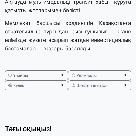
Ақтауда мультимодальді транзит хабын құруға
қатысты жоспарымен бөлісті.
Мемлекет басшысы холдингтің Қазақстанға
стратегиялық тұрғыдан қызығушылығын және
елімізде жүзеге асырып жатқан инвестициялық
бастамаларын жоғары бағалады.
🤍 Ұнайды
😞 Ұнамайды
0
0
😄 Күлкілі
😡 Шектен шыққан
0
0
Тағы оқыңыз!