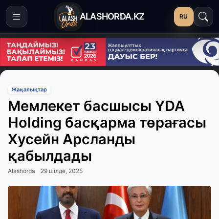
ALASHORDA.KZ
RU
Жаңалықтар
Мемлекет басшысы YDA
Holding басқарма төрағасы
Хусейн Арсланды
қабылдады
Alashorda
29 шілде, 2025