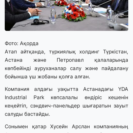
Фото: Ақорда
Атап айтқанда, түркиялық холдинг Түркістан,
Астана және Петропавл қалаларында
көпбейінді ауруханалар салу және пайдалану
бойынша үш жобаны қолға алған.
Компания алдағы уақытта Астанадағы YDA
Industrial Park көпсалалы өндіріс кешенін
кеңейтіп, сэндвич-панельдер шығаратын зауыт
салуды бастайды.
Сонымен қатар Хусейн Арслан компанияның