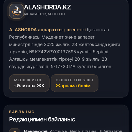
ALASHORDA.KZ
1 тамыз, 2026
АҚПАРАТТЫҚ АГЕНТТІГІ
Кинопоиск Қазақстан азаматтарының ең
танымал онлайн-кинотеатрына айналды
ALASHORDA ақпараттық агенттігі
Қазақстан
Республикасы Мәдениет және ақпарат
31 шілде, 2026
министрлігінде 2025 жылғы 23 желтоқсанда қайта
Ақмола облысындағы кездесуде кәсіпкерлер мен
тіркеліп, № KZ42VPY00137595 куәлігі берілді.
ұстаздар «Әділет» партиясына өз ұсыныстарын
айтты
Алғашқы мемлекеттік тіркеуі 2019 жылғы 23
сәуірде жүргізіліп, №17720 ИА куәлігі берілген.
31 шілде, 2026
МЕНШІК ИЕСІ
СЕРІКТЕСТІК ҮШІН
ҚР Президенті Орталық Азия елдеріне
«Әлихан» ЖК
Жарнама бөлімі
ұзақмерзімді ынтымақтастық жоспарын әзірлеуді
ұсынды
31 шілде, 2026
БАЙЛАНЫС
«Ауыл аманаты»: Түркістанда 30,2 млрд теңгеге
Редакциямен байланыс
4 223 жоба қаржыландырылды
Мекен-жай:
Астана қ. Нұра ауданы, Ш.Айтматов