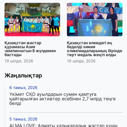
Қазақстан жастар
Қазақстан әлемдегі ең
құрамасы Азия
беделді химия
чемпионатын 8 жүлдемен
олимпиадаларының бірінде
бастады
төрт медаль жеңіп алды
19 шілде, 2026
19 шілде, 2026
Жаңалықтар
6 тамыз, 2026
Үкімет СҚО ауылдарын сумен қамтуға
қайтарылған активтер есебінен 2,7 млрд теңге
бөлді
5 тамыз, 2026
ALMA LOVE: Алматы халықаралық жастар күнін