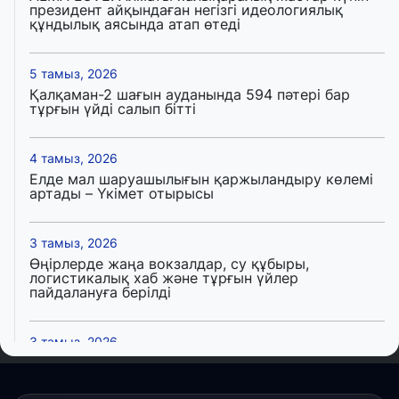
президент айқындаған негізгі идеологиялық
құндылық аясында атап өтеді
5 тамыз, 2026
Қалқаман-2 шағын ауданында 594 пәтері бар
тұрғын үйді салып бітті
4 тамыз, 2026
Елде мал шаруашылығын қаржыландыру көлемі
артады – Үкімет отырысы
3 тамыз, 2026
Өңірлерде жаңа вокзалдар, су құбыры,
логистикалық хаб және тұрғын үйлер
пайдалануға берілді
3 тамыз, 2026
Қызылордада 300 орындық аурухана,
Президенттік кітапхана және жаңа театр
салынып жатыр