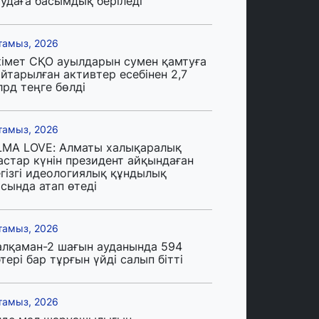
аудаға басымдық беріледі
тамыз, 2026
кімет СҚО ауылдарын сумен қамтуға
йтарылған активтер есебінен 2,7
лрд теңге бөлді
тамыз, 2026
LMA LOVE: Алматы халықаралық
астар күнін президент айқындаған
егізгі идеологиялық құндылық
сында атап өтеді
тамыз, 2026
алқаман-2 шағын ауданында 594
тері бар тұрғын үйді салып бітті
тамыз, 2026