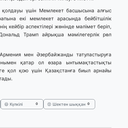
31
А
 қолдауы үшін Мемлекет басшысына алғыс
к
рапына екі мемлекет арасында бейбітшілік
п
нің кейбір аспектілері жөнінде мәлімет беріп,
Дональд Трамп айрықша мәмілегерлік рөл
31
Қ
ұ
Армения мен Әзербайжанды татуластыруға
ж
онымен қатар ол өзара ынтымақтастықты
ге қол қою үшін Қазақстанға биыл арнайы
31
тады.
«
м
қ
😄 Күлкілі
😡 Шектен шыққан
0
0
31
П
Ш