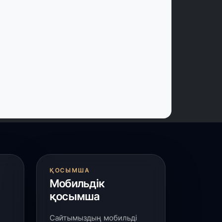
 шілде, 2026
үркістан облысында 25 медициналық
ысан салынып жатыр
 шілде, 2026
асым-Жомарт Тоқаев жаңадан
ағайындалған елші Әлібек Бақаевты
абылдады
 шілде, 2026
үркістан облысында биологиялық
лсенді қоспалар өндіретін заманауи
ауыттың құрылысы басталды
ҚОСЫМША
Мобильдік
 шілде, 2026
қосымша
қтау аспанындағы дрон-шоу:
Әділет» партиясының өңірлік сапары
әресіне жетті
Сайтымыздың мобильді