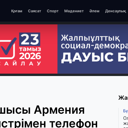
Қоғам
Саясат
Спорт
Мәдениет
Әлем
Денсаулық
Жа
шысы Армения
Бү
О
стрімен телефон
ж