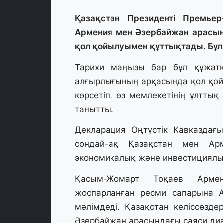
Қазақстан Президенті Премье
Армения мен Әзербайжан арасынд
қол қойылуымен құттықтады. Бұл 
Тарихи маңызы бар бұл құжатқ
алғырлығының арқасында қол қойы
көрсетіп, өз мемлекетінің ұлттық
танытты.
Декларация Оңтүстік Кавказдағ
сондай-ақ Қазақстан мен Ар
экономикалық және инвестициялы
Қасым-Жомарт Тоқаев Армен
жоспарланған ресми сапарына А
мәлімдеді. Қазақстан келіссөзд
Әзербайжан арасындағы саяси диало