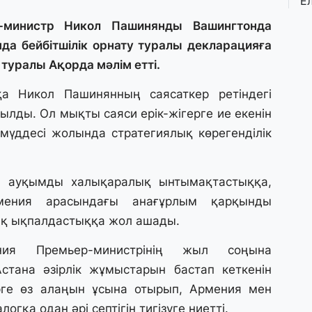
Е
қ
о
р-министр Никол Пашинянды Вашингтонда
а бейбітшілік орнату туралы декларацияға
туралы Ақорда мәлім етті.
3 
Ө
а Никол Пашинянның саясаткер ретіндегі
л
па
лды. Ол мықты саяси ерік-жігерге ие екенін
 мүддесі жолында стратегиялық көрегенділік
3 
Қ
П
ы ауқымды халықаралық ынтымақтастыққа,
т
мения арасындағы анағұрлым қарқынды
қ ықпалдастыққа жол ашады.
1 
ия Премьер-министрінің жыл соңына
К
е
стана әзірлік жұмыстарын бастап кеткенін
а
ерге өз алаңын ұсына отырып, Армения мен
гқа одан әрі септігін тигізуге ниетті.