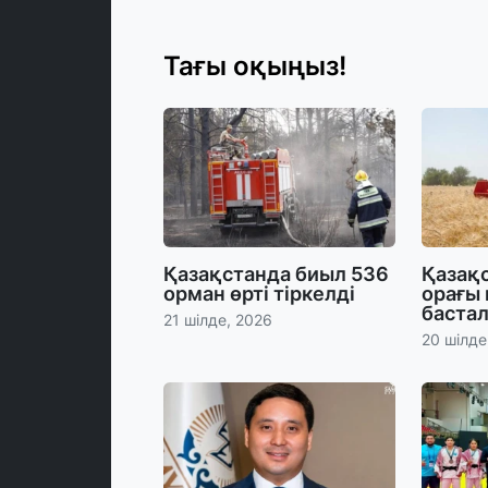
Тағы оқыңыз!
Қазақстанда биыл 536
Қазақс
орман өрті тіркелді
орағы
баста
21 шілде, 2026
20 шілде