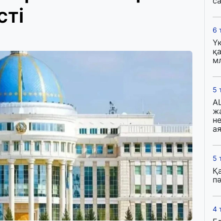
с
сті
6 
Ү
қа
м
5 
A
ж
н
ая
5 
Қ
пә
4 