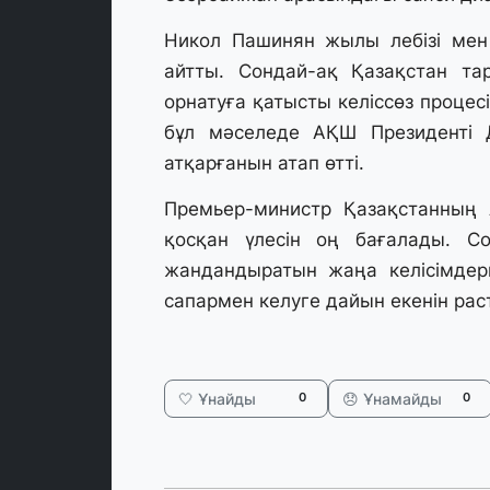
Никол Пашинян жылы лебізі мен
айтты. Сондай-ақ Қазақстан та
орнатуға қатысты келіссөз процесі
бұл мәселеде АҚШ Президенті 
атқарғанын атап өтті.
Премьер-министр Қазақстанның 
қосқан үлесін оң бағалады. С
жандандыратын жаңа келісімдер
сапармен келуге дайын екенін рас
🤍 Ұнайды
😞 Ұнамайды
0
0