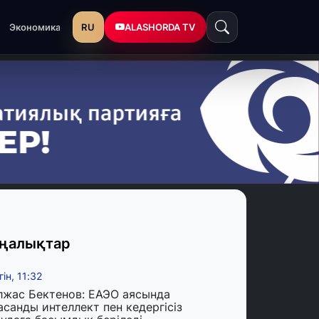
RU
ALASHORDA TV
Экономика
ңалықтар
гін, 11:32
лжас Бектенов: ЕАЭО аясында
асанды интеллект пен кедергісіз