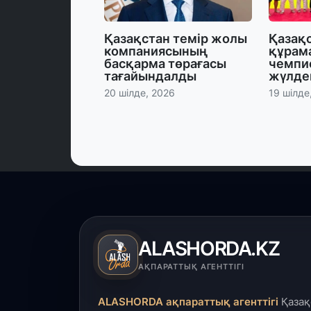
Қазақстан темір жолы
Қазақ
компаниясының
құрам
басқарма төрағасы
чемпи
тағайындалды
жүлде
20 шілде, 2026
19 шілде
ALASHORDA.KZ
АҚПАРАТТЫҚ АГЕНТТІГІ
ALASHORDA ақпараттық агенттігі
Қазақ