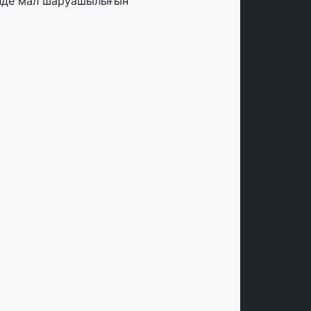
лде мал шаруашылығын
аржыландыру көлемі артады – Үкімет
тырысы
тамыз, 2026
ңірлерде жаңа вокзалдар, су құбыры,
огистикалық хаб және тұрғын үйлер
йдалануға берілді
тамыз, 2026
ызылордада 300 орындық аурухана,
резиденттік кітапхана және жаңа
еатр салынып жатыр
тамыз, 2026
инопоиск Қазақстан азаматтарының
ң танымал онлайн-кинотеатрына
йналды