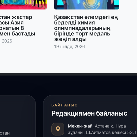
29
Т
стан жастар
Қазақстан әлемдегі ең
н
асы Азия
беделді химия
онатын 8
олимпиадаларының
мен бастады
бірінде төрт медаль
жеңіп алды
28
, 2026
19 шілде, 2026
Қ
т
қ
28
Т
бе
з
БАЙЛАНЫС
Редакциямен байланыс
27
А
Мекен-жай:
Астана қ. Нұра
«
ауданы, Ш.Айтматов көшесі 53, І
стан
м