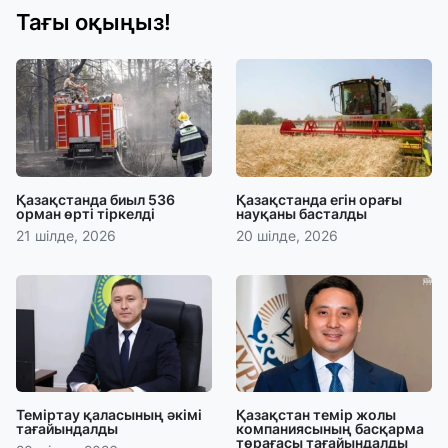
Тағы оқыңыз!
Қазақстанда биыл 536
Қазақстанда егін орағы
орман өрті тіркелді
науқаны басталды
21 шілде, 2026
20 шілде, 2026
Теміртау қаласының әкімі
Қазақстан темір жолы
тағайындалды
компаниясының басқарма
төрағасы тағайындалды