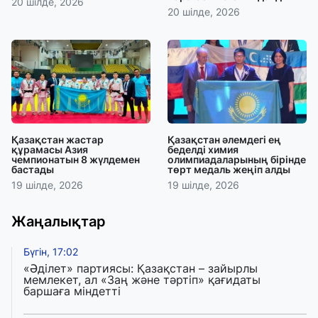
20 шілде, 2026
20 шілде, 2026
Қазақстан жастар
Қазақстан әлемдегі ең
құрамасы Азия
беделді химия
чемпионатын 8 жүлдемен
олимпиадаларының бірінде
бастады
төрт медаль жеңіп алды
19 шілде, 2026
19 шілде, 2026
Жаңалықтар
Бүгін, 17:02
«Әділет» партиясы: Қазақстан – зайырлы
мемлекет, ал «Заң және тәртіп» қағидаты
баршаға міндетті