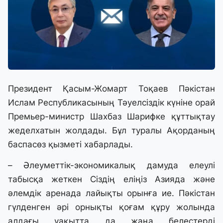
Президент Қасым-Жомарт Тоқаев Пәкістан
Ислам Республикасының Тәуелсіздік күніне орай
Премьер-министр Шахбаз Шарифке құттықтау
жеделхатын жолдады. Бұл туралы Ақорданың
баспасөз қызметі хабарлады.
– Әлеуметтік-экономикалық дамуда елеулі
табысқа жеткен Сіздің еліңіз Азияда және
әлемдік аренада лайықты орынға ие. Пәкістан
гүлденген әрі орнықты қоғам құру жолында
алдағы уақытта да жаңа белестерді