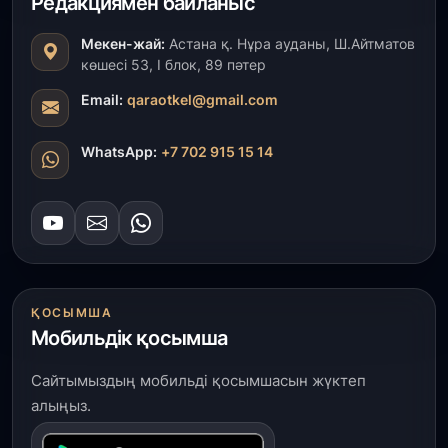
Редакциямен байланыс
ұстаздар «Әділет» партиясына өз ұсыныстарын
айтты
Мекен-жай:
Астана қ. Нұра ауданы, Ш.Айтматов
көшесі 53, І блок, 89 пәтер
31 шілде, 2026
ҚР Президенті Орталық Азия елдеріне
Email:
qaraotkel@gmail.com
ұзақмерзімді ынтымақтастық жоспарын әзірлеуді
ұсынды
WhatsApp:
+7 702 915 15 14
31 шілде, 2026
«Ауыл аманаты»: Түркістанда 30,2 млрд теңгеге
4 223 жоба қаржыландырылды
31 шілде, 2026
Президент тапсырмасы орындалды: Шардара
ҚОСЫМША
толық ауыз сумен қамтылды
Мобильдік қосымша
30 шілде, 2026
Сайтымыздың мобильді қосымшасын жүктеп
Түркістанда «Арыс-2» және Темір ауылының
алыңыз.
теміржол вокзалдары пайдалануға берілді