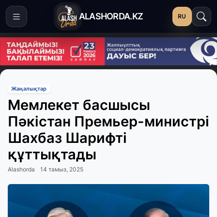
ALASHORDA.KZ
RU
Жаңалықтар
Мемлекет басшысы
Пәкістан Премьер-министрі
Шахбаз Шарифті
құттықтады
Alashorda
14 тамыз, 2025