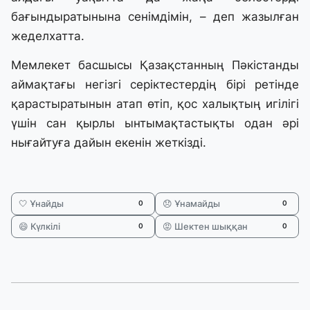
бағындыратынына сенімдімін, – деп жазылған
жеделхатта.
Мемлекет басшысы Қазақстанның Пәкістанды
аймақтағы негізгі серіктестердің бірі ретінде
қарастыратынын атап өтіп, қос халықтың игілігі
үшін сан қырлы ынтымақтастықты одан әрі
нығайтуға дайын екенін жеткізді.
🤍 Ұнайды
😞 Ұнамайды
0
0
😄 Күлкілі
😡 Шектен шыққан
0
0