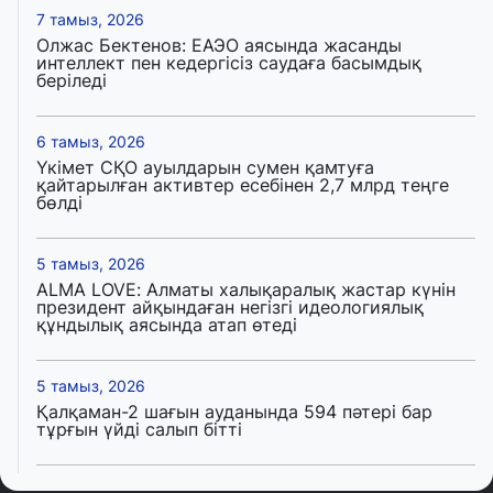
7 тамыз, 2026
Олжас Бектенов: ЕАЭО аясында жасанды
интеллект пен кедергісіз саудаға басымдық
беріледі
6 тамыз, 2026
Үкімет СҚО ауылдарын сумен қамтуға
қайтарылған активтер есебінен 2,7 млрд теңге
бөлді
5 тамыз, 2026
ALMA LOVE: Алматы халықаралық жастар күнін
президент айқындаған негізгі идеологиялық
құндылық аясында атап өтеді
5 тамыз, 2026
Қалқаман-2 шағын ауданында 594 пәтері бар
тұрғын үйді салып бітті
4 тамыз, 2026