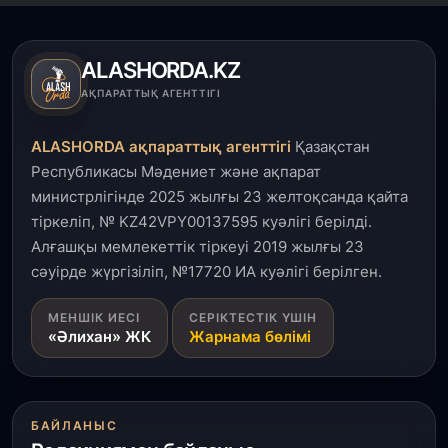
Елде мал шаруашылығын қаржыландыру көлемі
артады – Үкімет отырысы
ALASHORDA.KZ
3 тамыз, 2026
АҚПАРАТТЫҚ АГЕНТТІГІ
Өңірлерде жаңа вокзалдар, су құбыры,
логистикалық хаб және тұрғын үйлер
ALASHORDA ақпараттық агенттігі
Қазақстан
пайдалануға берілді
Республикасы Мәдениет және ақпарат
министрлігінде 2025 жылғы 23 желтоқсанда қайта
3 тамыз, 2026
тіркеліп, № KZ42VPY00137595 куәлігі берілді.
Қызылордада 300 орындық аурухана,
Президенттік кітапхана және жаңа театр
Алғашқы мемлекеттік тіркеуі 2019 жылғы 23
салынып жатыр
сәуірде жүргізіліп, №17720 ИА куәлігі берілген.
1 тамыз, 2026
МЕНШІК ИЕСІ
СЕРІКТЕСТІК ҮШІН
«Әлихан» ЖК
Жарнама бөлімі
Кинопоиск Қазақстан азаматтарының ең
танымал онлайн-кинотеатрына айналды
31 шілде, 2026
БАЙЛАНЫС
Ақмола облысындағы кездесуде кәсіпкерлер мен