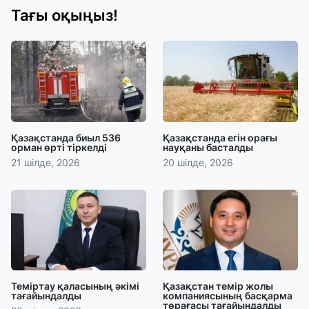
Тағы оқыңыз!
Қазақстанда биыл 536
Қазақстанда егін орағы
орман өрті тіркелді
науқаны басталды
21 шілде, 2026
20 шілде, 2026
Теміртау қаласының әкімі
Қазақстан темір жолы
тағайындалды
компаниясының басқарма
төрағасы тағайындалды