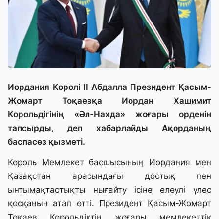
Иордания Королі ІІ Абдалла Президент Қасым-
Жомарт Тоқаевқа Иордан Хашимит
Корольдігінің «Әл-Нахда» жоғары орденін
тапсырды, деп хабарлайды Ақорданың
баспасөз қызметі.
Король Мемлекет басшысының Иордания мен
Қазақстан арасындағы достық пен
ынтымақтастықты нығайту ісіне елеулі үлес
қосқанын атап өтті. Президент Қасым-Жомарт
Тоқаев Корольдіктің жоғары мемлекеттік