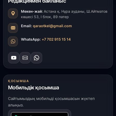
Редакциямен байланыс
30 шілде, 2026
Мекен-жай:
Астана қ. Нұра ауданы, Ш.Айтматов
Түркістанда «Арыс-2» және Темір ауылының
көшесі 53, І блок, 89 пәтер
теміржол вокзалдары пайдалануға берілді
Email:
qaraotkel@gmail.com
30 шілде, 2026
WhatsApp:
+7 702 915 15 14
Қордайлық қыз-келіншектер ұлттық нақыштағы
креативті бұйымдар шығаруда
29 шілде, 2026
Сарыарқа ауданында «Заң түні» әлеуметтік
акциясы өтті
ҚОСЫМША
29 шілде, 2026
Мобильдік қосымша
Қордай ауданында 400-ге жуық бала ұлттық
спортпен айналысып жүр»
Сайтымыздың мобильді қосымшасын жүктеп
алыңыз.
29 шілде, 2026
Түркістан облысында 25 медициналық нысан