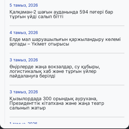
5 тамыз, 2026
Қалқаман-2 шағын ауданында 594 пәтері бар
тұрғын үйді салып бітті
4 тамыз, 2026
Елде мал шаруашылығын қаржыландыру көлемі
артады – Үкімет отырысы
3 тамыз, 2026
Өңірлерде жаңа вокзалдар, су құбыры,
логистикалық хаб және тұрғын үйлер
пайдалануға берілді
3 тамыз, 2026
Қызылордада 300 орындық аурухана,
Президенттік кітапхана және жаңа театр
салынып жатыр
1 тамыз, 2026