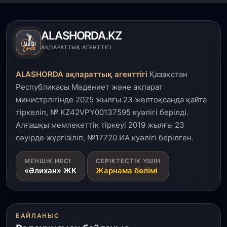
Кинопоиск Қазақстан азаматтарының ең
танымал онлайн-кинотеатрына айналды
ALASHORDA.KZ
31 шілде, 2026
АҚПАРАТТЫҚ АГЕНТТІГІ
Ақмола облысындағы кездесуде кәсіпкерлер мен
ұстаздар «Әділет» партиясына өз ұсыныстарын
айтты
ALASHORDA ақпараттық агенттігі
Қазақстан
Республикасы Мәдениет және ақпарат
31 шілде, 2026
министрлігінде 2025 жылғы 23 желтоқсанда қайта
ҚР Президенті Орталық Азия елдеріне
тіркеліп, № KZ42VPY00137595 куәлігі берілді.
ұзақмерзімді ынтымақтастық жоспарын әзірлеуді
ұсынды
Алғашқы мемлекеттік тіркеуі 2019 жылғы 23
сәуірде жүргізіліп, №17720 ИА куәлігі берілген.
31 шілде, 2026
МЕНШІК ИЕСІ
СЕРІКТЕСТІК ҮШІН
«Ауыл аманаты»: Түркістанда 30,2 млрд теңгеге
«Әлихан» ЖК
Жарнама бөлімі
4 223 жоба қаржыландырылды
31 шілде, 2026
Президент тапсырмасы орындалды: Шардара
БАЙЛАНЫС
толық ауыз сумен қамтылды