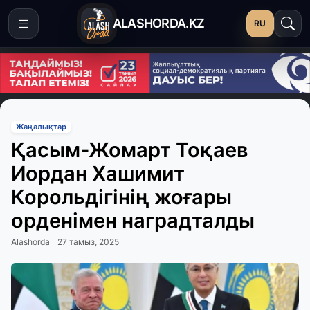
ALASHORDA.KZ
RU
Жаңалықтар
Қасым-Жомарт Тоқаев
Иордан Хашимит
Корольдігінің жоғары
орденімен наградталды
Alashorda
27 тамыз, 2025