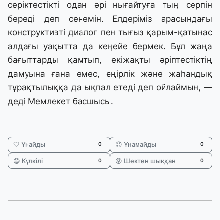
серіктестікті одан әрі нығайтуға тың серпін
береді деп сенемін. Елдеріміз арасындағы
конструктивті диалог пен тығыз қарым-қатынас
алдағы уақытта да кеңейе бермек. Бұл жаңа
бағыттарды қамтып, екіжақты әріптестіктің
дамуына ғана емес, өңірлік және жаһандық
тұрақтылыққа да ықпал етеді деп ойлаймын, —
деді Мемлекет басшысы.
🤍 Ұнайды
😞 Ұнамайды
0
0
😄 Күлкілі
😡 Шектен шыққан
0
0