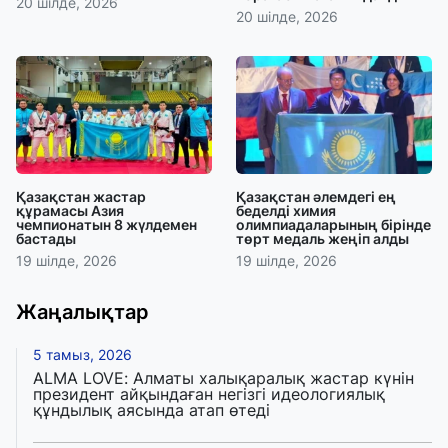
20 шілде, 2026
20 шілде, 2026
Қазақстан жастар
Қазақстан әлемдегі ең
құрамасы Азия
беделді химия
чемпионатын 8 жүлдемен
олимпиадаларының бірінде
бастады
төрт медаль жеңіп алды
19 шілде, 2026
19 шілде, 2026
Жаңалықтар
5 тамыз, 2026
ALMA LOVE: Алматы халықаралық жастар күнін
президент айқындаған негізгі идеологиялық
құндылық аясында атап өтеді