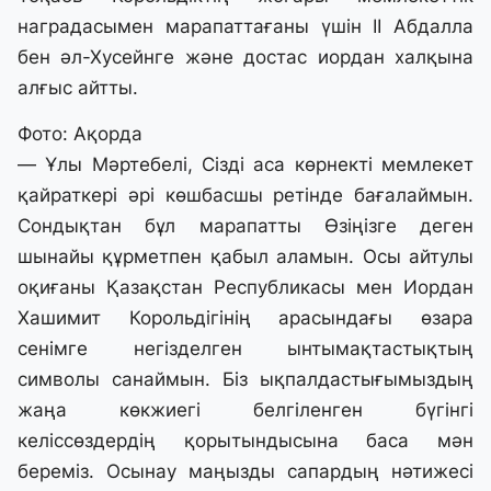
наградасымен марапаттағаны үшін ІІ Абдалла
бен әл-Хусейнге және достас иордан халқына
алғыс айтты.
Фото: Ақорда
— Ұлы Мәртебелі, Сізді аса көрнекті мемлекет
қайраткері әрі көшбасшы ретінде бағалаймын.
Сондықтан бұл марапатты Өзіңізге деген
шынайы құрметпен қабыл аламын. Осы айтулы
оқиғаны Қазақстан Республикасы мен Иордан
Хашимит Корольдігінің арасындағы өзара
сенімге негізделген ынтымақтастықтың
символы санаймын. Біз ықпалдастығымыздың
жаңа көкжиегі белгіленген бүгінгі
келіссөздердің қорытындысына баса мән
береміз. Осынау маңызды сапардың нәтижесі