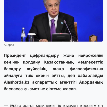
Ақорда
Президент цифрландыру және нейрожеліні
кеңінен қолдану Қазақстанның мемлекеттік
басқару жүйесінің жаңа философиясына
айналуға тиіс екенін айтты, деп хабарлайды
Alashorda.kz
ақпараттық агенттігі Ақорданың
баспасөз қызметіне сілтеме жасап.
— Әрбір жаңа мемлекеттік қызмет көрсету ең