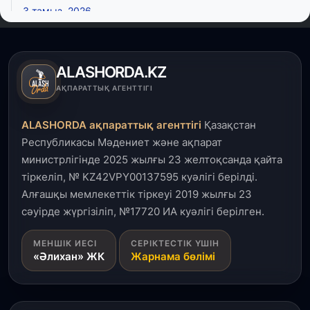
3 тамыз, 2026
Қызылордада 300 орындық аурухана,
Президенттік кітапхана және жаңа театр
салынып жатыр
ALASHORDA.KZ
1 тамыз, 2026
АҚПАРАТТЫҚ АГЕНТТІГІ
Кинопоиск Қазақстан азаматтарының ең
танымал онлайн-кинотеатрына айналды
ALASHORDA ақпараттық агенттігі
Қазақстан
Республикасы Мәдениет және ақпарат
31 шілде, 2026
министрлігінде 2025 жылғы 23 желтоқсанда қайта
Ақмола облысындағы кездесуде кәсіпкерлер мен
тіркеліп, № KZ42VPY00137595 куәлігі берілді.
ұстаздар «Әділет» партиясына өз ұсыныстарын
айтты
Алғашқы мемлекеттік тіркеуі 2019 жылғы 23
сәуірде жүргізіліп, №17720 ИА куәлігі берілген.
31 шілде, 2026
МЕНШІК ИЕСІ
СЕРІКТЕСТІК ҮШІН
ҚР Президенті Орталық Азия елдеріне
«Әлихан» ЖК
Жарнама бөлімі
ұзақмерзімді ынтымақтастық жоспарын әзірлеуді
ұсынды
31 шілде, 2026