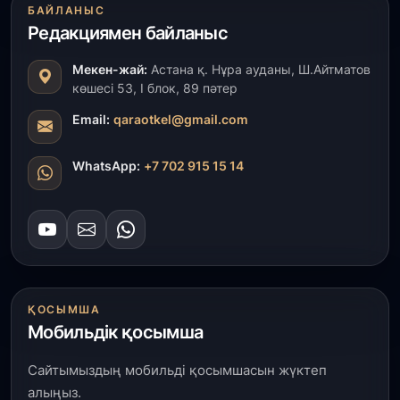
БАЙЛАНЫС
«Ауыл аманаты»: Түркістанда 30,2 млрд теңгеге
4 223 жоба қаржыландырылды
Редакциямен байланыс
Мекен-жай:
Астана қ. Нұра ауданы, Ш.Айтматов
31 шілде, 2026
көшесі 53, І блок, 89 пәтер
Президент тапсырмасы орындалды: Шардара
толық ауыз сумен қамтылды
Email:
qaraotkel@gmail.com
30 шілде, 2026
WhatsApp:
+7 702 915 15 14
Түркістанда «Арыс-2» және Темір ауылының
теміржол вокзалдары пайдалануға берілді
30 шілде, 2026
Қордайлық қыз-келіншектер ұлттық нақыштағы
креативті бұйымдар шығаруда
ҚОСЫМША
Мобильдік қосымша
29 шілде, 2026
Сарыарқа ауданында «Заң түні» әлеуметтік
акциясы өтті
Сайтымыздың мобильді қосымшасын жүктеп
алыңыз.