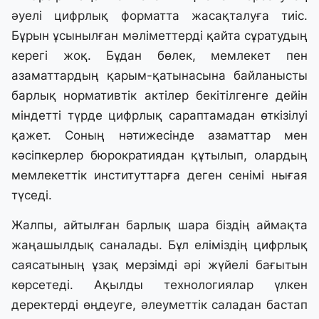
әуелі цифрлық форматта жасақталуға тиіс.
Бұрын ұсынылған мәліметтерді қайта сұратудың
керегі жоқ. Бұдан бөлек, мемлекет пен
азаматтардың қарым-қатынасына байланысты
барлық нормативтік актілер бекітілгенге дейін
міндетті түрде цифрлық сараптамадан өткізілуі
қажет. Соның нәтижесінде азаматтар мен
кәсіпкерлер бюрократиядан құтылып, олардың
мемлекеттік институттарға деген сенімі нығая
түседі.
Жалпы, айтылған барлық шара біздің аймақта
жаңашылдық саналады. Бұл еліміздің цифрлық
саясатының ұзақ мерзімді әрі жүйелі бағытын
көрсетеді. Ақылды технологиялар үлкен
деректерді өңдеуге, әлеуметтік саладан бастап