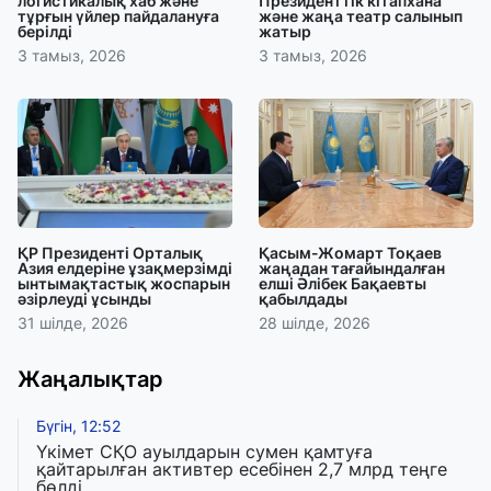
логистикалық хаб және
Президенттік кітапхана
тұрғын үйлер пайдалануға
және жаңа театр салынып
берілді
жатыр
3 тамыз, 2026
3 тамыз, 2026
ҚР Президенті Орталық
Қасым-Жомарт Тоқаев
Азия елдеріне ұзақмерзімді
жаңадан тағайындалған
ынтымақтастық жоспарын
елші Әлібек Бақаевты
әзірлеуді ұсынды
қабылдады
31 шілде, 2026
28 шілде, 2026
Жаңалықтар
Бүгін, 12:52
Үкімет СҚО ауылдарын сумен қамтуға
қайтарылған активтер есебінен 2,7 млрд теңге
бөлді