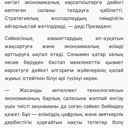
негізгі экономикалық көрсеткіштерге дейінгі
көптеген саланы талдауға қабілетті.
Стратегиялық жоспарлаудың тиімділігін
айтарлықтай жетілдіреді, — деді Президент.
Сәйкесінше, азаматтардың әл-ауқатын
жақсартуға және экономикалық өсімді
арттыруға ықпал етеді. Сонымен қатар халық
несие беруден бастап мемлекеттік қызмет
көрсетуге дейінгі алгоритм жүйелерінің қалай
жұмыс істейтінін білуі әрі түсінуі керек.
— Жасанды интеллект технологиясын
экономиканың барлық саласына жаппай енгізу
үшін тиісті заңнаманы да соған сәйкес бейімдеу
қажет. Бұл — еліміздің цифрлық және зияткерлік
дербестігін қорғайтын нақты тетіктер болу