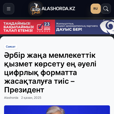
ALASHORDA.KZ
RU
Саясат
Әрбір жаңа мемлекеттік
қызмет көрсету ең әуелі
цифрлық форматта
жасақталуға тиіс –
Президент
Alashorda
2 қазан, 2025