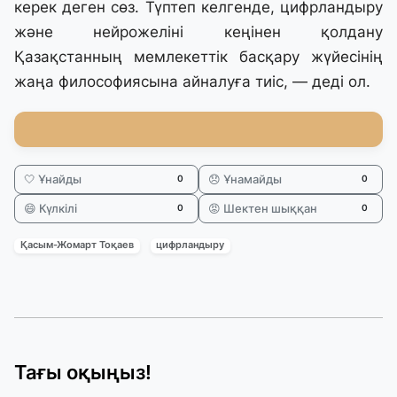
керек деген сөз. Түптеп келгенде, цифрландыру
және нейрожеліні кеңінен қолдану
Қазақстанның мемлекеттік басқару жүйесінің
жаңа философиясына айналуға тиіс, — деді ол.
🤍 Ұнайды
😞 Ұнамайды
0
0
😄 Күлкілі
😡 Шектен шыққан
0
0
Қасым-Жомарт Тоқаев
цифрландыру
Тағы оқыңыз!