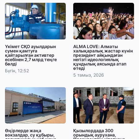
Үкімет СҚО ауылдарын
ALMA LOVE: Алматы
сумен қамтуға
халықаралық жастар күнін
қайтарылған активтер
президент айқындаған
есебінен 2,7 млрд теңге
негізгі идеологиялық
бөлді
құндылық аясында атап
өтеді
Бүгін, 12:52
5 тамыз, 2026
Өңірлерде жаңа
Қызылордада 300
вокзалдар, су құбыры,
орындық аурухана,