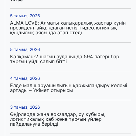
5 тамыз, 2026
ALMA LOVE: Алматы халықаралық жастар күнін
президент айқындаған негізгі идеологиялық
құндылық аясында атап өтеді
5 тамыз, 2026
Қалқаман-2 шағын ауданында 594 пәтері бар
тұрғын үйді салып бітті
4 тамыз, 2026
Елде мал шаруашылығын қаржыландыру көлемі
артады – Үкімет отырысы
3 тамыз, 2026
Өңірлерде жаңа вокзалдар, су құбыры,
логистикалық хаб және тұрғын үйлер
пайдалануға берілді