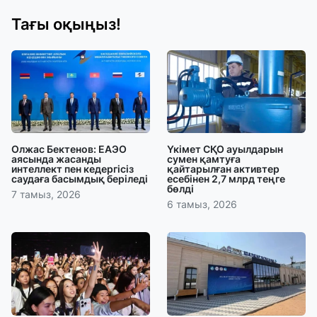
Тағы оқыңыз!
Олжас Бектенов: ЕАЭО
Үкімет СҚО ауылдарын
аясында жасанды
сумен қамтуға
интеллект пен кедергісіз
қайтарылған активтер
саудаға басымдық беріледі
есебінен 2,7 млрд теңге
бөлді
7 тамыз, 2026
6 тамыз, 2026