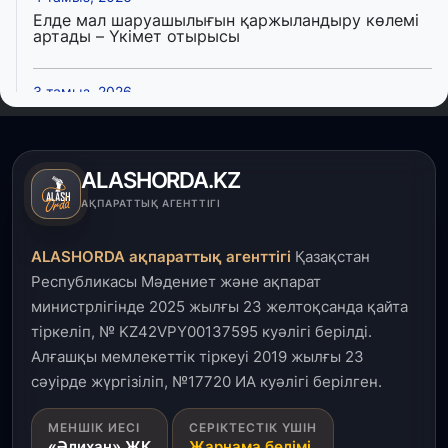
Елде мал шаруашылығын қаржыландыру көлемі
артады – Үкімет отырысы
3 тамыз, 2026
Өңірлерде жаңа вокзалдар, су құбыры,
логистикалық хаб және тұрғын үйлер
пайдалануға берілді
ALASHORDA.KZ
3 тамыз, 2026
АҚПАРАТТЫҚ АГЕНТТІГІ
Қызылордада 300 орындық аурухана,
Президенттік кітапхана және жаңа театр
ALASHORDA ақпараттық агенттігі
Қазақстан
салынып жатыр
Республикасы Мәдениет және ақпарат
министрлігінде 2025 жылғы 23 желтоқсанда қайта
1 тамыз, 2026
тіркеліп, № KZ42VPY00137595 куәлігі берілді.
Кинопоиск Қазақстан азаматтарының ең
танымал онлайн-кинотеатрына айналды
Алғашқы мемлекеттік тіркеуі 2019 жылғы 23
сәуірде жүргізіліп, №17720 ИА куәлігі берілген.
31 шілде, 2026
МЕНШІК ИЕСІ
СЕРІКТЕСТІК ҮШІН
Ақмола облысындағы кездесуде кәсіпкерлер мен
«Әлихан» ЖК
Жарнама бөлімі
ұстаздар «Әділет» партиясына өз ұсыныстарын