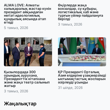
ALMA LOVE: Алматы
Өңірлерде жаңа
халықаралық жастар күнін
вокзалдар, су құбыры,
президент айқындаған
логистикалық хаб және
негізгі идеологиялық
тұрғын үйлер пайдалануға
құндылық аясында атап
берілді
өтеді
3 тамыз, 2026
5 тамыз, 2026
Қызылордада 300
ҚР Президенті Орталық
орындық аурухана,
Азия елдеріне ұзақмерзімді
Президенттік кітапхана
ынтымақтастық жоспарын
және жаңа театр салынып
әзірлеуді ұсынды
жатыр
31 шілде, 2026
3 тамыз, 2026
Жаңалықтар