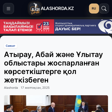
ALASHORDA.KZ
RU
Саясат
Атырау, Абай және Ұлытау
облыстары жоспарланған
көрсеткіштерге қол
жеткізбеген
Alashorda
17 желтоқсан, 2025