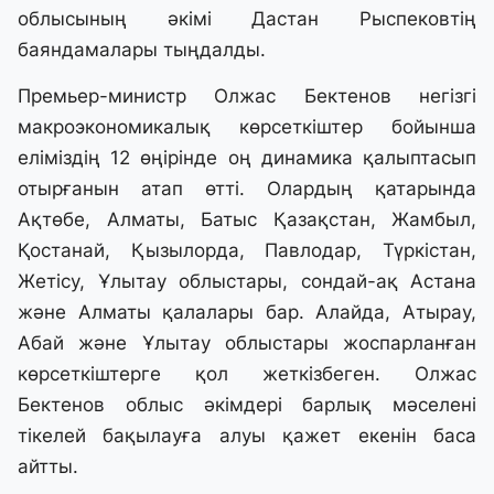
облысының әкімі Дастан Рыспековтің
баяндамалары тыңдалды.
Премьер-министр Олжас Бектенов негізгі
макроэкономикалық көрсеткіштер бойынша
еліміздің 12 өңірінде оң динамика қалыптасып
отырғанын атап өтті. Олардың қатарында
Ақтөбе, Алматы, Батыс Қазақстан, Жамбыл,
Қостанай, Қызылорда, Павлодар, Түркістан,
Жетісу, Ұлытау облыстары, сондай-ақ Астана
және Алматы қалалары бар. Алайда, Атырау,
Абай және Ұлытау облыстары жоспарланған
көрсеткіштерге қол жеткізбеген. Олжас
Бектенов облыс әкімдері барлық мәселені
тікелей бақылауға алуы қажет екенін баса
айтты.