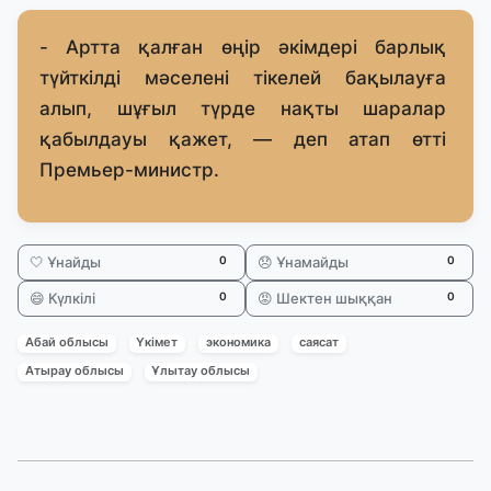
- Артта қалған өңір әкімдері барлық
түйткілді мәселені тікелей бақылауға
алып, шұғыл түрде нақты шаралар
қабылдауы қажет, — деп атап өтті
Премьер-министр.
🤍 Ұнайды
😞 Ұнамайды
0
0
😄 Күлкілі
😡 Шектен шыққан
0
0
Абай облысы
Үкімет
экономика
саясат
Атырау облысы
Ұлытау облысы