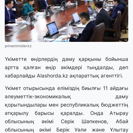
primeminister.kz
Үкіметте өңірлердің даму қарқыны бойынша
артта қалған өңір әкімдері тыңдалды, деп
хабарлайды
Alashorda.kz
ақпараттық агенттігі.
Үкімет отырысында еліміздің биылғы 11 айдағы
әлеуметтік-экономикалық даму
қорытындылары мен республикалық бюджеттің
атқарылу барысы қаралды. Онда Атырау
облысының әкімі Серік Шәпкенов, Абай
облысының әкімі Берік Уәли және Ұлытау