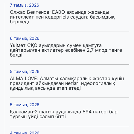
7 тамыз, 2026
Олжас Бектенов: ЕАЭО аясында жасанды
интеллект пен кедергісіз саудаға басымдық
беріледі
6 тамыз, 2026
Үкімет СҚО ауылдарын сумен қамтуға
қайтарылған активтер есебінен 2,7 млрд теңге
бөлді
5 тамыз, 2026
ALMA LOVE: Алматы халықаралық жастар күнін
президент айқындаған негізгі идеологиялық
құндылық аясында атап өтеді
5 тамыз, 2026
Қалқаман-2 шағын ауданында 594 пәтері бар
тұрғын үйді салып бітті
4 тамыз, 2026