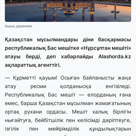
Ашық дереккөз
Қазақстан мұсылмандары діни басқармасы
республикалық Бас мешітке «Нұрсұлтан мешіті»
атауы берді, деп хабарлайды
Alashorda.kz
ақпараттық агенттігі.
— Құрметті қауым! Осыған байланысты жаңа
атау ресми қолданысқа енгізіледі.
Республикалық Бас мешіт — елорданың ғана
емес, барша Қазақстан мұсылман жамағатының
ортақ рухани ордасы. Мешіт халық бірлігін
нығайтуға, бейбітшілік пен келісімді дәріптеуге,
ізгілік пен мейірімділік құндылықтарын