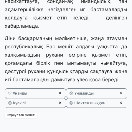
насихаттауға, сондай-ақ имандылық пен
адамгершілікке негізделген игі бастамаларды
қолдауға қызмет етіп келеді, — делінген
хабарламада.
Діни басқарманың мәліметінше, жаңа атаумен
республикалық Бас мешіт алдағы уақытта да
халқымыздың рухани өміріне қызмет етіп,
қоғамдағы бірлік пен ынтымақты нығайтуға,
дәстүрлі рухани құндылықтарды сақтауға және
игі бастамаларды дамытуға үлес қоса береді.
🤍 Ұнайды
😞 Ұнамайды
0
0
😄 Күлкілі
😡 Шектен шыққан
0
0
Нұрсұлтан мешіті