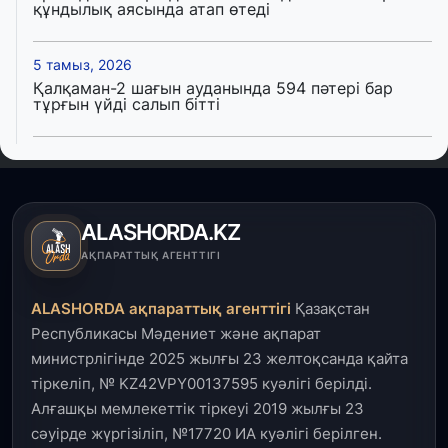
құндылық аясында атап өтеді
5 тамыз, 2026
Қалқаман-2 шағын ауданында 594 пәтері бар
тұрғын үйді салып бітті
4 тамыз, 2026
Елде мал шаруашылығын қаржыландыру көлемі
артады – Үкімет отырысы
ALASHORDA.KZ
3 тамыз, 2026
АҚПАРАТТЫҚ АГЕНТТІГІ
Өңірлерде жаңа вокзалдар, су құбыры,
логистикалық хаб және тұрғын үйлер
ALASHORDA ақпараттық агенттігі
Қазақстан
пайдалануға берілді
Республикасы Мәдениет және ақпарат
министрлігінде 2025 жылғы 23 желтоқсанда қайта
3 тамыз, 2026
тіркеліп, № KZ42VPY00137595 куәлігі берілді.
Қызылордада 300 орындық аурухана,
Президенттік кітапхана және жаңа театр
Алғашқы мемлекеттік тіркеуі 2019 жылғы 23
салынып жатыр
сәуірде жүргізіліп, №17720 ИА куәлігі берілген.