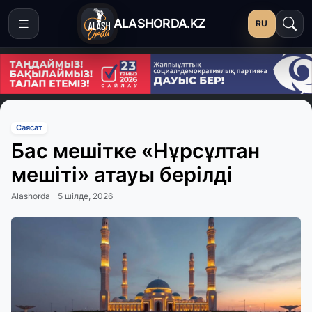
ALASHORDA.KZ
RU
Саясат
Бас мешітке «Нұрсұлтан
мешіті» атауы берілді
Alashorda
5 шілде, 2026