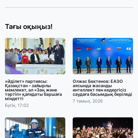
Тағы оқыңыз!
«Әділет» партиясы:
Олжас Бектенов: ЕАЭО
Қазақстан – зайырлы
аясында жасанды
мемлекет, ал «Заң және
интеллект пен кедергісіз
тәртіп» қағидаты баршаға
саудаға басымдық беріледі
міндетті
7 тамыз, 2026
Бүгін, 17:02