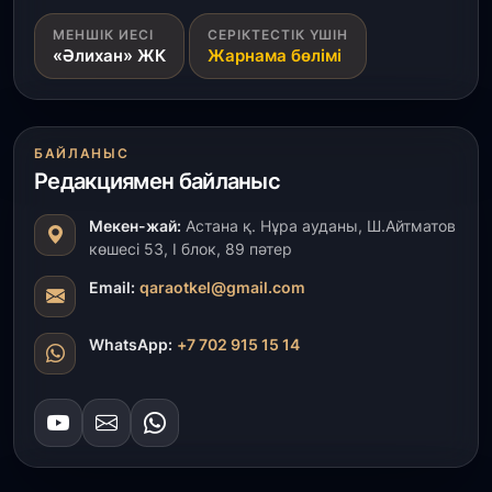
1 тамыз, 2026
МЕНШІК ИЕСІ
СЕРІКТЕСТІК ҮШІН
«Әлихан» ЖК
Жарнама бөлімі
Кинопоиск Қазақстан азаматтарының ең
танымал онлайн-кинотеатрына айналды
31 шілде, 2026
БАЙЛАНЫС
Ақмола облысындағы кездесуде кәсіпкерлер мен
ұстаздар «Әділет» партиясына өз ұсыныстарын
Редакциямен байланыс
айтты
Мекен-жай:
Астана қ. Нұра ауданы, Ш.Айтматов
көшесі 53, І блок, 89 пәтер
31 шілде, 2026
ҚР Президенті Орталық Азия елдеріне
Email:
qaraotkel@gmail.com
ұзақмерзімді ынтымақтастық жоспарын әзірлеуді
ұсынды
WhatsApp:
+7 702 915 15 14
31 шілде, 2026
«Ауыл аманаты»: Түркістанда 30,2 млрд теңгеге
4 223 жоба қаржыландырылды
31 шілде, 2026