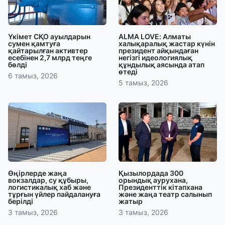
Үкімет СҚО ауылдарын
ALMA LOVE: Алматы
сумен қамтуға
халықаралық жастар күнін
қайтарылған активтер
президент айқындаған
есебінен 2,7 млрд теңге
негізгі идеологиялық
бөлді
құндылық аясында атап
өтеді
6 тамыз, 2026
5 тамыз, 2026
Өңірлерде жаңа
Қызылордада 300
вокзалдар, су құбыры,
орындық аурухана,
логистикалық хаб және
Президенттік кітапхана
тұрғын үйлер пайдалануға
және жаңа театр салынып
берілді
жатыр
3 тамыз, 2026
3 тамыз, 2026