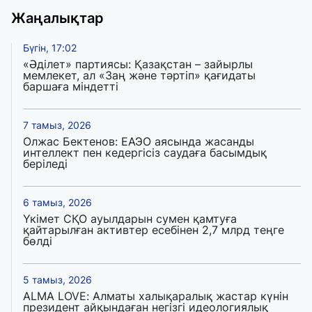
Жаңалықтар
Бүгін, 17:02
«Әділет» партиясы: Қазақстан – зайырлы
мемлекет, ал «Заң және тәртіп» қағидаты
баршаға міндетті
7 тамыз, 2026
Олжас Бектенов: ЕАЭО аясында жасанды
интеллект пен кедергісіз саудаға басымдық
беріледі
6 тамыз, 2026
Үкімет СҚО ауылдарын сумен қамтуға
қайтарылған активтер есебінен 2,7 млрд теңге
бөлді
5 тамыз, 2026
ALMA LOVE: Алматы халықаралық жастар күнін
президент айқындаған негізгі идеологиялық