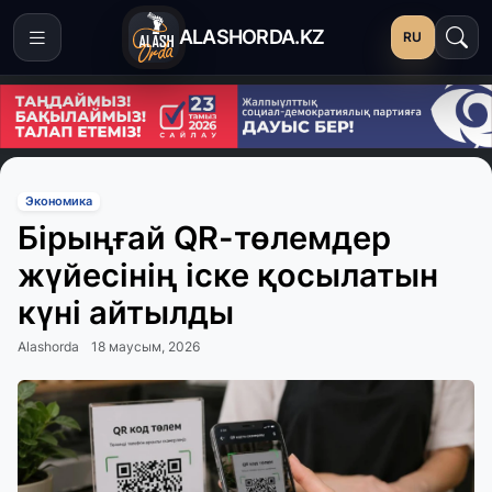
ALASHORDA.KZ
RU
Экономика
Бірыңғай QR-төлемдер
жүйесінің іске қосылатын
күні айтылды
Alashorda
18 маусым, 2026