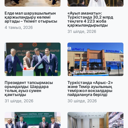
Елде мал шаруашылығын
«Ауыл аманаты»:
қаржыландыру көлемі
Түркістанда 30,2 млрд
артады – Үкімет отырысы
теңгеге 4 223 жоба
қаржыландырылды
4 тамыз, 2026
31 шілде, 2026
Президент тапсырмасы
Түркістанда «Арыс-2»
орындалды: Шардара
және Темір ауылының
толық ауыз сумен
теміржол вокзалдары
қамтылды
пайдалануға берілді
31 шілде, 2026
30 шілде, 2026