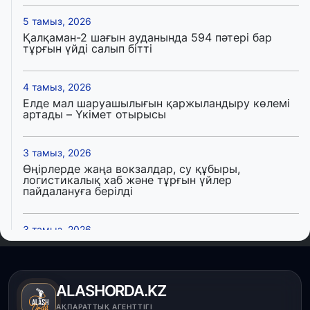
5 тамыз, 2026
Қалқаман-2 шағын ауданында 594 пәтері бар
тұрғын үйді салып бітті
4 тамыз, 2026
Елде мал шаруашылығын қаржыландыру көлемі
артады – Үкімет отырысы
3 тамыз, 2026
Өңірлерде жаңа вокзалдар, су құбыры,
логистикалық хаб және тұрғын үйлер
пайдалануға берілді
3 тамыз, 2026
Қызылордада 300 орындық аурухана,
Президенттік кітапхана және жаңа театр
салынып жатыр
ALASHORDA.KZ
1 тамыз, 2026
АҚПАРАТТЫҚ АГЕНТТІГІ