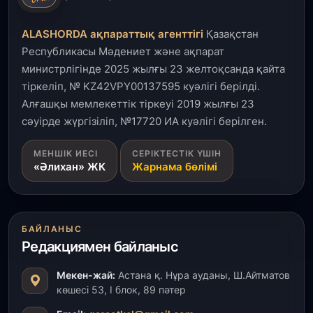
Кинопоиск Қазақстан азаматтарының ең
танымал онлайн-кинотеатрына айналды
ALASHORDA ақпараттық агенттігі
Қазақстан
Республикасы Мәдениет және ақпарат
31 шілде, 2026
министрлігінде 2025 жылғы 23 желтоқсанда қайта
Ақмола облысындағы кездесуде кәсіпкерлер мен
тіркеліп, № KZ42VPY00137595 куәлігі берілді.
ұстаздар «Әділет» партиясына өз ұсыныстарын
айтты
Алғашқы мемлекеттік тіркеуі 2019 жылғы 23
сәуірде жүргізіліп, №17720 ИА куәлігі берілген.
31 шілде, 2026
МЕНШІК ИЕСІ
СЕРІКТЕСТІК ҮШІН
ҚР Президенті Орталық Азия елдеріне
«Әлихан» ЖК
Жарнама бөлімі
ұзақмерзімді ынтымақтастық жоспарын әзірлеуді
ұсынды
31 шілде, 2026
БАЙЛАНЫС
«Ауыл аманаты»: Түркістанда 30,2 млрд теңгеге
4 223 жоба қаржыландырылды
Редакциямен байланыс
Мекен-жай:
Астана қ. Нұра ауданы, Ш.Айтматов
31 шілде, 2026
көшесі 53, І блок, 89 пәтер
Президент тапсырмасы орындалды: Шардара
толық ауыз сумен қамтылды