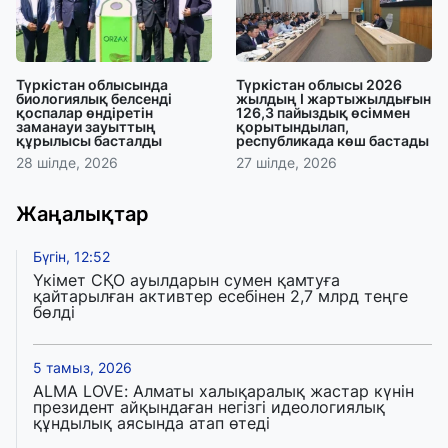
Түркістан облысында
Түркістан облысы 2026
биологиялық белсенді
жылдың І жартыжылдығын
қоспалар өндіретін
126,3 пайыздық өсіммен
заманауи зауыттың
қорытындылап,
құрылысы басталды
республикада көш бастады
28 шілде, 2026
27 шілде, 2026
Жаңалықтар
Бүгін, 12:52
Үкімет СҚО ауылдарын сумен қамтуға
қайтарылған активтер есебінен 2,7 млрд теңге
бөлді
5 тамыз, 2026
ALMA LOVE: Алматы халықаралық жастар күнін
президент айқындаған негізгі идеологиялық
құндылық аясында атап өтеді