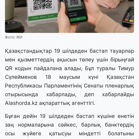
Фото: ЖИ
Қазақстандықтар 19 шілдеден бастап тауарлар
мен қызметтердің ақысын төлеу үшін бірыңғай
QR кодын пайдалана алады, Бұл туралы Тимур
Сүлейменов 18 маусым күні Қазақстан
Республикасы Парламентінің Сенаты пленарлық
отырысында хабарлады, деп хабарлайды
Alashorda.kz
ақпараттық агенттігі.
Бұған дейін 19 шілдеден бастап күшіне енетін
заң нормаларына сәйкес, барлық банктердің
осы жүйеге қатысуы міндетті болатыны