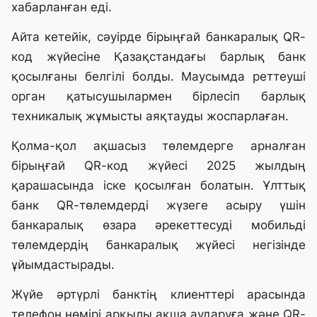
хабарланған еді.
Айта кетейік, сәуірде бірыңғай банкаралық QR-
код жүйесіне Қазақстандағы барлық банк
қосылғаны белгілі болды. Маусымда реттеуші
орган қатысушылармен бірлесіп барлық
техникалық жұмысты аяқтауды жоспарлаған.
Қолма-қол ақшасыз төлемдерге арналған
бірыңғай QR-код жүйесі 2025 жылдың
қарашасында іске қосылған болатын. Ұлттық
банк QR-төлемдерді жүзеге асыру үшін
банкаралық өзара әрекеттесуді мобильді
төлемдердің банкаралық жүйесі негізінде
ұйымдастырады.
Жүйе әртүрлі банктің клиенттері арасында
телефон нөмірі арқылы ақша аударуға және QR-