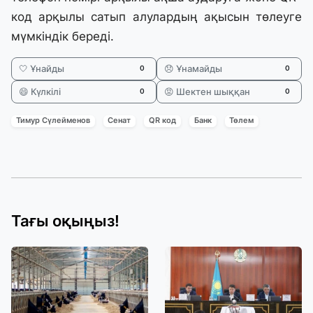
код арқылы сатып алулардың ақысын төлеуге
мүмкіндік береді.
🤍 Ұнайды
😞 Ұнамайды
0
0
😄 Күлкілі
😡 Шектен шыққан
0
0
Тимур Сүлейменов
Сенат
QR код
Банк
Төлем
Тағы оқыңыз!