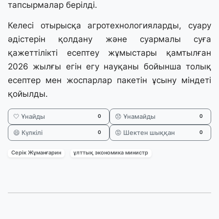
тапсырмалар берілді.
Келесі отырысқа агротехнологияларды, суару
әдістерін қолдану және суармалы суға
қажеттілікті есептеу жұмыстары қамтылған
2026 жылғы егін егу науқаны бойынша толық
есептер мен жоспарлар пакетін ұсыну міндеті
қойылды.
🤍 Ұнайды
😞 Ұнамайды
0
0
😄 Күлкілі
😡 Шектен шыққан
0
0
Серік Жұманғарин
ұлттық экономика министр