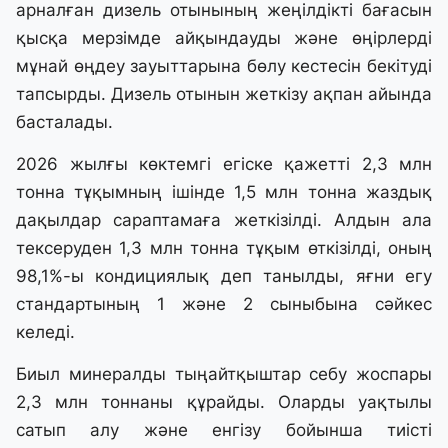
арналған дизель отынының жеңілдікті бағасын
қысқа мерзімде айқындауды және өңірлерді
мұнай өңдеу зауыттарына бөлу кестесін бекітуді
тапсырды. Дизель отынын жеткізу ақпан айында
басталады.
2026 жылғы көктемгі егіске қажетті 2,3 млн
тонна тұқымның ішінде 1,5 млн тонна жаздық
дақылдар сараптамаға жеткізілді. Алдын ала
тексеруден 1,3 млн тонна тұқым өткізілді, оның
98,1%-ы кондициялық деп танылды, яғни егу
стандартының 1 және 2 сыныбына сәйкес
келеді.
Биыл минералды тыңайтқыштар себу жоспары
2,3 млн тоннаны құрайды. Оларды уақтылы
сатып алу және енгізу бойынша тиісті