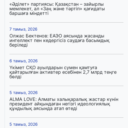
«Әділет» партиясы: Қазақстан – зайырлы
мемлекет, ал «Заң және тәртіп» қағидаты
баршаға міндетті
7 тамыз, 2026
Олжас Бектенов: ЕАЭО аясында жасанды
интеллект пен кедергісіз саудаға басымдық
беріледі
6 тамыз, 2026
Үкімет СҚО ауылдарын сумен қамтуға
қайтарылған активтер есебінен 2,7 млрд теңге
бөлді
5 тамыз, 2026
ALMA LOVE: Алматы халықаралық жастар күнін
президент айқындаған негізгі идеологиялық
құндылық аясында атап өтеді
5 тамыз, 2026