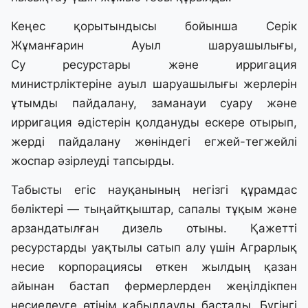
Кеңес қорытындысы бойынша Серік
Жұманғарин Ауыл шаруашылығы,
Су ресурстары және ирригация
министрліктеріне ауыл шаруашылығы жерлерін
ұтымды пайдалану, заманауи суару және
ирригация әдістерін қолдануды ескере отырып,
жерді пайдалану жөніндегі егжей-тегжейлі
жоспар әзірлеуді тапсырды.
Табысты егіс науқанының негізгі құрамдас
бөліктері — тыңайтқыштар, сапалы тұқым және
арзандатылған дизель отыны. Қажетті
ресурстарды уақтылы сатып алу үшін Аграрлық
несие корпорациясы өткен жылдың қазан
айынан бастап фермерлерден жеңілдікпен
несиелеуге өтінім қабылдауды бастады. Бүгінгі