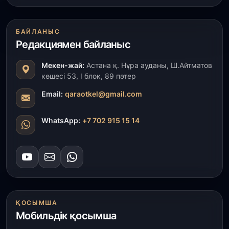
31 шілде, 2026
БАЙЛАНЫС
Ақмола облысындағы кездесуде кәсіпкерлер мен
ұстаздар «Әділет» партиясына өз ұсыныстарын
Редакциямен байланыс
айтты
Мекен-жай:
Астана қ. Нұра ауданы, Ш.Айтматов
көшесі 53, І блок, 89 пәтер
31 шілде, 2026
ҚР Президенті Орталық Азия елдеріне
Email:
qaraotkel@gmail.com
ұзақмерзімді ынтымақтастық жоспарын әзірлеуді
ұсынды
WhatsApp:
+7 702 915 15 14
31 шілде, 2026
«Ауыл аманаты»: Түркістанда 30,2 млрд теңгеге
4 223 жоба қаржыландырылды
31 шілде, 2026
Президент тапсырмасы орындалды: Шардара
ҚОСЫМША
толық ауыз сумен қамтылды
Мобильдік қосымша