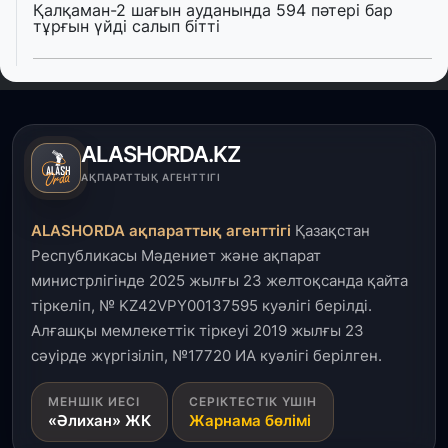
Қалқаман-2 шағын ауданында 594 пәтері бар
тұрғын үйді салып бітті
4 тамыз, 2026
Елде мал шаруашылығын қаржыландыру көлемі
артады – Үкімет отырысы
ALASHORDA.KZ
3 тамыз, 2026
АҚПАРАТТЫҚ АГЕНТТІГІ
Өңірлерде жаңа вокзалдар, су құбыры,
логистикалық хаб және тұрғын үйлер
ALASHORDA ақпараттық агенттігі
Қазақстан
пайдалануға берілді
Республикасы Мәдениет және ақпарат
министрлігінде 2025 жылғы 23 желтоқсанда қайта
3 тамыз, 2026
тіркеліп, № KZ42VPY00137595 куәлігі берілді.
Қызылордада 300 орындық аурухана,
Президенттік кітапхана және жаңа театр
Алғашқы мемлекеттік тіркеуі 2019 жылғы 23
салынып жатыр
сәуірде жүргізіліп, №17720 ИА куәлігі берілген.
1 тамыз, 2026
МЕНШІК ИЕСІ
СЕРІКТЕСТІК ҮШІН
«Әлихан» ЖК
Жарнама бөлімі
Кинопоиск Қазақстан азаматтарының ең
танымал онлайн-кинотеатрына айналды