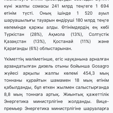
күні жалпы сомасы 241 млрд теңгеге 1 694
өтінім түсті. Оның ішінде 1 520 ауыл
шаруашылығы тауарын өндіруші 180 млрд теңге
көлемінде қаржы алды. Өтінімдердің ең көбі
Түркістан (28%), Ақмола (13%), Солтүстік
Қазақстан (13%), Қостанай (11%) және
Қарағанды (6%) облыстарынан.
Үкіметтің мәліметінше, егіс науқанына арналған
арзандатылған дизель отыны бойынша Gosagro
жүйесі арқылы жалпы көлемі 454,3 мың
тоннаны құрайтын шамамен 18 мың өтінім
қабылданды, бұл өткен жылмен салыстырғанда
8,8 мың тоннаға артық. Жиынтық қажеттілік
Энергетика министрлігіне жолданды. Вице-
премьер Энергетика министрлігіне шаруаларға