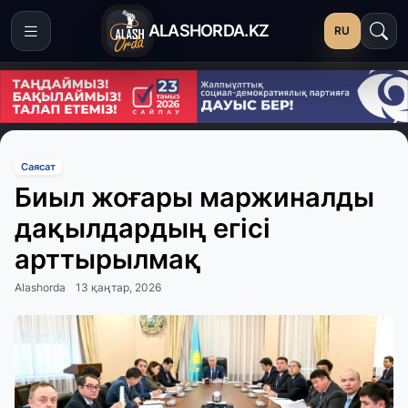
ALASHORDA.KZ
RU
Саясат
Биыл жоғары маржиналды
дақылдардың егісі
арттырылмақ
Alashorda
13 қаңтар, 2026