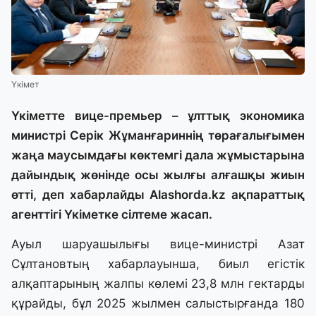
Үкімет
Үкіметте вице-премьер – ұлттық экономика
министрі Серік Жұманғариннің төрағалығымен
жаңа маусымдағы көктемгі дала жұмыстарына
дайындық жөнінде осы жылғы алғашқы жиын
өтті, деп хабарлайды
Alashorda.kz
ақпараттық
агенттігі Үкіметке сілтеме жасап.
Ауыл шаруашылығы вице-министрі Азат
Сұлтановтың хабарлауынша, биыл егістік
алқаптарының жалпы көлемі 23,8 млн гектарды
құрайды, бұл 2025 жылмен салыстырғанда 180