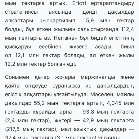
мың гектарға артық. Егісті әртараптандыру
стратегиясы аясында дәнді дақылдар
алқаптары қысқартылып, 15,9 млн гектар
болды, бұл өткен жылмен салыстырғанда 112,4
мың гектарға аз. Негізінен бұл бидай егістігінің
қысқаруы есебінен жүзеге асады: биыл
ол 12,1 млн гектар болады, ал өткен жылы
12,2 млн гектар болған еді.
Сонымен қатар жоғары маржиналды және
қайта өңдеуде сұранысқа ие дақылдардың
егістік алқаптары ұлғайтылуда. Мәселен, майлы
дақылдар 55,2 мың гектарға артып, 4,045 млн
гектарды құрайды, арпа — 93,8 мың гектарға
(2,4 млн гектар), жүгері — 42,9 мың гектарға
(217,5 мың гектар), мал азықтық дақылдар —
37,4 мың гектарға (3,1 млн гектар) ұлғаяды.