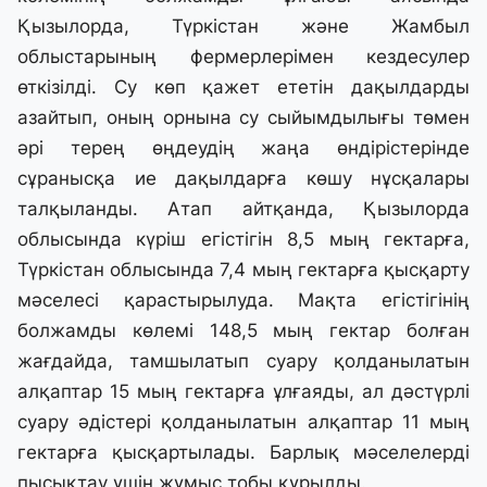
Қызылорда, Түркістан және Жамбыл
облыстарының фермерлерімен кездесулер
өткізілді. Су көп қажет ететін дақылдарды
азайтып, оның орнына су сыйымдылығы төмен
әрі терең өңдеудің жаңа өндірістерінде
сұранысқа ие дақылдарға көшу нұсқалары
талқыланды. Атап айтқанда, Қызылорда
облысында күріш егістігін 8,5 мың гектарға,
Түркістан облысында 7,4 мың гектарға қысқарту
мәселесі қарастырылуда. Мақта егістігінің
болжамды көлемі 148,5 мың гектар болған
жағдайда, тамшылатып суару қолданылатын
алқаптар 15 мың гектарға ұлғаяды, ал дәстүрлі
суару әдістері қолданылатын алқаптар 11 мың
гектарға қысқартылады. Барлық мәселелерді
пысықтау үшін жұмыс тобы құрылды.