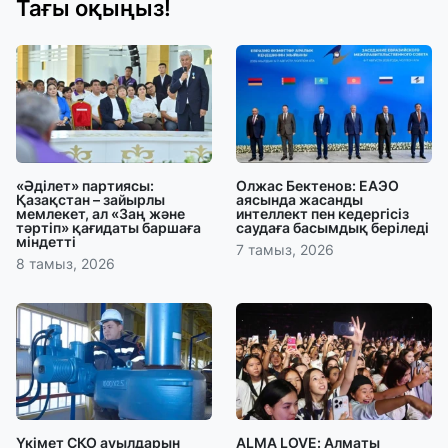
Тағы оқыңыз!
«Әділет» партиясы:
Олжас Бектенов: ЕАЭО
Қазақстан – зайырлы
аясында жасанды
мемлекет, ал «Заң және
интеллект пен кедергісіз
тәртіп» қағидаты баршаға
саудаға басымдық беріледі
міндетті
7 тамыз, 2026
8 тамыз, 2026
Үкімет СҚО ауылдарын
ALMA LOVE: Алматы