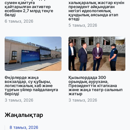
сумен қамтуға
халықаралық жастар күнін
қайтарылған активтер
президент айқындаған
есебінен 2,7 млрд теңге
негізгі идеологиялық
бөлді
құндылық аясында атап
өтеді
6 тамыз, 2026
5 тамыз, 2026
Өңірлерде жаңа
Қызылордада 300
вокзалдар, су құбыры,
орындық аурухана,
логистикалық хаб және
Президенттік кітапхана
тұрғын үйлер пайдалануға
және жаңа театр салынып
берілді
жатыр
3 тамыз, 2026
3 тамыз, 2026
Жаңалықтар
8 тамыз, 2026