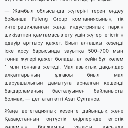
— Жамбыл облысында жүгеріні терең өңдеу
бойынша Fufeng Group компаниясының тік
интеграцияланған жаңа индустриялық паркін
шикізатпен қамтамасыз ету үшін жүгері егістігін
едәуір арттыру қажет. Биыл алғашқы кезеңді
іске қосу барысында зауытқа 500–700 мың
тонна жүгері қажет болады, ал кейін бұл көлем
1 млн тоннаға жетеді. Мал азықтық дақылдар
алқаптарының ұлғаюы биыл мал
шаруашылығын дамытуға арналған кешенді
бағдарламаның басталуымен байланысты
болмақ, — деп атап өтті Азат Сұлтанов.
Жаңа вегетациялық кезеңге дайындық және
Қазақстанның оңтүстік өңірлерінде егістік
көлемінің болжамды ұлғаюы аясында