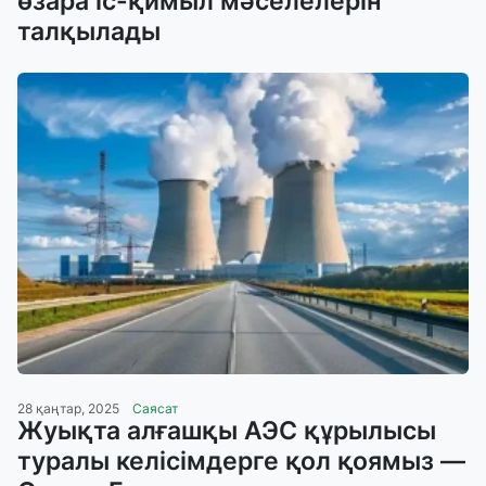
өзара іс-қимыл мәселелерін
талқылады
28 қаңтар, 2025
Саясат
Жуықта алғашқы АЭС құрылысы
туралы келісімдерге қол қоямыз —