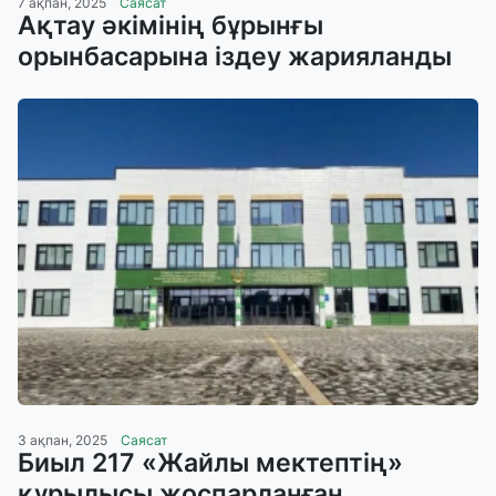
7 ақпан, 2025
Саясат
Ақтау әкімінің бұрынғы
орынбасарына іздеу жарияланды
3 ақпан, 2025
Саясат
Биыл 217 «Жайлы мектептің»
құрылысы жоспарланған