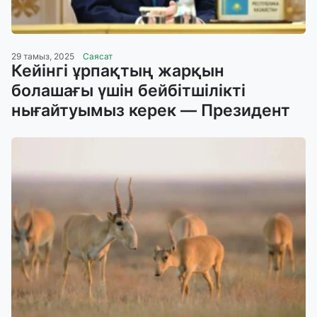
29 тамыз, 2025
Саясат
Кейінгі ұрпақтың жарқын
болашағы үшін бейбітшілікті
нығайтуымыз керек — Президент