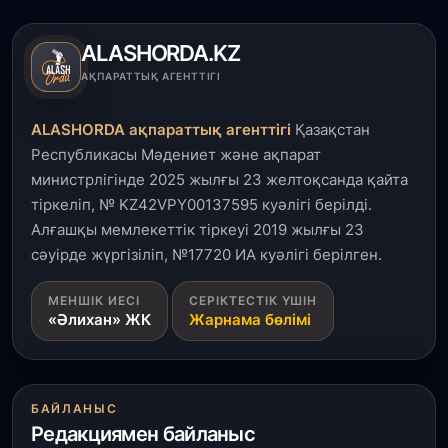
ALASHORDA.KZ
АҚПАРАТТЫҚ АГЕНТТІГІ
ALASHORDA ақпараттық агенттігі
Қазақстан
Республикасы Мәдениет және ақпарат
министрлігінде 2025 жылғы 23 желтоқсанда қайта
тіркеліп, № KZ42VPY00137595 куәлігі берілді.
Алғашқы мемлекеттік тіркеуі 2019 жылғы 23
сәуірде жүргізіліп, №17720 ИА куәлігі берілген.
МЕНШІК ИЕСІ
СЕРІКТЕСТІК ҮШІН
«Әлихан» ЖК
Жарнама бөлімі
БАЙЛАНЫС
Редакциямен байланыс