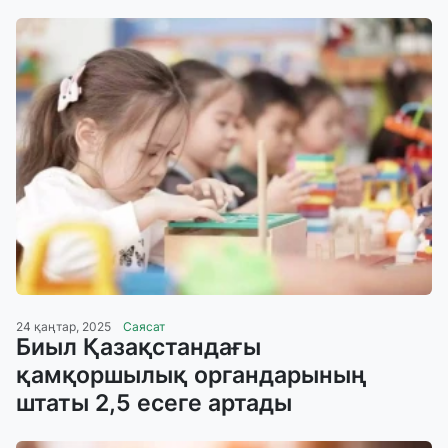
24 қаңтар, 2025
Саясат
Биыл Қазақстандағы
қамқоршылық органдарының
штаты 2,5 есеге артады