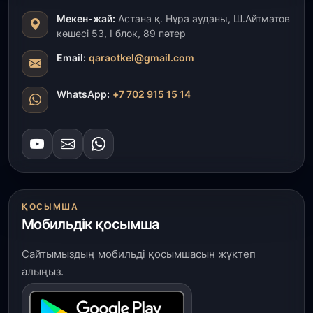
Мекен-жай:
Астана қ. Нұра ауданы, Ш.Айтматов
көшесі 53, І блок, 89 пәтер
Email:
qaraotkel@gmail.com
WhatsApp:
+7 702 915 15 14
ҚОСЫМША
Мобильдік қосымша
Сайтымыздың мобильді қосымшасын жүктеп
алыңыз.