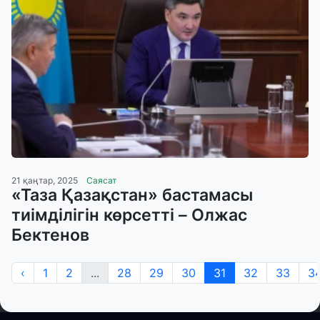
21 қаңтар, 2025
Саясат
«Таза Қазақстан» бастамасы
тиімділігін көрсетті – Олжас
Бектенов
‹
1
2
...
28
29
30
31
32
33
3