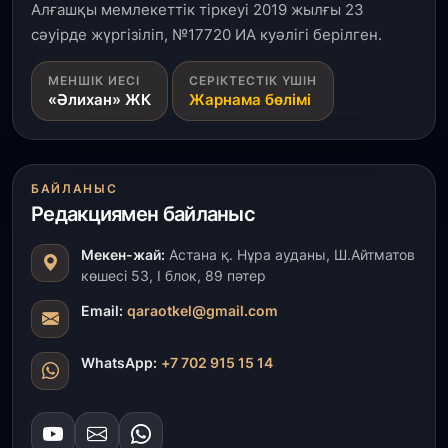
танымал онлайн-кинотеатрына айналды
Алғашқы мемлекеттік тіркеуі 2019 жылғы 23
сәуірде жүргізіліп, №17720 ИА куәлігі берілген.
31 шілде, 2026
МЕНШІК ИЕСІ
СЕРІКТЕСТІК ҮШІН
Ақмола облысындағы кездесуде кәсіпкерлер мен
«Әлихан» ЖК
Жарнама бөлімі
ұстаздар «Әділет» партиясына өз ұсыныстарын
айтты
31 шілде, 2026
БАЙЛАНЫС
ҚР Президенті Орталық Азия елдеріне
Редакциямен байланыс
ұзақмерзімді ынтымақтастық жоспарын әзірлеуді
ұсынды
Мекен-жай:
Астана қ. Нұра ауданы, Ш.Айтматов
көшесі 53, І блок, 89 пәтер
31 шілде, 2026
«Ауыл аманаты»: Түркістанда 30,2 млрд теңгеге
Email:
qaraotkel@gmail.com
4 223 жоба қаржыландырылды
WhatsApp:
+7 702 915 15 14
31 шілде, 2026
Президент тапсырмасы орындалды: Шардара
толық ауыз сумен қамтылды