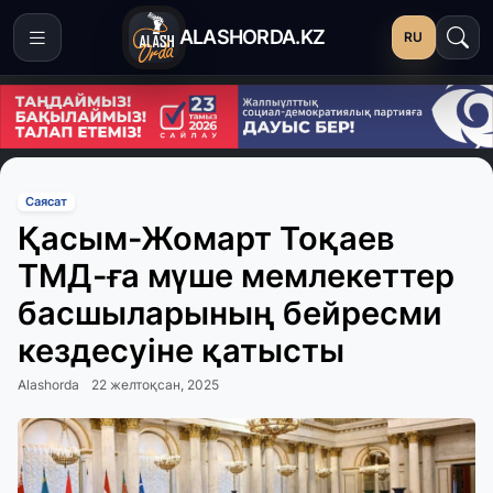
ALASHORDA.KZ
RU
Саясат
Қасым-Жомарт Тоқаев
ТМД-ға мүше мемлекеттер
басшыларының бейресми
кездесуіне қатысты
Alashorda
22 желтоқсан, 2025