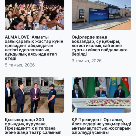
ALMA LOVE: Алматы
Өңірлерде жаңа
халықаралық жастар күнін
вокзалдар, су құбыры,
президент айқындаған
логистикалық хаб және
негізгі идеологиялық
тұрғын үйлер пайдалануға
құндылық аясында атап
берілді
өтеді
3 тамыз, 2026
5 тамыз, 2026
Қызылордада 300
ҚР Президенті Орталық
орындық аурухана,
Азия елдеріне ұзақмерзімді
Президенттік кітапхана
ынтымақтастық жоспарын
және жаңа театр салынып
әзірлеуді ұсынды