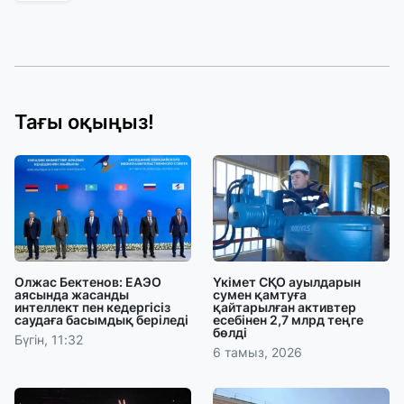
Тағы оқыңыз!
Олжас Бектенов: ЕАЭО
Үкімет СҚО ауылдарын
аясында жасанды
сумен қамтуға
интеллект пен кедергісіз
қайтарылған активтер
саудаға басымдық беріледі
есебінен 2,7 млрд теңге
бөлді
Бүгін, 11:32
6 тамыз, 2026