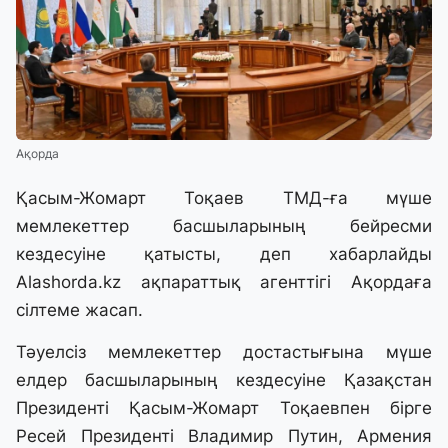
Ақорда
Қасым-Жомарт Тоқаев ТМД-ға мүше
мемлекеттер басшыларының бейресми
кездесуіне қатысты, деп хабарлайды
Alashorda.kz
ақпараттық агенттігі Ақордаға
сілтеме жасап.
Тәуелсіз мемлекеттер достастығына мүше
елдер басшыларының кездесуіне Қазақстан
Президенті Қасым-Жомарт Тоқаевпен бірге
Ресей Президенті Владимир Путин, Армения