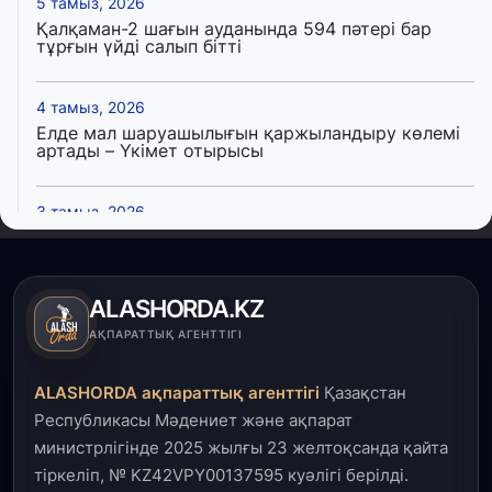
5 тамыз, 2026
Қалқаман-2 шағын ауданында 594 пәтері бар
тұрғын үйді салып бітті
4 тамыз, 2026
Елде мал шаруашылығын қаржыландыру көлемі
артады – Үкімет отырысы
3 тамыз, 2026
Өңірлерде жаңа вокзалдар, су құбыры,
логистикалық хаб және тұрғын үйлер
пайдалануға берілді
ALASHORDA.KZ
3 тамыз, 2026
АҚПАРАТТЫҚ АГЕНТТІГІ
Қызылордада 300 орындық аурухана,
Президенттік кітапхана және жаңа театр
ALASHORDA ақпараттық агенттігі
Қазақстан
салынып жатыр
Республикасы Мәдениет және ақпарат
министрлігінде 2025 жылғы 23 желтоқсанда қайта
1 тамыз, 2026
тіркеліп, № KZ42VPY00137595 куәлігі берілді.
Кинопоиск Қазақстан азаматтарының ең