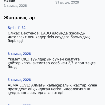
жатыр
31 шілде, 2026
3 тамыз, 2026
Жаңалықтар
Бүгін, 11:32
Олжас Бектенов: ЕАЭО аясында жасанды
интеллект пен кедергісіз саудаға басымдық
беріледі
6 тамыз, 2026
Үкімет СҚО ауылдарын сумен қамтуға
қайтарылған активтер есебінен 2,7 млрд теңге
бөлді
5 тамыз, 2026
ALMA LOVE: Алматы халықаралық жастар күнін
президент айқындаған негізгі идеологиялық
құндылық аясында атап өтеді