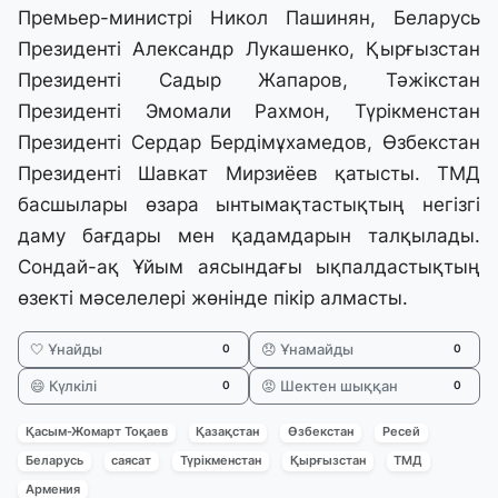
Премьер-министрі Никол Пашинян, Беларусь
Президенті Александр Лукашенко, Қырғызстан
Президенті Садыр Жапаров, Тәжікстан
Президенті Эмомали Рахмон, Түрікменстан
Президенті Сердар Бердімұхамедов, Өзбекстан
Президенті Шавкат Мирзиёев қатысты. ТМД
басшылары өзара ынтымақтастықтың негізгі
даму бағдары мен қадамдарын талқылады.
Сондай-ақ Ұйым аясындағы ықпалдастықтың
өзекті мәселелері жөнінде пікір алмасты.
🤍 Ұнайды
😞 Ұнамайды
0
0
😄 Күлкілі
😡 Шектен шыққан
0
0
Қасым-Жомарт Тоқаев
Қазақстан
Өзбекстан
Ресей
Беларусь
саясат
Түрікменстан
Қырғызстан
ТМД
Армения