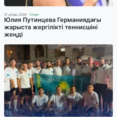
21 шілде, 2026
Спорт
Юлия Путинцева Германиядағы
жарыста жергілікті теннисшіні
жеңді