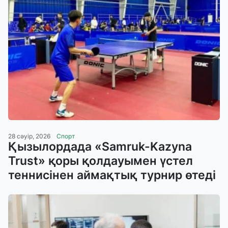
28 сәуір, 2026
Спорт
Қызылордада «Samruk-Kazyna
Trust» қоры қолдауымен үстел
теннисінен аймақтық турнир өтеді