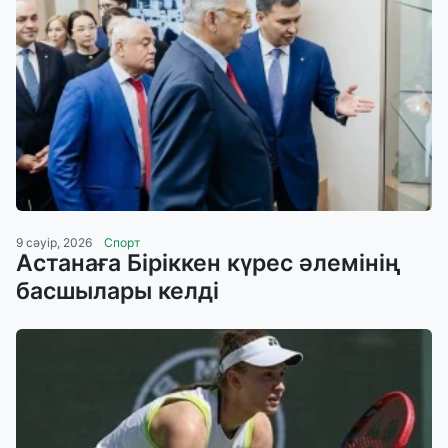
9 сәуір, 2026
Спорт
Астанаға Біріккен күрес әлемінің
басшылары келді