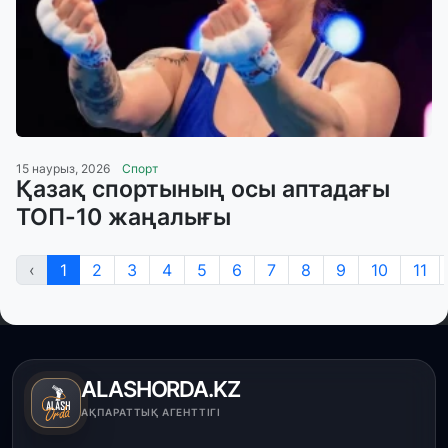
15 наурыз, 2026
Спорт
Қазақ спортының осы аптадағы
ТОП-10 жаңалығы
‹
1
2
3
4
5
6
7
8
9
10
11
ALASHORDA.KZ
АҚПАРАТТЫҚ АГЕНТТІГІ