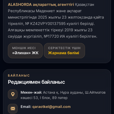
ALASHORDA ақпараттық агенттігі
Қазақстан
Республикасы Мәдениет және ақпарат
министрлігінде 2025 жылғы 23 желтоқсанда қайта
тіркеліп, № KZ42VPY00137595 куәлігі берілді.
Алғашқы мемлекеттік тіркеуі 2019 жылғы 23
сәуірде жүргізіліп, №17720 ИА куәлігі берілген.
МЕНШІК ИЕСІ
СЕРІКТЕСТІК ҮШІН
«Әлихан» ЖК
Жарнама бөлімі
БАЙЛАНЫС
Редакциямен байланыс
Мекен-жай:
Астана қ. Нұра ауданы, Ш.Айтматов
көшесі 53, І блок, 89 пәтер
Email:
qaraotkel@gmail.com