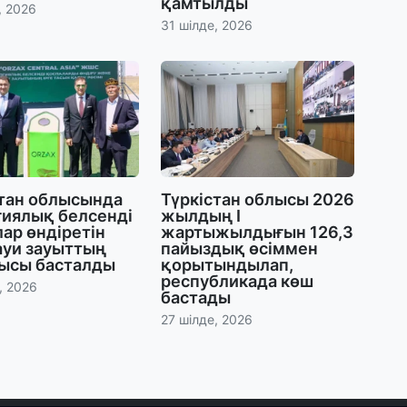
қамтылды
, 2026
31 шілде, 2026
30
Т
а
па
30
Қ
н
ш
стан облысында
Түркістан облысы 2026
гиялық белсенді
жылдың І
ар өндіретін
жартыжылдығын 126,3
ауи зауыттың
пайыздық өсіммен
29
ысы басталды
қорытындылап,
С
республикада көш
ә
, 2026
бастады
27 шілде, 2026
29
Қ
ұ