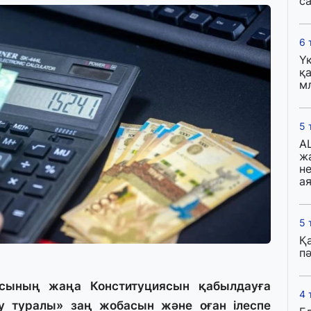
с
6 
Ү
қа
м
5 
A
ж
н
ая
5 
Қ
пә
асының жаңа Конституциясын қабылдауға
4 
 туралы» заң жобасын және оған ілеспе