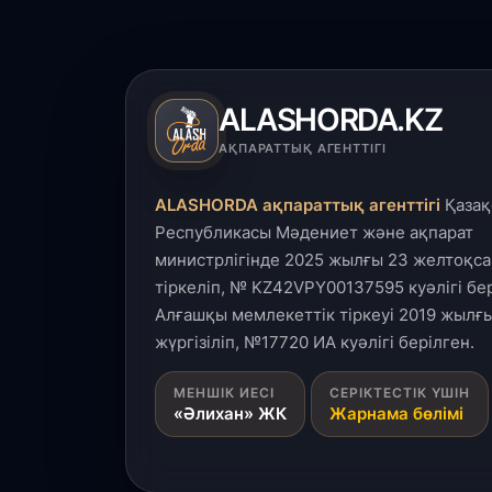
ALASHORDA.KZ
АҚПАРАТТЫҚ АГЕНТТІГІ
ALASHORDA ақпараттық агенттігі
Қазақ
Республикасы Мәдениет және ақпарат
министрлігінде 2025 жылғы 23 желтоқса
тіркеліп, № KZ42VPY00137595 куәлігі бер
Алғашқы мемлекеттік тіркеуі 2019 жылғы
жүргізіліп, №17720 ИА куәлігі берілген.
МЕНШІК ИЕСІ
СЕРІКТЕСТІК ҮШІН
«Әлихан» ЖК
Жарнама бөлімі