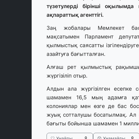
түзетулерді бірінші оқылымд
ақпараттық агенттігі.
Заң жобалары Мемлекет бас
мақсатымен Парламент депутат
қылмыстық саясатты ізгілендіруг
азайтуға бағытталған.
Алғаш рет қылмыстық рақымшы
жүргізіліп отыр.
Алдын ала жүргізілген есепке
шамамен 16,5 мың адамға қат
колониялар мен өзге де бас бо
жуық сотталушы босатылмақ. Ал ә
бағыты бойынша шамамен 1 милли
🤍 Ұнайды
😞 Ұнамайды
0
0