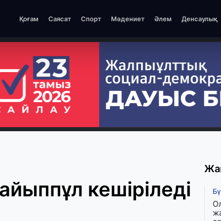
Қоғам
Саясат
Спорт
Мәдениет
Әлем
Денсаулық
Жа
 айыппұл кешіріледі
Бү
О
ж