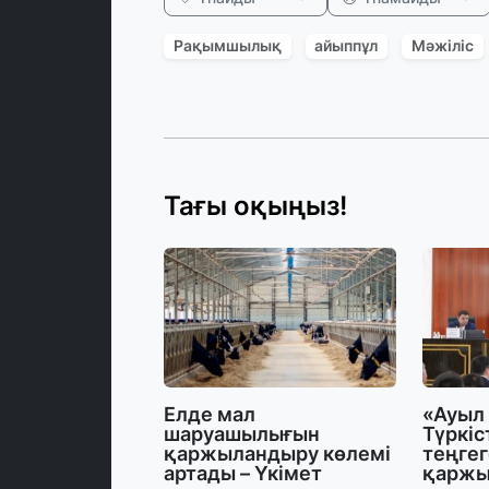
Рақымшылық
айыппұл
Мәжіліс
Тағы оқыңыз!
Елде мал
«Ауыл
шаруашылығын
Түркіс
қаржыландыру көлемі
теңгег
артады – Үкімет
қарж