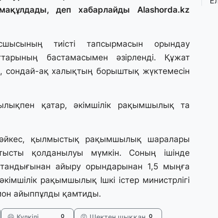
Е
қ
а мақұлдады, деп хабарлайды
Alashorda.kz
о
шысының тиісті тапсырмасын орындау
3 
тарының бастамасымен әзірленді. Құжат
Ө
л
е, сондай-ақ халықтың борыштық жүктемесін
па
лықпен қатар, әкімшілік рақымшылық та
3 
Қ
П
т
 сәйкес, қылмыстық рақымшылық шаралары
ысты қолданылуы мүмкін. Соның ішінде
1 
стандығынан айыру орындарынан 1,5 мыңға
К
кімшілік рақымшылық Ішкі істер министрлігі
е
он айыппұлды қамтиды.
а
😄 Күлкілі
😡 Шектен шыққан
0
0