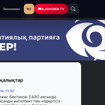
RU
ALASHORDA TV
Экономика
ңалықтар
гін, 11:32
лжас Бектенов: ЕАЭО аясында
асанды интеллект пен кедергісіз