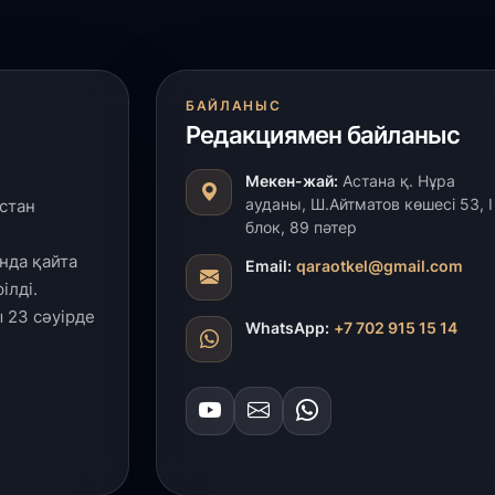
29
Т
н
БАЙЛАНЫС
Редакциямен байланыс
28
Қ
Мекен-жай:
Астана қ. Нұра
т
ауданы, Ш.Айтматов көшесі 53, І
стан
қ
блок, 89 пәтер
нда қайта
Email:
qaraotkel@gmail.com
28
ілді.
Т
 23 сәуірде
бе
WhatsApp:
+7 702 915 15 14
з
27
А
«
м