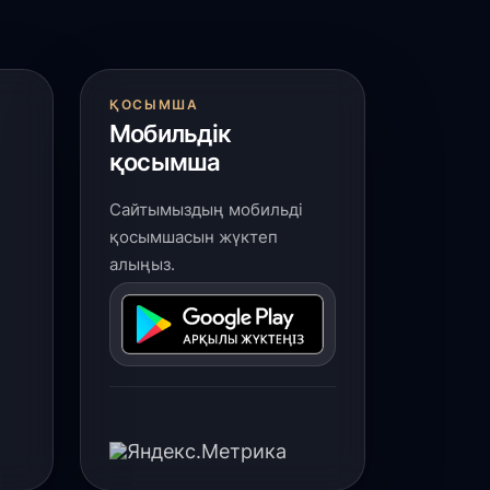
 шілде, 2026
үркістан облысында 25 медициналық
ысан салынып жатыр
ҚОСЫМША
Мобильдік
 шілде, 2026
қосымша
асым-Жомарт Тоқаев жаңадан
ағайындалған елші Әлібек Бақаевты
Сайтымыздың мобильді
абылдады
қосымшасын жүктеп
алыңыз.
 шілде, 2026
үркістан облысында биологиялық
лсенді қоспалар өндіретін заманауи
ауыттың құрылысы басталды
 шілде, 2026
қтау аспанындағы дрон-шоу:
Әділет» партиясының өңірлік сапары
әресіне жетті