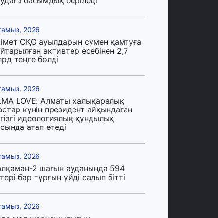
аудаға басымдық беріледі
тамыз, 2026
кімет СҚО ауылдарын сумен қамтуға
йтарылған активтер есебінен 2,7
лрд теңге бөлді
тамыз, 2026
LMA LOVE: Алматы халықаралық
астар күнін президент айқындаған
егізгі идеологиялық құндылық
сында атап өтеді
тамыз, 2026
алқаман-2 шағын ауданында 594
тері бар тұрғын үйді салып бітті
тамыз, 2026