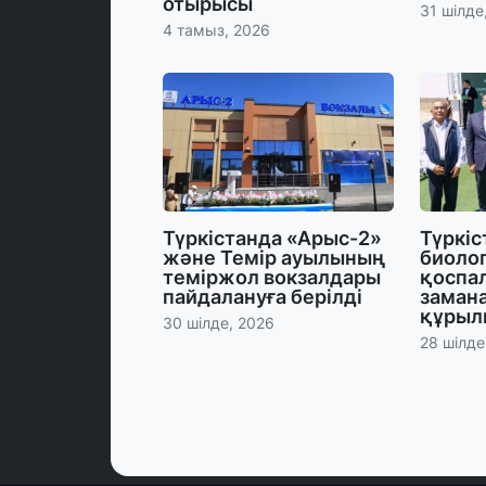
отырысы
31 шілде
4 тамыз, 2026
Түркістанда «Арыс-2»
Түркі
және Темір ауылының
биоло
теміржол вокзалдары
қоспал
пайдалануға берілді
заман
құрыл
30 шілде, 2026
28 шілде