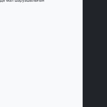
лде мал шаруашылығын
аржыландыру көлемі артады – Үкімет
тырысы
тамыз, 2026
ңірлерде жаңа вокзалдар, су құбыры,
огистикалық хаб және тұрғын үйлер
йдалануға берілді
тамыз, 2026
ызылордада 300 орындық аурухана,
резиденттік кітапхана және жаңа
еатр салынып жатыр
тамыз, 2026
инопоиск Қазақстан азаматтарының
ң танымал онлайн-кинотеатрына
йналды