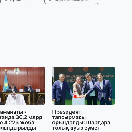
31
А
к
п
31
Қ
ұ
ж
31
«
м
қ
31
 аманаты»:
Президент
танда 30,2 млрд
тапсырмасы
П
е 4 223 жоба
орындалды: Шардара
Ш
ыландырылды
толық ауыз сумен