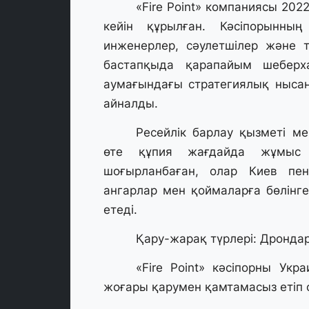
«Fire Point» компаниясы 202
кейін құрылған. Кәсіпорынны
инженерлер, сәулетшілер және т
бастапқыда қарапайым шеберха
аумағындағы стратегиялық нысан
айналды.
Ресейлік барлау қызметі м
өте құпия жағдайда жұмыс 
шоғырланбаған, олар Киев пе
ангарлар мен қоймаларға бөлінг
етеді.
Қару-жарақ түрлері: Дронда
«Fire Point» кәсіпорны Укра
жоғары қарумен қамтамасыз етіп 