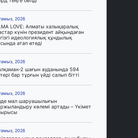
лрд теңге бөлді
тамыз, 2026
LMA LOVE: Алматы халықаралық
астар күнін президент айқындаған
егізгі идеологиялық құндылық
сында атап өтеді
тамыз, 2026
алқаман-2 шағын ауданында 594
тері бар тұрғын үйді салып бітті
тамыз, 2026
лде мал шаруашылығын
аржыландыру көлемі артады – Үкімет
тырысы
тамыз, 2026