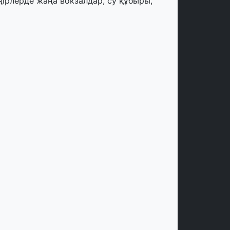
ңірлерде жаңа вокзалдар, су құбыры,
огистикалық хаб және тұрғын үйлер
йдалануға берілді
тамыз, 2026
ызылордада 300 орындық аурухана,
резиденттік кітапхана және жаңа
еатр салынып жатыр
тамыз, 2026
инопоиск Қазақстан азаматтарының
ң танымал онлайн-кинотеатрына
йналды
 шілде, 2026
қмола облысындағы кездесуде
әсіпкерлер мен ұстаздар «Әділет»
артиясына өз ұсыныстарын айтты