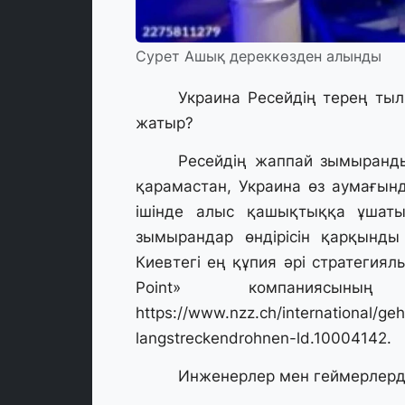
Сурет Ашық дереккөзден алынды
Украина Ресейдің терең тыл
жатыр?
Ресейдің жаппай зымыранд
қарамастан, Украина өз аумағынд
ішінде алыс қашықтыққа ұшат
зымырандар өндірісін қарқынд
Киевтегі ең құпия әрі стратегиял
Point» компаниясы
https://www.nzz.ch/international/geh
langstreckendrohnen-ld.10004142
.
Инженерлер мен геймерлерд