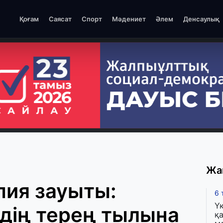
Қоғам
Саясат
Спорт
Мәдениет
Әлем
Денсаулық
Жа
ұпия зауыты:
6 
Ү
дің терең тылына
қа