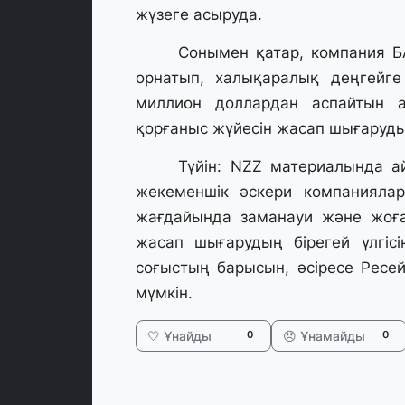
жүзеге асыруда.
Сонымен қатар, компания БА
орнатып, халықаралық деңгейг
миллион доллардан аспайтын а
қорғаныс жүйесін жасап шығаруды 
Түйін: NZZ материалында ай
жекеменшік әскери компаниялар
жағдайында заманауи және жоға
жасап шығарудың бірегей үлгісі
соғыстың барысын, әсіресе Ресей
мүмкін.
🤍 Ұнайды
😞 Ұнамайды
0
0