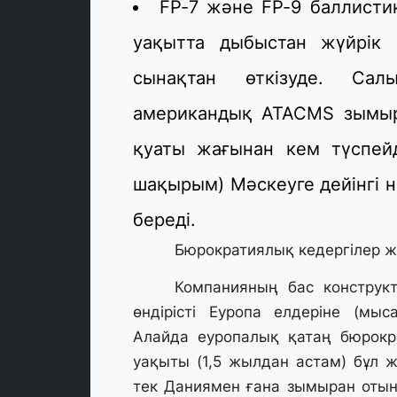
FP-7 және FP-9 баллисти
уақытта дыбыстан жүйрік
сынақтан өткізуде. Сал
американдық ATACMS зымыра
қуаты жағынан кем түспей
шақырым) Мәскеуге дейінгі н
береді.
Бюрократиялық кедергілер 
Компанияның бас конструк
өндірісті Еуропа елдеріне (мыс
Алайда еуропалық қатаң бюрокр
уақыты (1,5 жылдан астам) бұл ж
тек Даниямен ғана зымыран отын