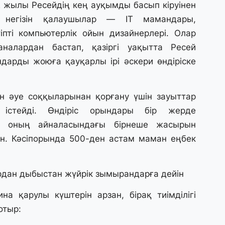
2 жылы Ресейдің кең ауқымды басып кіруінен
31
Қ
ң негізін қалаушылар — IT мамандары,
ұ
іпті компьютерлік ойын дизайнерлері. Олар
ж
налардан бастап, қазіргі уақытта Ресей
дарды жоюға қауқарлы ірі әскери өндіріске
31
«
м
ен әуе соққыларынан қорғану үшін зауыттар
қ
істейді. Өндіріс орындары бір жерде
н оның айналасындағы бірнеше жасырын
31
ен. Кәсіпорында 500-ден астам маман еңбек
П
Ш
рдан дыбыстан жүйрік зымырандарға дейін
30
Т
ина қарулы күштерін арзан, бірақ тиімділігі
а
отыр:
па