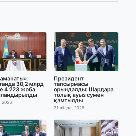
ж
25
П
ө
қ
24
«
ш
 аманаты»:
Президент
танда 30,2 млрд
тапсырмасы
24
е 4 223 жоба
орындалды: Шардара
ыландырылды
толық ауыз сумен
Үк
қамтылды
а
, 2026
31 шілде, 2026
23
Т
7