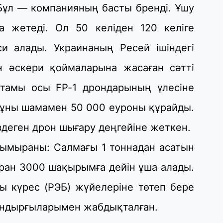
Бұл — компанияның басты бренді. Ұшу
30
 жетеді. Ол 50 келіден 120 келіге
Қ
н
ш
си алады. Украинаның Ресей ішіндегі
 әскери қоймаларына жасаған сәтті
29
тамы осы FP-1 дрондарының үлесіне
С
ә
к құны шамамен 50 000 еуроны құрайды.
деген дрон шығару деңгейіне жеткен.
29
Қ
зымыраны: Салмағы 1 тоннадан асатын
ұ
ран 3000 шақырымға дейін ұша алады.
29
ы күрес (РЭБ) жүйелеріне төтеп бере
Т
н
ондырғыларымен жабдықталған.