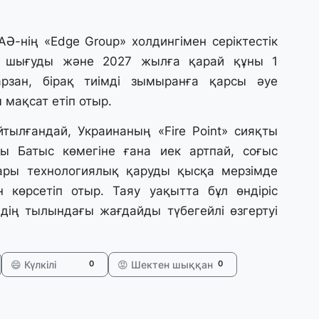
27
Б
Ә-нің «Edge Group» холдингімен серіктестік
т
е шығуды және 2027 жылға қарай құны 1
б
рзан, бірақ тиімді зымыранға қарсы әуе
мақсат етіп отыр.
27
Е
тылғандай, Украинаның «Fire Point» сияқты
д
ы Батыс көмегіне ғана иек артпай, соғыс
ры технологиялық қаруды қысқа мерзімде
27
н көрсетіп отыр. Таяу уақытта бұл өндіріс
Т
дің тылындағы жағдайды түбегейлі өзгертуі
ж
ө
к
😄 Күлкілі
😡 Шектен шыққан
0
0
25
«
о