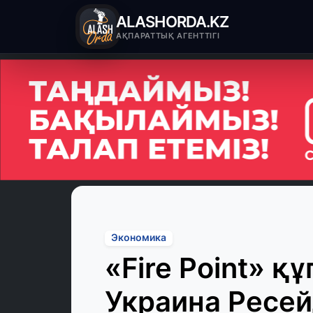
ALASHORDA.KZ
АҚПАРАТТЫҚ АГЕНТТІГІ
Экономика
«Fire Point» қ
Украина Ресей