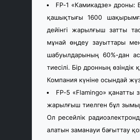
FP-1 «Камикадзе» дроны: 
қашықтығы 1600 шақырымға
дейінгі жарылғыш затты та
мұнай өңдеу зауыттары мен
шабуылдарының 60%-дан ас
тиесілі. Бір дронның өзінді
Компания күніне осындай жүз
FP-5 «Flamingo» қанатты 
жарылғыш тиелген бұл зымы
Ол ресейлік радиоэлектронд
алатын заманауи бағыттау қ