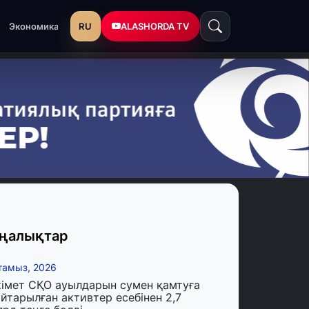
RU
ALASHORDA TV
Экономика
ңалықтар
тамыз, 2026
кімет СҚО ауылдарын сумен қамтуға
йтарылған активтер есебінен 2,7