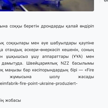
Ө
л
па
3 
ына соққы беретін дрондарды қалай өндіріп
Қ
П
т
ық соққылары мен әуе шабуылдары қаупіне
а отандық әскери-өнеркәсіп кешенін, соның
1 
ын ұшқышсыз ұшу аппараттары (ҰҰА) мен
К
е
ы дамытуда. Швейцариялық NZZ басылымы
а
ық маңызы бар кәсіпорындардың бірі — «Fire
ның жұмысына шолу жасады
31
eimfabrik-fire-point-ukraine-produziert-
А
к
п
ің жобасы