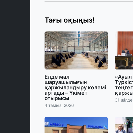
Тағы оқыңыз!
Елде мал
«Ауыл
шаруашылығын
Түркіс
қаржыландыру көлемі
теңгег
артады – Үкімет
қарж
отырысы
31 шілде
4 тамыз, 2026