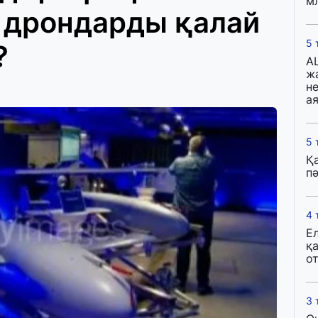
м
 дрондарды қалай
5 
?
A
ж
н
ая
5 
Қ
пә
4 
Е
қ
о
3 