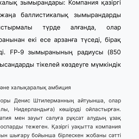
калық зымырандары: Компания қазіргі
28
Қ
 жаңа баллистикалық зымырандарды
т
қ
ыстырмалы түрде алғанда, олар
нынан екі есе арзанға түседі, бірақ
28
Т
ді. FP-9 зымыранының радиусы (850
бе
з
ысандарды тікелей көздеуге мүмкіндік
27
А
және халықаралық амбиция
«
м
торы Денис Штилерманның айтуынша, олар
алы, Нидерландыға) көшіруді ойластырған.
27
атия мен зауыт салуға рұқсат алудың ұзақ
«
оспарды тежеген. Қазіргі уақытта компания
с
ын шығару бойынша бірлескен жобаны сәтті