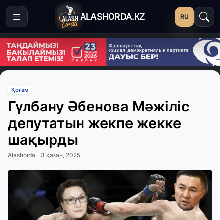
ALASHORDA.KZ
RU
Қоғам
Гүлбану Әбенова Мәжіліс
депутатын жекпе жекке
шақырды
Alashorda
3 қазан, 2025