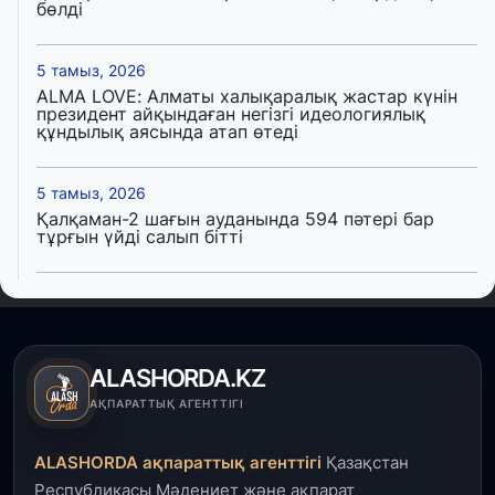
бөлді
5 тамыз, 2026
ALMA LOVE: Алматы халықаралық жастар күнін
президент айқындаған негізгі идеологиялық
құндылық аясында атап өтеді
5 тамыз, 2026
Қалқаман-2 шағын ауданында 594 пәтері бар
тұрғын үйді салып бітті
4 тамыз, 2026
Елде мал шаруашылығын қаржыландыру көлемі
артады – Үкімет отырысы
ALASHORDA.KZ
3 тамыз, 2026
АҚПАРАТТЫҚ АГЕНТТІГІ
Өңірлерде жаңа вокзалдар, су құбыры,
логистикалық хаб және тұрғын үйлер
ALASHORDA ақпараттық агенттігі
Қазақстан
пайдалануға берілді
Республикасы Мәдениет және ақпарат