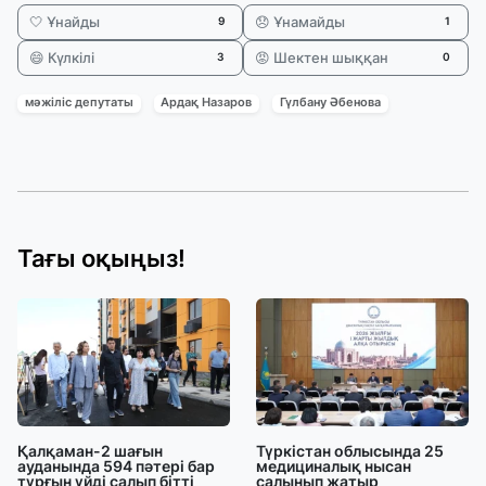
🤍 Ұнайды
😞 Ұнамайды
9
1
😄 Күлкілі
😡 Шектен шыққан
3
0
мәжіліс депутаты
Ардақ Назаров
Гүлбану Әбенова
Тағы оқыңыз!
Қалқаман-2 шағын
Түркістан облысында 25
ауданында 594 пәтері бар
медициналық нысан
тұрғын үйді салып бітті
салынып жатыр