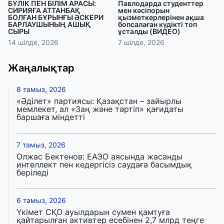
БҮЛІК ПЕН БІЛІМ АРАСЫ:
Павлодарда студенттер
СИРИЯҒА АТТАНБАҚ
мен кәсіпорын
БОЛҒАН БҰРЫНҒЫ ӘСКЕРИ
қызметкерлерінен ақша
БАРЛАУШЫНЫҢ АШЫҚ
бопсалаған күдікті топ
СЫРЫ
ұсталды (ВИДЕО)
14 шілде, 2026
7 шілде, 2026
Жаңалықтар
8 тамыз, 2026
«Әділет» партиясы: Қазақстан – зайырлы
мемлекет, ал «Заң және тәртіп» қағидаты
баршаға міндетті
7 тамыз, 2026
Олжас Бектенов: ЕАЭО аясында жасанды
интеллект пен кедергісіз саудаға басымдық
беріледі
6 тамыз, 2026
Үкімет СҚО ауылдарын сумен қамтуға
қайтарылған активтер есебінен 2,7 млрд теңге