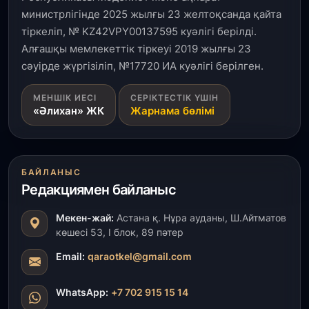
министрлігінде 2025 жылғы 23 желтоқсанда қайта
3 тамыз, 2026
тіркеліп, № KZ42VPY00137595 куәлігі берілді.
Қызылордада 300 орындық аурухана,
Президенттік кітапхана және жаңа театр
Алғашқы мемлекеттік тіркеуі 2019 жылғы 23
салынып жатыр
сәуірде жүргізіліп, №17720 ИА куәлігі берілген.
1 тамыз, 2026
МЕНШІК ИЕСІ
СЕРІКТЕСТІК ҮШІН
«Әлихан» ЖК
Жарнама бөлімі
Кинопоиск Қазақстан азаматтарының ең
танымал онлайн-кинотеатрына айналды
31 шілде, 2026
БАЙЛАНЫС
Ақмола облысындағы кездесуде кәсіпкерлер мен
ұстаздар «Әділет» партиясына өз ұсыныстарын
Редакциямен байланыс
айтты
Мекен-жай:
Астана қ. Нұра ауданы, Ш.Айтматов
көшесі 53, І блок, 89 пәтер
31 шілде, 2026
ҚР Президенті Орталық Азия елдеріне
Email:
qaraotkel@gmail.com
ұзақмерзімді ынтымақтастық жоспарын әзірлеуді
ұсынды
WhatsApp:
+7 702 915 15 14