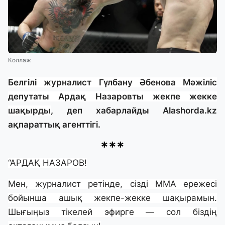
Коллаж
Белгілі журналист Гүлбану Әбенова Мәжіліс
депутаты Ардақ Назаровты жекпе жекке
шақырды
, деп хабарлайды
Alashorda.kz
ақпараттық агенттігі.
***
“АРДАҚ НАЗАРОВ!
Мен, журналист ретінде, сізді ММА ережесі
бойынша ашық жекпе-жекке шақырамын.
Шығыңыз тікелей эфирге — сол біздің