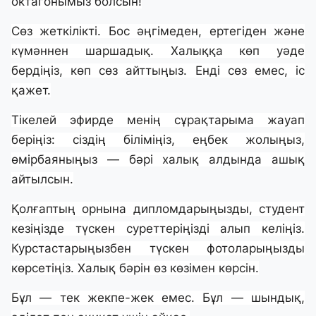
октагонымыз болсын!
Сөз жеткілікті. Бос әңгімеден, ертегіден және
күмәннен шаршадық. Халыққа көп уәде
бердіңіз, көп сөз айттыңыз. Енді сөз емес, іс
қажет.
Тікелей эфирде менің сұрақтарыма жауап
беріңіз: сіздің біліміңіз, еңбек жолыңыз,
өмірбаяныңыз — бәрі халық алдында ашық
айтылсын.
Қолғаптың орнына дипломдарыңызды, студент
кезіңізде түскен суреттеріңізді алып келіңіз.
Курстастарыңызбен түскен фотоларыңызды
көрсетіңіз. Халық бәрін өз көзімен көрсін.
Бұл — тек жекпе-жек емес. Бұл — шындық,