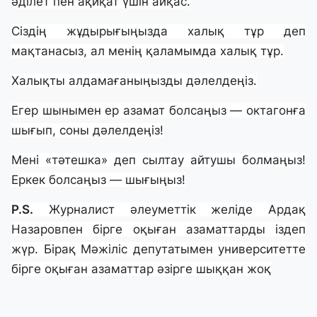
әділет пен ақиқат үшін айқас.
Сіздің жұдырығыңызда халық тұр деп
мақтанасыз, ал менің қаламымда халық тұр.
Халықты алдамағаныңызды дәлелдеңіз.
Егер шынымен ер азамат болсаңыз — октагонға
шығып, соны дәлелдеңіз!
Мені «тәтешка» деп сылтау айтушы болмаңыз!
Еркек болсаңыз — шығыңыз!
P.S.
Журналист әлеуметтік желіде Ардақ
Назаровпен бірге оқыған азаматтарды іздеп
жүр. Бірақ Мәжіліс депутатымен университетте
бірге оқыған азаматтар әзірге шыққан жоқ