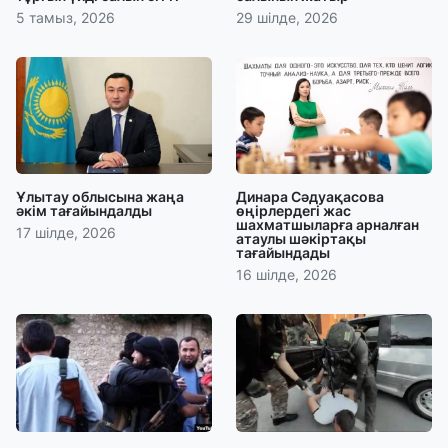
5 тамыз, 2026
29 шілде, 2026
Ұлытау облысына жаңа
Динара Сәдуақасова
әкім тағайындалды
өңірлердегі жас
шахматшыларға арналған
17 шілде, 2026
атаулы шәкіртақы
тағайындады
16 шілде, 2026