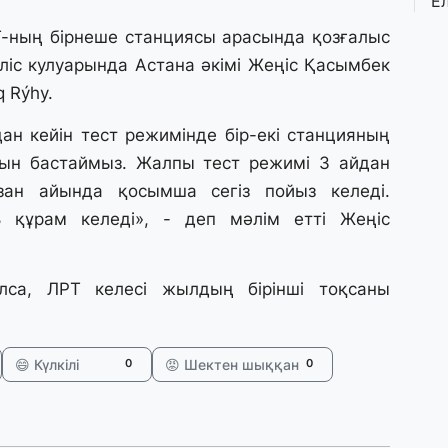
Е
қ
о
Т-ның бірнеше станциясы арасында қозғалыс
ліс кулуарында Астана әкімі Жеңіс Қасымбек
q Rýhy.
3 
Ө
адан кейін тест режимінде бір-екі станцияның
л
па
ын бастаймыз. Жалпы тест режимі 3 айдан
зан айында қосымша сегіз пойыз келеді.
3 
 құрам келеді», - деп мәлім етті Жеңіс
Қ
П
т
лса, ЛРТ келесі жылдың бірінші тоқсаны
1 
К
😄 Күлкілі
😡 Шектен шыққан
0
0
е
а