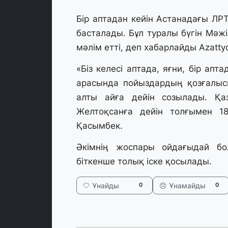
Бір аптадан кейін Астанадағы ЛР
басталады. Бұл туралы бүгін Мәжі
мәлім етті, деп хабарлайды Azatty
«Біз келесі аптада, яғни, бір апт
арасында пойыздардың қозғалыс
алты айға дейін созылады. Қа
Желтоқсанға дейін толғымен 18
Қасымбек.
Әкімнің жоспары ойдағыдай бо
біткенше толық іске қосылады.
🤍 Ұнайды
😞 Ұнамайды
0
0