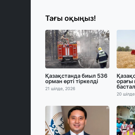
Тағы оқыңыз!
Қазақстанда биыл 536
Қазақс
орман өрті тіркелді
орағы
баста
21 шілде, 2026
20 шілде