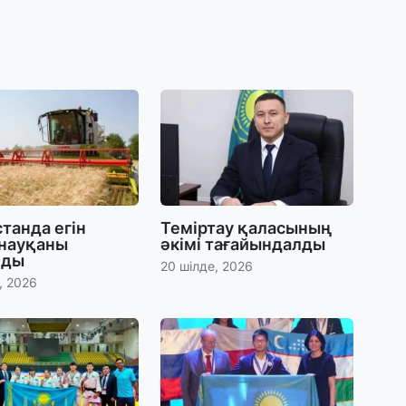
31
А
к
п
31
Қ
ұ
ж
танда егін
Теміртау қаласының
31
 науқаны
әкімі тағайындалды
«
лды
20 шілде, 2026
м
, 2026
қ
31
П
Ш