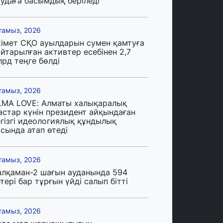
аудаға басымдық беріледі
тамыз, 2026
кімет СҚО ауылдарын сумен қамтуға
йтарылған активтер есебінен 2,7
лрд теңге бөлді
тамыз, 2026
LMA LOVE: Алматы халықаралық
астар күнін президент айқындаған
егізгі идеологиялық құндылық
сында атап өтеді
тамыз, 2026
алқаман-2 шағын ауданында 594
тері бар тұрғын үйді салып бітті
тамыз, 2026