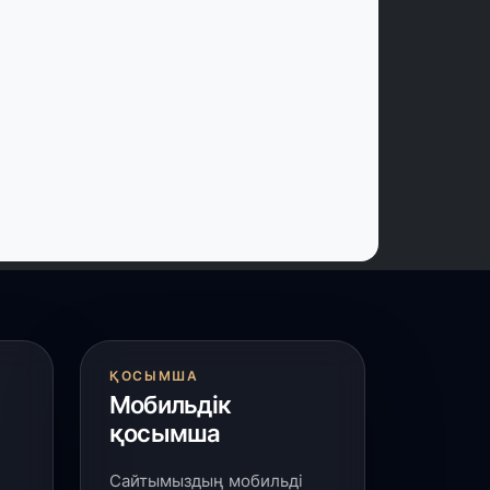
 шілде, 2026
үркістанда «Арыс-2» және Темір
уылының теміржол вокзалдары
йдалануға берілді
 шілде, 2026
ордайлық қыз-келіншектер ұлттық
ақыштағы креативті бұйымдар
ығаруда
 шілде, 2026
арыарқа ауданында «Заң түні»
леуметтік акциясы өтті
ҚОСЫМША
Мобильдік
 шілде, 2026
қосымша
ордай ауданында 400-ге жуық бала
лттық спортпен айналысып жүр»
Сайтымыздың мобильді