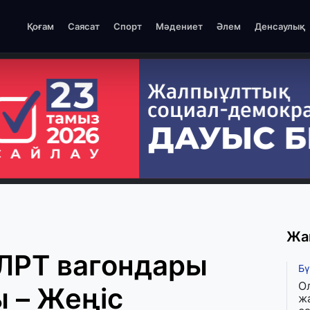
Қоғам
Саясат
Спорт
Мәдениет
Әлем
Денсаулық
Жа
 ЛРТ вагондары
Бү
О
 – Жеңіс
ж