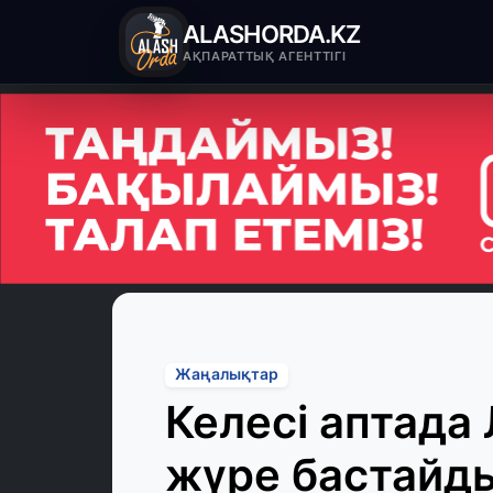
ALASHORDA.KZ
АҚПАРАТТЫҚ АГЕНТТІГІ
Жаңалықтар
Келесі аптада
жүре бастайды