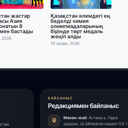
30
Т
стан жастар
Қазақстан әлемдегі ең
а
асы Азия
беделді химия
па
онатын 8
олимпиадаларының
мен бастады
бірінде төрт медаль
жеңіп алды
, 2026
30
19 шілде, 2026
Қ
н
ш
29
С
ә
БАЙЛАНЫС
Редакциямен байланыс
29
Қ
Мекен-жай:
Астана қ. Нұра
ұ
ауданы, Ш.Айтматов көшесі 53, І
стан