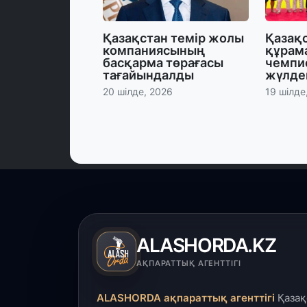
Қазақстан темір жолы
Қазақ
компаниясының
құрам
басқарма төрағасы
чемпи
тағайындалды
жүлде
20 шілде, 2026
19 шілде
ALASHORDA.KZ
АҚПАРАТТЫҚ АГЕНТТІГІ
ALASHORDA ақпараттық агенттігі
Қазақ