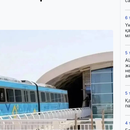
с
6 
Ү
қа
м
5 
A
ж
н
ая
5 
Қ
пә
4 