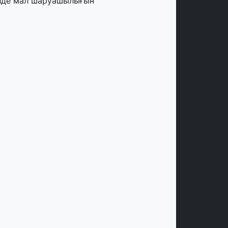
лде мал шаруашылығын
аржыландыру көлемі артады – Үкімет
тырысы
тамыз, 2026
ңірлерде жаңа вокзалдар, су құбыры,
огистикалық хаб және тұрғын үйлер
йдалануға берілді
тамыз, 2026
ызылордада 300 орындық аурухана,
резиденттік кітапхана және жаңа
еатр салынып жатыр
тамыз, 2026
инопоиск Қазақстан азаматтарының
ң танымал онлайн-кинотеатрына
йналды