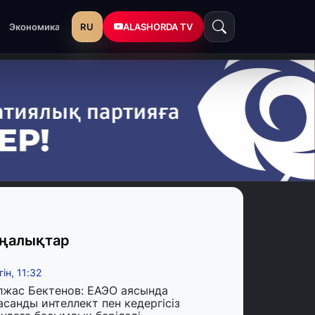
RU
ALASHORDA TV
Экономика
ңалықтар
гін, 11:32
лжас Бектенов: ЕАЭО аясында
асанды интеллект пен кедергісіз