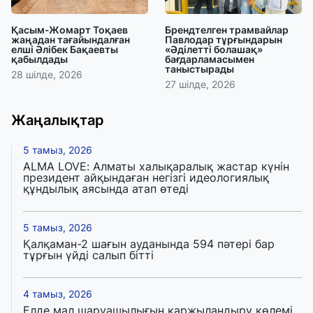
Қасым-Жомарт Тоқаев
Брендтелген трамвайлар
жаңадан тағайындалған
Павлодар тұрғындарын
елші Әлібек Бақаевты
«Әділетті болашақ»
қабылдады
бағдарламасымен
таныстырады
28 шілде, 2026
27 шілде, 2026
Жаңалықтар
5 тамыз, 2026
ALMA LOVE: Алматы халықаралық жастар күнін
президент айқындаған негізгі идеологиялық
құндылық аясында атап өтеді
5 тамыз, 2026
Қалқаман-2 шағын ауданында 594 пәтері бар
тұрғын үйді салып бітті
4 тамыз, 2026
Елде мал шаруашылығын қаржыландыру көлемі