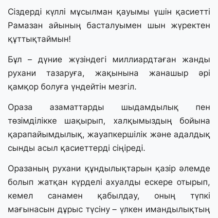
Сіздерді күллі мұсылман қауымы үшін қасиетті
Рамазан айының басталуымен шын жүректен
құттықтаймын!
Бұл – дүние жүзіндегі миллиардтаған жанды
рухани тазаруға, жақынына жанашыр әрі
қамқор болуға үндейтін мезгіл.
Ораза азаматтарды шыдамдылық пен
төзімділікке шақырып, халқымыздың бойына
қарапайымдылық, жауапкершілік және адалдық
сынды асыл қасиеттерді сіңіреді.
Оразаның рухани құндылықтарын қазір әлемде
болып жатқан күрделі ахуалды ескере отырып,
кемел санамен қабылдау, оның түпкі
мағынасын дұрыс түсіну – үлкен имандылықтың