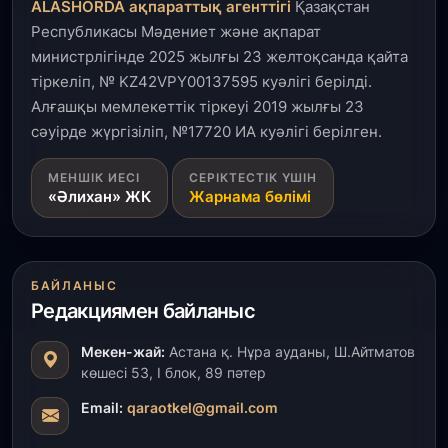
ALASHORDA ақпараттық агенттігі
Қазақстан
Республикасы Мәдениет және ақпарат
31 шілде, 2026
министрлігінде 2025 жылғы 23 желтоқсанда қайта
ҚР Президенті Орталық Азия елдеріне
тіркеліп, № KZ42VPY00137595 куәлігі берілді.
ұзақмерзімді ынтымақтастық жоспарын әзірлеуді
ұсынды
Алғашқы мемлекеттік тіркеуі 2019 жылғы 23
сәуірде жүргізіліп, №17720 ИА куәлігі берілген.
31 шілде, 2026
МЕНШІК ИЕСІ
СЕРІКТЕСТІК ҮШІН
«Ауыл аманаты»: Түркістанда 30,2 млрд теңгеге
«Әлихан» ЖК
Жарнама бөлімі
4 223 жоба қаржыландырылды
31 шілде, 2026
Президент тапсырмасы орындалды: Шардара
БАЙЛАНЫС
толық ауыз сумен қамтылды
Редакциямен байланыс
30 шілде, 2026
Мекен-жай:
Астана қ. Нұра ауданы, Ш.Айтматов
Түркістанда «Арыс-2» және Темір ауылының
көшесі 53, І блок, 89 пәтер
теміржол вокзалдары пайдалануға берілді
Email:
qaraotkel@gmail.com
30 шілде, 2026