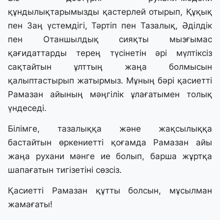
құндылықтарымызды қастерлей отырып, Құқық
пен Заң үстемдігі, Тәртіп пен Тазалық, Әділдік
пен Отаншылдық сияқты мызғымас
қағидаттарды терең түсінетін әрі мүлтіксіз
сақтайтын ұлттың жаңа болмысын
қалыптастырып жатырмыз. Мұның бәрі қасиетті
Рамазан айының мәңгілік ұлағатымен толық
үндеседі.
Білімге, тазалыққа және жақсылыққа
бастайтын өркениетті қоғамда Рамазан айы
жаңа рухани мәнге ие болып, барша жұртқа
шапағатын тигізетіні сөзсіз.
Қасиетті Рамазан құтты болсын, мұсылман
жамағаты!