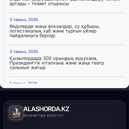
артады – Үкімет отырысы
3 тамыз, 2026
Өңірлерде жаңа вокзалдар, су құбыры,
логистикалық хаб және тұрғын үйлер
пайдалануға берілді
3 тамыз, 2026
Қызылордада 300 орындық аурухана,
Президенттік кітапхана және жаңа театр
салынып жатыр
1 тамыз, 2026
Кинопоиск Қазақстан азаматтарының ең
танымал онлайн-кинотеатрына айналды
ALASHORDA.KZ
31 шілде, 2026
АҚПАРАТТЫҚ АГЕНТТІГІ
Ақмола облысындағы кездесуде кәсіпкерлер мен
ұстаздар «Әділет» партиясына өз ұсыныстарын
айтты