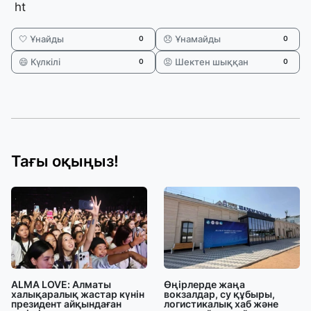
ht
🤍 Ұнайды
😞 Ұнамайды
0
0
😄 Күлкілі
😡 Шектен шыққан
0
0
Тағы оқыңыз!
ALMA LOVE: Алматы
Өңірлерде жаңа
халықаралық жастар күнін
вокзалдар, су құбыры,
президент айқындаған
логистикалық хаб және