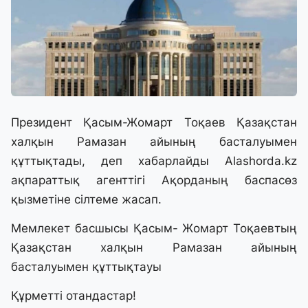
Президент Қасым-Жомарт Тоқаев Қазақстан
халқын Рамазан айының басталуымен
құттықтады, деп хабарлайды
Alashorda.kz
ақпараттық агенттігі Ақорданың баспасөз
қызметіне сілтеме жасап.
Мемлекет басшысы Қасым- Жомарт Тоқаевтың
Қазақстан халқын Рамазан айының
басталуымен құттықтауы
Құрметті отандастар!