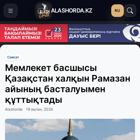
ALASHORDA.KZ
RU
Саясат
Мемлекет басшысы
Қазақстан халқын Рамазан
айының басталуымен
құттықтады
Alashorda
19 ақпан, 2026