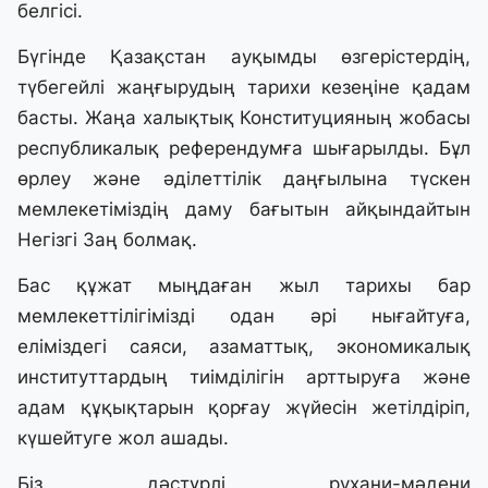
белгісі.
Бүгінде Қазақстан ауқымды өзгерістердің,
түбегейлі жаңғырудың тарихи кезеңіне қадам
басты. Жаңа халықтық Конституцияның жобасы
республикалық референдумға шығарылды. Бұл
өрлеу және әділеттілік даңғылына түскен
мемлекетіміздің даму бағытын айқындайтын
Негізгі Заң болмақ.
Бас құжат мыңдаған жыл тарихы бар
мемлекеттілігімізді одан әрі нығайтуға,
еліміздегі саяси, азаматтық, экономикалық
институттардың тиімділігін арттыруға және
адам құқықтарын қорғау жүйесін жетілдіріп,
күшейтуге жол ашады.
Біз дәстүрлі рухани-мәдени