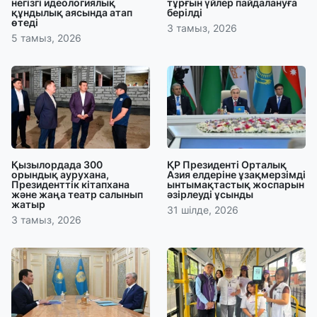
негізгі идеологиялық
тұрғын үйлер пайдалануға
құндылық аясында атап
берілді
өтеді
3 тамыз, 2026
5 тамыз, 2026
Қызылордада 300
ҚР Президенті Орталық
орындық аурухана,
Азия елдеріне ұзақмерзімді
Президенттік кітапхана
ынтымақтастық жоспарын
және жаңа театр салынып
әзірлеуді ұсынды
жатыр
31 шілде, 2026
3 тамыз, 2026