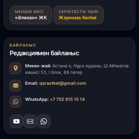
3 тамыз, 2026
МЕНШІК ИЕСІ
СЕРІКТЕСТІК ҮШІН
Қызылордада 300 орындық аурухана,
«Әлихан» ЖК
Жарнама бөлімі
Президенттік кітапхана және жаңа театр
салынып жатыр
1 тамыз, 2026
БАЙЛАНЫС
Кинопоиск Қазақстан азаматтарының ең
танымал онлайн-кинотеатрына айналды
Редакциямен байланыс
Мекен-жай:
Астана қ. Нұра ауданы, Ш.Айтматов
31 шілде, 2026
көшесі 53, І блок, 89 пәтер
Ақмола облысындағы кездесуде кәсіпкерлер мен
ұстаздар «Әділет» партиясына өз ұсыныстарын
Email:
qaraotkel@gmail.com
айтты
WhatsApp:
+7 702 915 15 14
31 шілде, 2026
ҚР Президенті Орталық Азия елдеріне
ұзақмерзімді ынтымақтастық жоспарын әзірлеуді
ұсынды
31 шілде, 2026