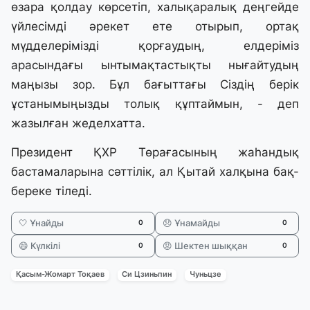
өзара қолдау көрсетіп, халықаралық деңгейде
үйлесімді әрекет ете отырып, ортақ
мүдделерімізді қорғаудың, елдеріміз
арасындағы ынтымақтастықты нығайтудың
маңызы зор. Бұл бағыттағы Сіздің берік
ұстанымыңызды толық құптаймын, - деп
жазылған жеделхатта.
Президент ҚХР Төрағасының жаһандық
бастамаларына сәттілік, ал Қытай халқына бақ-
береке тіледі.
🤍 Ұнайды
😞 Ұнамайды
0
0
😄 Күлкілі
😡 Шектен шыққан
0
0
Қасым-Жомарт Тоқаев
Си Цзиньпин
Чуньцзе