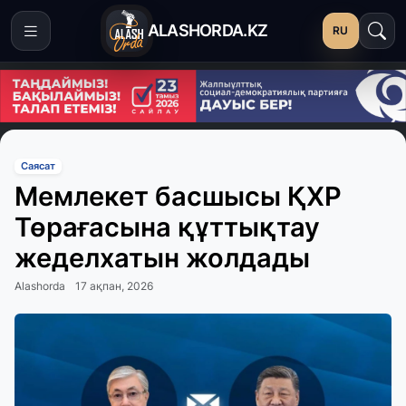
ALASHORDA.KZ
RU
Саясат
Мемлекет басшысы ҚХР
Төрағасына құттықтау
жеделхатын жолдады
Alashorda
17 ақпан, 2026