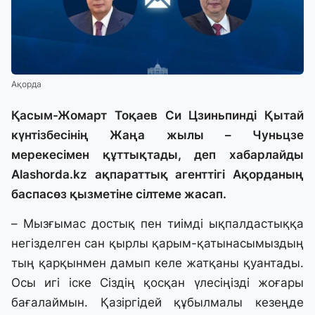
Ақорда
Қасым-Жомарт Тоқаев Си Цзиньпинді Қытай
күнтізбесінің Жаңа жылы – Чуньцзе
мерекесімен құттықтады, деп хабарлайды
Alashorda.kz
ақпараттық агенттігі Ақорданың
баспасөз қызметіне сілтеме жасап.
– Мызғымас достық пен тиімді ықпалдастыққа
негізделген сан қырлы қарым-қатынасымыздың
тың қарқынмен дамып келе жатқаны қуантады.
Осы игі іске Сіздің қосқан үлесіңізді жоғары
бағалаймын. Қазіргідей құбылмалы кезеңде