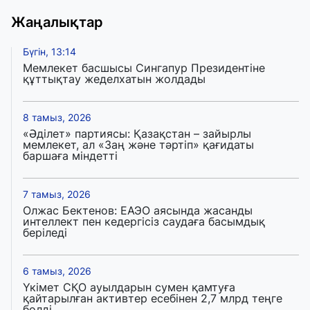
Жаңалықтар
Бүгін, 13:14
Мемлекет басшысы Сингапур Президентіне
құттықтау жеделхатын жолдады
8 тамыз, 2026
«Әділет» партиясы: Қазақстан – зайырлы
мемлекет, ал «Заң және тәртіп» қағидаты
баршаға міндетті
7 тамыз, 2026
Олжас Бектенов: ЕАЭО аясында жасанды
интеллект пен кедергісіз саудаға басымдық
беріледі
6 тамыз, 2026
Үкімет СҚО ауылдарын сумен қамтуға
қайтарылған активтер есебінен 2,7 млрд теңге
бөлді