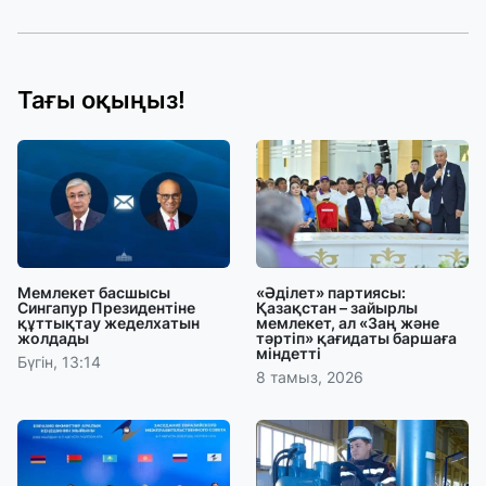
Тағы оқыңыз!
Мемлекет басшысы
«Әділет» партиясы:
Сингапур Президентіне
Қазақстан – зайырлы
құттықтау жеделхатын
мемлекет, ал «Заң және
жолдады
тәртіп» қағидаты баршаға
міндетті
Бүгін, 13:14
8 тамыз, 2026