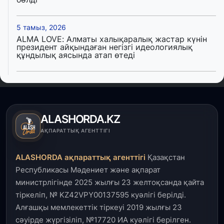
5 тамыз, 2026
ALMA LOVE: Алматы халықаралық жастар күнін
президент айқындаған негізгі идеологиялық
құндылық аясында атап өтеді
5 тамыз, 2026
Қалқаман-2 шағын ауданында 594 пәтері бар
тұрғын үйді салып бітті
ALASHORDA.KZ
4 тамыз, 2026
АҚПАРАТТЫҚ АГЕНТТІГІ
Елде мал шаруашылығын қаржыландыру көлемі
артады – Үкімет отырысы
ALASHORDA ақпараттық агенттігі
Қазақстан
Республикасы Мәдениет және ақпарат
3 тамыз, 2026
министрлігінде 2025 жылғы 23 желтоқсанда қайта
Өңірлерде жаңа вокзалдар, су құбыры,
тіркеліп, № KZ42VPY00137595 куәлігі берілді.
логистикалық хаб және тұрғын үйлер
пайдалануға берілді
Алғашқы мемлекеттік тіркеуі 2019 жылғы 23
сәуірде жүргізіліп, №17720 ИА куәлігі берілген.