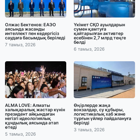
Олжас Бектенов: ЕАЭО
Үкімет СҚО ауылдарын
аясында жасанды
сумен қамтуға
интеллект пен кедергісіз
қайтарылған активтер
саудаға басымдық беріледі
есебінен 2,7 млрд теңге
бөлді
7 тамыз, 2026
6 тамыз, 2026
ALMA LOVE: Алматы
Өңірлерде жаңа
халықаралық жастар күнін
вокзалдар, су құбыры,
президент айқындаған
логистикалық хаб және
негізгі идеологиялық
тұрғын үйлер пайдалануға
құндылық аясында атап
берілді
өтеді
3 тамыз, 2026
5 тамыз, 2026