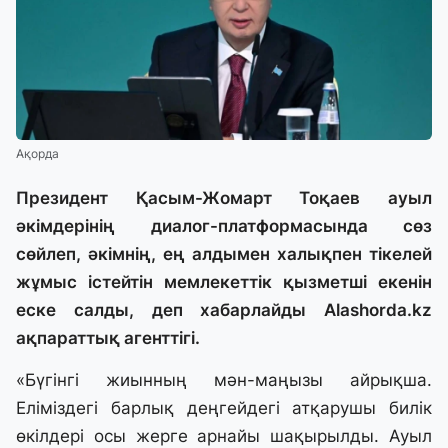
Ақорда
Президент Қасым-Жомарт Тоқаев ауыл
әкімдерінің диалог-платформасында сөз
сөйлеп, әкімнің, ең алдымен халықпен тікелей
жұмыс істейтін мемлекеттік қызметші екенін
еске салды, деп хабарлайды
Alashorda.kz
ақпараттық агенттігі.
«Бүгінгі жиынның мән-маңызы айрықша.
Еліміздегі барлық деңгейдегі атқарушы билік
өкілдері осы жерге арнайы шақырылды. Ауыл