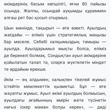
әкімдерінің басым көпшілігі, яғни 80 пайызы
осында. Жалпы, осындай ауқымды құраммен
алғаш рет бас қосып отырмыз.
Шын мәнінде, тақырып — өте өзекті. Ауылдың
жағдайы — еліміз үшін стратегиялық маңызы
бар мәселе. Себебі халқымыздың тамыры —
ауылда. Ауылдарымыз мықты болса, еліміз
де берекелі болмақ. Сондықтан ауыл әкімдеріне
қойылатын талап та, оларға жүктелетін міндет
те әрдайым ерекше.
Әкім — ең алдымен, халықпен тікелей жұмыс
істейтін мемлекеттік қызметші. Бұл — өте
жауапты жұмыс. Ауыл әкімі ауылдың болмысын,
ауылдағы ағайынның өмірін жете түсінетін
нағыз іскер маман болуы керек», — деді