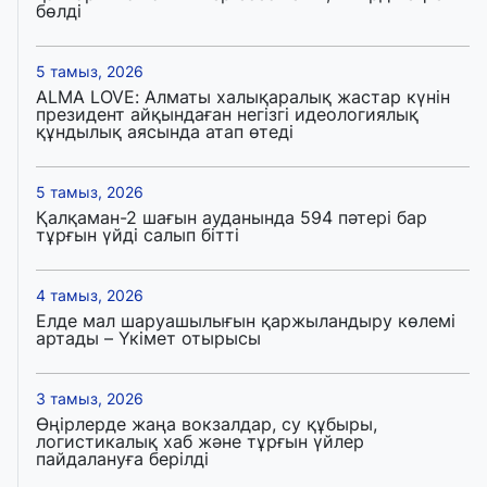
бөлді
5 тамыз, 2026
ALMA LOVE: Алматы халықаралық жастар күнін
президент айқындаған негізгі идеологиялық
құндылық аясында атап өтеді
5 тамыз, 2026
Қалқаман-2 шағын ауданында 594 пәтері бар
тұрғын үйді салып бітті
4 тамыз, 2026
Елде мал шаруашылығын қаржыландыру көлемі
артады – Үкімет отырысы
3 тамыз, 2026
Өңірлерде жаңа вокзалдар, су құбыры,
логистикалық хаб және тұрғын үйлер
пайдалануға берілді