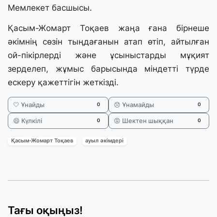
Мемлекет басшысы.
Қасым-Жомарт Тоқаев жаңа ғана бірнеше
әкімнің сөзін тыңдағанын атап өтіп, айтылған
ой-пікірлерді және ұсыныстарды мұқият
зерделеп, жұмыс барысында міндетті түрде
ескеру қажеттігін жеткізді.
🤍 Ұнайды
😞 Ұнамайды
0
0
😄 Күлкілі
😡 Шектен шыққан
0
0
Қасым-Жомарт Тоқаев
ауыл әкімдері
Тағы оқыңыз!