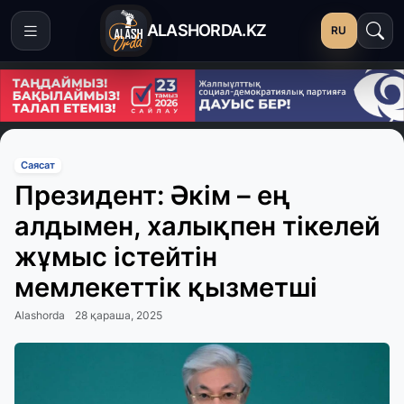
ALASHORDA.KZ
RU
Саясат
Президент: Әкім – ең
алдымен, халықпен тікелей
жұмыс істейтін
мемлекеттік қызметші
Alashorda
28 қараша, 2025