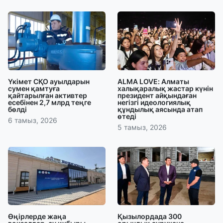
Үкімет СҚО ауылдарын
ALMA LOVE: Алматы
сумен қамтуға
халықаралық жастар күнін
қайтарылған активтер
президент айқындаған
есебінен 2,7 млрд теңге
негізгі идеологиялық
бөлді
құндылық аясында атап
өтеді
6 тамыз, 2026
5 тамыз, 2026
Өңірлерде жаңа
Қызылордада 300