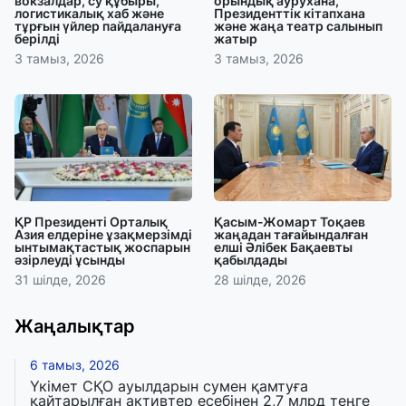
вокзалдар, су құбыры,
орындық аурухана,
логистикалық хаб және
Президенттік кітапхана
тұрғын үйлер пайдалануға
және жаңа театр салынып
берілді
жатыр
3 тамыз, 2026
3 тамыз, 2026
ҚР Президенті Орталық
Қасым-Жомарт Тоқаев
Азия елдеріне ұзақмерзімді
жаңадан тағайындалған
ынтымақтастық жоспарын
елші Әлібек Бақаевты
әзірлеуді ұсынды
қабылдады
31 шілде, 2026
28 шілде, 2026
Жаңалықтар
6 тамыз, 2026
Үкімет СҚО ауылдарын сумен қамтуға
қайтарылған активтер есебінен 2,7 млрд теңге