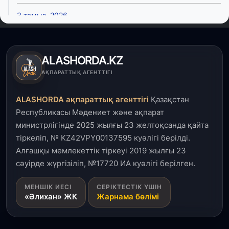
3 тамыз, 2026
Қызылордада 300 орындық аурухана,
Президенттік кітапхана және жаңа театр
салынып жатыр
ALASHORDA.KZ
1 тамыз, 2026
АҚПАРАТТЫҚ АГЕНТТІГІ
Кинопоиск Қазақстан азаматтарының ең
танымал онлайн-кинотеатрына айналды
ALASHORDA ақпараттық агенттігі
Қазақстан
Республикасы Мәдениет және ақпарат
31 шілде, 2026
министрлігінде 2025 жылғы 23 желтоқсанда қайта
Ақмола облысындағы кездесуде кәсіпкерлер мен
тіркеліп, № KZ42VPY00137595 куәлігі берілді.
ұстаздар «Әділет» партиясына өз ұсыныстарын
айтты
Алғашқы мемлекеттік тіркеуі 2019 жылғы 23
сәуірде жүргізіліп, №17720 ИА куәлігі берілген.
31 шілде, 2026
МЕНШІК ИЕСІ
СЕРІКТЕСТІК ҮШІН
ҚР Президенті Орталық Азия елдеріне
«Әлихан» ЖК
Жарнама бөлімі
ұзақмерзімді ынтымақтастық жоспарын әзірлеуді
ұсынды