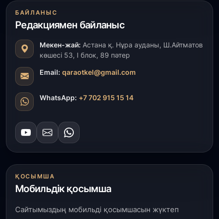
31 шілде, 2026
БАЙЛАНЫС
«Ауыл аманаты»: Түркістанда 30,2 млрд теңгеге
4 223 жоба қаржыландырылды
Редакциямен байланыс
Мекен-жай:
Астана қ. Нұра ауданы, Ш.Айтматов
31 шілде, 2026
көшесі 53, І блок, 89 пәтер
Президент тапсырмасы орындалды: Шардара
толық ауыз сумен қамтылды
Email:
qaraotkel@gmail.com
30 шілде, 2026
WhatsApp:
+7 702 915 15 14
Түркістанда «Арыс-2» және Темір ауылының
теміржол вокзалдары пайдалануға берілді
30 шілде, 2026
Қордайлық қыз-келіншектер ұлттық нақыштағы
креативті бұйымдар шығаруда
ҚОСЫМША
Мобильдік қосымша
29 шілде, 2026
Сарыарқа ауданында «Заң түні» әлеуметтік
акциясы өтті
Сайтымыздың мобильді қосымшасын жүктеп