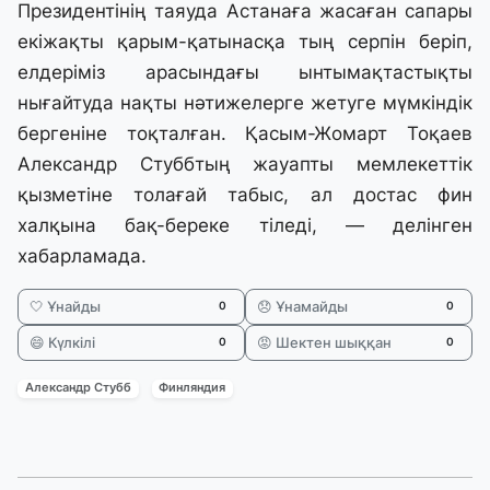
Президентінің таяуда Астанаға жасаған сапары
екіжақты қарым-қатынасқа тың серпін беріп,
елдеріміз арасындағы ынтымақтастықты
нығайтуда нақты нәтижелерге жетуге мүмкіндік
бергеніне тоқталған. Қасым-Жомарт Тоқаев
Александр Стуббтың жауапты мемлекеттік
қызметіне толағай табыс, ал достас фин
халқына бақ-береке тіледі, — делінген
хабарламада.
🤍 Ұнайды
😞 Ұнамайды
0
0
😄 Күлкілі
😡 Шектен шыққан
0
0
Александр Стубб
Финляндия