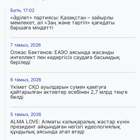
Бүгін, 17:02
«Әділет» партиясы: Қазақстан – зайырлы
мемлекет, ал «Заң және тәртіп» қағидаты
баршаға міндетті
7 тамыз, 2026
Олжас Бектенов: ЕАЭО аясында жасанды
интеллект пен кедергісіз саудаға басымдық
беріледі
6 тамыз, 2026
Үкімет СҚО ауылдарын сумен қамтуға
қайтарылған активтер есебінен 2,7 млрд теңге
бөлді
5 тамыз, 2026
ALMA LOVE: Алматы халықаралық жастар күнін
президент айқындаған негізгі идеологиялық
құндылық аясында атап өтеді