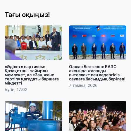
Тағы оқыңыз!
«Әділет» партиясы:
Олжас Бектенов: ЕАЭО
Қазақстан – зайырлы
аясында жасанды
мемлекет, ал «Заң және
интеллект пен кедергісіз
тәртіп» қағидаты баршаға
саудаға басымдық беріледі
міндетті
7 тамыз, 2026
Бүгін, 17:02