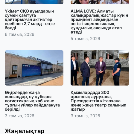
Үкімет СҚО ауылдарын
ALMA LOVE: Алматы
сумен қамтуға
халықаралық жастар күнін
қайтарылған активтер
президент айқындаған
есебінен 2,7 млрд теңге
негізгі идеологиялық
бөлді
құндылық аясында атап
өтеді
6 тамыз, 2026
5 тамыз, 2026
Өңірлерде жаңа
Қызылордада 300
вокзалдар, су құбыры,
орындық аурухана,
логистикалық хаб және
Президенттік кітапхана
тұрғын үйлер пайдалануға
және жаңа театр салынып
берілді
жатыр
3 тамыз, 2026
3 тамыз, 2026
Жаңалықтар