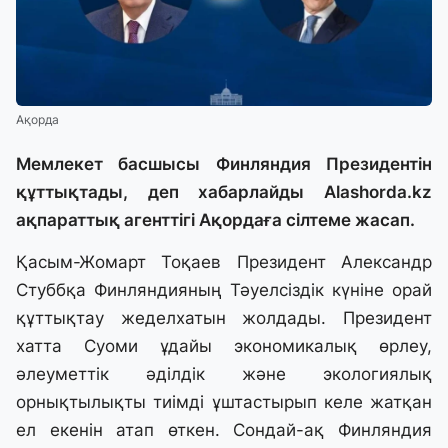
Ақорда
Мемлекет басшысы Финляндия Президентін
құттықтады, деп хабарлайды
Alashorda.kz
ақпараттық агенттігі Ақордаға сілтеме жасап.
Қасым-Жомарт Тоқаев Президент Александр
Стуббқа Финляндияның Тәуелсіздік күніне орай
құттықтау жеделхатын жолдады. Президент
хатта Суоми ұдайы экономикалық өрлеу,
әлеуметтік әділдік және экологиялық
орнықтылықты тиімді ұштастырып келе жатқан
ел екенін атап өткен. Сондай-ақ Финляндия