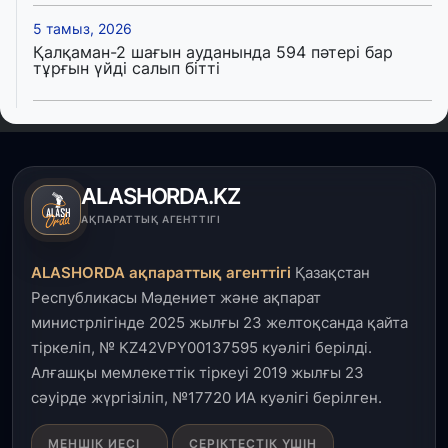
5 тамыз, 2026
Қалқаман-2 шағын ауданында 594 пәтері бар
тұрғын үйді салып бітті
4 тамыз, 2026
Елде мал шаруашылығын қаржыландыру көлемі
артады – Үкімет отырысы
ALASHORDA.KZ
3 тамыз, 2026
АҚПАРАТТЫҚ АГЕНТТІГІ
Өңірлерде жаңа вокзалдар, су құбыры,
логистикалық хаб және тұрғын үйлер
ALASHORDA ақпараттық агенттігі
Қазақстан
пайдалануға берілді
Республикасы Мәдениет және ақпарат
министрлігінде 2025 жылғы 23 желтоқсанда қайта
3 тамыз, 2026
тіркеліп, № KZ42VPY00137595 куәлігі берілді.
Қызылордада 300 орындық аурухана,
Президенттік кітапхана және жаңа театр
Алғашқы мемлекеттік тіркеуі 2019 жылғы 23
салынып жатыр
сәуірде жүргізіліп, №17720 ИА куәлігі берілген.
1 тамыз, 2026
МЕНШІК ИЕСІ
СЕРІКТЕСТІК ҮШІН