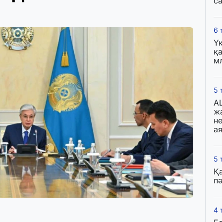
с
6 
Ү
қа
м
5 
A
ж
н
ая
5 
Қ
пә
4 