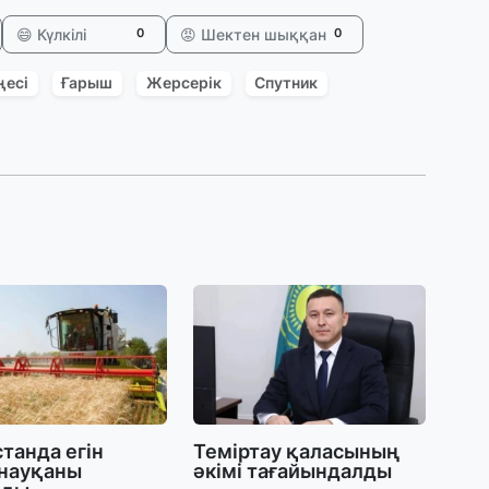
30
😄 Күлкілі
😡 Шектен шыққан
0
0
Т
а
ңесі
Ғарыш
Жерсерік
Спутник
па
30
Қ
н
ш
29
С
ә
29
Қ
танда егін
Теміртау қаласының
ұ
 науқаны
әкімі тағайындалды