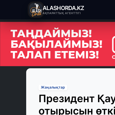
ALASHORDA.KZ
АҚПАРАТТЫҚ АГЕНТТІГІ
Жаңалықтар
Президент Қауі
отырысын өткі