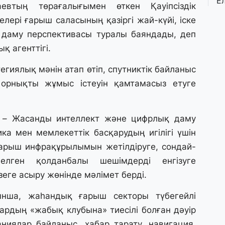
Е
евтың төрағалығымен өткен Қауіпсіздік
қ
о
лері ғарыш саласының қазіргі жай-күйі, іске
даму перспективасы туралы баяндады, деп
қ агенттігі.
3 
Ө
иялық мәнін атап өтіп, спутниктік байланыс
л
па
рнықты жұмыс істеуін қамтамасыз етуге
3 
 – Жасанды интеллект және цифрлық даму
Қ
П
а мен мемлекеттік басқарудың игілігі үшін
т
ғарыш инфрақұрылымын жетілдіруге, сондай-
елген қолданбалы шешімдерді енгізуге
1 
зеге асыру жөнінде мәлімет берді.
К
е
нша, жаһандық ғарыш секторы түбегейлі
а
алардың «жабық клубына» тиесілі болған дәуір
ниялар байланыс, хабар тарату, навигация,