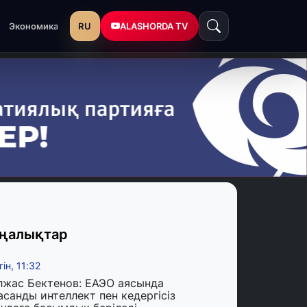
RU
ALASHORDA TV
Экономика
ңалықтар
гін, 11:32
лжас Бектенов: ЕАЭО аясында
асанды интеллект пен кедергісіз