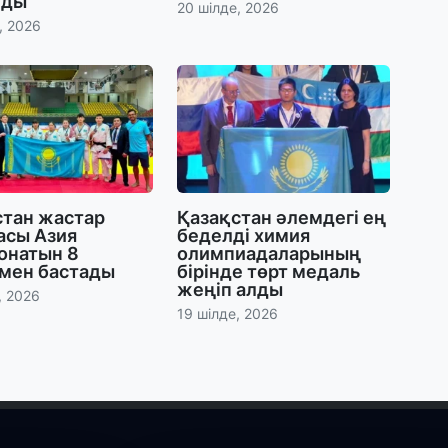
лды
20 шілде, 2026
, 2026
29
Т
н
28
Қ
т
қ
стан жастар
Қазақстан әлемдегі ең
асы Азия
беделді химия
онатын 8
олимпиадаларының
28
мен бастады
бірінде төрт медаль
Т
жеңіп алды
, 2026
бе
19 шілде, 2026
з
27
А
«
м