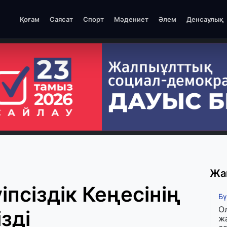
Қоғам
Саясат
Спорт
Мәдениет
Әлем
Денсаулық
Жа
псіздік Кеңесінің
Бү
О
зді
ж