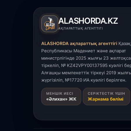
ALASHORDA.KZ
АҚПАРАТТЫҚ АГЕНТТІГІ
ALASHORDA ақпараттық агенттігі
Қазақ
Республикасы Мәдениет және ақпарат
министрлігінде 2025 жылғы 23 желтоқса
тіркеліп, № KZ42VPY00137595 куәлігі бер
Алғашқы мемлекеттік тіркеуі 2019 жылғы
жүргізіліп, №17720 ИА куәлігі берілген.
МЕНШІК ИЕСІ
СЕРІКТЕСТІК ҮШІН
«Әлихан» ЖК
Жарнама бөлімі