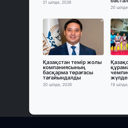
баста
21 шілде, 2026
20 шілде
Қазақстан темір жолы
Қазақ
компаниясының
құрам
басқарма төрағасы
чемпи
тағайындалды
жүлде
20 шілде, 2026
19 шілде