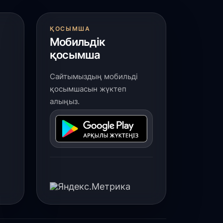
 шілде, 2026
ҚОСЫМША
Қордай ауданында талантты
Мобильдік
портшылар көп»
қосымша
 шілде, 2026
Сайтымыздың мобильді
рендтелген трамвайлар Павлодар
қосымшасын жүктеп
ұрғындарын «Әділетті болашақ»
алыңыз.
ағдарламасымен таныстырады
 шілде, 2026
лімізде 15,9 млн тонна жемшөп
айындалды - АШМ
 шілде, 2026
үркістан облысы 2026 жылдың І
артыжылдығын 126,3 пайыздық
сіммен қорытындылап, республикада