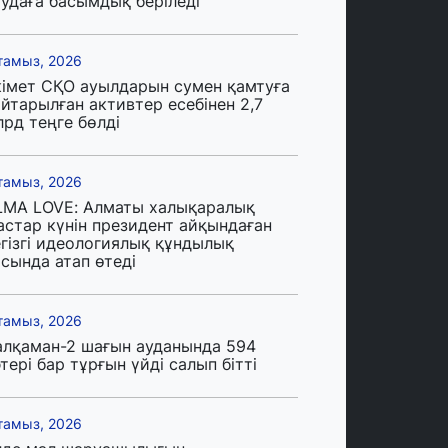
аудаға басымдық беріледі
тамыз, 2026
кімет СҚО ауылдарын сумен қамтуға
йтарылған активтер есебінен 2,7
лрд теңге бөлді
тамыз, 2026
LMA LOVE: Алматы халықаралық
астар күнін президент айқындаған
егізгі идеологиялық құндылық
сында атап өтеді
тамыз, 2026
алқаман-2 шағын ауданында 594
тері бар тұрғын үйді салып бітті
тамыз, 2026