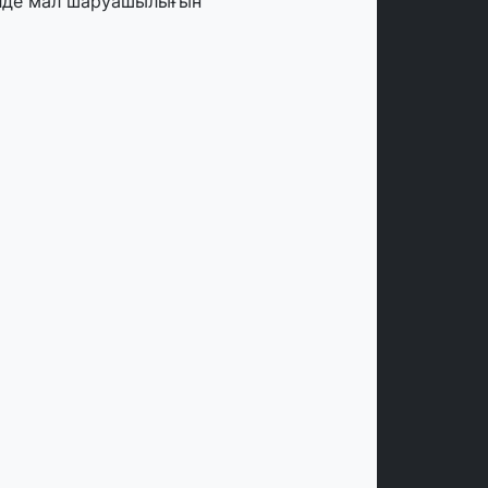
лде мал шаруашылығын
аржыландыру көлемі артады – Үкімет
тырысы
тамыз, 2026
ңірлерде жаңа вокзалдар, су құбыры,
огистикалық хаб және тұрғын үйлер
йдалануға берілді
тамыз, 2026
ызылордада 300 орындық аурухана,
резиденттік кітапхана және жаңа
еатр салынып жатыр
тамыз, 2026
инопоиск Қазақстан азаматтарының
ң танымал онлайн-кинотеатрына
йналды