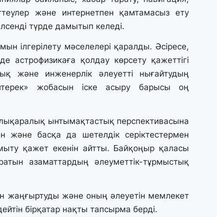
31
ттеулер және интернетпен қамтамасыз ету
А
лсенді түрде дамытып келеді.
к
п
ын ілгерілету мәселелері қаралды. Әсіресе,
де астрофизикаға қолдау көрсету қажеттігі
31
ялық және инженерлік әлеуетті нығайтудың
Қ
ұ
йтерек» жобасын іске асыру барысы оң
ж
алықаралық ынтымақтастық перспективасына
31
н және басқа да шетелдік серіктестермен
«
м
мыту қажет екенін айтты. Байқоңыр қаласы
қ
атын азаматтардың әлеуметтік-тұрмыстық
31
П
ын жаңғыртуды және оның әлеуетін мемлекет
Ш
ейтін бірқатар нақты тапсырма берді.