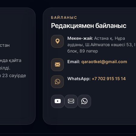
27
БАЙЛАНЫС
«
Редакциямен байланыс
с
Мекен-жай:
Астана қ. Нұра
ауданы, Ш.Айтматов көшесі 53, І
стан
27
блок, 89 пәтер
Б
т
нда қайта
Email:
qaraotkel@gmail.com
б
ілді.
 23 сәуірде
WhatsApp:
+7 702 915 15 14
27
Е
д
27
Т
ж
ө