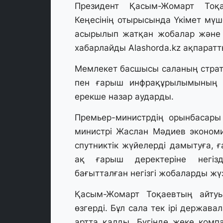
Президент Қасым-Жомарт Тоқа
Кеңесінің отырысында Үкімет мүше
асырылып жатқан жобалар және 
хабарлайды
Alashorda.kz
ақпаратты
Мемлекет басшысы саланың стратег
пен ғарыш инфрақұрылымының о
ерекше назар аударды.
Премьер-министрдің орынбасары
министрі Жаслан Мәдиев экономик
спутниктік жүйелерді дамытуға, 
ақ ғарыш деректеріне негізд
бағытталған негізгі жобаларды жү
Қасым-Жомарт Тоқаевтың айтуы
өзгерді. Бұл сала тек ірі держав
артта қалды. Бүгінде жеке компа