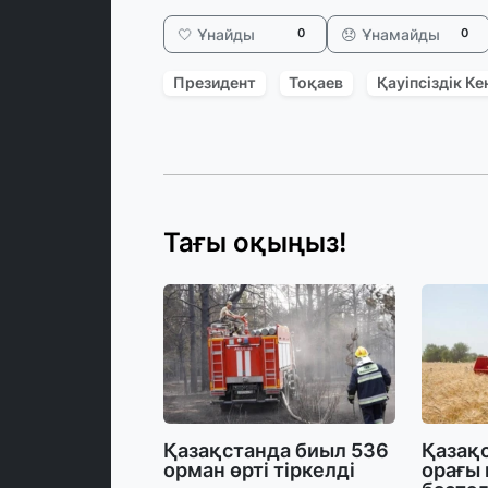
🤍 Ұнайды
😞 Ұнамайды
0
0
Президент
Тоқаев
Қауіпсіздік Ке
Тағы оқыңыз!
Қазақстанда биыл 536
Қазақс
орман өрті тіркелді
орағы