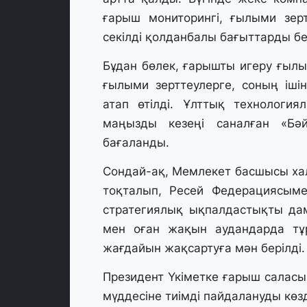
ғарыш мониторингі, ғылыми зер
секілді қолданбалы бағыттарды бе
Бұдан бөлек, ғарышты игеру ғылым
ғылыми зерттеулерге, соның ішін
атап өтілді. Ұлттық технологи
маңызды кезеңі саналған «Бә
бағаланды.
Сондай-ақ, Мемлекет басшысы х
тоқталып, Ресей Федерациясыме
стратегиялық ықпалдастықты да
мен оған жақын аудандарда тұр
жағдайын жақсартуға мән берілді.
Президент Үкіметке ғарыш салас
мүддесіне тиімді пайдалануды көзд