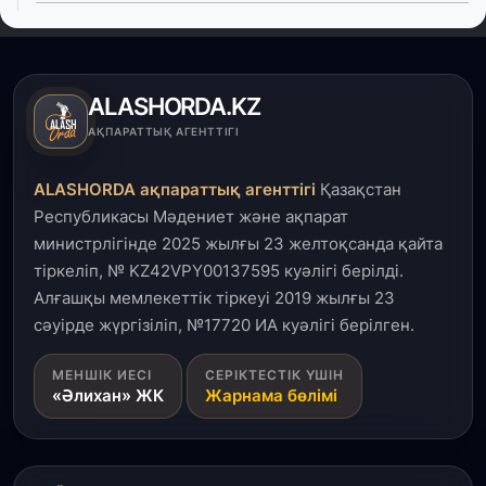
4 тамыз, 2026
Елде мал шаруашылығын қаржыландыру көлемі
артады – Үкімет отырысы
ALASHORDA.KZ
3 тамыз, 2026
АҚПАРАТТЫҚ АГЕНТТІГІ
Өңірлерде жаңа вокзалдар, су құбыры,
логистикалық хаб және тұрғын үйлер
ALASHORDA ақпараттық агенттігі
Қазақстан
пайдалануға берілді
Республикасы Мәдениет және ақпарат
министрлігінде 2025 жылғы 23 желтоқсанда қайта
3 тамыз, 2026
тіркеліп, № KZ42VPY00137595 куәлігі берілді.
Қызылордада 300 орындық аурухана,
Президенттік кітапхана және жаңа театр
Алғашқы мемлекеттік тіркеуі 2019 жылғы 23
салынып жатыр
сәуірде жүргізіліп, №17720 ИА куәлігі берілген.
1 тамыз, 2026
МЕНШІК ИЕСІ
СЕРІКТЕСТІК ҮШІН
«Әлихан» ЖК
Жарнама бөлімі
Кинопоиск Қазақстан азаматтарының ең
танымал онлайн-кинотеатрына айналды
31 шілде, 2026