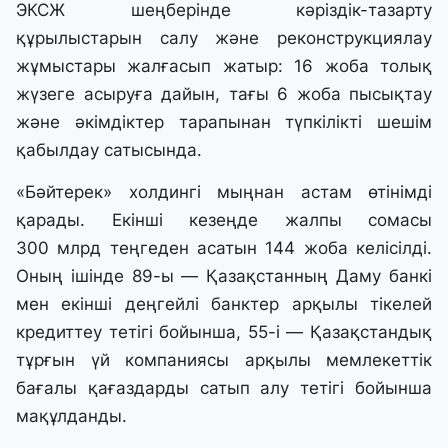
ЭКСЖ шеңберінде кәріздік-тазарту
құрылыстарын салу және реконструкциялау
жұмыстары жалғасып жатыр: 16 жоба толық
жүзеге асыруға дайын, тағы 6 жоба пысықтау
және әкімдіктер тарапынан түпкілікті шешім
қабылдау сатысында.
«Бәйтерек» холдингі мыңнан астам өтінімді
қарады. Екінші кезеңде жалпы сомасы
300 млрд теңгеден асатын 144 жоба келісілді.
Оның ішінде 89-ы — Қазақстанның Даму банкі
мен екінші деңгейлі банктер арқылы тікелей
кредиттеу тетігі бойынша, 55-і — Қазақстандық
тұрғын үй компаниясы арқылы мемлекеттік
бағалы қағаздарды сатып алу тетігі бойынша
мақұлданды.