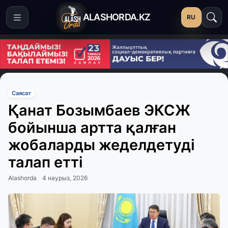
ALASHORDA.KZ
RU
Саясат
Қанат Бозымбаев ЭКСЖ
бойынша артта қалған
жобаларды жеделдетуді
талап етті
Alashorda
4 наурыз, 2026