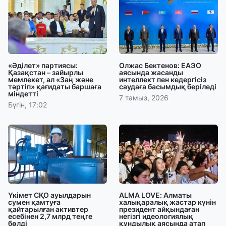
«Әділет» партиясы:
Олжас Бектенов: ЕАЭО
Қазақстан – зайырлы
аясында жасанды
мемлекет, ал «Заң және
интеллект пен кедергісіз
тәртіп» қағидаты баршаға
саудаға басымдық беріледі
міндетті
7 тамыз, 2026
Бүгін, 17:02
Үкімет СҚО ауылдарын
ALMA LOVE: Алматы
сумен қамтуға
халықаралық жастар күнін
қайтарылған активтер
президент айқындаған
есебінен 2,7 млрд теңге
негізгі идеологиялық
бөлді
құндылық аясында атап