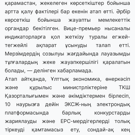
қарамастан, жекелеген көрсеткіштер бойынша
артта қалу фактілері бар екенін атап өтті. Әрбір
көрсеткіш бойынша жауапты мемлекеттік
органдар бекітілген. Вице-премьер нысаналы
индикаторларға қол жеткізу туралы егжей-
тегжейлі ақпарат ұсынуды талап етті.
Мерзімдердің созылуы жағдайында лауазымды
тұлғалардың жеке жауапкершілігі қаралатын
болады, — делінген хабарламада.
Атап айтқанда, Ұлттық экономика, өнеркәсіп
және құрылыс министрліктеріне ТКШ
Қазорталығымен және әкімдіктермен бірлесіп,
10 наурызға дейін ЭКСЖ-ның электрондық
платформасында барлық конкурстарды
жариялауды және EPC-мердігерлерді толық
тіркеуді қамтамасыз ету, сондай-ақ кең