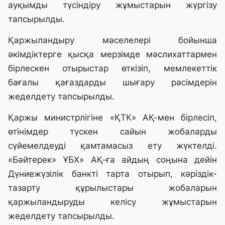
ауқымды түсіндіру жұмыстарын жүргізу
тапсырылды.
Қаржыландыру мәселелері бойынша
әкімдіктерге қысқа мерзімде мәслихаттармен
бірлескен отырыстар өткізіп, мемлекеттік
бағалы қағаздарды шығару рәсімдерін
жеделдету тапсырылды.
Қаржы министрлігіне «ҚТК» АҚ-мен бірлесіп,
өтінімдер түскен сайын жобаларды
сүйемелдеуді қамтамасыз ету жүктелді.
«Бәйтерек» ҰБХ» АҚ-ға айдың соңына дейін
Дүниежүзілік банкті тарта отырып, кәріздік-
тазарту құрылыстары жобаларын
қаржыландыруды келісу жұмыстарын
жеделдету тапсырылды.