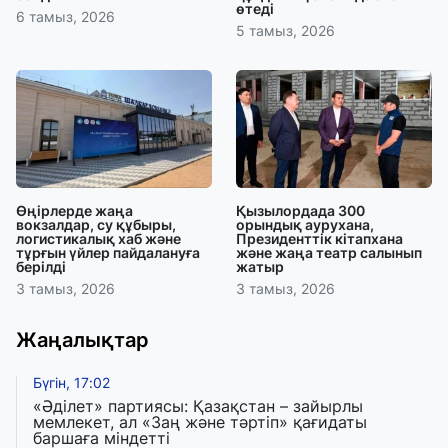
өтеді
6 тамыз, 2026
5 тамыз, 2026
Өңірлерде жаңа
Қызылордада 300
вокзалдар, су құбыры,
орындық аурухана,
логистикалық хаб және
Президенттік кітапхана
тұрғын үйлер пайдалануға
және жаңа театр салынып
берілді
жатыр
3 тамыз, 2026
3 тамыз, 2026
Жаңалықтар
Бүгін, 17:02
«Әділет» партиясы: Қазақстан – зайырлы
мемлекет, ал «Заң және тәртіп» қағидаты
баршаға міндетті