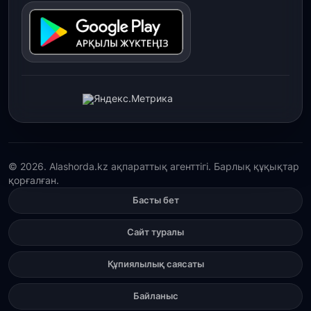
30 шілде, 2026
Қордайлық қыз-келіншектер ұлттық нақыштағы
креативті бұйымдар шығаруда
29 шілде, 2026
Сарыарқа ауданында «Заң түні» әлеуметтік
акциясы өтті
29 шілде, 2026
© 2026. Alashorda.kz ақпараттық агенттігі. Барлық құқықтар
қорғалған.
Қордай ауданында 400-ге жуық бала ұлттық
спортпен айналысып жүр»
Басты бет
29 шілде, 2026
Сайт туралы
Түркістан облысында 25 медициналық нысан
салынып жатыр
Құпиялылық саясаты
Байланыс
28 шілде, 2026