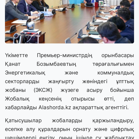
Үкіметте Премьер-министрдің орынбасары
Қанат Бозымбаевтың төрағалығымен
Энергетикалық және коммуналдық
секторларды жаңғырту жөніндегі ұлттық
жобаны (ЭКСЖ) жүзеге асыру бойынша
Жобалық кеңсенің отырысы өтті, деп
хабарлайды
Alashorda.kz
ақпараттық агенттігі.
Қатысушылар жобаларды қаржыландыру,
есепке алу құралдарын орнату және цифрлық
шешімдерді енгізу, оның ішінде су жабдықтау