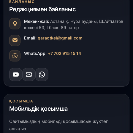
БАЙЛАНЫС
Ақмола облысындағы кездесуде кәсіпкерлер мен
ұстаздар «Әділет» партиясына өз ұсыныстарын
Редакциямен байланыс
айтты
Мекен-жай:
Астана қ. Нұра ауданы, Ш.Айтматов
көшесі 53, І блок, 89 пәтер
31 шілде, 2026
ҚР Президенті Орталық Азия елдеріне
Email:
qaraotkel@gmail.com
ұзақмерзімді ынтымақтастық жоспарын әзірлеуді
ұсынды
WhatsApp:
+7 702 915 15 14
31 шілде, 2026
«Ауыл аманаты»: Түркістанда 30,2 млрд теңгеге
4 223 жоба қаржыландырылды
31 шілде, 2026
Президент тапсырмасы орындалды: Шардара
ҚОСЫМША
толық ауыз сумен қамтылды
Мобильдік қосымша
30 шілде, 2026
Сайтымыздың мобильді қосымшасын жүктеп
Түркістанда «Арыс-2» және Темір ауылының
алыңыз.
теміржол вокзалдары пайдалануға берілді