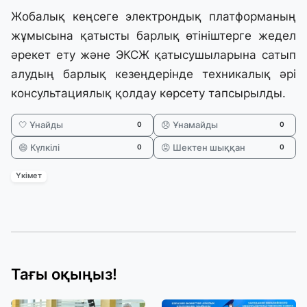
Жобалық кеңсеге электрондық платформаның
жұмысына қатысты барлық өтініштерге жедел
әрекет ету және ЭКСЖ қатысушыларына сатып
алудың барлық кезеңдерінде техникалық әрі
консультациялық қолдау көрсету тапсырылды.
🤍 Ұнайды
😞 Ұнамайды
0
0
😄 Күлкілі
😡 Шектен шыққан
0
0
Үкімет
Тағы оқыңыз!