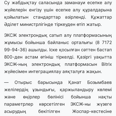
Су жабдықтау саласында заманауи есепке алу
жүйелерін енгізу үшін есепке алу құралдарына
қойылатын стандарттар әзірленді. Құжаттар
Әділет министрлігінде тіркеуден өтіп жатыр.
ЭКСЖ электрондық сатып алу платформасының
жұмысы бойынша байланыс орталығы (8 7172
99-94-36) ашылды. Іске қосылған сәттен бастап
800-ден астам өтініш тіркелді. Қазіргі уақытта
ЭКСЖ-ның электрондық платформасын Bitrix
жүйесімен интеграциялау аяқталуға жақын.
— Отырыс барысында Қанат Бозымбаев
желілердің ұзындығы, қаржыландыру көлемі
және өңірлер бөлінісі бойынша нақты
параметрлер көрсетілген ЭКСЖ-ны жүзеге
асырудың бекітілген Жоспар-кестесіне