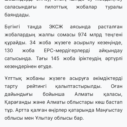
саласындағы пилоттық жобалар туралы
баяндады.
Бүгінгі таңда ЭКСЖ аясында расталған
жобалардың жалпы сомасы 974 млрд теңгені
құрайды. 34 жоба жүзеге асырылу кезеңінде,
130 жоба EPC-мердігерлерді айқындау
сатысында. Тағы 145 жоба іріктеудің әртүрлі
кезеңдерінен өтуде.
Ұлттық жобаны жүзеге асыруға әкімдіктерді
тарту рейтингі қалыптастырылды. Оған
дайындығы бойынша Алматы қаласы,
Қарағанды және Алматы облыстары көш бастап
тұр. Артта қалған өңірлер қатарында Маңғыстау
облысы мен Ұлытау облысы бар.