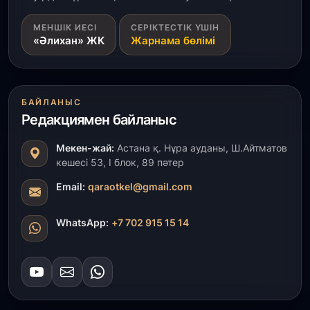
31 шілде, 2026
МЕНШІК ИЕСІ
СЕРІКТЕСТІК ҮШІН
Ақмола облысындағы кездесуде кәсіпкерлер мен
«Әлихан» ЖК
Жарнама бөлімі
ұстаздар «Әділет» партиясына өз ұсыныстарын
айтты
31 шілде, 2026
БАЙЛАНЫС
ҚР Президенті Орталық Азия елдеріне
ұзақмерзімді ынтымақтастық жоспарын әзірлеуді
Редакциямен байланыс
ұсынды
Мекен-жай:
Астана қ. Нұра ауданы, Ш.Айтматов
көшесі 53, І блок, 89 пәтер
31 шілде, 2026
«Ауыл аманаты»: Түркістанда 30,2 млрд теңгеге
Email:
qaraotkel@gmail.com
4 223 жоба қаржыландырылды
WhatsApp:
+7 702 915 15 14
31 шілде, 2026
Президент тапсырмасы орындалды: Шардара
толық ауыз сумен қамтылды
30 шілде, 2026