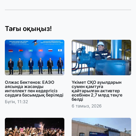
Тағы оқыңыз!
Олжас Бектенов: ЕАЭО
Үкімет СҚО ауылдарын
аясында жасанды
сумен қамтуға
интеллект пен кедергісіз
қайтарылған активтер
саудаға басымдық беріледі
есебінен 2,7 млрд теңге
бөлді
Бүгін, 11:32
6 тамыз, 2026