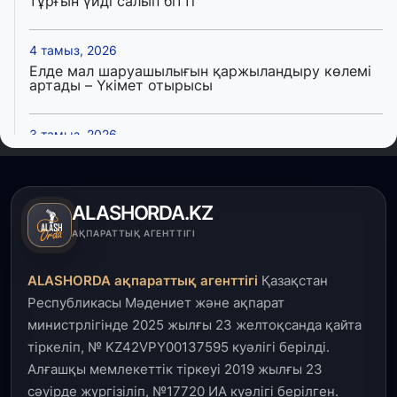
тұрғын үйді салып бітті
4 тамыз, 2026
Елде мал шаруашылығын қаржыландыру көлемі
артады – Үкімет отырысы
3 тамыз, 2026
Өңірлерде жаңа вокзалдар, су құбыры,
логистикалық хаб және тұрғын үйлер
пайдалануға берілді
ALASHORDA.KZ
3 тамыз, 2026
АҚПАРАТТЫҚ АГЕНТТІГІ
Қызылордада 300 орындық аурухана,
Президенттік кітапхана және жаңа театр
ALASHORDA ақпараттық агенттігі
Қазақстан
салынып жатыр
Республикасы Мәдениет және ақпарат
министрлігінде 2025 жылғы 23 желтоқсанда қайта
1 тамыз, 2026
тіркеліп, № KZ42VPY00137595 куәлігі берілді.
Кинопоиск Қазақстан азаматтарының ең
танымал онлайн-кинотеатрына айналды
Алғашқы мемлекеттік тіркеуі 2019 жылғы 23
сәуірде жүргізіліп, №17720 ИА куәлігі берілген.