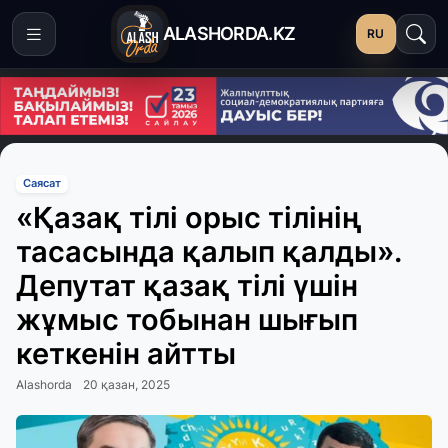
ALASHORDA.KZ
RU
Саясат
«Қазақ тілі орыс тілінің
тасасында қалып қалды».
Депутат қазақ тілі үшін
жұмыс тобынан шығып
кеткенін айтты
Alashorda
20 қазан, 2025