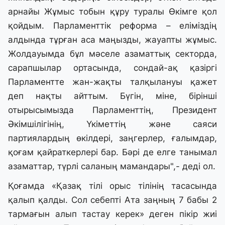
арнайы Жұмыс тобын құру туралы Өкімге қол
қойдым. Парламенттік реформа – еліміздің
алдында тұрған аса маңызды, жауапты жұмыс.
Жолдауымда бұл мәселе азаматтық секторда,
сарапшылар ортасында, сондай-ақ қазіргі
Парламентте жан-жақты талқылануы қажет
деп нақты айттым. Бүгін, міне, бірінші
отырысымызда Парламенттің, Президент
Әкімшілігінің, Үкіметтің және саяси
партиялардың өкілдері, заңгерлер, ғалымдар,
қоғам қайраткерлері бар. Бәрі де елге танымал
азаматтар, түрлі саланың мамандары",- деді ол.
Қоғамда «Қазақ тілі орыс тілінің тасасында
қалып қалды. Сол себепті Ата заңның 7 бабы 2
тармағын алып тастау керек» деген пікір жиі