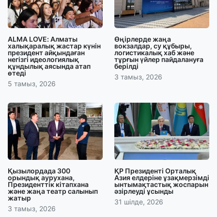
ALMA LOVE: Алматы
Өңірлерде жаңа
халықаралық жастар күнін
вокзалдар, су құбыры,
президент айқындаған
логистикалық хаб және
негізгі идеологиялық
тұрғын үйлер пайдалануға
құндылық аясында атап
берілді
өтеді
3 тамыз, 2026
5 тамыз, 2026
Қызылордада 300
ҚР Президенті Орталық
орындық аурухана,
Азия елдеріне ұзақмерзімді
Президенттік кітапхана
ынтымақтастық жоспарын
және жаңа театр салынып
әзірлеуді ұсынды
жатыр
31 шілде, 2026
3 тамыз, 2026