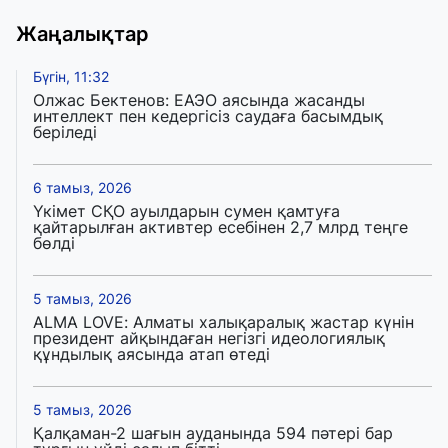
Жаңалықтар
Бүгін, 11:32
Олжас Бектенов: ЕАЭО аясында жасанды
интеллект пен кедергісіз саудаға басымдық
беріледі
6 тамыз, 2026
Үкімет СҚО ауылдарын сумен қамтуға
қайтарылған активтер есебінен 2,7 млрд теңге
бөлді
5 тамыз, 2026
ALMA LOVE: Алматы халықаралық жастар күнін
президент айқындаған негізгі идеологиялық
құндылық аясында атап өтеді
5 тамыз, 2026
Қалқаман-2 шағын ауданында 594 пәтері бар