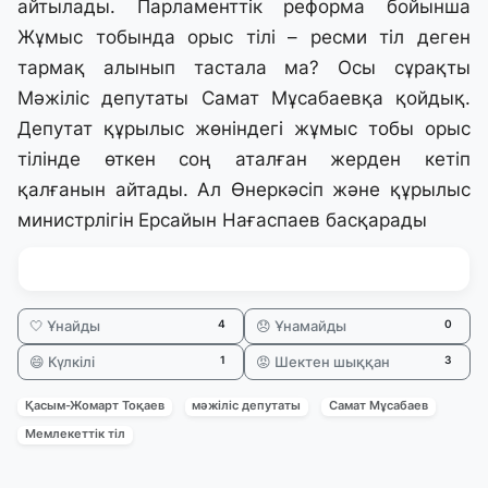
айтылады. Парламенттік реформа бойынша
Жұмыс тобында орыс тілі – ресми тіл деген
тармақ алынып тастала ма? Осы сұрақты
Мәжіліс депутаты Самат Мұсабаевқа қойдық.
Депутат құрылыс жөніндегі жұмыс тобы орыс
тілінде өткен соң аталған жерден кетіп
қалғанын айтады. Ал Өнеркәсіп және құрылыс
министрлігін
Ерсайын Нағаспаев басқарады
🤍 Ұнайды
😞 Ұнамайды
4
0
😄 Күлкілі
😡 Шектен шыққан
1
3
Қасым-Жомарт Тоқаев
мәжіліс депутаты
Самат Мұсабаев
Мемлекеттік тіл