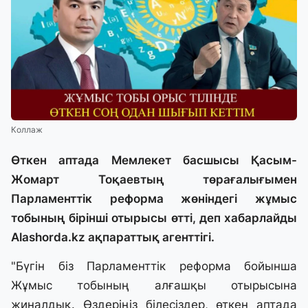
Коллаж
Өткен аптада Мемлекет басшысы Қасым-
Жомарт Тоқаевтың төрағалығымен
Парламенттік реформа жөніндегі жұмыс
тобының бірінші отырысы өтті, деп хабарлайды
Alashorda.kz
ақпараттық агенттігі.
"Бүгін біз
Парламенттік реформа бойынша
Жұмыс тобының
алғашқы отырысына
жиналдық. Өздеріңіз білесіздер, өткен аптада