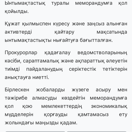
Ынтымақтастық туралы меморандумға қол
қойылды.
Құжат қылмыспен күресу және заңсыз алынған
активтерді қайтару мақсатында
ынтымақтастықты нығайтуға бағытталған.
Прокурорлар қадағалау ведомстволарының
кәсіби, сараптамалық және ақпараттық әлеуетін
тиімді пайдаланудың серіктестік тетіктерін
анықтауға ниетті.
Бірлескен жобаларды жүзеге асыру мен
тәжірибе алмасуды көздейтін меморандумға
қол қою мемлекеттердің экономикалық
мүдделерін қорғауды қамтамасыз ету
жолындағы маңызды қадам.