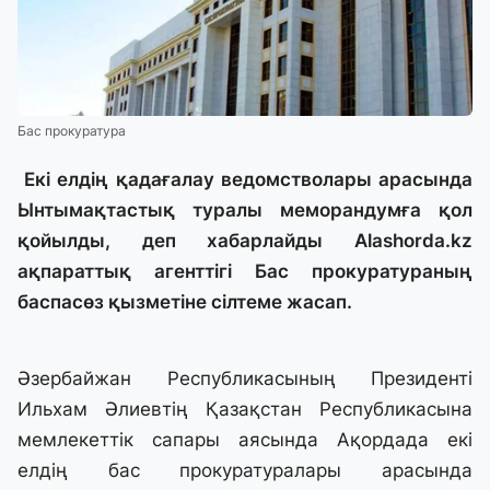
Бас прокуратура
Екі елдің қадағалау ведомстволары арасында
Ынтымақтастық туралы меморандумға қол
қойылды, деп хабарлайды
Alashorda.kz
ақпараттық агенттігі Бас прокуратураның
баспасөз қызметіне сілтеме жасап.
Әзербайжан Республикасының Президенті
Ильхам Әлиевтің Қазақстан Республикасына
мемлекеттік сапары аясында Ақордада екі
елдің бас прокуратуралары арасында