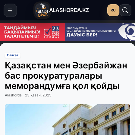
ALASHORDA.KZ
RU
Саясат
Қазақстан мен Әзербайжан
бас прокуратуралары
меморандумға қол қойды
Alashorda
23 қазан, 2025