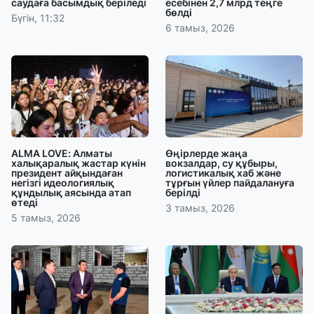
саудаға басымдық беріледі
есебінен 2,7 млрд теңге
бөлді
Бүгін, 11:32
6 тамыз, 2026
ALMA LOVE: Алматы
Өңірлерде жаңа
халықаралық жастар күнін
вокзалдар, су құбыры,
президент айқындаған
логистикалық хаб және
негізгі идеологиялық
тұрғын үйлер пайдалануға
құндылық аясында атап
берілді
өтеді
3 тамыз, 2026
5 тамыз, 2026