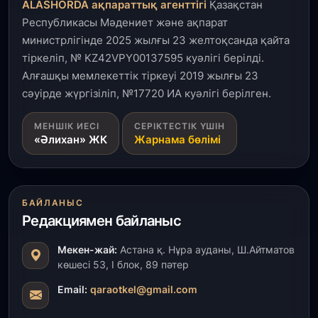
ALASHORDA ақпараттық агенттігі
Қазақстан
салынып жатыр
Республикасы Мәдениет және ақпарат
министрлігінде 2025 жылғы 23 желтоқсанда қайта
1 тамыз, 2026
тіркеліп, № KZ42VPY00137595 куәлігі берілді.
Кинопоиск Қазақстан азаматтарының ең
танымал онлайн-кинотеатрына айналды
Алғашқы мемлекеттік тіркеуі 2019 жылғы 23
сәуірде жүргізіліп, №17720 ИА куәлігі берілген.
31 шілде, 2026
МЕНШІК ИЕСІ
СЕРІКТЕСТІК ҮШІН
Ақмола облысындағы кездесуде кәсіпкерлер мен
«Әлихан» ЖК
Жарнама бөлімі
ұстаздар «Әділет» партиясына өз ұсыныстарын
айтты
31 шілде, 2026
БАЙЛАНЫС
ҚР Президенті Орталық Азия елдеріне
ұзақмерзімді ынтымақтастық жоспарын әзірлеуді
Редакциямен байланыс
ұсынды
Мекен-жай:
Астана қ. Нұра ауданы, Ш.Айтматов
көшесі 53, І блок, 89 пәтер
31 шілде, 2026
«Ауыл аманаты»: Түркістанда 30,2 млрд теңгеге
Email:
qaraotkel@gmail.com
4 223 жоба қаржыландырылды