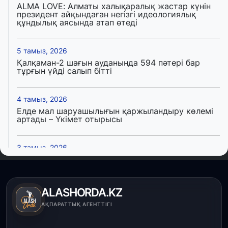
ALMA LOVE: Алматы халықаралық жастар күнін
президент айқындаған негізгі идеологиялық
құндылық аясында атап өтеді
5 тамыз, 2026
Қалқаман-2 шағын ауданында 594 пәтері бар
тұрғын үйді салып бітті
4 тамыз, 2026
Елде мал шаруашылығын қаржыландыру көлемі
артады – Үкімет отырысы
3 тамыз, 2026
Өңірлерде жаңа вокзалдар, су құбыры,
логистикалық хаб және тұрғын үйлер
пайдалануға берілді
ALASHORDA.KZ
3 тамыз, 2026
АҚПАРАТТЫҚ АГЕНТТІГІ
Қызылордада 300 орындық аурухана,
Президенттік кітапхана және жаңа театр