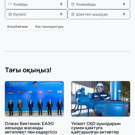
🤍 Ұнайды
😞 Ұнамайды
0
0
😄 Күлкілі
😡 Шектен шыққан
0
0
Әзербайжан
бас прокуратура
Тағы оқыңыз!
Олжас Бектенов: ЕАЭО
Үкімет СҚО ауылдарын
аясында жасанды
сумен қамтуға
интеллект пен кедергісіз
қайтарылған активтер