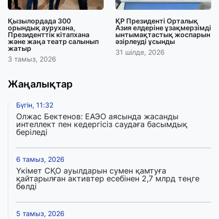
Қызылордада 300
ҚР Президенті Орталық
орындық аурухана,
Азия елдеріне ұзақмерзімді
Президенттік кітапхана
ынтымақтастық жоспарын
және жаңа театр салынып
әзірлеуді ұсынды
жатыр
31 шілде, 2026
3 тамыз, 2026
Жаңалықтар
Бүгін, 11:32
Олжас Бектенов: ЕАЭО аясында жасанды
интеллект пен кедергісіз саудаға басымдық
беріледі
6 тамыз, 2026
Үкімет СҚО ауылдарын сумен қамтуға
қайтарылған активтер есебінен 2,7 млрд теңге
бөлді
5 тамыз, 2026