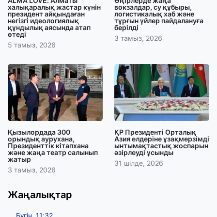
ALMA LOVE: Алматы
Өңірлерде жаңа
халықаралық жастар күнін
вокзалдар, су құбыры,
президент айқындаған
логистикалық хаб және
негізгі идеологиялық
тұрғын үйлер пайдалануға
құндылық аясында атап
берілді
өтеді
3 тамыз, 2026
5 тамыз, 2026
Қызылордада 300
ҚР Президенті Орталық
орындық аурухана,
Азия елдеріне ұзақмерзімді
Президенттік кітапхана
ынтымақтастық жоспарын
және жаңа театр салынып
әзірлеуді ұсынды
жатыр
31 шілде, 2026
3 тамыз, 2026
Жаңалықтар
Бүгін, 11:32