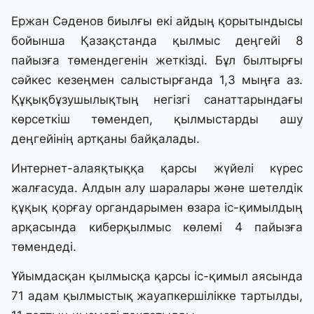
Ержан Сәденов биылғы екі айдың қорытындысы
бойынша Қазақстанда қылмыс деңгейі 8
пайызға төмендегенін жеткізді. Бұл былтырғы
сәйкес кезеңмен салыстырғанда 1,3 мыңға аз.
Құқықбұзушылықтың негізгі санаттарындағы
көрсеткіш төмендеп, қылмыстарды ашу
деңгейінің артқаны байқалады.
Интернет-алаяқтыққа қарсы жүйелі күрес
жалғасуда. Алдын алу шаралары және шетелдік
құқық қорғау органдарымен өзара іс-қимылдың
арқасында киберқылмыс көлемі 4 пайызға
төмендеді.
Ұйымдасқан қылмысқа қарсы іс-қимыл аясында
71 адам қылмыстық жауапкершілікке тартылды,