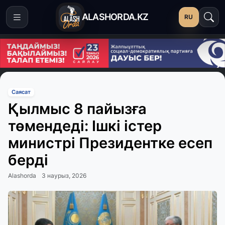
ALASHORDA.KZ
RU
Саясат
Қылмыс 8 пайызға
төмендеді: Ішкі істер
министрі Президентке есеп
берді
Alashorda
3 наурыз, 2026