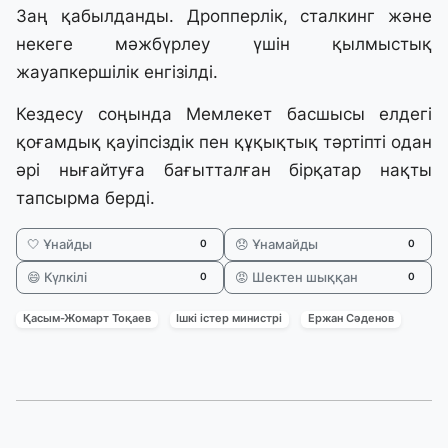
Заң қабылданды. Дропперлік, сталкинг және
некеге мәжбүрлеу үшін қылмыстық
жауапкершілік енгізілді.
Кездесу соңында Мемлекет басшысы елдегі
қоғамдық қауіпсіздік пен құқықтық тәртіпті одан
әрі нығайтуға бағытталған бірқатар нақты
тапсырма берді.
🤍 Ұнайды
😞 Ұнамайды
0
0
😄 Күлкілі
😡 Шектен шыққан
0
0
Қасым-Жомарт Тоқаев
Ішкі істер министрі
Ержан Сәденов