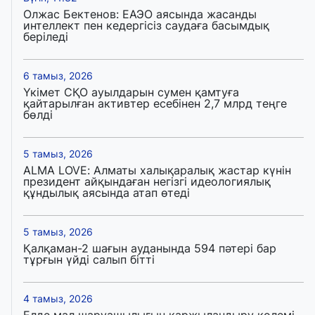
Олжас Бектенов: ЕАЭО аясында жасанды
интеллект пен кедергісіз саудаға басымдық
беріледі
6 тамыз, 2026
Үкімет СҚО ауылдарын сумен қамтуға
қайтарылған активтер есебінен 2,7 млрд теңге
бөлді
5 тамыз, 2026
ALMA LOVE: Алматы халықаралық жастар күнін
президент айқындаған негізгі идеологиялық
құндылық аясында атап өтеді
5 тамыз, 2026
Қалқаман-2 шағын ауданында 594 пәтері бар
тұрғын үйді салып бітті
4 тамыз, 2026
Елде мал шаруашылығын қаржыландыру көлемі