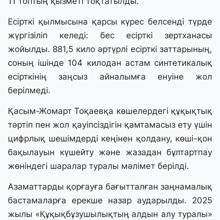
11 топтың қызметі тоқтатылды.
Есірткі қылмысына қарсы күрес белсенді түрде
жүргізіліп келеді: бес есірткі зертханасы
жойылды. 881,5 кило әртүрлі есірткі заттарының,
соның ішінде 104 килодан астам синтетикалық
есірткінің заңсыз айналымға енуіне жол
берілмеді.
Қасым-Жомарт Тоқаевқа көшелердегі құқықтық
тәртіп пен жол қауіпсіздігін қамтамасыз ету үшін
цифрлық шешімдерді кеңінен қолдану, көші-қон
бақылауын күшейту және жазадан бұлтартпау
жөніндегі шаралар туралы мәлімет берілді.
Азаматтарды қорғауға бағытталған заңнамалық
бастамаларға ерекше назар аударылды. 2025
жылы «Құқықбұзушылықтың алдын алу туралы»