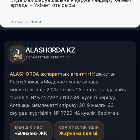
артады – Үкімет отырысы
3 тамыз, 2026
Өңірлерде жаңа вокзалдар, су құбыры,
логистикалық хаб және тұрғын үйлер
пайдалануға берілді
ALASHORDA.KZ
3 тамыз, 2026
АҚПАРАТТЫҚ АГЕНТТІГІ
Қызылордада 300 орындық аурухана,
Президенттік кітапхана және жаңа театр
ALASHORDA ақпараттық агенттігі
Қазақстан
салынып жатыр
Республикасы Мәдениет және ақпарат
министрлігінде 2025 жылғы 23 желтоқсанда қайта
1 тамыз, 2026
тіркеліп, № KZ42VPY00137595 куәлігі берілді.
Кинопоиск Қазақстан азаматтарының ең
танымал онлайн-кинотеатрына айналды
Алғашқы мемлекеттік тіркеуі 2019 жылғы 23
сәуірде жүргізіліп, №17720 ИА куәлігі берілген.
31 шілде, 2026
МЕНШІК ИЕСІ
СЕРІКТЕСТІК ҮШІН
Ақмола облысындағы кездесуде кәсіпкерлер мен
«Әлихан» ЖК
Жарнама бөлімі
ұстаздар «Әділет» партиясына өз ұсыныстарын
айтты