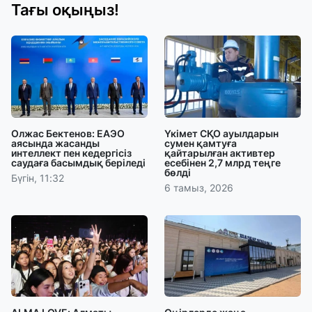
Тағы оқыңыз!
Олжас Бектенов: ЕАЭО
Үкімет СҚО ауылдарын
аясында жасанды
сумен қамтуға
интеллект пен кедергісіз
қайтарылған активтер
саудаға басымдық беріледі
есебінен 2,7 млрд теңге
бөлді
Бүгін, 11:32
6 тамыз, 2026