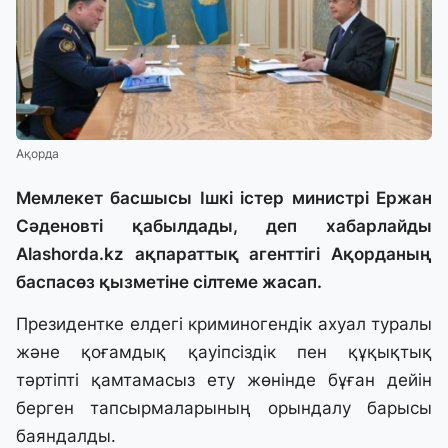
Ақорда
Мемлекет басшысы Ішкі істер министрі Ержан
Сәденовті қабылдады, деп хабарлайды
Alashorda.kz
ақпараттық агенттігі Ақорданың
баспасөз қызметіне сілтеме жасап.
Президентке елдегі криминогендік ахуал туралы
және қоғамдық қауіпсіздік пен құқықтық
тәртіпті қамтамасыз ету жөнінде бұған дейін
берген тапсырмаларының орындалу барысы
баяндалды.