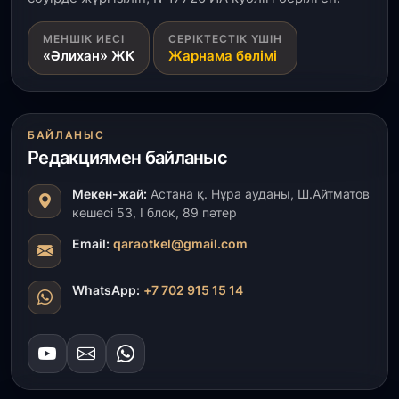
31 шілде, 2026
МЕНШІК ИЕСІ
СЕРІКТЕСТІК ҮШІН
ҚР Президенті Орталық Азия елдеріне
«Әлихан» ЖК
Жарнама бөлімі
ұзақмерзімді ынтымақтастық жоспарын әзірлеуді
ұсынды
31 шілде, 2026
БАЙЛАНЫС
«Ауыл аманаты»: Түркістанда 30,2 млрд теңгеге
4 223 жоба қаржыландырылды
Редакциямен байланыс
Мекен-жай:
Астана қ. Нұра ауданы, Ш.Айтматов
31 шілде, 2026
көшесі 53, І блок, 89 пәтер
Президент тапсырмасы орындалды: Шардара
толық ауыз сумен қамтылды
Email:
qaraotkel@gmail.com
30 шілде, 2026
WhatsApp:
+7 702 915 15 14
Түркістанда «Арыс-2» және Темір ауылының
теміржол вокзалдары пайдалануға берілді
30 шілде, 2026
Қордайлық қыз-келіншектер ұлттық нақыштағы