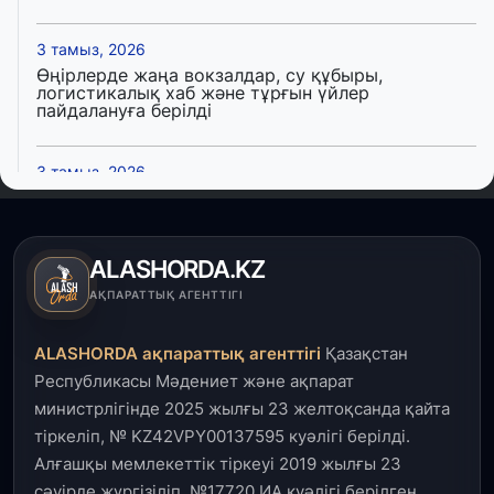
3 тамыз, 2026
Өңірлерде жаңа вокзалдар, су құбыры,
логистикалық хаб және тұрғын үйлер
пайдалануға берілді
3 тамыз, 2026
Қызылордада 300 орындық аурухана,
Президенттік кітапхана және жаңа театр
салынып жатыр
ALASHORDA.KZ
1 тамыз, 2026
АҚПАРАТТЫҚ АГЕНТТІГІ
Кинопоиск Қазақстан азаматтарының ең
танымал онлайн-кинотеатрына айналды
ALASHORDA ақпараттық агенттігі
Қазақстан
Республикасы Мәдениет және ақпарат
31 шілде, 2026
министрлігінде 2025 жылғы 23 желтоқсанда қайта
Ақмола облысындағы кездесуде кәсіпкерлер мен
тіркеліп, № KZ42VPY00137595 куәлігі берілді.
ұстаздар «Әділет» партиясына өз ұсыныстарын
айтты
Алғашқы мемлекеттік тіркеуі 2019 жылғы 23
сәуірде жүргізіліп, №17720 ИА куәлігі берілген.