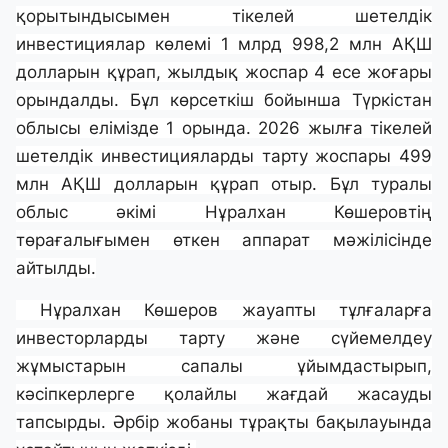
қорытындысымен тікелей шетелдік
инвестициялар көлемі 1 млрд 998,2 млн АҚШ
долларын құрап, жылдық жоспар 4 есе жоғары
орындалды. Бұл көрсеткіш бойынша Түркістан
облысы елімізде 1 орында. 2026 жылға тікелей
шетелдік инвестицияларды тарту жоспары 499
млн АҚШ долларын құрап отыр. Бұл туралы
облыс әкімі Нұралхан Көшеровтің
төрағалығымен өткен аппарат мәжілісінде
айтылды.
Нұралхан Көшеров жауапты тұлғаларға
инвесторларды тарту және сүйемелдеу
жұмыстарын сапалы ұйымдастырып,
кәсіпкерлерге қолайлы жағдай жасауды
тапсырды. Әрбір жобаны тұрақты бақылауында