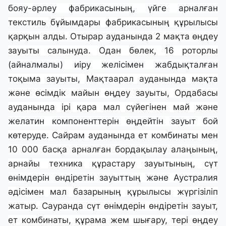
бояу-әрлеу фабрикасының, үйге арналған
текстиль бұйымдары фабрикасының құрылысы
қарқын алды. Отырар ауданында 2 мақта өңдеу
зауыты салынуда. Одан бөлек, 16 роторлы
(айналмалы) иіру желісімен жабдықталған
тоқыма зауыты, Мақтаарал ауданында мақта
және өсімдік майын өңдеу зауыты, Ордабасы
ауданында ірі қара мал сүйегінен май және
желатин компоненттерін өңдейтін зауыт бой
көтеруде. Сайрам ауданында ет комбинаты мен
10 000 басқа арналған бордақылау алаңының,
арнайы техника құрастару зауытының, сүт
өнімдерін өндіретін зауыттың және Аустралия
әдісімен мал базарының құрылысы жүргізіліп
жатыр. Сауранда сүт өнімдерін өндіретін зауыт,
ет комбинаты, құрама жем шығару, тері өңдеу