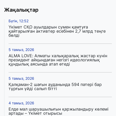
Жаңалықтар
Бүгін, 12:52
Үкімет СҚО ауылдарын сумен қамтуға
қайтарылған активтер есебінен 2,7 млрд теңге
бөлді
5 тамыз, 2026
ALMA LOVE: Алматы халықаралық жастар күнін
президент айқындаған негізгі идеологиялық
құндылық аясында атап өтеді
5 тамыз, 2026
Қалқаман-2 шағын ауданында 594 пәтері бар
тұрғын үйді салып бітті
4 тамыз, 2026
Елде мал шаруашылығын қаржыландыру көлемі
артады – Үкімет отырысы