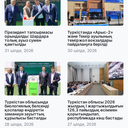
Президент тапсырмасы
Түркістанда «Арыс-2»
орындалды: Шардара
және Темір ауылының
толық ауыз сумен
теміржол вокзалдары
қамтылды
пайдалануға берілді
31 шілде, 2026
30 шілде, 2026
Түркістан облысында
Түркістан облысы 2026
биологиялық белсенді
жылдың І жартыжылдығын
қоспалар өндіретін
126,3 пайыздық өсіммен
заманауи зауыттың
қорытындылап,
құрылысы басталды
республикада көш бастады
28 шілде, 2026
27 шілде, 2026