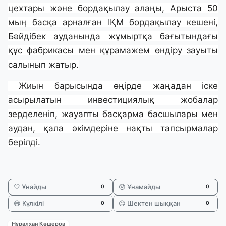
цехтары және бордақылау алаңы, Арыста 50
мың басқа арналған ІҚМ бордақылау кешені,
Бәйдібек ауданында жұмыртқа бағытындағы
құс фабрикасы мен құрамажем өндіру зауыты
салынып жатыр.
Жиын барысында өңірде жаңадан іске
асырылатын инвестициялық жобалар
зерделеніп, жауапты басқарма басшылары мен
аудан, қала әкімдеріне нақты тапсырмалар
берілді.
🤍 Ұнайды
😞 Ұнамайды
0
0
😄 Күлкілі
😡 Шектен шыққан
0
0
Нұралхан Көшеров