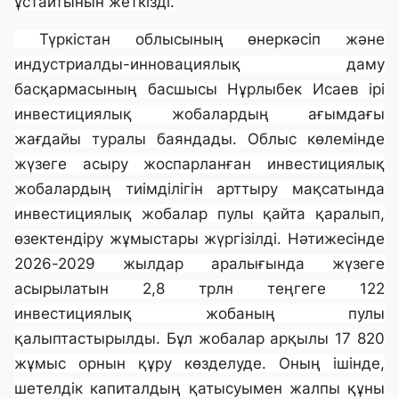
ұстайтынын жеткізді.
Түркістан облысының өнеркәсіп және
индустриалды-инновациялық даму
басқармасының басшысы Нұрлыбек Исаев ірі
инвестициялық жобалардың ағымдағы
жағдайы туралы баяндады. Облыс көлемінде
жүзеге асыру жоспарланған инвестициялық
жобалардың тиімділігін арттыру мақсатында
инвестициялық жобалар пулы қайта қаралып,
өзектендіру жұмыстары жүргізілді. Нәтижесінде
2026-2029 жылдар аралығында жүзеге
асырылатын 2,8 трлн теңгеге 122
инвестициялық жобаның пулы
қалыптастырылды. Бұл жобалар арқылы 17 820
жұмыс орнын құру көзделуде. Оның ішінде,
шетелдік капиталдың қатысуымен жалпы құны