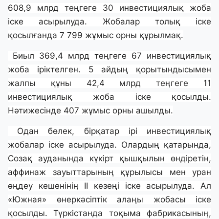
608,9 млрд теңгеге 30 инвестициялық жоба
іске асырылуда. Жобалар толық іске
қосылғанда 7 799 жұмыс орны құрылмақ.
Биыл 369,4 млрд теңгеге 67 инвестициялық
жоба іріктелген. 5 айдың қорытындысымен
жалпы құны 42,4 млрд теңгеге 11
инвестициялық жоба іске қосылды.
Нәтижесінде 407 жұмыс орны ашылды.
Одан бөлек, бірқатар ірі инвестициялық
жобалар іске асырылуда. Олардың қатарында,
Созақ ауданында күкірт қышқылын өндіретін,
аффинаж зауыттарының құрылысы мен уран
өңдеу кешенінің ІІ кезеңі іске асырылуда. Ал
«Южная» өнеркәсіптік алаңы жобасы іске
қосылды. Түркістанда тоқыма фабрикасының,