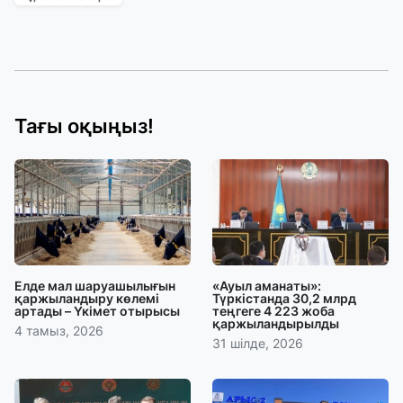
Тағы оқыңыз!
Елде мал шаруашылығын
«Ауыл аманаты»:
қаржыландыру көлемі
Түркістанда 30,2 млрд
артады – Үкімет отырысы
теңгеге 4 223 жоба
қаржыландырылды
4 тамыз, 2026
31 шілде, 2026