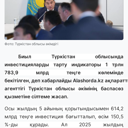
Фото: Түркістан облысы әкімдігі
Биыл Түркістан облысында
инвестицияларды тарту индикаторы 1 трлн
783,9 млрд теңге көлемінде
бекітілген
, деп хабарлайды
Alashorda.kz
ақпарат
агенттігі Түркістан облысы әкімінің баспасөз
қызметіне сілтеме жасап.
Осы жылдың 5 айының қорытындысымен 614,2
млрд теңге инвестиция бағытталып, өсім 150,5
%-ды құрады. Ал 2025 жылдың