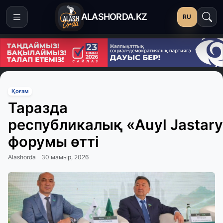
ALASHORDA.KZ
RU
Қоғам
Таразда
республикалық «Auyl Jastar
форумы өтті
Alashorda
30 мамыр, 2026