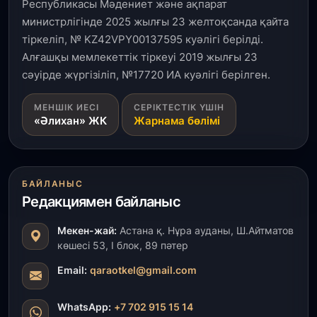
Республикасы Мәдениет және ақпарат
3 тамыз, 2026
министрлігінде 2025 жылғы 23 желтоқсанда қайта
Өңірлерде жаңа вокзалдар, су құбыры,
тіркеліп, № KZ42VPY00137595 куәлігі берілді.
логистикалық хаб және тұрғын үйлер
пайдалануға берілді
Алғашқы мемлекеттік тіркеуі 2019 жылғы 23
сәуірде жүргізіліп, №17720 ИА куәлігі берілген.
3 тамыз, 2026
МЕНШІК ИЕСІ
СЕРІКТЕСТІК ҮШІН
Қызылордада 300 орындық аурухана,
«Әлихан» ЖК
Жарнама бөлімі
Президенттік кітапхана және жаңа театр
салынып жатыр
1 тамыз, 2026
БАЙЛАНЫС
Кинопоиск Қазақстан азаматтарының ең
танымал онлайн-кинотеатрына айналды
Редакциямен байланыс
Мекен-жай:
Астана қ. Нұра ауданы, Ш.Айтматов
31 шілде, 2026
көшесі 53, І блок, 89 пәтер
Ақмола облысындағы кездесуде кәсіпкерлер мен
ұстаздар «Әділет» партиясына өз ұсыныстарын
Email:
qaraotkel@gmail.com
айтты
WhatsApp:
+7 702 915 15 14