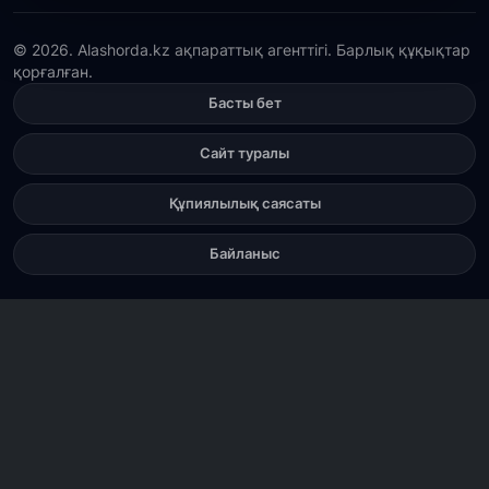
29 шілде, 2026
© 2026. Alashorda.kz ақпараттық агенттігі. Барлық құқықтар
қорғалған.
Сарыарқа ауданында «Заң түні» әлеуметтік
акциясы өтті
Басты бет
29 шілде, 2026
Сайт туралы
Қордай ауданында 400-ге жуық бала ұлттық
спортпен айналысып жүр»
Құпиялылық саясаты
Байланыс
29 шілде, 2026
Түркістан облысында 25 медициналық нысан
салынып жатыр
28 шілде, 2026
Қасым-Жомарт Тоқаев жаңадан тағайындалған
елші Әлібек Бақаевты қабылдады
28 шілде, 2026
Түркістан облысында биологиялық белсенді