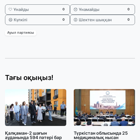
🤍 Ұнайды
😞 Ұнамайды
0
0
😄 Күлкілі
😡 Шектен шыққан
0
0
Ауыл партиясы
Тағы оқыңыз!
Қалқаман-2 шағын
Түркістан облысында 25
ауданында 594 пәтері бар
медициналық нысан