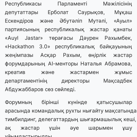
Республикасы Парламенті Мәжілісінің
депутаттары Ерболат Саурықов, Мұқаш
Ескендіров және Әбутәліп Мутәлі, «Ауыл»
партиясының республикалық жастар қанаты
«Auyl Jastar» төрағасы Дәурен Рахымбек,
«Hackathon 3.0» республикалық байқауының
жеңімпазы Асқар Рахым, өңірлік жастар
форумдарының AI-менторы Наталья Абрамова,
креатив және жастармен жұмыс
департаментінің директоры Мақсадбек
Абдужаббаров сөз сөйледі.
Форумның бірінші күнінде қатысушылар
арасында командалық рухты нығайту мақсатында
тимбилдинг, делегаттардың шығармашылық кеші,
ақ жастар үшін әуе шарымен ұшу
ұйымдастырылды.