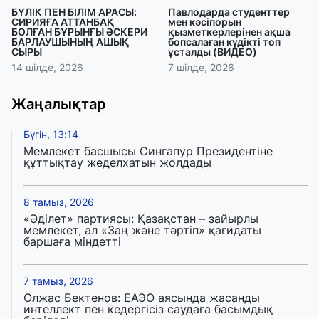
БҮЛІК ПЕН БІЛІМ АРАСЫ:
Павлодарда студенттер
СИРИЯҒА АТТАНБАҚ
мен кәсіпорын
БОЛҒАН БҰРЫНҒЫ ӘСКЕРИ
қызметкерлерінен ақша
БАРЛАУШЫНЫҢ АШЫҚ
бопсалаған күдікті топ
СЫРЫ
ұсталды (ВИДЕО)
14 шілде, 2026
7 шілде, 2026
Жаңалықтар
Бүгін, 13:14
Мемлекет басшысы Сингапур Президентіне
құттықтау жеделхатын жолдады
8 тамыз, 2026
«Әділет» партиясы: Қазақстан – зайырлы
мемлекет, ал «Заң және тәртіп» қағидаты
баршаға міндетті
7 тамыз, 2026
Олжас Бектенов: ЕАЭО аясында жасанды
интеллект пен кедергісіз саудаға басымдық