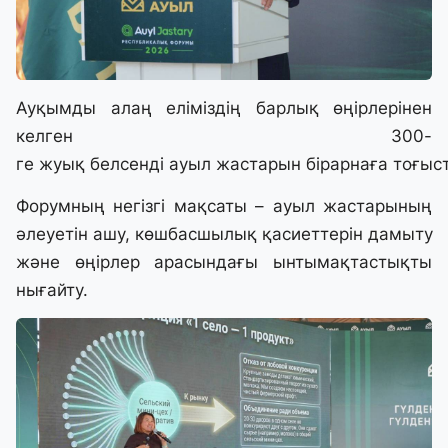
Ауқымды алаң еліміздің барлық өңірлерінен
келген 300-
ге жуық белсенді ауыл жастарын бірарнаға тоғы
Форумның негізгі мақсаты – ауыл жастарының
әлеуетін ашу, көшбасшылық қасиеттерін дамыту
және өңірлер арасындағы ынтымақтастықты
нығайту.