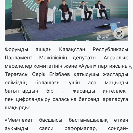
Форумды ашқан Қазақстан Республикасы
Парламенті Мәжілісінің депутаты, Аграрлық
мәселелер комитетінің және «Ауыл» партиясының
Төрағасы Серік Егізбаев қатысушы жастарды
еліміздің болашағы үшін аса маңызды
бағыттардың бірі – жасанды интеллект
пен цифрландыру саласына белсенді араласуға
шақырды:
«Мемлекет басшысы бастамашылық еткен
ауқымды саяси реформалар, сондай-