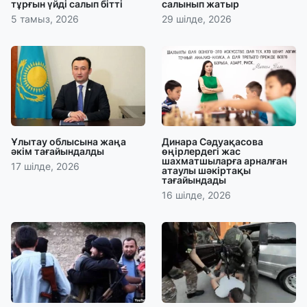
тұрғын үйді салып бітті
салынып жатыр
5 тамыз, 2026
29 шілде, 2026
Ұлытау облысына жаңа
Динара Сәдуақасова
әкім тағайындалды
өңірлердегі жас
шахматшыларға арналған
17 шілде, 2026
атаулы шәкіртақы
тағайындады
16 шілде, 2026