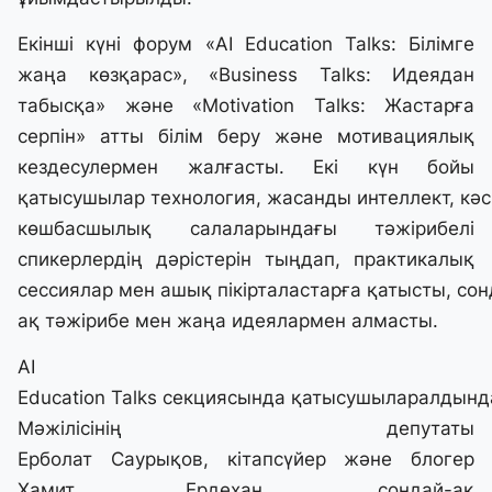
Екінші күні форум «AI Education Talks: Білімге
жаңа көзқарас», «Business Talks: Идеядан
табысқа» және «Motivation Talks: Жастарға
серпін» атты білім беру және мотивациялық
кездесулермен жалғасты. Екі күн бойы
қатысушылар технология, жасанды интеллект, кәс
көшбасшылық салаларындағы тәжірибелі
спикерлердің дәрістерін тыңдап, практикалық
сессиялар мен ашық пікірталастарға қатысты, сон
ақ тәжірибе мен жаңа идеялармен алмасты.
AI
Education Talks секциясында қатысушыларалдынд
Мәжілісінің депутаты
Ерболат Саурықов, кітапсүйер және блогер
Хамит Ердехан, сондай-ақ