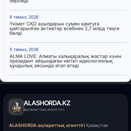
беріледі
6 тамыз, 2026
Үкімет СҚО ауылдарын сумен қамтуға
қайтарылған активтер есебінен 2,7 млрд теңге
бөлді
5 тамыз, 2026
ALMA LOVE: Алматы халықаралық жастар күнін
президент айқындаған негізгі идеологиялық
құндылық аясында атап өтеді
5 тамыз, 2026
Қалқаман-2 шағын ауданында 594 пәтері бар
тұрғын үйді салып бітті
ALASHORDA.KZ
4 тамыз, 2026
АҚПАРАТТЫҚ АГЕНТТІГІ
Елде мал шаруашылығын қаржыландыру көлемі
артады – Үкімет отырысы
ALASHORDA ақпараттық агенттігі
Қазақстан