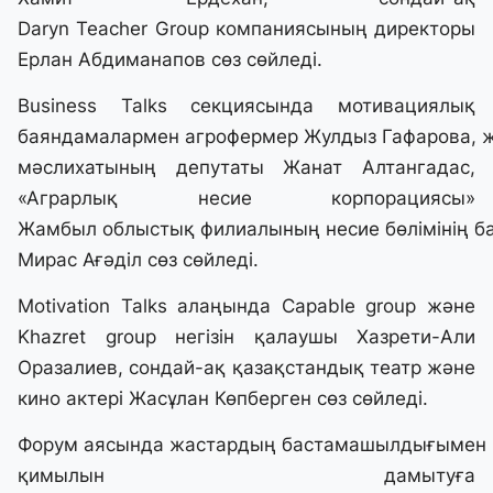
Daryn Teacher Group компаниясының директоры
Ерлан Абдиманапов сөз сөйледі.
Business Talks секциясында мотивациялық
баяндамалармен агрофермер Жулдыз Гафарова, ж
мәслихатының депутаты Жанат Алтангадас,
«Аграрлық несие корпорациясы»
Жамбыл облыстық филиалының несие бөлімінің 
Мирас Ағәділ сөз сөйледі.
Motivation Talks алаңында Capable group және
Khazret group негізін қалаушы Хазрети-Али
Оразалиев, сондай-ақ қазақстандық театр және
кино актері Жасұлан Көпберген сөз сөйледі.
Форум аясында жастардың бастамашылдығымен к
қимылын дамытуға