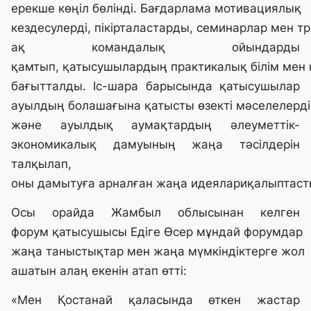
ерекше көңіл бөлінді. Бағдарлама мотивациялық
кездесулерді, пікірталастарды, семинарлар мен тр
ақ командалық ойындарды
қамтып, қатысушылардың практикалық білім мен
бағытталды. Іс-шара барысында қатысушылар
ауылдың болашағына қатысты өзекті мәселелерді
және ауылдық аумақтардың әлеуметтік-
экономикалық дамуының жаңа тәсілдерін
талқылап,
оны дамытуға арналған жаңа идеялариқалыптасты
Осы орайда Жамбыл облысынан келген
форум қатысушысы Едіге Өсер мұндай форумдар
жаңа таныстықтар мен жаңа мүмкіндіктерге жол
ашатын алаң екенін атап өтті:
«Мен Қостанай қаласында өткен жастар