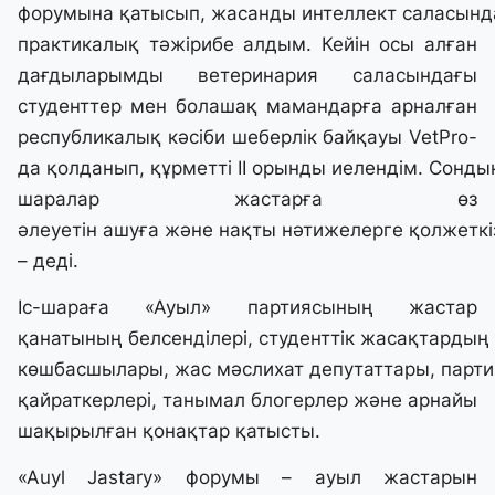
форумына қатысып, жасанды интеллект саласындағ
практикалық тәжірибе алдым. Кейін осы алған
дағдыларымды ветеринария саласындағы
студенттер мен болашақ мамандарға арналған
республикалық кәсіби шеберлік байқауы VetPro-
да қолданып, құрметті II орынды иелендім. Сонды
шаралар жастарға өз
әлеуетін ашуға және нақты нәтижелерге қолжеткізу
– деді.
Іс-шараға «Ауыл» партиясының жастар
қанатының белсенділері, студенттік жасақтардың
көшбасшылары, жас мәслихат депутаттары, парти
қайраткерлері, танымал блогерлер және арнайы
шақырылған қонақтар қатысты.
«Auyl Jastary» форумы – ауыл жастарын