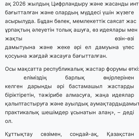
ақ 2026 жылдың Цифрландыру және жасанды инт
бағытталған және олардың мүддесі үшін жүзеге
асырылуда. Бұдан бөлек, мемлекеттік саясат жас
ұрпақтың әлеуетін толық ашуға, өз идеялары мен
жақты өзін-өзі
дамытуына және жеке әрі ел дамуына үлес
қосуына жағдай жасауға бағытталған.
Осы мақсатта республикалық жастар форумы өткізі
еліміздің барлық өңірлерінен
келген дарынды әрі бастамашыл жастарды
біріктіретін, тәжірибе алмасуға, жаңа идеялар
қалыптастыруға және ауылдық аумақтардыдамыту
практикалық шешімдер ұсынатын алаң», – деді
ол.
Құттықтау сөзімен, сондай-ақ, Қазақстан