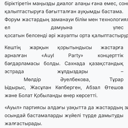
біріктіретін маңызды диалог алаңы ғана емес, 
қалыптастыруға бағытталған ауқымды бастама.
Форум жастардың заманауи білім мен технология
ел дамуына үлес
қосатын белсенді әрі жауапты орта қалыптастыруд
Кештің жарқын қорытындысы жастарға
арналған «Auyl Party» концерттік
бағдарламасы болды. Сахнада қазақстандық
эстрада жұлдыздары –
Мөлдір Әуелбекова, Тұрар
Ыдырыс, Жасұлан Көпберген, Абзал Өтешов
және Болат Қобыланды өнер көрсетті.
«Ауыл» партиясы алдағы уақытта да жастардың зи
осындай бастамаларды жүйелі түрде дамытуды
жалғастырады.