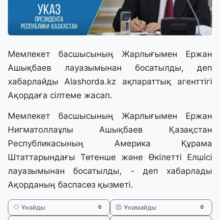
Мемлекет басшысының Жарлығымен Ержан
Ашықбаев лауазымынан босатылды, деп
хабарлайды
Alashorda.kz
ақпараттық агенттігі
Ақордаға сілтеме жасап.
Мемлекет басшысының Жарлығымен Ержан
Нигматоллаұлы Ашықбаев Қазақстан
Республикасының Америка Құрама
Штаттарындағы Төтенше және Өкілетті Елшісі
лауазымынан босатылды, - деп хабарлады
Ақорданың баспасөз қызметі.
🤍 Ұнайды
😞 Ұнамайды
0
0