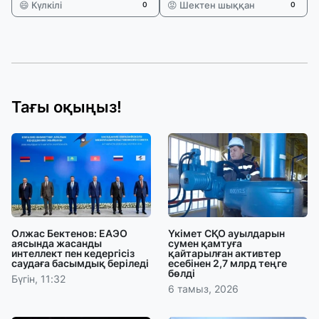
😄 Күлкілі
😡 Шектен шыққан
0
0
Тағы оқыңыз!
Олжас Бектенов: ЕАЭО
Үкімет СҚО ауылдарын
аясында жасанды
сумен қамтуға
интеллект пен кедергісіз
қайтарылған активтер
саудаға басымдық беріледі
есебінен 2,7 млрд теңге
бөлді
Бүгін, 11:32
6 тамыз, 2026