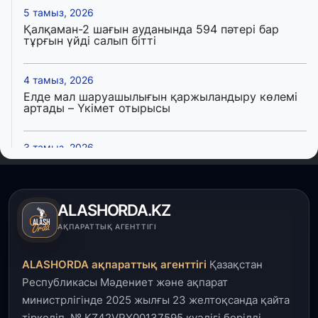
5 тамыз, 2026
Қалқаман-2 шағын ауданында 594 пәтері бар
тұрғын үйді салып бітті
4 тамыз, 2026
Елде мал шаруашылығын қаржыландыру көлемі
артады – Үкімет отырысы
3 тамыз, 2026
Өңірлерде жаңа вокзалдар, су құбыры,
логистикалық хаб және тұрғын үйлер
пайдалануға берілді
ALASHORDA.KZ
3 тамыз, 2026
АҚПАРАТТЫҚ АГЕНТТІГІ
Қызылордада 300 орындық аурухана,
Президенттік кітапхана және жаңа театр
ALASHORDA ақпараттық агенттігі
Қазақстан
салынып жатыр
Республикасы Мәдениет және ақпарат
министрлігінде 2025 жылғы 23 желтоқсанда қайта
1 тамыз, 2026
тіркеліп, № KZ42VPY00137595 куәлігі берілді.