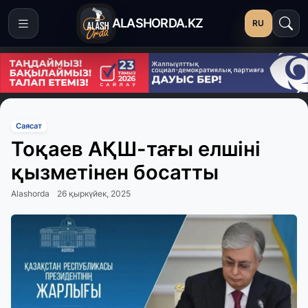
ALASHORDA.KZ
RU
Саясат
Тоқаев АҚШ-тағы елшіні
қызметінен босатты
Alashorda
26 қыркүйек, 2025