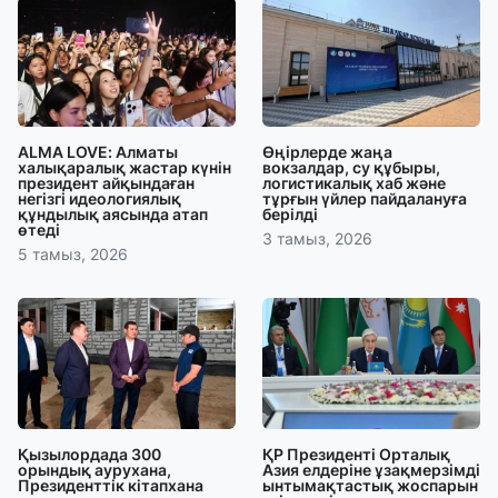
ALMA LOVE: Алматы
Өңірлерде жаңа
халықаралық жастар күнін
вокзалдар, су құбыры,
президент айқындаған
логистикалық хаб және
негізгі идеологиялық
тұрғын үйлер пайдалануға
құндылық аясында атап
берілді
өтеді
3 тамыз, 2026
5 тамыз, 2026
Қызылордада 300
ҚР Президенті Орталық
орындық аурухана,
Азия елдеріне ұзақмерзімді
Президенттік кітапхана
ынтымақтастық жоспарын