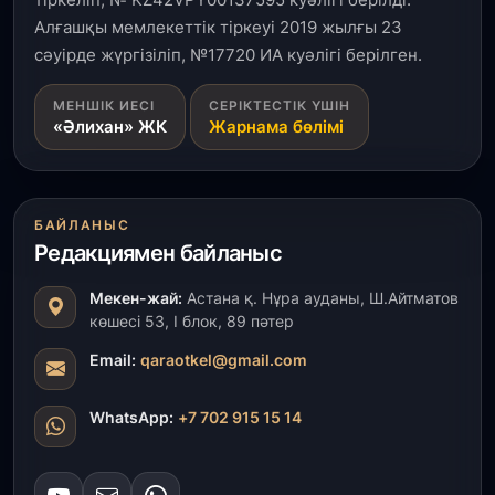
Кинопоиск Қазақстан азаматтарының ең
танымал онлайн-кинотеатрына айналды
Алғашқы мемлекеттік тіркеуі 2019 жылғы 23
сәуірде жүргізіліп, №17720 ИА куәлігі берілген.
31 шілде, 2026
МЕНШІК ИЕСІ
СЕРІКТЕСТІК ҮШІН
Ақмола облысындағы кездесуде кәсіпкерлер мен
«Әлихан» ЖК
Жарнама бөлімі
ұстаздар «Әділет» партиясына өз ұсыныстарын
айтты
31 шілде, 2026
БАЙЛАНЫС
ҚР Президенті Орталық Азия елдеріне
Редакциямен байланыс
ұзақмерзімді ынтымақтастық жоспарын әзірлеуді
ұсынды
Мекен-жай:
Астана қ. Нұра ауданы, Ш.Айтматов
көшесі 53, І блок, 89 пәтер
31 шілде, 2026
«Ауыл аманаты»: Түркістанда 30,2 млрд теңгеге
Email:
qaraotkel@gmail.com
4 223 жоба қаржыландырылды
WhatsApp:
+7 702 915 15 14
31 шілде, 2026
Президент тапсырмасы орындалды: Шардара
толық ауыз сумен қамтылды