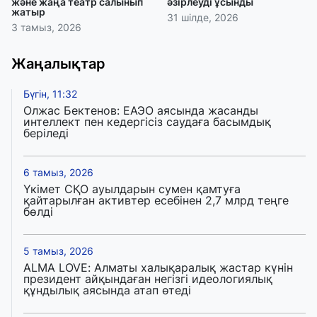
және жаңа театр салынып
әзірлеуді ұсынды
жатыр
31 шілде, 2026
3 тамыз, 2026
Жаңалықтар
Бүгін, 11:32
Олжас Бектенов: ЕАЭО аясында жасанды
интеллект пен кедергісіз саудаға басымдық
беріледі
6 тамыз, 2026
Үкімет СҚО ауылдарын сумен қамтуға
қайтарылған активтер есебінен 2,7 млрд теңге
бөлді
5 тамыз, 2026
ALMA LOVE: Алматы халықаралық жастар күнін
президент айқындаған негізгі идеологиялық
құндылық аясында атап өтеді