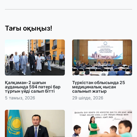
Тағы оқыңыз!
Қалқаман-2 шағын
Түркістан облысында 25
ауданында 594 пәтері бар
медициналық нысан
тұрғын үйді салып бітті
салынып жатыр
5 тамыз, 2026
29 шілде, 2026