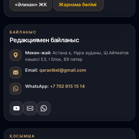
«Әлихан» ЖК
Жарнама бөлімі
4 223 жоба қаржыландырылды
31 шілде, 2026
Президент тапсырмасы орындалды: Шардара
БАЙЛАНЫС
толық ауыз сумен қамтылды
Редакциямен байланыс
30 шілде, 2026
Мекен-жай:
Астана қ. Нұра ауданы, Ш.Айтматов
Түркістанда «Арыс-2» және Темір ауылының
көшесі 53, І блок, 89 пәтер
теміржол вокзалдары пайдалануға берілді
Email:
qaraotkel@gmail.com
30 шілде, 2026
WhatsApp:
+7 702 915 15 14
Қордайлық қыз-келіншектер ұлттық нақыштағы
креативті бұйымдар шығаруда
29 шілде, 2026
Сарыарқа ауданында «Заң түні» әлеуметтік
акциясы өтті
ҚОСЫМША