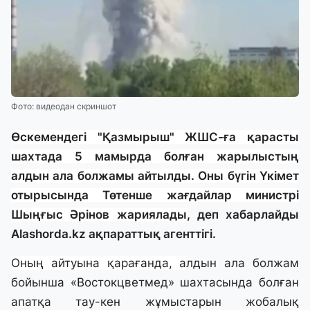
Фото: видеодан скриншот
Өскемендегі "Қазмырыш" ЖШС-ға қарасты
шахтада 5 мамырда болған жарылыстың
алдын ала болжамы айтылды. Оны бүгін Үкімет
отырысында Төтенше жағдайлар министрі
Шыңғыс Әрінов жариялады
, деп хабарлайды
Alashorda.kz
ақпараттық агенттігі.
Оның айтуына қарағанда, а
лдын ала болжам
бойынша «Востокцветмед» шахтасында болған
апатқа тау-кен жұмыстарын жобалық