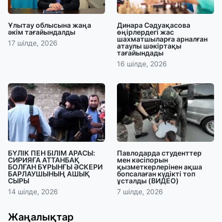
Ұлытау облысына жаңа
Динара Сәдуақасова
әкім тағайындалды
өңірлердегі жас
шахматшыларға арналған
17 шілде, 2026
атаулы шәкіртақы
тағайындады
16 шілде, 2026
БҮЛІК ПЕН БІЛІМ АРАСЫ:
Павлодарда студенттер
СИРИЯҒА АТТАНБАҚ
мен кәсіпорын
БОЛҒАН БҰРЫНҒЫ ӘСКЕРИ
қызметкерлерінен ақша
БАРЛАУШЫНЫҢ АШЫҚ
бопсалаған күдікті топ
СЫРЫ
ұсталды (ВИДЕО)
14 шілде, 2026
7 шілде, 2026
Жаңалықтар