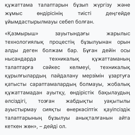
құжаттама талаптарын бұзып жүргізу және
жұмыс өндірісінің тиісті деңгейде
ұйымдастырылмауы себеп болған.
«Қазмырыш» зауытындағы жарылыс
технологиялық процестің бұзылуынан орын
алды деген болжам бар. Бұған дейін осы
нысандарда техникалық құжаттаманың
талаптарға сәйкес келмеуі, техникалық
құрылғылардың пайдалану мерзімін ұзартуға
қатысты сараптамалардың болмауы, жобалық
құжаттамадан ауытқу, өндірістік бақылаудың
әлсіздігі, тозған жабдықты уақытылы
ауыстырмау сияқты өнеркәсіптік қауіпсіздік
талаптарының бұзылуы анықталғанын айта
кеткен жөн», – дейді ол.