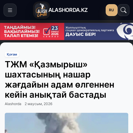
ALASHORDA.KZ
RU
Қоғам
ТЖМ «Қазмырыш»
шахтасының нашар
жағдайын адам өлгеннен
кейін анықтай бастады
Alashorda
2 маусым, 2026