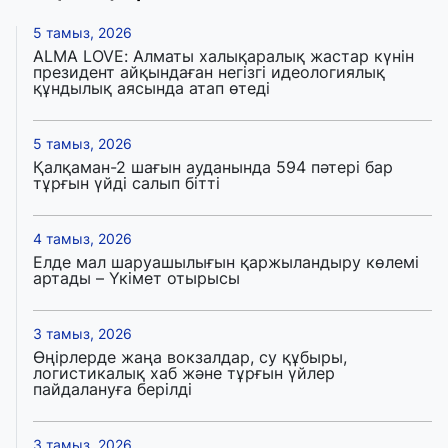
5 тамыз, 2026
ALMA LOVE: Алматы халықаралық жастар күнін
президент айқындаған негізгі идеологиялық
құндылық аясында атап өтеді
5 тамыз, 2026
Қалқаман-2 шағын ауданында 594 пәтері бар
тұрғын үйді салып бітті
4 тамыз, 2026
Елде мал шаруашылығын қаржыландыру көлемі
артады – Үкімет отырысы
3 тамыз, 2026
Өңірлерде жаңа вокзалдар, су құбыры,
логистикалық хаб және тұрғын үйлер
пайдалануға берілді
3 тамыз, 2026