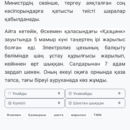
Министрдің сөзінше, тергеу аяқталған соң
кәсіпорындарға қатысты тиісті шаралар
қабылданады.
Айта кетейік, Өскемен қаласындағы «Қазцинк»
зауытында 5 мамыр күні таңертең ірі жарылыс
болған еді. Э
лектролиз цехының балқыту
бөлімінде шаң ұстау құрылғысы жарылып,
кейіннен өрт шыққан.
Салдарынан
7 адам
зардап шекен. Оның екеуі оқиға орнында қаза
тапса, тағы біреуі ауруханада көз жұмды.
🤍 Ұнайды
😞 Ұнамайды
0
0
😄 Күлкілі
😡 Шектен шыққан
0
0
Өскемен
Қазмырыш
шахта
жарылыс
ТЖМ