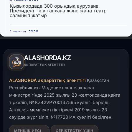
Қызылордада 300 орындық аурухана,
Президенттік кітапхана және жаңа театр
салынып жатыр
1 тамыз, 2026
Кинопоиск Қазақстан азаматтарының ең
танымал онлайн-кинотеатрына айналды
ALASHORDA.KZ
31 шілде, 2026
АҚПАРАТТЫҚ АГЕНТТІГІ
Ақмола облысындағы кездесуде кәсіпкерлер мен
ұстаздар «Әділет» партиясына өз ұсыныстарын
айтты
ALASHORDA ақпараттық агенттігі
Қазақстан
Республикасы Мәдениет және ақпарат
31 шілде, 2026
министрлігінде 2025 жылғы 23 желтоқсанда қайта
ҚР Президенті Орталық Азия елдеріне
тіркеліп, № KZ42VPY00137595 куәлігі берілді.
ұзақмерзімді ынтымақтастық жоспарын әзірлеуді
ұсынды
Алғашқы мемлекеттік тіркеуі 2019 жылғы 23
сәуірде жүргізіліп, №17720 ИА куәлігі берілген.
31 шілде, 2026
МЕНШІК ИЕСІ
СЕРІКТЕСТІК ҮШІН
«Ауыл аманаты»: Түркістанда 30,2 млрд теңгеге