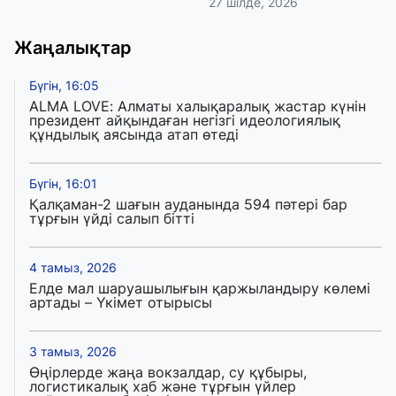
27 шілде, 2026
Жаңалықтар
Бүгін, 16:05
ALMA LOVE: Алматы халықаралық жастар күнін
президент айқындаған негізгі идеологиялық
құндылық аясында атап өтеді
Бүгін, 16:01
Қалқаман-2 шағын ауданында 594 пәтері бар
тұрғын үйді салып бітті
4 тамыз, 2026
Елде мал шаруашылығын қаржыландыру көлемі
артады – Үкімет отырысы
3 тамыз, 2026
Өңірлерде жаңа вокзалдар, су құбыры,
логистикалық хаб және тұрғын үйлер