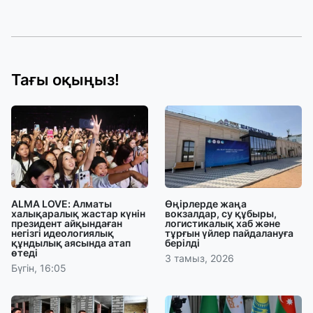
Тағы оқыңыз!
ALMA LOVE: Алматы
Өңірлерде жаңа
халықаралық жастар күнін
вокзалдар, су құбыры,
президент айқындаған
логистикалық хаб және
негізгі идеологиялық
тұрғын үйлер пайдалануға
құндылық аясында атап
берілді
өтеді
3 тамыз, 2026
Бүгін, 16:05