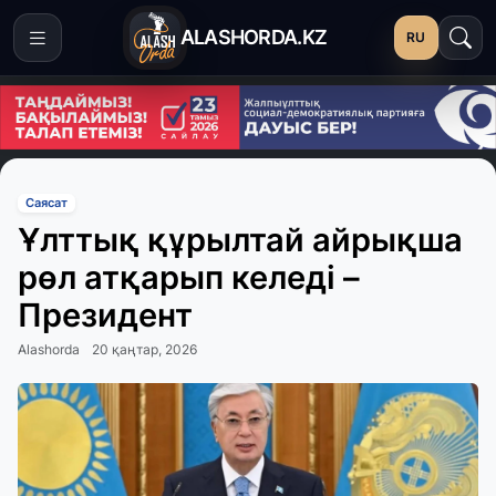
ALASHORDA.KZ
RU
Саясат
Ұлттық құрылтай айрықша
рөл атқарып келеді –
Президент
Alashorda
20 қаңтар, 2026