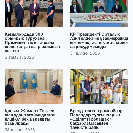
Қызылордада 300
ҚР Президенті Орталық
орындық аурухана,
Азия елдеріне ұзақмерзімді
Президенттік кітапхана
ынтымақтастық жоспарын
және жаңа театр салынып
әзірлеуді ұсынды
жатыр
31 шілде, 2026
3 тамыз, 2026
Қасым-Жомарт Тоқаев
Брендтелген трамвайлар
жаңадан тағайындалған
Павлодар тұрғындарын
елші Әлібек Бақаевты
«Әділетті болашақ»
қабылдады
бағдарламасымен
таныстырады
28 шілде, 2026