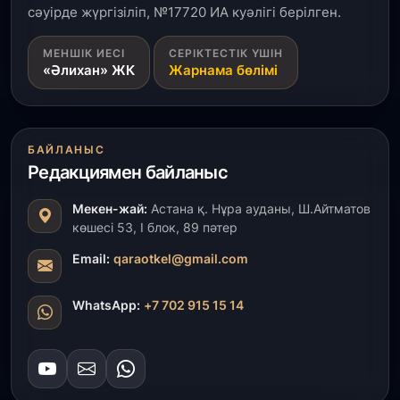
сәуірде жүргізіліп, №17720 ИА куәлігі берілген.
31 шілде, 2026
МЕНШІК ИЕСІ
СЕРІКТЕСТІК ҮШІН
«Ауыл аманаты»: Түркістанда 30,2 млрд теңгеге
«Әлихан» ЖК
Жарнама бөлімі
4 223 жоба қаржыландырылды
31 шілде, 2026
Президент тапсырмасы орындалды: Шардара
БАЙЛАНЫС
толық ауыз сумен қамтылды
Редакциямен байланыс
30 шілде, 2026
Мекен-жай:
Астана қ. Нұра ауданы, Ш.Айтматов
Түркістанда «Арыс-2» және Темір ауылының
көшесі 53, І блок, 89 пәтер
теміржол вокзалдары пайдалануға берілді
Email:
qaraotkel@gmail.com
30 шілде, 2026
WhatsApp:
+7 702 915 15 14
Қордайлық қыз-келіншектер ұлттық нақыштағы
креативті бұйымдар шығаруда
29 шілде, 2026
Сарыарқа ауданында «Заң түні» әлеуметтік