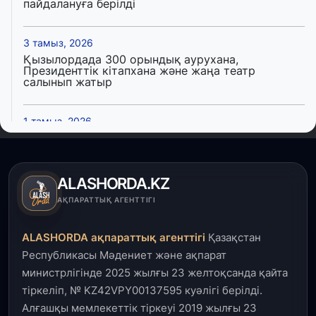
пайдалануға берілді
3 тамыз, 2026
Қызылордада 300 орындық аурухана,
Президенттік кітапхана және жаңа театр
салынып жатыр
1 тамыз, 2026
Кинопоиск Қазақстан азаматтарының ең
танымал онлайн-кинотеатрына айналды
ALASHORDA.KZ
31 шілде, 2026
АҚПАРАТТЫҚ АГЕНТТІГІ
Ақмола облысындағы кездесуде кәсіпкерлер мен
ұстаздар «Әділет» партиясына өз ұсыныстарын
айтты
ALASHORDA ақпараттық агенттігі
Қазақстан
Республикасы Мәдениет және ақпарат
31 шілде, 2026
министрлігінде 2025 жылғы 23 желтоқсанда қайта
ҚР Президенті Орталық Азия елдеріне
тіркеліп, № KZ42VPY00137595 куәлігі берілді.
ұзақмерзімді ынтымақтастық жоспарын әзірлеуді
ұсынды
Алғашқы мемлекеттік тіркеуі 2019 жылғы 23