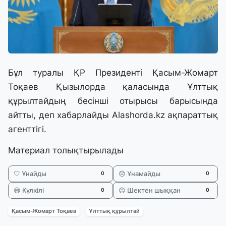
Бұл туралы ҚР Президенті Қасым-Жомарт
Тоқаев Қызылорда қаласында Ұлттық
құрылтайдың бесінші отырысы барысында
айтты, деп хабарлайды
Alashorda.kz
ақпараттық
агенттігі.
Материал толықтырылады
🤍 Ұнайды
😞 Ұнамайды
0
0
😄 Күлкілі
😡 Шектен шыққан
0
0
Қасым-Жомарт Тоқаев
Ұлттық құрылтай