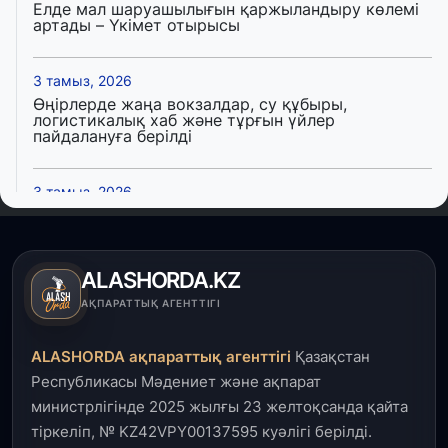
Елде мал шаруашылығын қаржыландыру көлемі
артады – Үкімет отырысы
3 тамыз, 2026
Өңірлерде жаңа вокзалдар, су құбыры,
логистикалық хаб және тұрғын үйлер
пайдалануға берілді
3 тамыз, 2026
Қызылордада 300 орындық аурухана,
Президенттік кітапхана және жаңа театр
салынып жатыр
ALASHORDA.KZ
1 тамыз, 2026
АҚПАРАТТЫҚ АГЕНТТІГІ
Кинопоиск Қазақстан азаматтарының ең
танымал онлайн-кинотеатрына айналды
ALASHORDA ақпараттық агенттігі
Қазақстан
Республикасы Мәдениет және ақпарат
31 шілде, 2026
министрлігінде 2025 жылғы 23 желтоқсанда қайта
Ақмола облысындағы кездесуде кәсіпкерлер мен
тіркеліп, № KZ42VPY00137595 куәлігі берілді.
ұстаздар «Әділет» партиясына өз ұсыныстарын