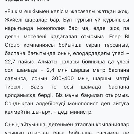
«Ешкім ешкіммен келісім жасағалы жатқан жоқ.
Жүйелі шаралар бар. Бұл тұрғын үй құрылысы
нарығында монополия бар ма, әлде жоқ па
деген мәселені қадағалап отырмыз. Егер BI
Group компаниясы бойынша сұрап тұрсаңыз,
баспана бағытында оның елодардадағы үлесі –
22,7 пайыз. Алматы қаласы бойныша да үлесі
сол шамада – 2,4 млн шаршы метр баспана
салынса, соның 300-400 мың шаршы метрі
тиесілі. Bazis те осы шамада баспана
қолданысқа берді. Біз мұны бақылап отырмыз.
Сондықтан әлдебіреуді монополист деп айтуға
келмейтін шығар», – деді министр.
Оның айтуынша, дегенмен аталған компаниялар
ұсынып отырған баға бойынша расымен де