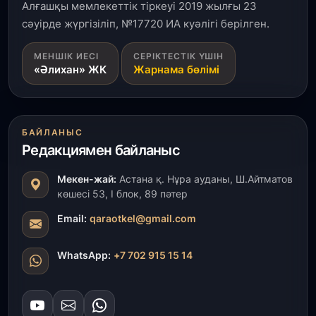
айтты
Алғашқы мемлекеттік тіркеуі 2019 жылғы 23
сәуірде жүргізіліп, №17720 ИА куәлігі берілген.
31 шілде, 2026
МЕНШІК ИЕСІ
СЕРІКТЕСТІК ҮШІН
ҚР Президенті Орталық Азия елдеріне
«Әлихан» ЖК
Жарнама бөлімі
ұзақмерзімді ынтымақтастық жоспарын әзірлеуді
ұсынды
31 шілде, 2026
БАЙЛАНЫС
«Ауыл аманаты»: Түркістанда 30,2 млрд теңгеге
Редакциямен байланыс
4 223 жоба қаржыландырылды
Мекен-жай:
Астана қ. Нұра ауданы, Ш.Айтматов
31 шілде, 2026
көшесі 53, І блок, 89 пәтер
Президент тапсырмасы орындалды: Шардара
толық ауыз сумен қамтылды
Email:
qaraotkel@gmail.com
30 шілде, 2026
WhatsApp:
+7 702 915 15 14
Түркістанда «Арыс-2» және Темір ауылының
теміржол вокзалдары пайдалануға берілді