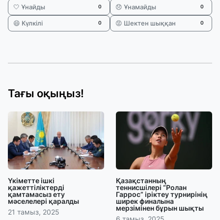
🤍 Ұнайды
😞 Ұнамайды
0
0
😄 Күлкілі
😡 Шектен шыққан
0
0
Тағы оқыңыз!
Үкіметте ішкі
Қазақстанның
қажеттіліктерді
теннисшілері “Ролан
қамтамасыз ету
Гаррос” іріктеу турнирінің
мәселелері қаралды
ширек финалына
мерзімінен бұрын шықты
21 тамыз, 2025
6 тамыз, 2025