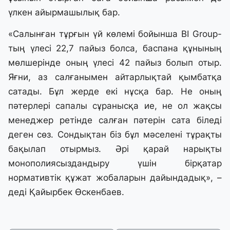
үлкен айырмашылық бар.
«Салынған тұрғын үй көлемі бойынша BI Group-
тың үлесі 22,7 пайыз болса, баспана құнының
мөлшерінде оның үлесі 42 пайыз болып отыр.
Яғни, аз салғанымен айтарлықтай қымбатқа
сатады. Бұл жерде екі нұсқа бар. Не оның
пәтерлері сапалы сұранысқа ие, не ол жақсы
менеджер ретінде салған пәтерін сата біледі
деген сөз. Сондықтан біз бұл мәселені тұрақты
бақылап отырмыз. Әрі қарай нарықты
монополиясыздандыру үшін бірқатар
нормативтік құжат жобаларын дайындадық», –
деді Қайырбек Өскенбаев.