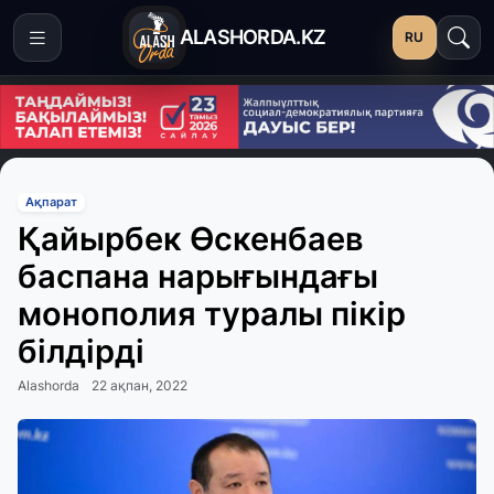
ALASHORDA.KZ
RU
Ақпарат
Қайырбек Өскенбаев
баспана нарығындағы
монополия туралы пікір
білдірді
Alashorda
22 ақпан, 2022