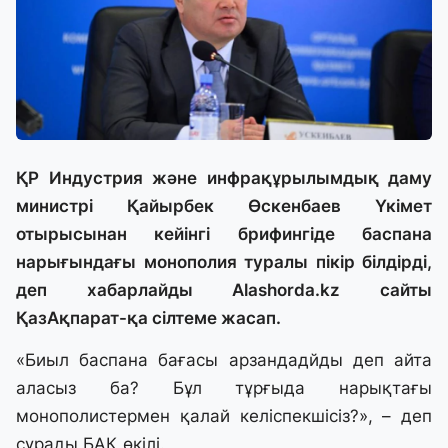
ҚР Индустрия және инфрақұрылымдық даму
министрі Қайырбек Өскенбаев Үкімет
отырысынан кейінгі брифингіде баспана
нарығындағы монополия туралы пікір білдірді,
деп хабарлайды Alashorda.kz сайты
ҚазАқпарат-қа сілтеме жасап.
«Биыл баспана бағасы арзандадйды деп айта
аласыз ба? Бұл тұрғыда нарықтағы
монополистермен қалай келіспекшісіз?», – деп
сұрады БАҚ өкілі.