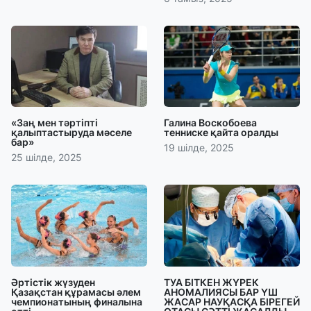
«Заң мен тәртіпті
Галина Воскобоева
қалыптастыруда мәселе
тенниске қайта оралды
бар»
19 шілде, 2025
25 шілде, 2025
Әртістік жүзуден
ТУА БІТКЕН ЖҮРЕК
Қазақстан құрамасы әлем
АНОМАЛИЯСЫ БАР ҮШ
чемпионатының финалына
ЖАСАР НАУҚАСҚА БІРЕГЕЙ