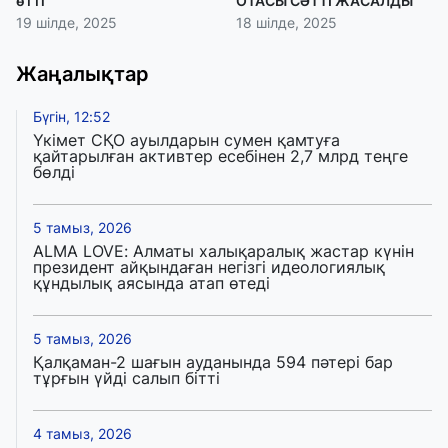
өтті
ОТАСЫ СӘТТІ ЖАСАЛДЫ
19 шілде, 2025
18 шілде, 2025
Жаңалықтар
Бүгін, 12:52
Үкімет СҚО ауылдарын сумен қамтуға
қайтарылған активтер есебінен 2,7 млрд теңге
бөлді
5 тамыз, 2026
ALMA LOVE: Алматы халықаралық жастар күнін
президент айқындаған негізгі идеологиялық
құндылық аясында атап өтеді
5 тамыз, 2026
Қалқаман-2 шағын ауданында 594 пәтері бар
тұрғын үйді салып бітті
4 тамыз, 2026