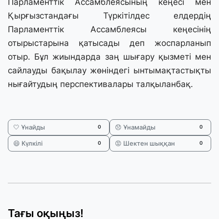
Парламенттік Ассамблеясының кеңесі мен
Қырғызстандағы Түркітілдес елдердің
Парламенттік Ассамблеясы кеңесінің
отырыстарына қатысады деп жоспарланып
отыр. Бұл жиындарда заң шығару қызметі мен
сайлауды бақылау жөніндегі ынтымақтастықты
нығайтудың перспективалары талқыланбақ.
🤍 Ұнайды
😞 Ұнамайды
0
0
😄 Күлкілі
😡 Шектен шыққан
0
0
Тағы оқыңыз!