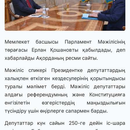
Мемлекет басшысы Парламент Мәжілісінің
төрағасы Ерлан Қошановты қабылдады, деп
хабарлайды Ақорданың ресми сайты.
Мәжіліс спикері Президентке депутаттардың
халықпен өткізген кездесулерінің қорытындысы
туралы мәлімет берді. Мәжіліс депутаттары
алдағы референдумның және Конституцияға
енгізілетін өзгерістердің маңыздылығын
түсіндіру үшін өңірлерге сапармен барды.
Депутаттар күн сайын 250-ге дейін іс-шара