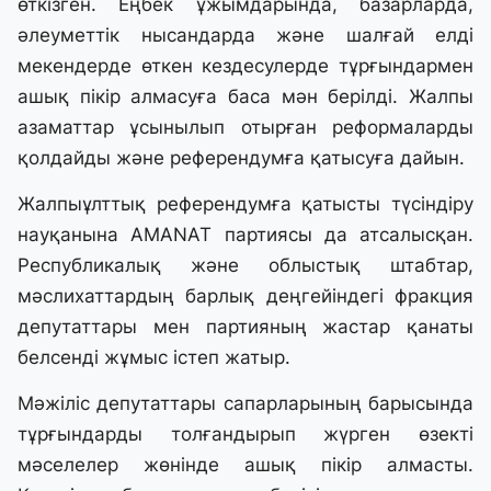
өткізген. Еңбек ұжымдарында, базарларда,
әлеуметтік нысандарда және шалғай елді
мекендерде өткен кездесулерде тұрғындармен
ашық пікір алмасуға баса мән берілді. Жалпы
азаматтар ұсынылып отырған реформаларды
қолдайды және референдумға қатысуға дайын.
Жалпыұлттық референдумға қатысты түсіндіру
науқанына AMANAT партиясы да атсалысқан.
Республикалық және облыстық штабтар,
мәслихаттардың барлық деңгейіндегі фракция
депутаттары мен партияның жастар қанаты
белсенді жұмыс істеп жатыр.
Мәжіліс депутаттары сапарларының барысында
тұрғындарды толғандырып жүрген өзекті
мәселелер жөнінде ашық пікір алмасты.