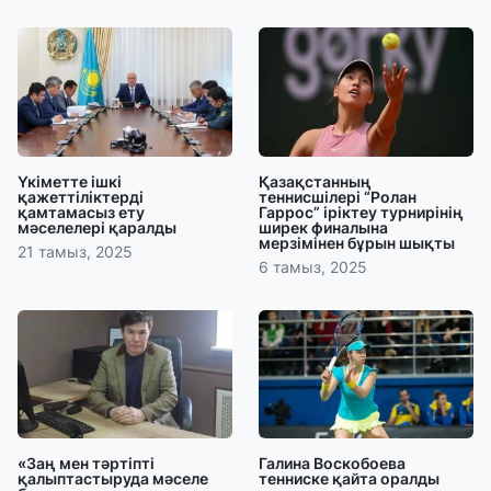
Үкіметте ішкі
Қазақстанның
қажеттіліктерді
теннисшілері “Ролан
қамтамасыз ету
Гаррос” іріктеу турнирінің
мәселелері қаралды
ширек финалына
мерзімінен бұрын шықты
21 тамыз, 2025
6 тамыз, 2025
«Заң мен тәртіпті
Галина Воскобоева
қалыптастыруда мәселе
тенниске қайта оралды