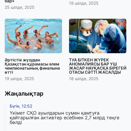
бар»
19 шілде, 2025
25 шілде, 2025
Әртістік жүзуден
ТУА БІТКЕН ЖҮРЕК
Қазақстан құрамасы әлем
АНОМАЛИЯСЫ БАР ҮШ
чемпионатының финалына
ЖАСАР НАУҚАСҚА БІРЕГЕЙ
өтті
ОТАСЫ СӘТТІ ЖАСАЛДЫ
19 шілде, 2025
18 шілде, 2025
Жаңалықтар
Бүгін, 12:52
Үкімет СҚО ауылдарын сумен қамтуға
қайтарылған активтер есебінен 2,7 млрд теңге
бөлді