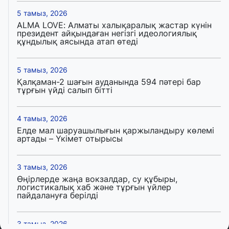
5 тамыз, 2026
ALMA LOVE: Алматы халықаралық жастар күнін
президент айқындаған негізгі идеологиялық
құндылық аясында атап өтеді
5 тамыз, 2026
Қалқаман-2 шағын ауданында 594 пәтері бар
тұрғын үйді салып бітті
4 тамыз, 2026
Елде мал шаруашылығын қаржыландыру көлемі
артады – Үкімет отырысы
3 тамыз, 2026
Өңірлерде жаңа вокзалдар, су құбыры,
логистикалық хаб және тұрғын үйлер
пайдалануға берілді
3 тамыз, 2026