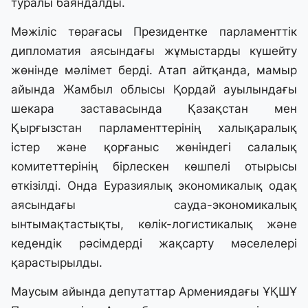
туралы баяндалды.
Мәжіліс төрағасы Президентке парламенттік
дипломатия аясындағы жұмыстарды күшейту
жөнінде мәлімет берді. Атап айтқанда, мамыр
айында Жамбыл облысы Қордай ауылындағы
шекара заставасында Қазақстан мен
Қырғызстан парламенттерінің халықаралық
істер және қорғаныс жөніндегі салалық
комитеттерінің бірлескен көшпелі отырысы
өткізілді. Онда Еуразиялық экономикалық одақ
аясындағы сауда-экономикалық
ынтымақтастықты, көлік-логистикалық және
кедендік рәсімдерді жақсарту мәселелері
қарастырылды.
Маусым айында депутаттар Армениядағы ҰҚШҰ