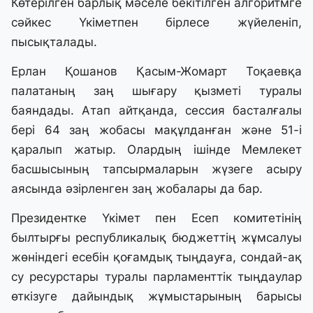
Көтерілген барлық мәселе бекітілген алгоритмге
сәйкес Үкіметпен бірлесе жүйеленіп,
пысықталады.
Ерлан Қошанов Қасым-Жомарт Тоқаевқа
палатаның заң шығару қызметі туралы
баяндады. Атап айтқанда, сессия басталғалы
бері 64 заң жобасы мақұлданған және 51-і
қаралып жатыр. Олардың ішінде Мемлекет
басшысының тапсырмаларын жүзеге асыру
аясында әзірленген заң жобалары да бар.
Президентке Үкімет пен Есеп комитетінің
былтырғы республикалық бюджеттің жұмсалуы
жөніндегі есебін қоғамдық тыңдауға, сондай-ақ
су ресурстары туралы парламенттік тыңдаулар
өткізуге дайындық жұмыстарының барысы