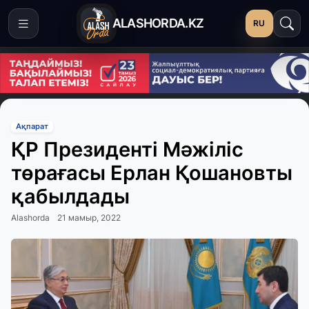
ALASHORDA.KZ
RU
Ақпарат
ҚР Президенті Мәжіліс
төрағасы Ерлан Қошановты
қабылдады
Alashorda
21 мамыр, 2022