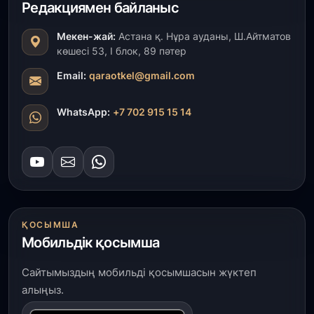
Редакциямен байланыс
4 223 жоба қаржыландырылды
Мекен-жай:
Астана қ. Нұра ауданы, Ш.Айтматов
31 шілде, 2026
көшесі 53, І блок, 89 пәтер
Президент тапсырмасы орындалды: Шардара
толық ауыз сумен қамтылды
Email:
qaraotkel@gmail.com
30 шілде, 2026
WhatsApp:
+7 702 915 15 14
Түркістанда «Арыс-2» және Темір ауылының
теміржол вокзалдары пайдалануға берілді
30 шілде, 2026
Қордайлық қыз-келіншектер ұлттық нақыштағы
креативті бұйымдар шығаруда
ҚОСЫМША
Мобильдік қосымша
29 шілде, 2026
Сарыарқа ауданында «Заң түні» әлеуметтік
Сайтымыздың мобильді қосымшасын жүктеп
акциясы өтті
алыңыз.
29 шілде, 2026