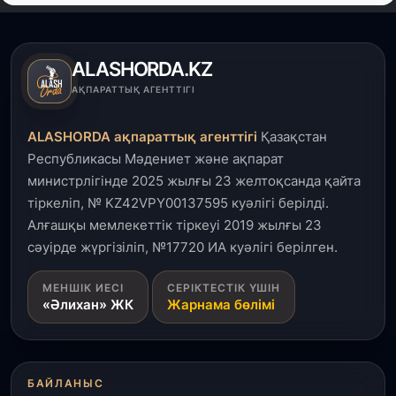
Қызылордада 300 орындық аурухана,
Президенттік кітапхана және жаңа театр
салынып жатыр
ALASHORDA.KZ
1 тамыз, 2026
АҚПАРАТТЫҚ АГЕНТТІГІ
Кинопоиск Қазақстан азаматтарының ең
танымал онлайн-кинотеатрына айналды
ALASHORDA ақпараттық агенттігі
Қазақстан
Республикасы Мәдениет және ақпарат
31 шілде, 2026
министрлігінде 2025 жылғы 23 желтоқсанда қайта
Ақмола облысындағы кездесуде кәсіпкерлер мен
тіркеліп, № KZ42VPY00137595 куәлігі берілді.
ұстаздар «Әділет» партиясына өз ұсыныстарын
айтты
Алғашқы мемлекеттік тіркеуі 2019 жылғы 23
сәуірде жүргізіліп, №17720 ИА куәлігі берілген.
31 шілде, 2026
МЕНШІК ИЕСІ
СЕРІКТЕСТІК ҮШІН
ҚР Президенті Орталық Азия елдеріне
«Әлихан» ЖК
Жарнама бөлімі
ұзақмерзімді ынтымақтастық жоспарын әзірлеуді
ұсынды
31 шілде, 2026
БАЙЛАНЫС
«Ауыл аманаты»: Түркістанда 30,2 млрд теңгеге