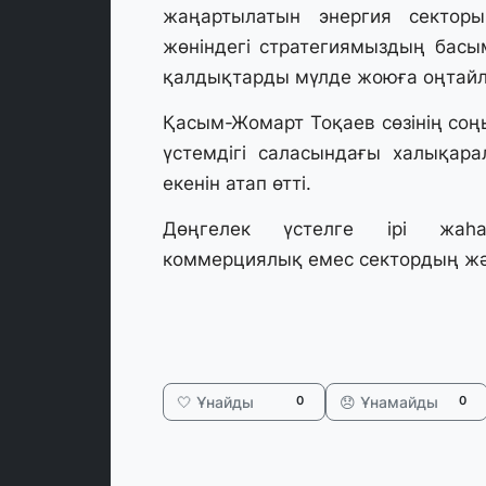
жаңартылатын энергия секторын
жөніндегі стратегиямыздың бас
қалдықтарды мүлде жоюға оңтайлы
Қасым-Жомарт Тоқаев сөзінің со
үстемдігі саласындағы халықар
екенін атап өтті.
Дөңгелек үстелге ірі жаһа
коммерциялық емес сектордың жә
🤍 Ұнайды
😞 Ұнамайды
0
0