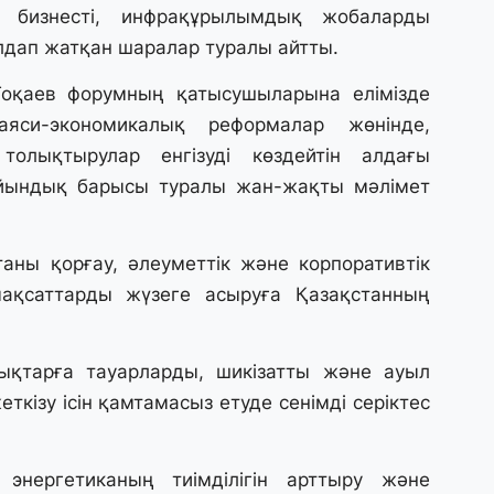
31
а бизнесті, инфрақұрылымдық жобаларды
Қ
дап жатқан шаралар туралы айтты.
ұ
ж
оқаев форумның қатысушыларына елімізде
аяси-экономикалық реформалар жөнінде,
31
толықтырулар енгізуді көздейтін алдағы
«
йындық барысы туралы жан-жақты мәлімет
м
қ
ны қорғау, әлеуметтік және корпоративтік
31
ақсаттарды жүзеге асыруға Қазақстанның
П
Ш
рықтарға тауарларды, шикізатты және ауыл
30
ткізу ісін қамтамасыз етуде сенімді серіктес
Т
а
па
энергетиканың тиімділігін арттыру және