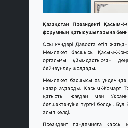
Қазақстан Президенті Қасым-Ж
форумның қатысушыларына бейне
Осы күндері Давоста өтіп жатқа
Мемлекет басшысы Қасым-Жома
орталығы ұйымдастырған дөң
бейнеүндеу жолдады.
Мемлекет басшысы өз үндеуінде ә
назар аударды. Қасым-Жомарт То
қатысты жағдай мен Украин
бөлшектенуіне түрткі болды. Бұл
алып келді.
Президент пандемияға қарсы к