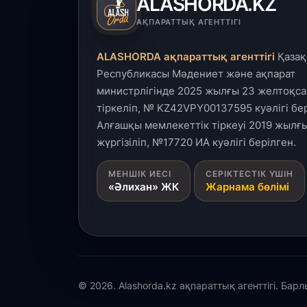
ALASHORDA.KZ
АҚПАРАТТЫҚ АГЕНТТІГІ
ALASHORDA ақпараттық агенттігі
Қазақ
Республикасы Мәдениет және ақпарат
министрлігінде 2025 жылғы 23 желтоқса
тіркеліп, № KZ42VPY00137595 куәлігі бер
Алғашқы мемлекеттік тіркеуі 2019 жылғы
жүргізіліп, №17720 ИА куәлігі берілген.
МЕНШІК ИЕСІ
СЕРІКТЕСТІК ҮШІН
«Әлихан» ЖК
Жарнама бөлімі
© 2026. Alashorda.kz ақпараттық агенттігі. Бар