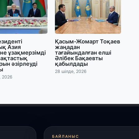
27
Б
т
б
езиденті
Қасым-Жомарт Тоқаев
ық Азия
жаңадан
27
не ұзақмерзімді
тағайындалған елші
Е
ақтастық
Әлібек Бақаевты
д
ын әзірлеуді
қабылдады
ы
28 шілде, 2026
, 2026
27
Т
ж
ө
к
25
«
о
БАЙЛАНЫС