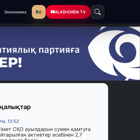
RU
ALASHORDA TV
Экономика
ңалықтар
гін, 12:52
кімет СҚО ауылдарын сумен қамтуға
йтарылған активтер есебінен 2,7