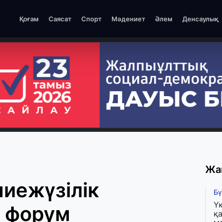
Қоғам
Саясат
Спорт
Мәдениет
Әлем
Денсаулық
Жа
иежүзілік
Бү
Ү
 форум
қа