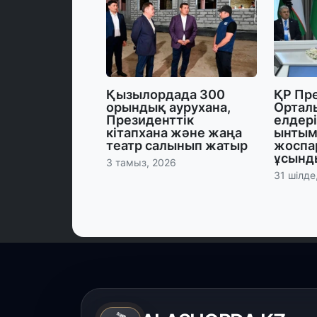
Қызылордада 300
ҚР Пр
орындық аурухана,
Ортал
Президенттік
елдері
кітапхана және жаңа
ынтым
театр салынып жатыр
жоспар
ұсынд
3 тамыз, 2026
31 шілде