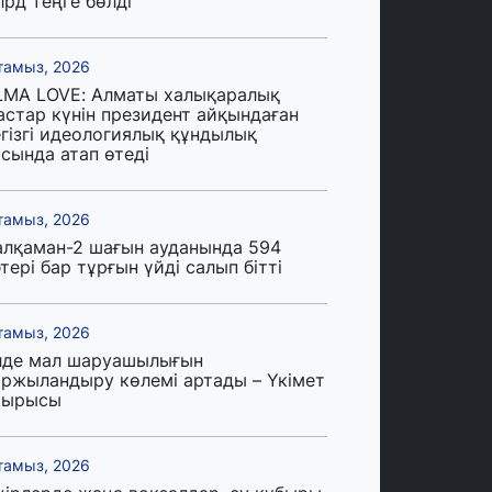
лрд теңге бөлді
тамыз, 2026
LMA LOVE: Алматы халықаралық
астар күнін президент айқындаған
егізгі идеологиялық құндылық
сында атап өтеді
тамыз, 2026
алқаман-2 шағын ауданында 594
тері бар тұрғын үйді салып бітті
тамыз, 2026
лде мал шаруашылығын
аржыландыру көлемі артады – Үкімет
тырысы
тамыз, 2026