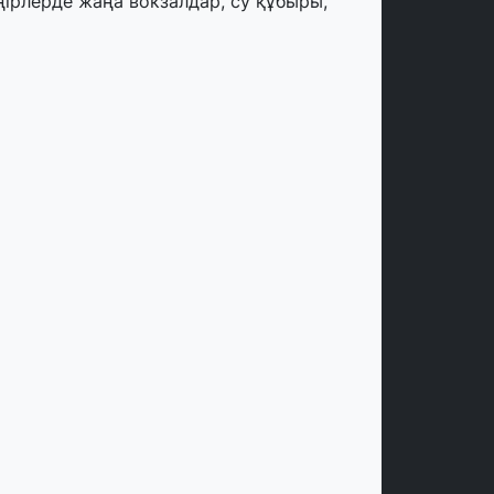
ңірлерде жаңа вокзалдар, су құбыры,
огистикалық хаб және тұрғын үйлер
йдалануға берілді
тамыз, 2026
ызылордада 300 орындық аурухана,
резиденттік кітапхана және жаңа
еатр салынып жатыр
тамыз, 2026
инопоиск Қазақстан азаматтарының
ң танымал онлайн-кинотеатрына
йналды
 шілде, 2026
қмола облысындағы кездесуде
әсіпкерлер мен ұстаздар «Әділет»
артиясына өз ұсыныстарын айтты