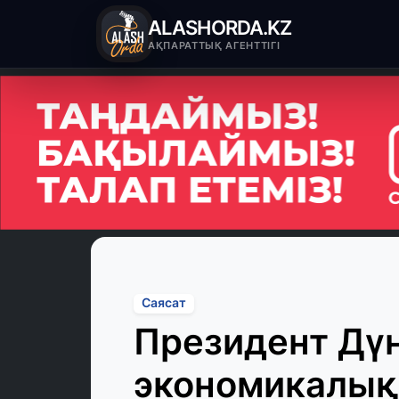
ALASHORDA.KZ
АҚПАРАТТЫҚ АГЕНТТІГІ
Саясат
Президент Дүн
экономикалық