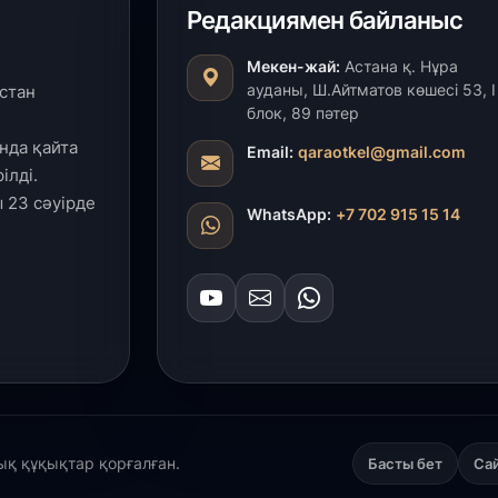
ж
Редакциямен байланыс
Мекен-жай:
Астана қ. Нұра
25
ауданы, Ш.Айтматов көшесі 53, І
стан
П
блок, 89 пәтер
ө
қ
нда қайта
Email:
qaraotkel@gmail.com
ілді.
 23 сәуірде
24
WhatsApp:
+7 702 915 15 14
«
ш
24
Үк
а
23
Т
лық құқықтар қорғалған.
Басты бет
Са
7