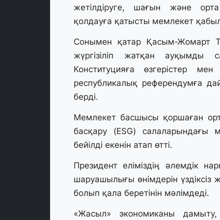
жетілдіруге, шағын және орт
қолдауға қатысты мемлекет қабыл
Сонымен қатар Қасым-Жомарт Т
жүргізіліп жатқан ауқымды с
Конституцияға өзгерістер мен 
республикалық референдумға да
берді.
Мемлекет басшысы қоршаған орта
басқару (ESG) салаларындағы м
бейілді екенін атап өтті.
Президент еліміздің әлемдік на
шаруашылығы өнімдерін үздіксіз же
болып қала беретінін мәлімдеді.
«Жасыл» экономиканы дамыту, 