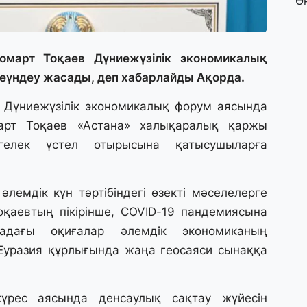
Ө
л
па
омарт Тоқаев Дүниежүзілік экономикалық
3 
үндеу жасады, деп хабарлайды Ақорда.
Қ
П
н Дүниежүзілік экономикалық форум аясында
т
рт Тоқаев «Астана» халықаралық қаржы
гелек үстел отырысына қатысушыларға
1 
К
е
а
лемдік күн тәртібіндегі өзекті мәселелерге
қаевтың пікірінше, COVID-19 пандемиясына
адағы оқиғалар әлемдік экономиканың
31
А
 Еуразия құрлығында жаңа геосаяси сынаққа
к
п
үрес аясында денсаулық сақтау жүйесін