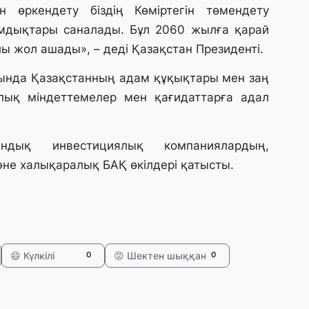
 өркендету біздің Көміртегін төмендету
30
ымдықтары саналады. Бұл 2060 жылға қарай
Қ
 жол ашады», – деді Қазақстан Президенті.
н
ш
ңында Қазақстанның адам құқықтары мен заң
алық міндеттемелер мен қағидаттарға адал
29
С
ә
ндық инвестициялық компаниялардың,
не халықаралық БАҚ өкілдері қатысты.
29
Қ
ұ
29
😄 Күлкілі
😡 Шектен шыққан
0
0
Т
н