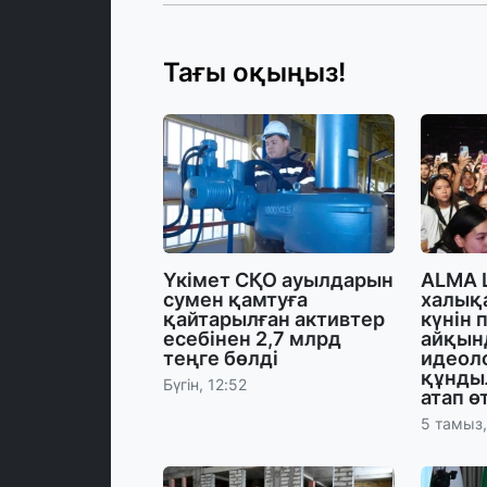
Тағы оқыңыз!
Үкімет СҚО ауылдарын
ALMA 
сумен қамтуға
халық
қайтарылған активтер
күнін 
есебінен 2,7 млрд
айқынд
теңге бөлді
идеол
құнды
Бүгін, 12:52
атап ө
5 тамыз