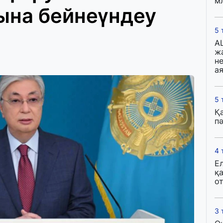
м
на бейнеүндеу
5 
A
ж
н
ая
5 
Қ
пә
4 
Е
қ
о
3 