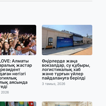
28
Қ
т
қ
28
Т
бе
з
27
LOVE: Алматы
Өңірлерде жаңа
аралық жастар
вокзалдар, су құбыры,
А
президент
логистикалық хаб
«
аған негізгі
және тұрғын үйлер
м
огиялық
пайдалануға берілді
лық аясында
3 тамыз, 2026
теді
27
, 2026
«
с