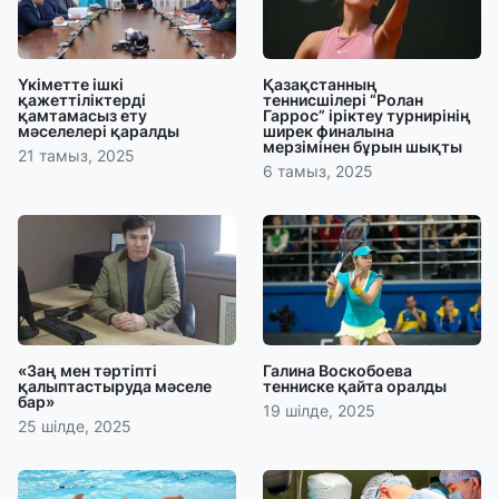
Үкіметте ішкі
Қазақстанның
қажеттіліктерді
теннисшілері “Ролан
қамтамасыз ету
Гаррос” іріктеу турнирінің
мәселелері қаралды
ширек финалына
мерзімінен бұрын шықты
21 тамыз, 2025
6 тамыз, 2025
«Заң мен тәртіпті
Галина Воскобоева
қалыптастыруда мәселе
тенниске қайта оралды
бар»
19 шілде, 2025
25 шілде, 2025