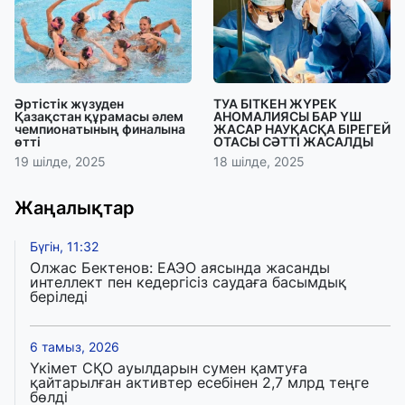
Әртістік жүзуден
ТУА БІТКЕН ЖҮРЕК
Қазақстан құрамасы әлем
АНОМАЛИЯСЫ БАР ҮШ
чемпионатының финалына
ЖАСАР НАУҚАСҚА БІРЕГЕЙ
өтті
ОТАСЫ СӘТТІ ЖАСАЛДЫ
19 шілде, 2025
18 шілде, 2025
Жаңалықтар
Бүгін, 11:32
Олжас Бектенов: ЕАЭО аясында жасанды
интеллект пен кедергісіз саудаға басымдық
беріледі
6 тамыз, 2026
Үкімет СҚО ауылдарын сумен қамтуға
қайтарылған активтер есебінен 2,7 млрд теңге
бөлді