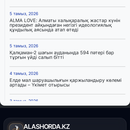
5 тамыз, 2026
ALMA LOVE: Алматы халықаралық жастар күнін
президент айқындаған негізгі идеологиялық
құндылық аясында атап өтеді
5 тамыз, 2026
Қалқаман-2 шағын ауданында 594 пәтері бар
тұрғын үйді салып бітті
4 тамыз, 2026
Елде мал шаруашылығын қаржыландыру көлемі
артады – Үкімет отырысы
3 тамыз, 2026
Өңірлерде жаңа вокзалдар, су құбыры,
логистикалық хаб және тұрғын үйлер
пайдалануға берілді
ALASHORDA.KZ