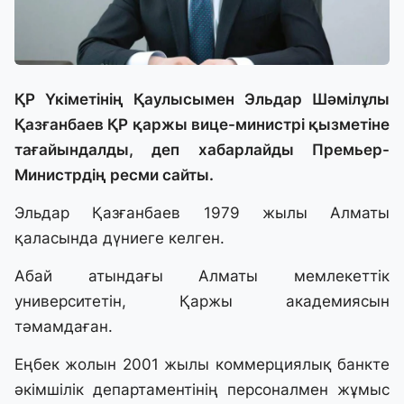
ҚР Үкіметінің Қаулысымен Эльдар Шәмілұлы
Қазғанбаев ҚР қаржы вице-министрі қызметіне
тағайындалды, деп хабарлайды Премьер-
Министрдің ресми сайты.
Эльдар Қазғанбаев 1979 жылы Алматы
қаласында дүниеге келген.
Абай атындағы Алматы мемлекеттік
университетін, Қаржы академиясын
тәмамдаған.
Еңбек жолын 2001 жылы коммерциялық банкте
әкімшілік департаментінің персоналмен жұмыс