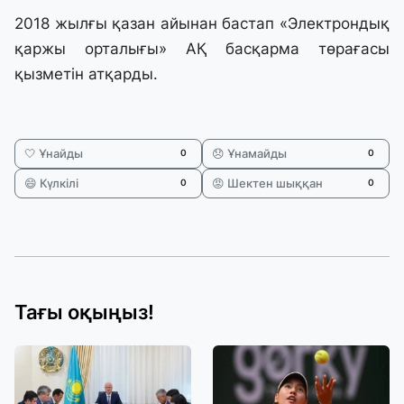
2018 жылғы қазан айынан бастап «Электрондық
қаржы орталығы» АҚ басқарма төрағасы
қызметін атқарды.
🤍 Ұнайды
😞 Ұнамайды
0
0
😄 Күлкілі
😡 Шектен шыққан
0
0
Тағы оқыңыз!