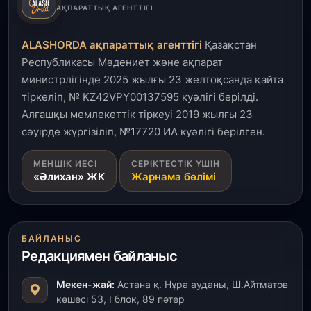
3 тамыз, 2026
АҚПАРАТТЫҚ АГЕНТТІГІ
Қызылордада 300 орындық аурухана,
Президенттік кітапхана және жаңа театр
ALASHORDA ақпараттық агенттігі
Қазақстан
салынып жатыр
Республикасы Мәдениет және ақпарат
министрлігінде 2025 жылғы 23 желтоқсанда қайта
1 тамыз, 2026
тіркеліп, № KZ42VPY00137595 куәлігі берілді.
Кинопоиск Қазақстан азаматтарының ең
танымал онлайн-кинотеатрына айналды
Алғашқы мемлекеттік тіркеуі 2019 жылғы 23
сәуірде жүргізіліп, №17720 ИА куәлігі берілген.
31 шілде, 2026
МЕНШІК ИЕСІ
СЕРІКТЕСТІК ҮШІН
Ақмола облысындағы кездесуде кәсіпкерлер мен
«Әлихан» ЖК
Жарнама бөлімі
ұстаздар «Әділет» партиясына өз ұсыныстарын
айтты
31 шілде, 2026
БАЙЛАНЫС
ҚР Президенті Орталық Азия елдеріне
Редакциямен байланыс
ұзақмерзімді ынтымақтастық жоспарын әзірлеуді
ұсынды
Мекен-жай:
Астана қ. Нұра ауданы, Ш.Айтматов
көшесі 53, І блок, 89 пәтер
31 шілде, 2026