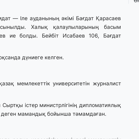
Ө
л
па
идат — Іле ауданының әкімі Бағдат Қарасаев
ұсынылды. Халық қалаулыларының басым
3 
ев ие болды. Бейбіт Исабаев 106, Бағдат
Қ
П
т
оқсанда дүниеге келген.
1 
К
е
қазақ мемлекеттік университетін журналист
а
 Сыртқы істер министрлігінің дипломатиялық
31
А
 деген мамандық бойынша тәмамдаған.
к
п