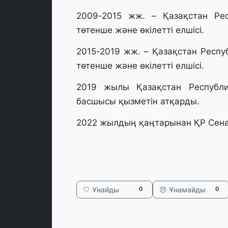
2009-2015 жж. – Қазақстан Ре
төтенше және өкілетті елшісі.
2015-2019 жж. – Қазақстан Респ
төтенше және өкілетті елшісі.
2019 жылы Қазақстан Республик
басшысы қызметін атқарды.
2022 жылдың қаңтарынан ҚР Сена
🤍 Ұнайды
😞 Ұнамайды
0
0