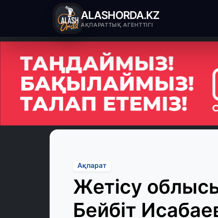
ALASHORDA.KZ
АҚПАРАТТЫҚ АГЕНТТІГІ
Ақпарат
Жетісу облысы
Бейбіт Исабае