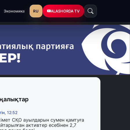
RU
ALASHORDA TV
Экономика
ңалықтар
гін, 12:52
кімет СҚО ауылдарын сумен қамтуға
йтарылған активтер есебінен 2,7