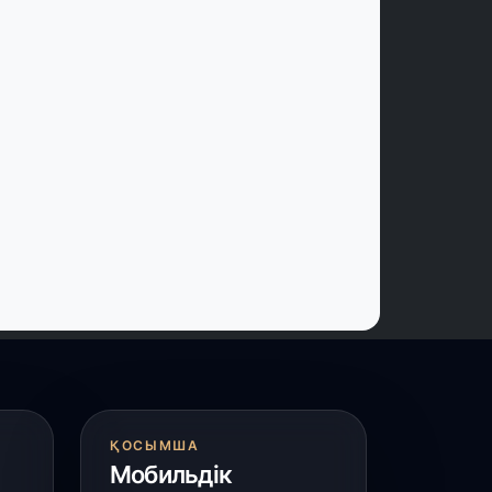
атыр» – Салтанат Балпықова
 шілде, 2026
резидент ХХІІ Қазақстан–Ресей
ңіраралық ынтымақтастық форумына
атысады
 шілде, 2026
Қордай ауданына алыс-жақын
етелден туристер келеді»
 шілде, 2026
імет ішкі өндірісті арттыру арқылы
зық-түлік бағасын тұрақтандырмақ
 шілде, 2026
ҚОСЫМША
үркістан облысы әкімдігі жалпы құны
Мобильдік
8 миллион АҚШ доллары болатын