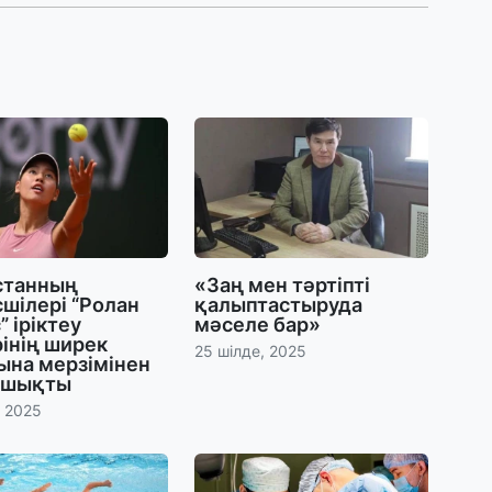
27
Б
т
б
27
Е
д
27
станның
«Заң мен тәртіпті
шілері “Ролан
қалыптастыруда
Т
” іріктеу
мәселе бар»
ж
інің ширек
ө
25 шілде, 2025
ына мерзімінен
к
 шықты
, 2025
25
«
о