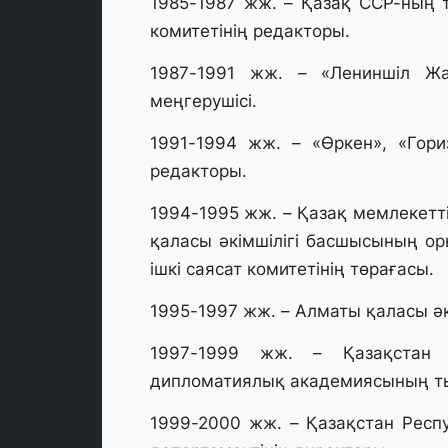
1985-1987 жж. – Қазақ ССР-ның т
комитетінің редакторы.
1987-1991 жж. – «Лениншіл Жас
меңгерушісі.
1991-1994 жж. – «Өркен», «Гори
редакторы.
1994-1995 жж. – Қазақ мемлекетт
қаласы әкімшілігі басшысының ор
ішкі саясат комитетінің төрағасы.
1995-1997 жж. – Алматы қаласы әк
1997-1999 жж. – Қазақстан Р
дипломатиялық академиясының 
1999-2000 жж. – Қазақстан Респуб