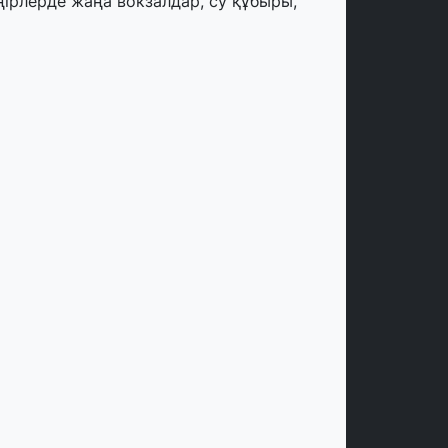
ңірлерде жаңа вокзалдар, су құбыры,
огистикалық хаб және тұрғын үйлер
йдалануға берілді
тамыз, 2026
ызылордада 300 орындық аурухана,
резиденттік кітапхана және жаңа
еатр салынып жатыр
тамыз, 2026
инопоиск Қазақстан азаматтарының
ң танымал онлайн-кинотеатрына
йналды
 шілде, 2026
қмола облысындағы кездесуде
әсіпкерлер мен ұстаздар «Әділет»
артиясына өз ұсыныстарын айтты