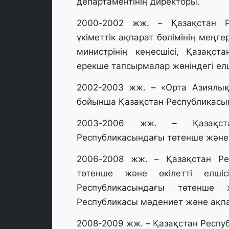
департаментінің директоры.
2000-2002 жж. – Қазақстан Ре
үкіметтік ақпарат бөлімінің меңг
министрінің кеңесшісі, Қазақст
ерекше тапсырмалар жөніндегі елш
2002-2003 жж. – «Орта Азиялық
бойынша Қазақстан Республикасын
2003-2006 жж. – Қазақста
Республикасындағы төтенше және ө
2006-2008 жж. – Қазақстан Ре
төтенше және өкілетті елшіс
Республикасындағы төтенше 
Республикасы мәдениет және ақпа
2008-2009 жж. – Қазақстан Респу