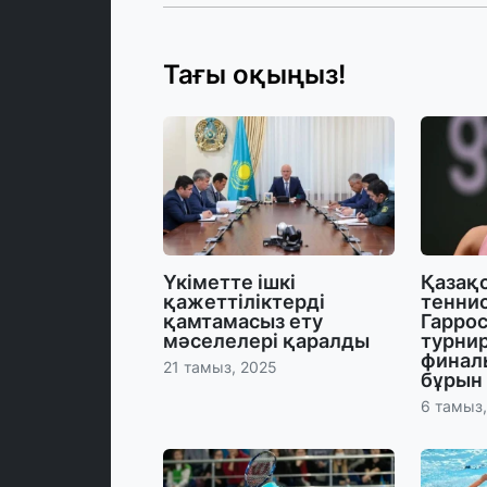
Тағы оқыңыз!
Үкіметте ішкі
Қазақ
қажеттіліктерді
теннис
қамтамасыз ету
Гаррос
мәселелері қаралды
турнир
финал
21 тамыз, 2025
бұрын
6 тамыз