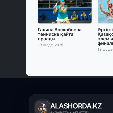
Галина Воскобоева
Әртіст
тенниске қайта
Қазақ
оралды
әлем 
финалы
19 шілде, 2025
19 шілде
ALASHORDA.KZ
АҚПАРАТТЫҚ АГЕНТТІГІ