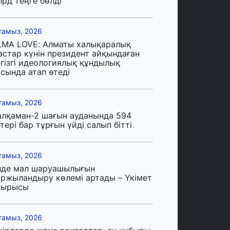
лрд теңге бөлді
тамыз, 2026
LMA LOVE: Алматы халықаралық
астар күнін президент айқындаған
егізгі идеологиялық құндылық
сында атап өтеді
тамыз, 2026
алқаман-2 шағын ауданында 594
тері бар тұрғын үйді салып бітті
тамыз, 2026
лде мал шаруашылығын
аржыландыру көлемі артады – Үкімет
тырысы
тамыз, 2026