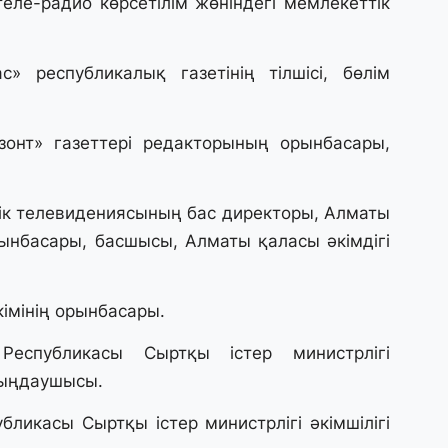
еле-радио көрсетілім жөніндегі мемлекеттік
31
Қ
ұ
ж
» республикалық газетінің тілшісі, бөлім
31
зонт» газеттері редакторының орынбасары,
«
м
қ
ік телевидениясының бас директоры, Алматы
ынбасары, басшысы, Алматы қаласы әкімдігі
31
П
Ш
імінің орынбасары.
еспубликасы Сыртқы істер министрлігі
30
тыңдаушысы.
Т
а
па
ликасы Сыртқы істер министрлігі әкімшілігі