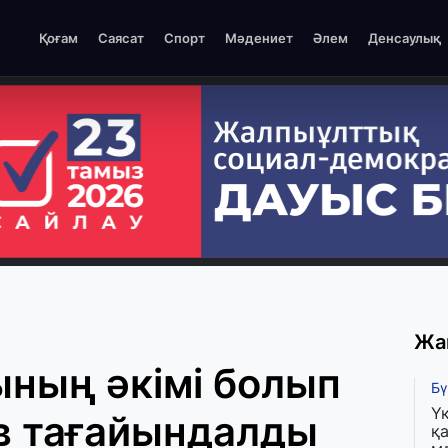
Қоғам
Саясат
Спорт
Мәдениет
Әлем
Денсаулық
Жа
ның әкімі болып
Бү
Ү
в тағайындалды
қа