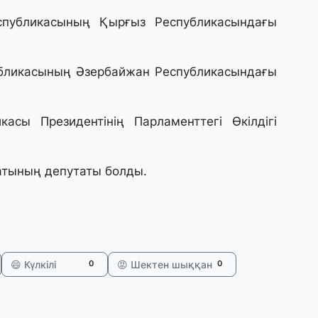
28
спубликасының Қырғыз Республикасындағы
Қ
т
қ
убликасының Әзербайжан Республикасындағы
28
Т
асы Президентінің Парламенттегі Өкілдігі
бе
з
тының депутаты болды.
27
А
«
м
😄 Күлкілі
😡 Шектен шыққан
0
0
27
«
с