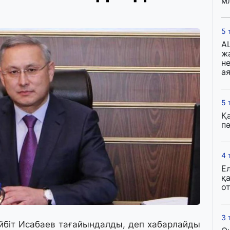
м
5 
A
ж
н
ая
5 
Қ
пә
4 
Е
қ
о
3 
йбіт Исабаев тағайындалды, деп хабарлайды