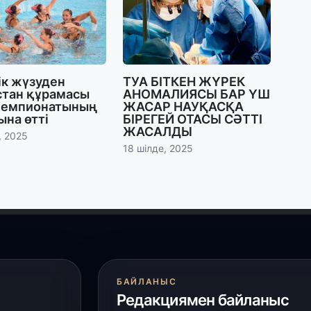
ж
25
П
ө
ік жүзуден
ТУА БІТКЕН ЖҮРЕК
қ
стан құрамасы
АНОМАЛИЯСЫ БАР ҮШ
чемпионатының
ЖАСАР НАУҚАСҚА
на өтті
БІРЕГЕЙ ОТАСЫ СӘТТІ
24
ЖАСАЛДЫ
, 2025
«
18 шілде, 2025
ш
24
Үк
а
23
БАЙЛАНЫС
Т
Редакциямен байланыс
7