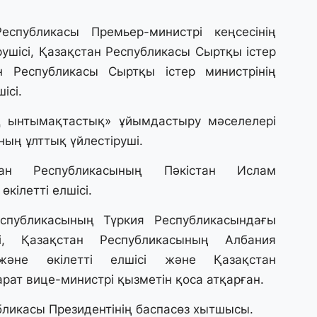
30
спубликасы Премьер-министрі кеңсесінің
Қ
н
ерушісі, Қазақстан Республикасы Сыртқы істер
ш
ан Республикасы Сыртқы істер министрінің
ісі.
29
 ынтымақтастық» ұйымдастыру мәселелері
С
ә
ың ұлттық үйлестіруші.
н Республикасының Пәкістан Ислам
29
кілетті елшісі.
Қ
ұ
спубликасының Түркия Республикасындағы
і, Қазақстан Республикасының Албания
29
және өкілетті елшісі және Қазақстан
Т
рат вице-министрі қызметін қоса атқарған.
н
бликасы Президентінің баспасөз хытшысы.