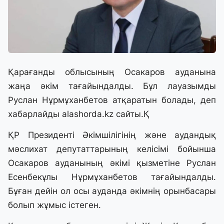
Қарағанды облысының Осакаров ауданына
жаңа әкім тағайындалды. Бұл лауазымды
Руслан Нұрмұханбетов атқаратын болады, деп
хабарлайды alashorda.kz сайты.Қ
ҚР Президенті Әкімшілігінің және аудандық
мәслихат депутаттарының келісімі бойынша
Осакаров ауданының әкімі қызметіне Руслан
Есенбекұлы Нұрмұханбетов тағайындалды.
Бұған дейін ол осы ауданда әкімнің орынбасары
болып жұмыс істеген.