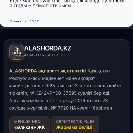
Елде мал шаруашылығын қаржыландыру көлемі
артады – Үкімет отырысы
3 тамыз, 2026
Өңірлерде жаңа вокзалдар, су құбыры,
логистикалық хаб және тұрғын үйлер
пайдалануға берілді
ALASHORDA.KZ
3 тамыз, 2026
АҚПАРАТТЫҚ АГЕНТТІГІ
Қызылордада 300 орындық аурухана,
Президенттік кітапхана және жаңа театр
ALASHORDA ақпараттық агенттігі
Қазақстан
салынып жатыр
Республикасы Мәдениет және ақпарат
министрлігінде 2025 жылғы 23 желтоқсанда қайта
1 тамыз, 2026
тіркеліп, № KZ42VPY00137595 куәлігі берілді.
Кинопоиск Қазақстан азаматтарының ең
танымал онлайн-кинотеатрына айналды
Алғашқы мемлекеттік тіркеуі 2019 жылғы 23
сәуірде жүргізіліп, №17720 ИА куәлігі берілген.
31 шілде, 2026
МЕНШІК ИЕСІ
СЕРІКТЕСТІК ҮШІН
Ақмола облысындағы кездесуде кәсіпкерлер мен
«Әлихан» ЖК
Жарнама бөлімі
ұстаздар «Әділет» партиясына өз ұсыныстарын
айтты