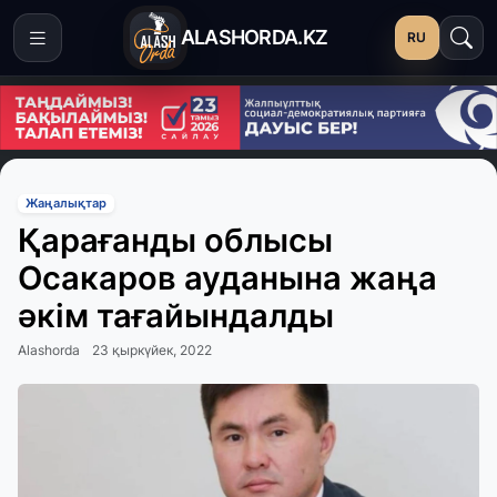
ALASHORDA.KZ
RU
Жаңалықтар
Қарағанды облысы
Осакаров ауданына жаңа
әкім тағайындалды
Alashorda
23 қыркүйек, 2022