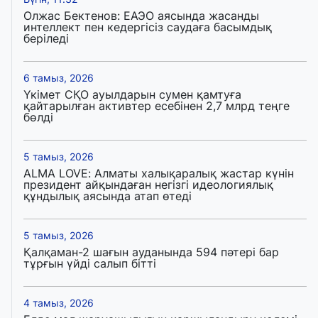
Олжас Бектенов: ЕАЭО аясында жасанды
интеллект пен кедергісіз саудаға басымдық
беріледі
6 тамыз, 2026
Үкімет СҚО ауылдарын сумен қамтуға
қайтарылған активтер есебінен 2,7 млрд теңге
бөлді
5 тамыз, 2026
ALMA LOVE: Алматы халықаралық жастар күнін
президент айқындаған негізгі идеологиялық
құндылық аясында атап өтеді
5 тамыз, 2026
Қалқаман-2 шағын ауданында 594 пәтері бар
тұрғын үйді салып бітті
4 тамыз, 2026