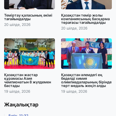
Теміртау қаласының әкімі
Қазақстан темір жолы
тағайындалды
компаниясының басқарма
төрағасы тағайындалды
20 шілде, 2026
20 шілде, 2026
Қазақстан жастар
Қазақстан әлемдегі ең
құрамасы Азия
беделді химия
чемпионатын 8 жүлдемен
олимпиадаларының бірінде
бастады
төрт медаль жеңіп алды
19 шілде, 2026
19 шілде, 2026
Жаңалықтар
Бүгін, 11:32