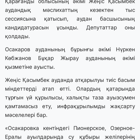
Қарағанды облысының әкімі Жеңіс Қасымбек
аудандық мәслихаттың кезектен тыс
сессиясына қатысып, аудан басшысының
кандидатурасын ұсынды. Депутаттар оны
қолдады.
Осакаров ауданының бұрынғы әкімі Нүркен
Көбжанов Бұқар Жырау ауданының әкімі
қызметіне ауысты.
Жеңіс Қасымбек ауданда атқарылуы тиіс басым
міндеттерді атап өтті. Олардың қатарында
тұрғын үй құрылысы, халықты таза ауызсумен
қамтамасыз ету, инфрақұрылымды жақсарту
мәселелері бар.
«Осакаровка кентіндегі Пионерское, Озерное-
Ералы ауылдарында су құбыры желілерінің