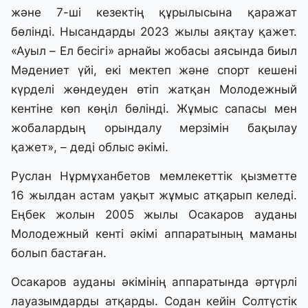
және 7-ші кезектің құрылысына қаражат
бөлінді. Нысандарды 2023 жылы аяқтау қажет.
«Ауыл – Ел бесігі» арнайы жобасы аясында биыл
Мәдениет үйі, екі мектеп және спорт кешені
күрделі жөндеуден өтіп жатқан Молодежный
кентіне көп көңіл бөлінді. Жұмыс сапасы мен
жобалардың орындалу мерзімін бақылау
қажет», – деді облыс әкімі.
Руслан Нұрмұханбетов мемлекеттік қызметте
16 жылдан астам уақыт жұмыс атқарып келеді.
Еңбек жолын 2005 жылы Осакаров ауданы
Молодежный кенті әкімі аппаратының маманы
болып бастаған.
Осакаров ауданы әкімінің аппаратында әртүрлі
лауазымдарды атқарды. Содан кейін Солтүстік