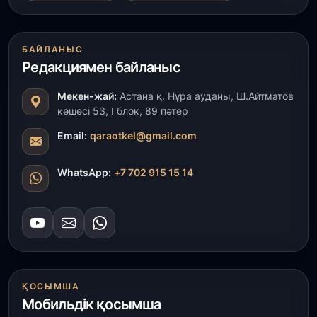
31 шілде, 2026
БАЙЛАНЫС
ҚР Президенті Орталық Азия елдеріне
Редакциямен байланыс
ұзақмерзімді ынтымақтастық жоспарын әзірлеуді
ұсынды
Мекен-жай:
Астана қ. Нұра ауданы, Ш.Айтматов
көшесі 53, І блок, 89 пәтер
31 шілде, 2026
«Ауыл аманаты»: Түркістанда 30,2 млрд теңгеге
Email:
qaraotkel@gmail.com
4 223 жоба қаржыландырылды
WhatsApp:
+7 702 915 15 14
31 шілде, 2026
Президент тапсырмасы орындалды: Шардара
толық ауыз сумен қамтылды
30 шілде, 2026
Түркістанда «Арыс-2» және Темір ауылының
теміржол вокзалдары пайдалануға берілді
ҚОСЫМША
Мобильдік қосымша