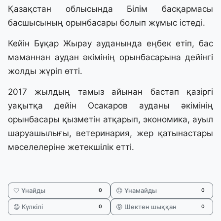
Қазақстан облысында Білім басқармасы
басшысының орынбасары болып жұмыс істеді.
Кейін Бұқар Жырау ауданында еңбек етіп, бас
маманнан аудан әкімінің орынбасарына дейінгі
жолды жүріп өтті.
2017 жылдың тамыз айынан бастап қазіргі
уақытқа дейін Осакаров ауданы әкімінің
орынбасары қызметін атқарып, экономика, ауыл
шаруашылығы, ветеринария, жер қатынастары
мәселелеріне жетекшілік етті.
🤍 Ұнайды
😞 Ұнамайды
0
0
😄 Күлкілі
😡 Шектен шыққан
0
0