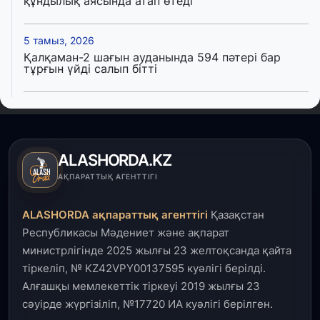
құндылық аясында атап өтеді
5 тамыз, 2026
Қалқаман-2 шағын ауданында 594 пәтері бар
тұрғын үйді салып бітті
4 тамыз, 2026
Елде мал шаруашылығын қаржыландыру көлемі
артады – Үкімет отырысы
ALASHORDA.KZ
3 тамыз, 2026
АҚПАРАТТЫҚ АГЕНТТІГІ
Өңірлерде жаңа вокзалдар, су құбыры,
логистикалық хаб және тұрғын үйлер
ALASHORDA ақпараттық агенттігі
Қазақстан
пайдалануға берілді
Республикасы Мәдениет және ақпарат
министрлігінде 2025 жылғы 23 желтоқсанда қайта
3 тамыз, 2026
тіркеліп, № KZ42VPY00137595 куәлігі берілді.
Қызылордада 300 орындық аурухана,
Президенттік кітапхана және жаңа театр
Алғашқы мемлекеттік тіркеуі 2019 жылғы 23
салынып жатыр
сәуірде жүргізіліп, №17720 ИА куәлігі берілген.