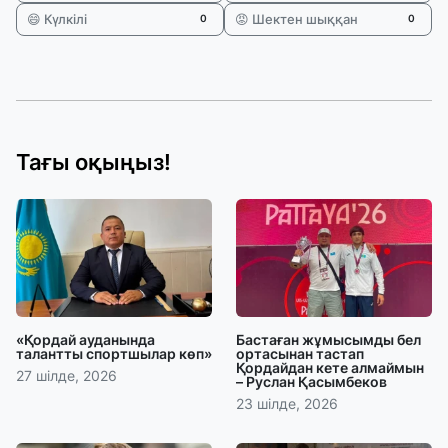
😄 Күлкілі
😡 Шектен шыққан
0
0
Тағы оқыңыз!
«Қордай ауданында
Бастаған жұмысымды бел
талантты спортшылар көп»
ортасынан тастап
Қордайдан кете алмаймын
27 шілде, 2026
– Руслан Қасымбеков
23 шілде, 2026