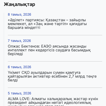
Жаңалықтар
8 тамыз, 2026
«Әділет» партиясы: Қазақстан – зайырлы
мемлекет, ал «Заң және тәртіп» қағидаты
баршаға міндетті
7 тамыз, 2026
Олжас Бектенов: ЕАЭО аясында жасанды
интеллект пен кедергісіз саудаға басымдық
беріледі
6 тамыз, 2026
Үкімет СҚО ауылдарын сумен қамтуға
қайтарылған активтер есебінен 2,7 млрд теңге
бөлді
5 тамыз, 2026
ALMA LOVE: Алматы халықаралық жастар күнін
президент айқындаған негізгі идеологиялық