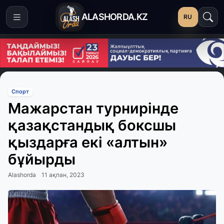
ALASHORDA.KZ
RU
Спорт
Мажарстан турнирінде
қазақстандық боксшы
қыздарға екі «алтын»
бұйырды
Alashorda
11 ақпан, 2023