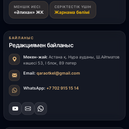
1 тамыз, 2026
МЕНШІК ИЕСІ
СЕРІКТЕСТІК ҮШІН
«Әлихан» ЖК
Жарнама бөлімі
Кинопоиск Қазақстан азаматтарының ең
танымал онлайн-кинотеатрына айналды
31 шілде, 2026
БАЙЛАНЫС
Ақмола облысындағы кездесуде кәсіпкерлер мен
Редакциямен байланыс
ұстаздар «Әділет» партиясына өз ұсыныстарын
айтты
Мекен-жай:
Астана қ. Нұра ауданы, Ш.Айтматов
көшесі 53, І блок, 89 пәтер
31 шілде, 2026
ҚР Президенті Орталық Азия елдеріне
Email:
qaraotkel@gmail.com
ұзақмерзімді ынтымақтастық жоспарын әзірлеуді
ұсынды
WhatsApp:
+7 702 915 15 14
31 шілде, 2026
«Ауыл аманаты»: Түркістанда 30,2 млрд теңгеге
4 223 жоба қаржыландырылды
31 шілде, 2026