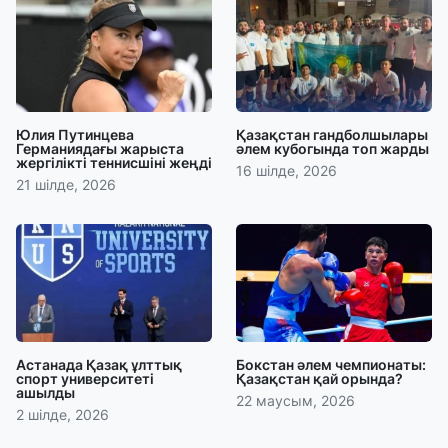
Юлия Путинцева
Қазақстан гандболшылары
Германиядағы жарыста
әлем кубогында топ жарды
жергілікті теннисшіні жеңді
16 шілде, 2026
21 шілде, 2026
Астанада Қазақ ұлттық
Бокстан әлем чемпионаты:
спорт университеті
Қазақстан қай орында?
ашылды
22 маусым, 2026
2 шілде, 2026