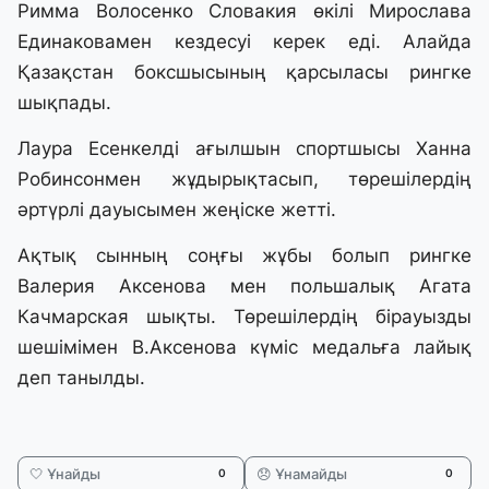
Римма Волосенко Словакия өкілі Мирослава
Единаковамен кездесуі керек еді. Алайда
Қазақстан боксшысының қарсыласы рингке
шықпады.
Лаура Есенкелді ағылшын спортшысы Ханна
Робинсонмен жұдырықтасып, төрешілердің
әртүрлі дауысымен жеңіске жетті.
Ақтық сынның соңғы жұбы болып рингке
Валерия Аксенова мен польшалық Агата
Качмарская шықты. Төрешілердің бірауызды
шешімімен В.Аксенова күміс медальға лайық
деп танылды.
🤍 Ұнайды
😞 Ұнамайды
0
0