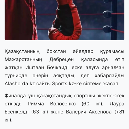
Қазақстанның бокстан әйелдер құрамасы
Мажарстанның Дебрецен қаласында өтіп
жатқан Иштван Бочкаиді еске алуға арналған
турнирде өнерін аяқтады, деп хабарлайды
Alashorda.kz сайты Sports.kz-ке сілтеме жасап.
Финалда үш қазақстандық спортшы жекпе-жек
өткізді: Римма Волосенко (60 кг), Лаура
Есенкелді (63 кг) және Валерия Аксенова (+81
кг).