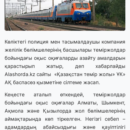
Көліктегі полиция мен тасымалдаушы компания
желілік бөлімшелерінің басшылары теміржолдар
бойындағы оқыс оқиғаларды азайту амалдарын
қарастырып жатыр, деп хабарлайды
Alashorda.kz сайты
«Қазақстан темір жолы» ҰК»
АҚ баспасөз қызметіне сілтеме жасап.
Кеңесте аталып өткендей, теміржолдар
бойындағы оқыс оқиғалар Алматы, Шымкент,
Ақмола және Қызылорда жол бөлімшелерінің
аймақтарында көп тіркелген. Негізгі себеп –
адамдардың абайсыздығы және қауіптілігі