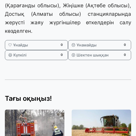
(Қарағанды облысы), Жіңішке (Ақтөбе облысы),
Достық (Алматы облысы) станцияларында
жерүсті жаяу жүргіншілер өткелдерін салу
көзделген.
🤍 Ұнайды
😞 Ұнамайды
0
0
😄 Күлкілі
😡 Шектен шыққан
0
0
Тағы оқыңыз!