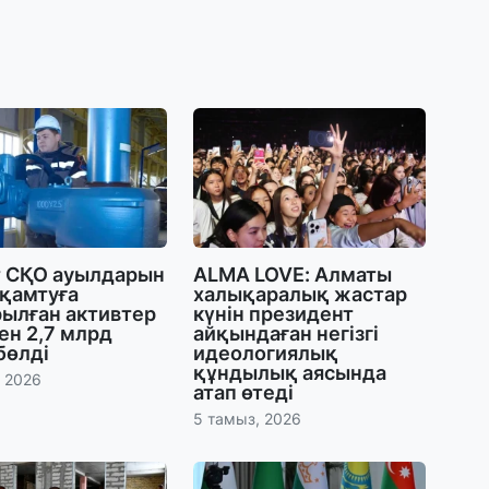
30
Т
а
па
30
Қ
н
ш
т СҚО ауылдарын
ALMA LOVE: Алматы
 қамтуға
халықаралық жастар
29
рылған активтер
күнін президент
С
ен 2,7 млрд
айқындаған негізгі
ә
бөлді
идеологиялық
құндылық аясында
, 2026
атап өтеді
29
5 тамыз, 2026
Қ
ұ