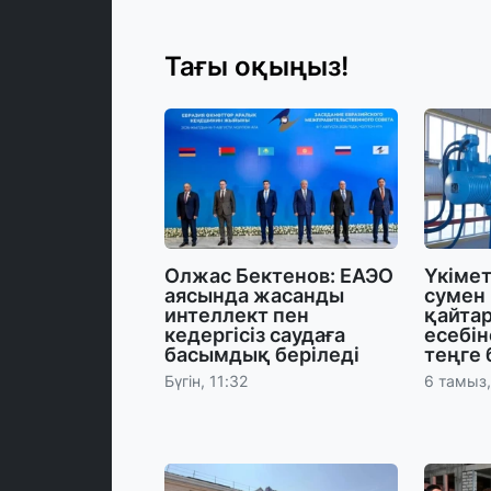
Тағы оқыңыз!
Олжас Бектенов: ЕАЭО
Үкіме
аясында жасанды
сумен
интеллект пен
қайта
кедергісіз саудаға
есебін
басымдық беріледі
теңге 
Бүгін, 11:32
6 тамыз