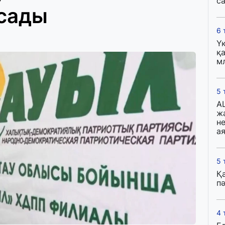
с
сады
6 
Ү
қа
м
5 
A
ж
н
ая
5 
Қ
пә
4 