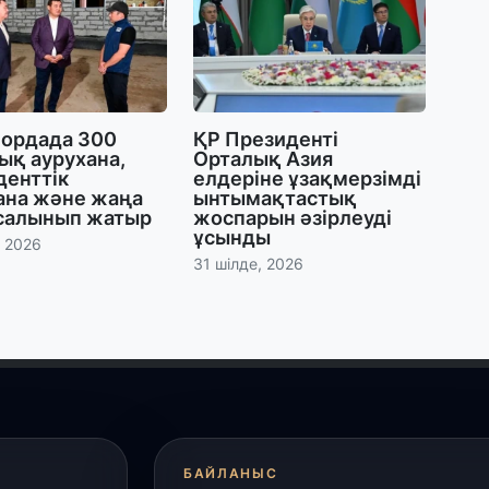
29
Т
н
ордада 300
ҚР Президенті
28
ық аурухана,
Орталық Азия
Қ
денттік
елдеріне ұзақмерзімді
т
ана және жаңа
ынтымақтастық
қ
 салынып жатыр
жоспарын әзірлеуді
ұсынды
, 2026
31 шілде, 2026
28
Т
бе
з
27
А
«
м
БАЙЛАНЫС