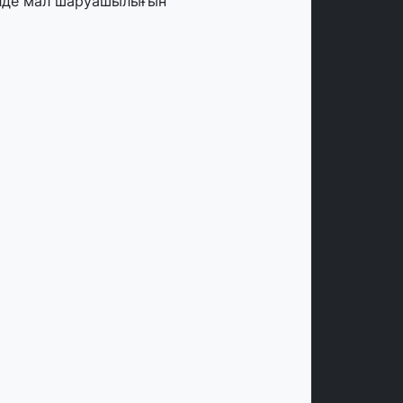
лде мал шаруашылығын
аржыландыру көлемі артады – Үкімет
тырысы
тамыз, 2026
ңірлерде жаңа вокзалдар, су құбыры,
огистикалық хаб және тұрғын үйлер
йдалануға берілді
тамыз, 2026
ызылордада 300 орындық аурухана,
резиденттік кітапхана және жаңа
еатр салынып жатыр
тамыз, 2026
инопоиск Қазақстан азаматтарының
ң танымал онлайн-кинотеатрына
йналды