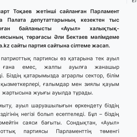
Е
қ
о
рт Тоқаев жетінші сайланған Парламент
ға Палата депутаттарының кезектен тыс
ыған байланысты «Ауыл» халықтық-
3 
иясының төрағасы Әли Бектаев мәлімдеме
Ө
л
a.kz сайты партия
сайтына
сілтеме жасап.
па
патриоттық партиясы өз қатарына тек ауыл
3 
н ғана емес, жалпы ауылға жанашыр
Қ
ді. Біздің қатарымызда аграрлы сектор, білім
П
 қызметкерлері, ғалымдар мен зиялы қауым
т
ң жартысына жуығы ауылда тұрады.
1 
ыту, ауыл шаруашылығын өркендету біздің
К
здігінің негізі болып есептеледі. Бұл – біздің
е
а
мейтін саяси бағыты. Сондықтан, «Ауыл»
иоттық партиясы Парламенттің төменгі