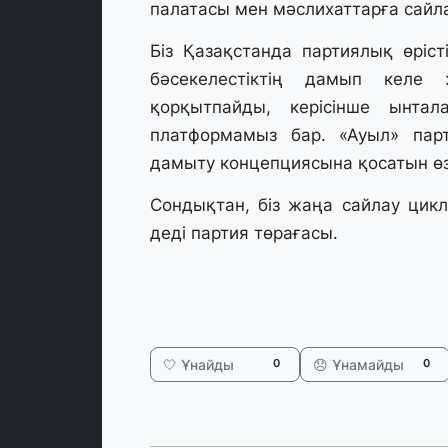
палатасы мен мәслихаттарға сайла
Біз Қазақстанда партиялық өріс
бәсекелестіктің дамып келе 
қорқытпайды, керісінше ынтала
платформамыз бар. «Ауыл» па
дамыту концепциясына қосатын өз
Сондықтан, біз жаңа сайлау цик
деді партия төрағасы.
🤍 Ұнайды
😞 Ұнамайды
0
0