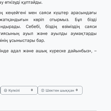
у өткізуді құптайды.
31
А
тің кеңейгені мен саяси күштер арасындағы
к
п
жатқандығын көріп отырмыз. Бұл бізді
ндырады. Себебі, біздің өзіміздің саяси
31
ртиясының ауыл және ауылды аумақтарды
Қ
інің ұсыныстары бар.
ұ
ж
лінде адал және ашық күреске дайынбыз», –
31
«
м
қ
😄 Күлкілі
😡 Шектен шыққан
0
0
31
П
Ш