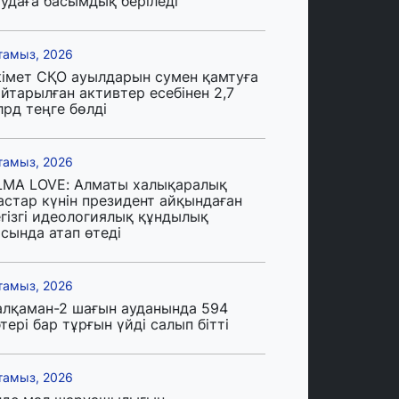
аудаға басымдық беріледі
тамыз, 2026
кімет СҚО ауылдарын сумен қамтуға
йтарылған активтер есебінен 2,7
лрд теңге бөлді
тамыз, 2026
LMA LOVE: Алматы халықаралық
астар күнін президент айқындаған
егізгі идеологиялық құндылық
сында атап өтеді
тамыз, 2026
алқаман-2 шағын ауданында 594
тері бар тұрғын үйді салып бітті
тамыз, 2026