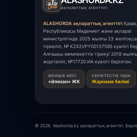
АҚПАРАТТЫҚ АГЕНТТІГІ
ALASHORDA ақпараттық агенттігі
Қазақ
Республикасы Мәдениет және ақпарат
министрлігінде 2025 жылғы 23 желтоқса
тіркеліп, № KZ42VPY00137595 куәлігі бер
Алғашқы мемлекеттік тіркеуі 2019 жылғы
жүргізіліп, №17720 ИА куәлігі берілген.
МЕНШІК ИЕСІ
СЕРІКТЕСТІК ҮШІН
«Әлихан» ЖК
Жарнама бөлімі
© 2026. Alashorda.kz ақпараттық агенттігі. Бар