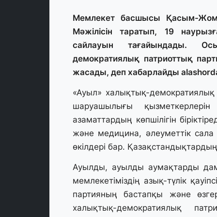
Мемлекет басшысы Қасым-Жома
Мәжілісін таратып, 19 наурыз
сайлауын тағайындады. Ос
демократиялық патриоттық парт
жасады, деп хабарлайды alashord
«Ауыл» халықтық-демократиялық 
шаруашылығы қызметкерлері
азаматтардың көпшілігін біріктіре
және медицина, әлеуметтік сала
өкілдері бар. Қазақстандықтарды
Ауылды, ауылды аумақтарды дам
мемлекетіміздің азық-түлік қауіпсі
партияның бастапқы және өзгер
халықтық-демократиялық патр