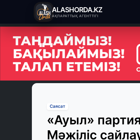
ALASHORDA.KZ
АҚПАРАТТЫҚ АГЕНТТІГІ
Саясат
«Ауыл» парти
Мәжіліс сайл