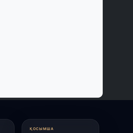
 шілде, 2026
үркістан облысында 25 медициналық
ысан салынып жатыр
 шілде, 2026
асым-Жомарт Тоқаев жаңадан
ағайындалған елші Әлібек Бақаевты
абылдады
 шілде, 2026
үркістан облысында биологиялық
лсенді қоспалар өндіретін заманауи
ауыттың құрылысы басталды
 шілде, 2026
қтау аспанындағы дрон-шоу:
Әділет» партиясының өңірлік сапары
әресіне жетті
ҚОСЫМША