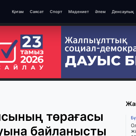
Қоғам
Саясат
Спорт
Мәдениет
Әлем
Денсаулық
Жа
ясының төрағасы
Бү
О
ауына байланысты
ж