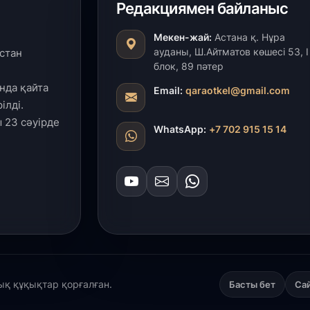
Редакциямен байланыс
27
Мекен-жай:
Астана қ. Нұра
«
ауданы, Ш.Айтматов көшесі 53, І
стан
с
блок, 89 пәтер
нда қайта
Email:
qaraotkel@gmail.com
27
ілді.
Б
 23 сәуірде
WhatsApp:
+7 702 915 15 14
т
б
27
Е
д
27
Т
лық құқықтар қорғалған.
Басты бет
Са
ж
ө