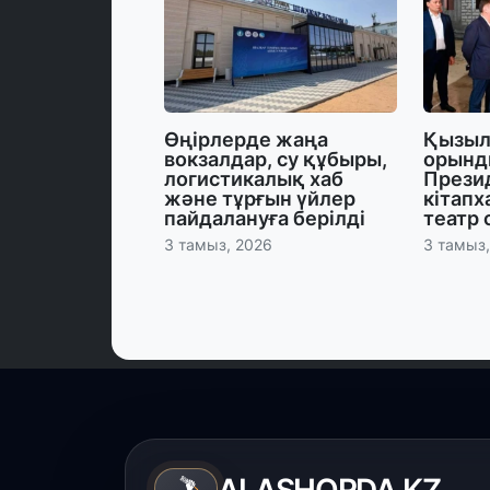
Өңірлерде жаңа
Қызыл
вокзалдар, су құбыры,
орынд
логистикалық хаб
Прези
және тұрғын үйлер
кітапх
пайдалануға берілді
театр
3 тамыз, 2026
3 тамыз
ALASHORDA.KZ