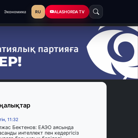
RU
ALASHORDA TV
Экономика
ңалықтар
гін, 11:32
лжас Бектенов: ЕАЭО аясында
асанды интеллект пен кедергісіз