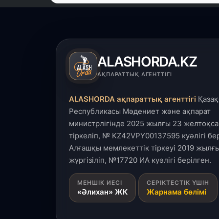
ALASHORDA.KZ
АҚПАРАТТЫҚ АГЕНТТІГІ
ALASHORDA ақпараттық агенттігі
Қазақ
Республикасы Мәдениет және ақпарат
министрлігінде 2025 жылғы 23 желтоқса
тіркеліп, № KZ42VPY00137595 куәлігі бер
Алғашқы мемлекеттік тіркеуі 2019 жылғы
жүргізіліп, №17720 ИА куәлігі берілген.
МЕНШІК ИЕСІ
СЕРІКТЕСТІК ҮШІН
«Әлихан» ЖК
Жарнама бөлімі