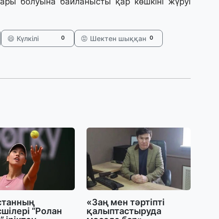
ғары болуына байланысты қар көшкіні жүруі
29
Т
н
😄 Күлкілі
😡 Шектен шыққан
0
0
28
Қ
т
қ
28
Т
бе
з
27
А
станның
«Заң мен тәртіпті
«
шілері “Ролан
қалыптастыруда
м