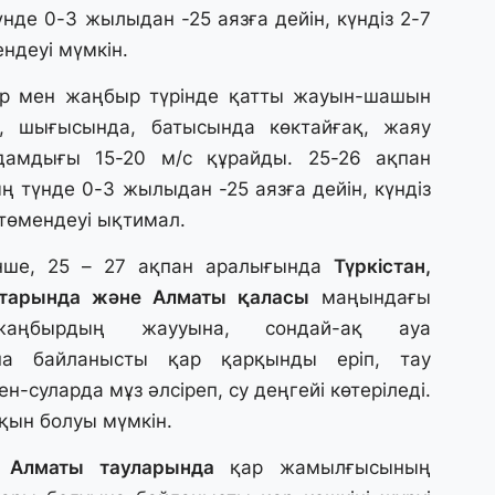
де 0-3 жылыдан -25 аязға дейін, күндіз 2-7
30
ндеуі мүмкін.
Т
а
р мен жаңбыр түрінде қатты жауын-шашын
па
е, шығысында, батысында көктайғақ, жаяу
дамдығы 15-20 м/с құрайды. 25-26 ақпан
30
 түнде 0-3 жылыдан -25 аязға дейін, күндіз
Қ
н
 төмендеуі ықтимал.
ш
інше, 25 – 27 ақпан аралығында
Түркістан,
старында және Алматы қаласы
маңындағы
29
С
аңбырдың жаууына, сондай-ақ ауа
ә
на байланысты қар қарқынды еріп, тау
н-суларда мұз әлсіреп, су деңгейі көтеріледі.
29
сқын болуы мүмкін.
Қ
ұ
 Алматы тауларында
қар жамылғысының