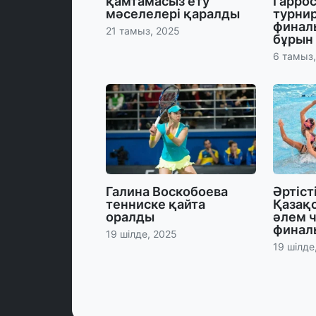
қамтамасыз ету
Гаррос
мәселелері қаралды
турнир
финал
21 тамыз, 2025
бұрын
6 тамыз
Галина Воскобоева
Әртіст
тенниске қайта
Қазақ
оралды
әлем 
финалы
19 шілде, 2025
19 шілде