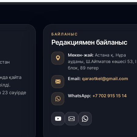
к
25
«
о
БАЙЛАНЫС
ж
Редакциямен байланыс
Мекен-жай:
Астана қ. Нұра
25
ауданы, Ш.Айтматов көшесі 53, І
стан
П
блок, 89 пәтер
ө
қ
нда қайта
Email:
qaraotkel@gmail.com
ілді.
 23 сәуірде
24
WhatsApp:
+7 702 915 15 14
«
ш
24
Үк