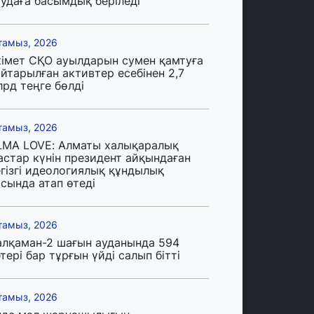
аудаға басымдық беріледі
тамыз, 2026
кімет СҚО ауылдарын сумен қамтуға
йтарылған активтер есебінен 2,7
лрд теңге бөлді
тамыз, 2026
LMA LOVE: Алматы халықаралық
астар күнін президент айқындаған
егізгі идеологиялық құндылық
сында атап өтеді
тамыз, 2026
алқаман-2 шағын ауданында 594
тері бар тұрғын үйді салып бітті
тамыз, 2026