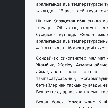
аралығында ауа температурасы түн
жылыдан -16 аязға дейін күрт төме
Шығыс Қазақстан облысында
қа
жауады. Облыстың солтүстігінд
бұрқасын күтіледі. Желдің жыл
аралығында ауа температурасының
4-9 жылыдан -16 аязға дейін күрт
Сондай-ақ синоптиктер мәлімет
Жамбыл, Жетісу, Алматы облы
аймақтарда қар аралас ж
температурасының жоғарылауы
беткейлерінен тасқын су ағады, өзе
Бұл ретте су арнасынан тасып, та
Бұдан бөлек,
Үлкен және Кіші