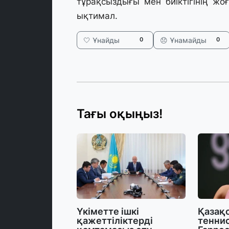
тұрақсыздығы мен биіктігінің жо
ықтимал.
🤍 Ұнайды
😞 Ұнамайды
0
0
Тағы оқыңыз!
Үкіметте ішкі
Қазақ
қажеттіліктерді
теннис