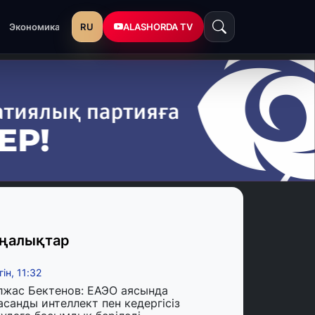
RU
ALASHORDA TV
Экономика
ңалықтар
гін, 11:32
лжас Бектенов: ЕАЭО аясында
асанды интеллект пен кедергісіз