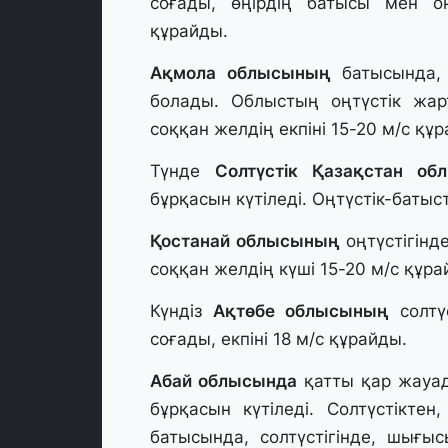
соғады, өңірдің батысы мен оң
құрайды.
Ақмола облысының
батысында, 
болады. Облыстың оңтүстік жарт
соққан желдің екпіні 15-20 м/с құ
Түнде
Солтүстік Қазақстан об
бұрқасын күтіледі. Оңтүстік-батыс
Қостанай облысының
оңтүстігінд
соққан желдің күші 15-20 м/с құра
Күндіз
Ақтөбе облысының
солтүс
соғады, екпіні 18 м/с құрайды.
Абай облысында
қатты қар жауад
бұрқасын күтіледі. Солтүстіктен
батысында, солтүстігінде, шығы