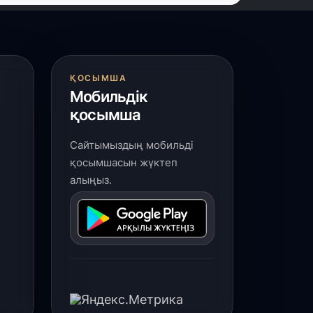
өш бастады
 шілде, 2026
Қордай ауданында 37 кітапхана
қырмандарға қызмет көрсетіп
ҚОСЫМША
атыр» – Салтанат Балпықова
Мобильдік
қосымша
 шілде, 2026
Сайтымыздың мобильді
резидент ХХІІ Қазақстан–Ресей
ңіраралық ынтымақтастық форумына
қосымшасын жүктеп
атысады
алыңыз.
 шілде, 2026
Қордай ауданына алыс-жақын
етелден туристер келеді»
 шілде, 2026
імет ішкі өндірісті арттыру арқылы