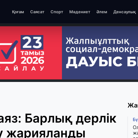
Қоғам
Саясат
Спорт
Мәдениет
Әлем
Денсаулық
Жа
аяз: Барлық дерлік
Бү
О
ту жарияланды
ж