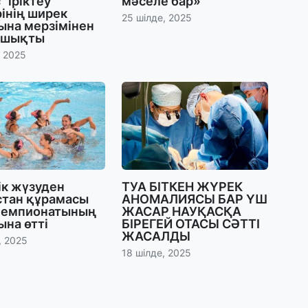
” іріктеу
мәселе бар»
інің ширек
25 шілде, 2025
ына мерзімінен
27
 шықты
«
, 2025
с
27
Б
т
б
ік жүзуден
ТУА БІТКЕН ЖҮРЕК
27
стан құрамасы
АНОМАЛИЯСЫ БАР ҮШ
Е
чемпионатының
ЖАСАР НАУҚАСҚА
д
на өтті
БІРЕГЕЙ ОТАСЫ СӘТТІ
ЖАСАЛДЫ
, 2025
18 шілде, 2025
27
Т
ж
ө