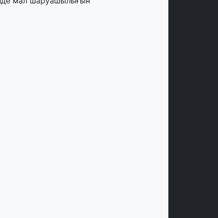
лде мал шаруашылығын
аржыландыру көлемі артады – Үкімет
тырысы
тамыз, 2026
ңірлерде жаңа вокзалдар, су құбыры,
огистикалық хаб және тұрғын үйлер
йдалануға берілді
тамыз, 2026
ызылордада 300 орындық аурухана,
резиденттік кітапхана және жаңа
еатр салынып жатыр
тамыз, 2026
инопоиск Қазақстан азаматтарының
ң танымал онлайн-кинотеатрына
йналды