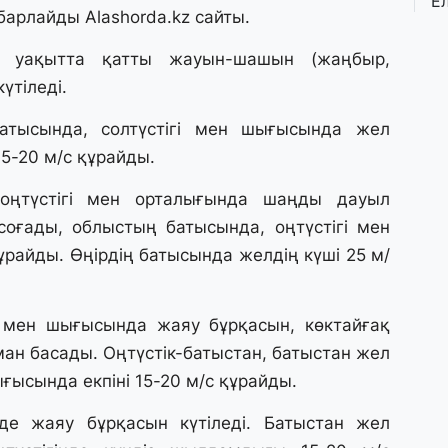
Е
барлайды Alashorda.kz сайты.
қ
о
 уақытта қатты жауын-шашын (жаңбыр,
үтіледі.
3 
Ө
тысында, солтүстігі мен шығысында жел
л
15-20 м/с құрайды.
па
ңтүстігі мен орталығында шаңды дауыл
3 
соғады, облыстың батысында, оңтүстігі мен
Қ
құрайды. Өңірдің батысында желдің күші 25 м/
П
т
і мен шығысында жаяу бұрқасын, көктайғақ
1 
ұман басады. Оңтүстік-батыстан, батыстан жел
К
ғысында екпіні 15-20 м/с құрайды.
е
а
нде жаяу бұрқасын күтіледі. Батыстан жел