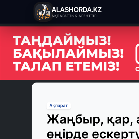
ALASHORDA.KZ
АҚПАРАТТЫҚ АГЕНТТІГІ
Ақпарат
Жаңбыр, қар, 
өңірде ескер