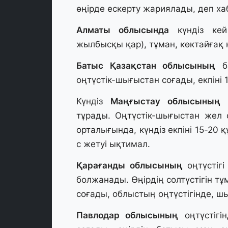
өңірде ескерту жариялады, деп ха
Алматы облысында
күндіз кей
жылбысқы қар), тұман, көктайғақ к
Батыс Қазақстан облысының
ба
оңтүстік-шығыстан соғады, екпіні 
Күндіз
Маңғыстау облысының
о
тұрады. Оңтүстік-шығыстан жел 
орталығында, күндіз екпіні 15-20 
с жетуі ықтимал.
Қарағанды облысының
оңтүстіг
болжанады. Өңірдің солтүстігін т
соғады, облыстың оңтүстігінде, шы
Павлодар облысының
оңтүстігі