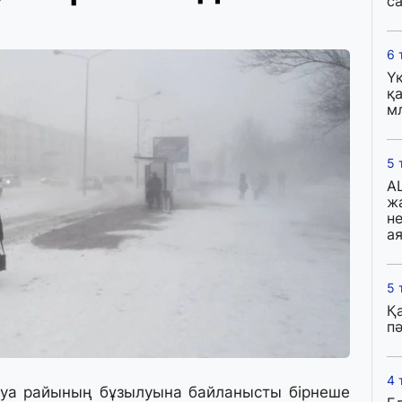
с
6 
Ү
қа
м
5 
A
ж
н
ая
5 
Қ
пә
4 
ауа райының бұзылуына байланысты бірнеше