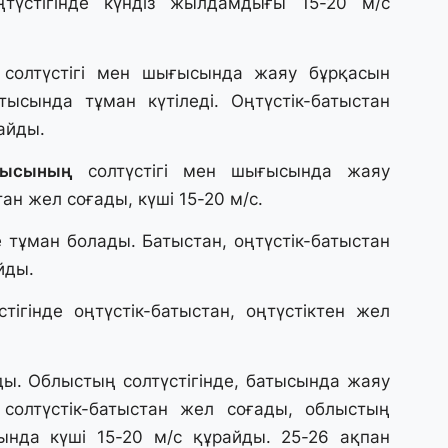
түстігінде күндіз жылдамдығы 15-20 м/с
31
А
к
п
солтүстігі мен шығысында жаяу бұрқасын
ысында тұман күтіледі. Оңтүстік-батыстан
райды.
31
Қ
лысының
солтүстігі мен шығысында жаяу
ұ
ж
тан жел соғады, күші 15-20 м/с.
е тұман болады. Батыстан, оңтүстік-батыстан
31
йды.
«
м
тігінде оңтүстік-батыстан, оңтүстіктен жел
қ
31
ы. Облыстың солтүстігінде, батысында жаяу
П
, солтүстік-батыстан жел соғады, облыстың
Ш
сында күші 15-20 м/с құрайды. 25-26 ақпан