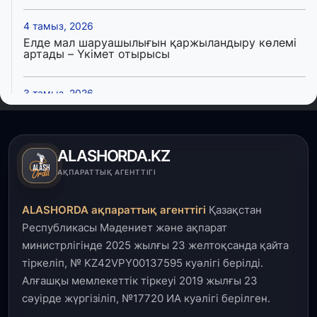
4 тамыз, 2026
Елде мал шаруашылығын қаржыландыру көлемі
артады – Үкімет отырысы
3 тамыз, 2026
Өңірлерде жаңа вокзалдар, су құбыры,
логистикалық хаб және тұрғын үйлер
пайдалануға берілді
ALASHORDA.KZ
3 тамыз, 2026
АҚПАРАТТЫҚ АГЕНТТІГІ
Қызылордада 300 орындық аурухана,
Президенттік кітапхана және жаңа театр
ALASHORDA ақпараттық агенттігі
Қазақстан
салынып жатыр
Республикасы Мәдениет және ақпарат
министрлігінде 2025 жылғы 23 желтоқсанда қайта
1 тамыз, 2026
тіркеліп, № KZ42VPY00137595 куәлігі берілді.
Кинопоиск Қазақстан азаматтарының ең
танымал онлайн-кинотеатрына айналды
Алғашқы мемлекеттік тіркеуі 2019 жылғы 23
сәуірде жүргізіліп, №17720 ИА куәлігі берілген.