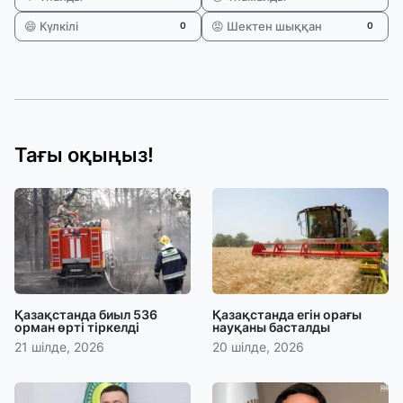
😄 Күлкілі
😡 Шектен шыққан
0
0
Тағы оқыңыз!
Қазақстанда биыл 536
Қазақстанда егін орағы
орман өрті тіркелді
науқаны басталды
21 шілде, 2026
20 шілде, 2026