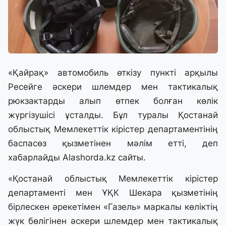
«Қайрақ» автомобиль өткізу пункті арқылы
Ресейге әскери шлемдер мен тактикалық
рюкзактарды алып өтпек болған көлік
жүргізушісі ұсталды. Бұл туралы Қостанай
облыстық Мемлекеттік кірістер департаментінің
баспасөз қызметінен мәлім етті, деп
хабарлайды Alashorda.kz сайты.
«Қостанай облыстық Мемлекеттік кірістер
департаменті мен ҰҚК Шекара қызметінің
бірлескен әрекетімен «Газель» маркалы көліктің
жүк бөлігінен әскери шлемдер мен тактикалық