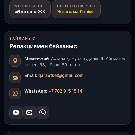
31 шілде, 2026
МЕНШІК ИЕСІ
СЕРІКТЕСТІК ҮШІН
Ақмола облысындағы кездесуде кәсіпкерлер мен
«Әлихан» ЖК
Жарнама бөлімі
ұстаздар «Әділет» партиясына өз ұсыныстарын
айтты
31 шілде, 2026
БАЙЛАНЫС
ҚР Президенті Орталық Азия елдеріне
Редакциямен байланыс
ұзақмерзімді ынтымақтастық жоспарын әзірлеуді
ұсынды
Мекен-жай:
Астана қ. Нұра ауданы, Ш.Айтматов
көшесі 53, І блок, 89 пәтер
31 шілде, 2026
«Ауыл аманаты»: Түркістанда 30,2 млрд теңгеге
Email:
qaraotkel@gmail.com
4 223 жоба қаржыландырылды
WhatsApp:
+7 702 915 15 14
31 шілде, 2026
Президент тапсырмасы орындалды: Шардара
толық ауыз сумен қамтылды
30 шілде, 2026
Түркістанда «Арыс-2» және Темір ауылының