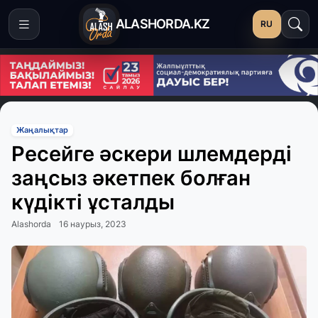
ALASHORDA.KZ
RU
Жаңалықтар
Ресейге әскери шлемдерді
заңсыз әкетпек болған
күдікті ұсталды
Alashorda
16 наурыз, 2023