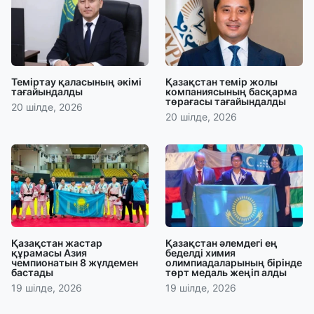
Теміртау қаласының әкімі
Қазақстан темір жолы
тағайындалды
компаниясының басқарма
төрағасы тағайындалды
20 шілде, 2026
20 шілде, 2026
Қазақстан жастар
Қазақстан әлемдегі ең
құрамасы Азия
беделді химия
чемпионатын 8 жүлдемен
олимпиадаларының бірінде
бастады
төрт медаль жеңіп алды
19 шілде, 2026
19 шілде, 2026