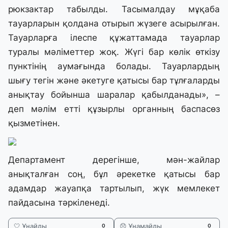
рюкзактар табылды. Тасымалдау мұқаба
тауарларын қолдана отырып жүзеге асырылған.
Тауарларға ілеспе құжаттамада тауарлар
туралы мәліметтер жоқ. Жүгі бар көлік өткізу
пунктінің аумағында болады. Тауарлардың
шығу тегін және әкетуге қатысы бар тұлғаларды
анықтау бойынша шаралар қабылданады», –
деп мәлім етті құзырлы органның баспасөз
қызметінен.
Департамент дерегінше, мән-жайлар
анықталған соң, бұл әрекетке қатысы бар
адамдар жауапқа тартылып, жүк мемлекет
пайдасына тәркіленеді.
🤍 Ұнайды
😞 Ұнамайды
0
0