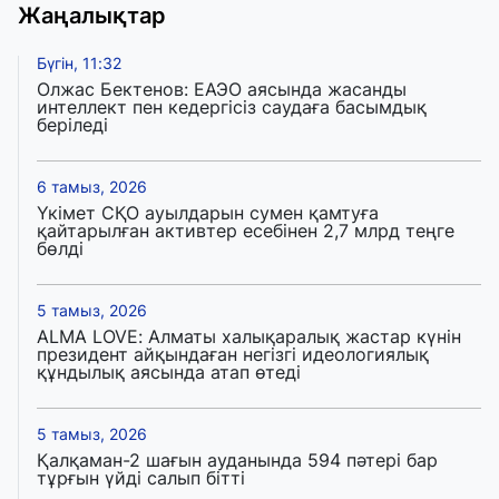
Жаңалықтар
Бүгін, 11:32
Олжас Бектенов: ЕАЭО аясында жасанды
интеллект пен кедергісіз саудаға басымдық
беріледі
6 тамыз, 2026
Үкімет СҚО ауылдарын сумен қамтуға
қайтарылған активтер есебінен 2,7 млрд теңге
бөлді
5 тамыз, 2026
ALMA LOVE: Алматы халықаралық жастар күнін
президент айқындаған негізгі идеологиялық
құндылық аясында атап өтеді
5 тамыз, 2026
Қалқаман-2 шағын ауданында 594 пәтері бар
тұрғын үйді салып бітті