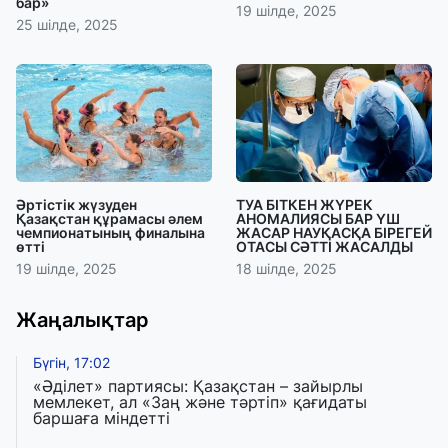
бар»
19 шілде, 2025
25 шілде, 2025
Әртістік жүзуден
ТУА БІТКЕН ЖҮРЕК
Қазақстан құрамасы әлем
АНОМАЛИЯСЫ БАР ҮШ
чемпионатының финалына
ЖАСАР НАУҚАСҚА БІРЕГЕЙ
өтті
ОТАСЫ СӘТТІ ЖАСАЛДЫ
19 шілде, 2025
18 шілде, 2025
Жаңалықтар
Бүгін, 17:02
«Әділет» партиясы: Қазақстан – зайырлы
мемлекет, ал «Заң және тәртіп» қағидаты
баршаға міндетті