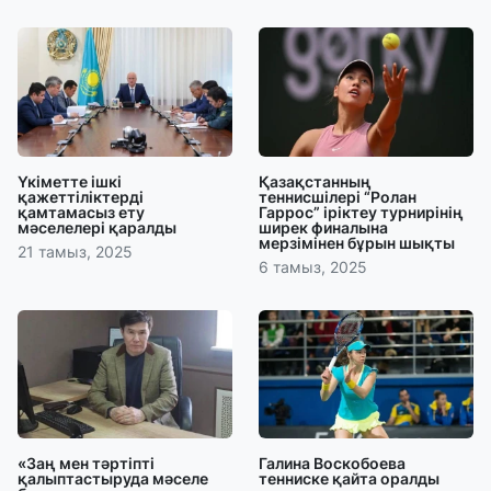
Үкіметте ішкі
Қазақстанның
қажеттіліктерді
теннисшілері “Ролан
қамтамасыз ету
Гаррос” іріктеу турнирінің
мәселелері қаралды
ширек финалына
мерзімінен бұрын шықты
21 тамыз, 2025
6 тамыз, 2025
«Заң мен тәртіпті
Галина Воскобоева
қалыптастыруда мәселе
тенниске қайта оралды