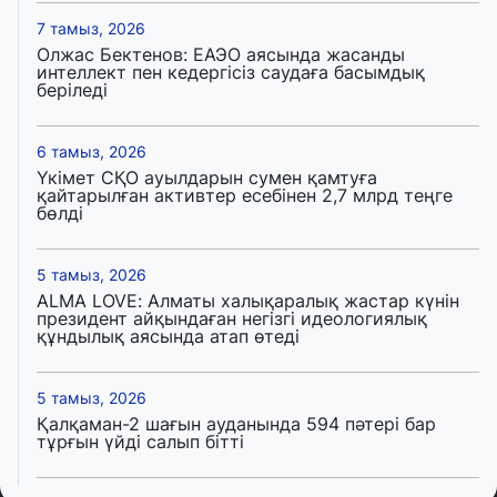
7 тамыз, 2026
Олжас Бектенов: ЕАЭО аясында жасанды
интеллект пен кедергісіз саудаға басымдық
беріледі
6 тамыз, 2026
Үкімет СҚО ауылдарын сумен қамтуға
қайтарылған активтер есебінен 2,7 млрд теңге
бөлді
5 тамыз, 2026
ALMA LOVE: Алматы халықаралық жастар күнін
президент айқындаған негізгі идеологиялық
құндылық аясында атап өтеді
5 тамыз, 2026
Қалқаман-2 шағын ауданында 594 пәтері бар
тұрғын үйді салып бітті