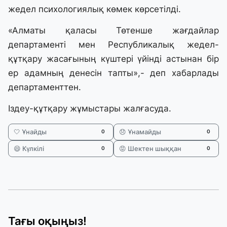
жедел психологиялық көмек көрсетілді.
«Алматы қаласы Төтенше жағдайлар
департаменті мен Республикалық жедел-
құтқару жасағының күштері үйінді астынан бір
ер адамның денесін тапты»,- деп хабарлады
департаменттен.
Іздеу-құтқару жұмыстары жалғасуда.
🤍 Ұнайды
😞 Ұнамайды
0
0
😄 Күлкілі
😡 Шектен шыққан
0
0
Тағы оқыңыз!