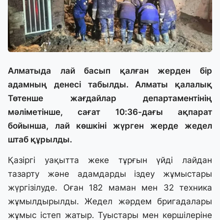
Алматыда лай басып қалған жерден бір
адамның денесі табылды. Алматы қалалық
Төтенше жағдайлар департаментінің
мәліметінше, сағат 10:36-дағы ақпарат
бойынша, лай көшкіні жүрген жерде жедел
штаб құрылды.
Қазіргі уақытта жеке тұрғын үйді лайдан
тазарту және адамдарды іздеу жұмыстары
жүргізілуде. Оған 182 маман мен 32 техника
жұмылдырылды. Жедел жәрдем бригадалары
жұмыс істеп жатыр. Туыстары мен көршілеріне