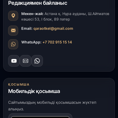
Редакциямен байланыс
ұстаздар «Әділет» партиясына өз ұсыныстарын
айтты
Мекен-жай:
Астана қ. Нұра ауданы, Ш.Айтматов
көшесі 53, І блок, 89 пәтер
31 шілде, 2026
ҚР Президенті Орталық Азия елдеріне
Email:
qaraotkel@gmail.com
ұзақмерзімді ынтымақтастық жоспарын әзірлеуді
ұсынды
WhatsApp:
+7 702 915 15 14
31 шілде, 2026
«Ауыл аманаты»: Түркістанда 30,2 млрд теңгеге
4 223 жоба қаржыландырылды
31 шілде, 2026
Президент тапсырмасы орындалды: Шардара
ҚОСЫМША
толық ауыз сумен қамтылды
Мобильдік қосымша
30 шілде, 2026
Сайтымыздың мобильді қосымшасын жүктеп
Түркістанда «Арыс-2» және Темір ауылының
алыңыз.
теміржол вокзалдары пайдалануға берілді