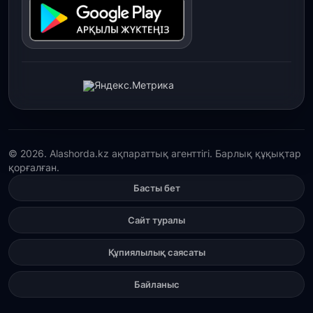
30 шілде, 2026
Қордайлық қыз-келіншектер ұлттық нақыштағы
креативті бұйымдар шығаруда
29 шілде, 2026
Сарыарқа ауданында «Заң түні» әлеуметтік
акциясы өтті
29 шілде, 2026
© 2026. Alashorda.kz ақпараттық агенттігі. Барлық құқықтар
қорғалған.
Қордай ауданында 400-ге жуық бала ұлттық
спортпен айналысып жүр»
Басты бет
29 шілде, 2026
Сайт туралы
Түркістан облысында 25 медициналық нысан
салынып жатыр
Құпиялылық саясаты
Байланыс
28 шілде, 2026
Қасым-Жомарт Тоқаев жаңадан тағайындалған