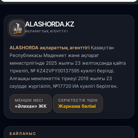
4 тамыз, 2026
Елде мал шаруашылығын қаржыландыру көлемі
артады – Үкімет отырысы
ALASHORDA.KZ
3 тамыз, 2026
АҚПАРАТТЫҚ АГЕНТТІГІ
Өңірлерде жаңа вокзалдар, су құбыры,
логистикалық хаб және тұрғын үйлер
ALASHORDA ақпараттық агенттігі
Қазақстан
пайдалануға берілді
Республикасы Мәдениет және ақпарат
министрлігінде 2025 жылғы 23 желтоқсанда қайта
3 тамыз, 2026
тіркеліп, № KZ42VPY00137595 куәлігі берілді.
Қызылордада 300 орындық аурухана,
Президенттік кітапхана және жаңа театр
Алғашқы мемлекеттік тіркеуі 2019 жылғы 23
салынып жатыр
сәуірде жүргізіліп, №17720 ИА куәлігі берілген.
1 тамыз, 2026
МЕНШІК ИЕСІ
СЕРІКТЕСТІК ҮШІН
«Әлихан» ЖК
Жарнама бөлімі
Кинопоиск Қазақстан азаматтарының ең
танымал онлайн-кинотеатрына айналды
31 шілде, 2026
БАЙЛАНЫС
Ақмола облысындағы кездесуде кәсіпкерлер мен