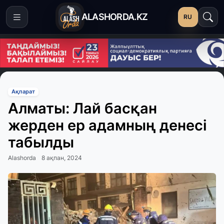
ALASHORDA.KZ
RU
Ақпарат
Алматы: Лай басқан
жерден ер адамның денесі
табылды
Alashorda
8 ақпан, 2024