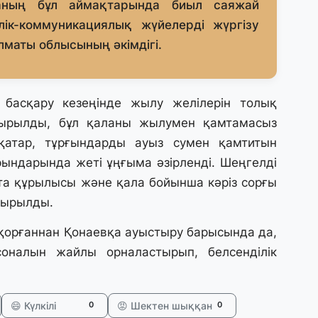
аның бұл аймақтарында биыл саяжай
31
ік-коммуникациялық жүйелерді жүргізу
А
к
лматы облысының әкімдігі.
п
31
басқару кезеңінде жылу желілерін толық
Қ
ырылды, бұл қаланы жылумен қамтамасыз
ұ
ж
 қатар, тұрғындарды ауыз сумен қамтитын
ындарында жеті ұңғыма әзірленді. Шеңгелді
31
та құрылысы және қала бойынша кәріз сорғы
«
сырылды.
м
қ
қорғаннан Қонаевқа ауыстыру барысында да,
оналын жайлы орналастырып, белсенділік
31
П
Ш
😄 Күлкілі
😡 Шектен шыққан
0
0