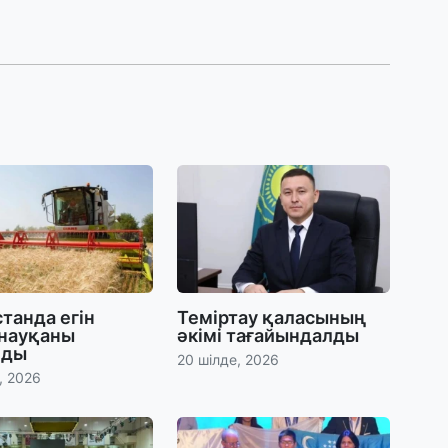
30
Т
а
па
30
Қ
н
ш
29
С
ә
танда егін
Теміртау қаласының
 науқаны
әкімі тағайындалды
лды
20 шілде, 2026
29
, 2026
Қ
ұ