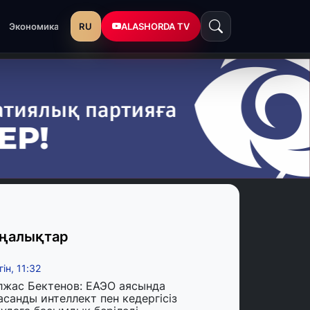
RU
ALASHORDA TV
Экономика
ңалықтар
гін, 11:32
лжас Бектенов: ЕАЭО аясында
асанды интеллект пен кедергісіз