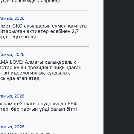
аудаға басымдық беріледі
тамыз, 2026
кімет СҚО ауылдарын сумен қамтуға
йтарылған активтер есебінен 2,7
лрд теңге бөлді
тамыз, 2026
LMA LOVE: Алматы халықаралық
астар күнін президент айқындаған
егізгі идеологиялық құндылық
сында атап өтеді
тамыз, 2026
алқаман-2 шағын ауданында 594
тері бар тұрғын үйді салып бітті
тамыз, 2026