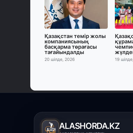
Қазақстан темір жолы
Қазақ
компаниясының
құрам
басқарма төрағасы
чемпи
тағайындалды
жүлде
20 шілде, 2026
19 шілде
ALASHORDA.KZ