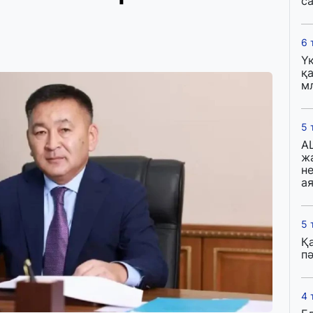
с
6 
Ү
қа
м
5 
A
ж
н
ая
5 
Қ
пә
4 