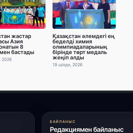
29
Т
н
стан жастар
Қазақстан әлемдегі ең
28
асы Азия
беделді химия
онатын 8
олимпиадаларының
Қ
мен бастады
бірінде төрт медаль
т
жеңіп алды
қ
, 2026
19 шілде, 2026
28
Т
бе
з
27
А
БАЙЛАНЫС
«
Редакциямен байланыс
м