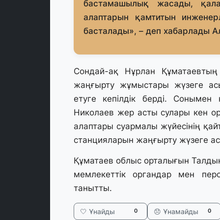
бастамашылық жасады, қал
алаптарын қамтитын инженерл
басталады», – деп хабарлады А
Сондай-ақ Нұрлан Құматаевтың 
жаңғырту жұмыстары жүзеге ас
етуге кепілдік берді. Сонымен
Николаев жер асты сулары кен ор
алаптары суармалы жүйесінің қай
станцияларын жаңғырту жүзеге а
Құматаев облыс орталығын Талды
мемлекеттік органдар мен перс
танытты.
🤍 Ұнайды
😞 Ұнамайды
0
0