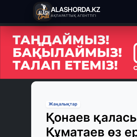
ALASHORDA.KZ
АҚПАРАТТЫҚ АГЕНТТІГІ
Жаңалықтар
Қонаев қаласы
Құматаев өз е