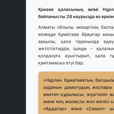
Қонаев қаласының әкімі Нұр
байланысты 28 наурызда өз еркім
Алматы облысы әкімдігінің баспа
кезеңде Құматаев бірқатар маң
арқылы, қала тарихында едәу
жетістіктердің ішінде – қалал
қолдануға ауыстырып, қала т
қамтамасыз етуі бар.
«Нұрлан Құматаевтың басшыл
ауданын дамытудың жоспары 
мектеп құрылысы, жүргізіліп 
және кең жолақты жол желісі 
«Ардагер» және «Самал» ш