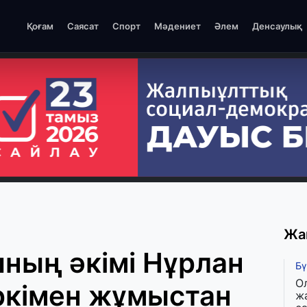
Қоғам
Саясат
Спорт
Мәдениет
Әлем
Денсаулық
Жа
ның әкімі Нұрлан
Бү
О
ркімен жұмыстан
ж