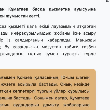
Е
қ
о
лан Құматаев басқа қызметке ауысуына
ен жұмыстан кетті.
3 
сөз қызметі қала әкімі лауазымын атқарған
Ө
ызды инфрақұрылымдық жобаны іске асыру
л
па
ір із қалдырғанын хабарлады. Маңызды
ық бу қазандығын мазуттан табиғи газбен
3 
ұрғындарын ыстық сумен тұрақты түрде
Қ
П
т
ығымен Қонаев қаласының 10-шы шағын
1 
жүзеге асырыла бастады. Оның кезінде
К
жатқан көппәтерлі тұрғын үйлер құрылысы
е
салына бастады. Сонымен қатар, Құматаев
а
ағын аудандарын дамыту жобаларына