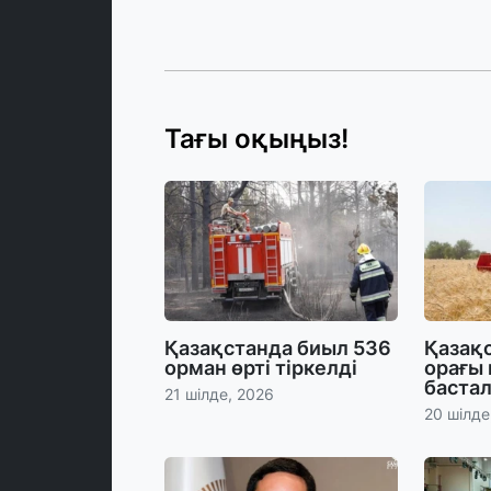
Тағы оқыңыз!
Қазақстанда биыл 536
Қазақс
орман өрті тіркелді
орағы
баста
21 шілде, 2026
20 шілде