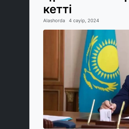
кетті
Alashorda
4 сәуір, 2024