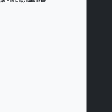
лде мал шаруашылығын
аржыландыру көлемі артады – Үкімет
тырысы
тамыз, 2026
ңірлерде жаңа вокзалдар, су құбыры,
огистикалық хаб және тұрғын үйлер
йдалануға берілді
тамыз, 2026
ызылордада 300 орындық аурухана,
резиденттік кітапхана және жаңа
еатр салынып жатыр
тамыз, 2026
инопоиск Қазақстан азаматтарының
ң танымал онлайн-кинотеатрына
йналды