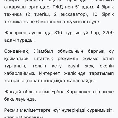
атқарушы органдар, ТЖД-нен 51 адам, 4 бірлік
техника (2 тиегіш, 2 экскаватор), 10 бірлік
техника және 6 мотопомпа жұмыс істеуде.
Жасөркен ауылында 310 тұрғын үй бар, 2209
адам тұрады.
Сондай-ақ, Жамбыл облысының барлық су
қоймалары штаттық режимде жұмыс істеп
тұрғанын, толып кету қаупі жоқ екенін
хабарлаймыз. Интернет желісінде таратылып
жатқан ақпарат шындыққа жанаспайды.
Жағдай облыс әкімі Ербол Қарашөкеевтің жеке
бақылауында.
Ресми мәліметтерге жүгінулеріңізді сұраймыз!»,
-деп хабарлайды.