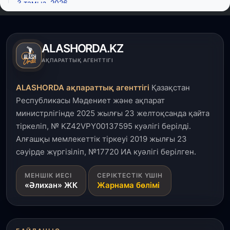
3 тамыз, 2026
Қызылордада 300 орындық аурухана,
Президенттік кітапхана және жаңа театр
салынып жатыр
ALASHORDA.KZ
1 тамыз, 2026
АҚПАРАТТЫҚ АГЕНТТІГІ
Кинопоиск Қазақстан азаматтарының ең
танымал онлайн-кинотеатрына айналды
ALASHORDA ақпараттық агенттігі
Қазақстан
Республикасы Мәдениет және ақпарат
31 шілде, 2026
министрлігінде 2025 жылғы 23 желтоқсанда қайта
Ақмола облысындағы кездесуде кәсіпкерлер мен
тіркеліп, № KZ42VPY00137595 куәлігі берілді.
ұстаздар «Әділет» партиясына өз ұсыныстарын
айтты
Алғашқы мемлекеттік тіркеуі 2019 жылғы 23
сәуірде жүргізіліп, №17720 ИА куәлігі берілген.
31 шілде, 2026
МЕНШІК ИЕСІ
СЕРІКТЕСТІК ҮШІН
ҚР Президенті Орталық Азия елдеріне
«Әлихан» ЖК
Жарнама бөлімі
ұзақмерзімді ынтымақтастық жоспарын әзірлеуді
ұсынды
31 шілде, 2026