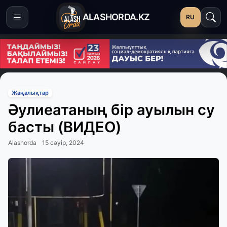
ALASHORDA.KZ
RU
Жаңалықтар
Әулиеатаның бір ауылын су
басты (ВИДЕО)
Alashorda
15 сәуір, 2024