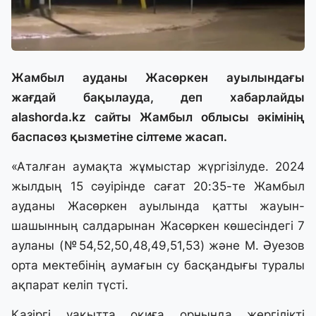
Жамбыл ауданы Жасөркен ауылындағы
жағдай бақылауда, деп хабарлайды
alashorda.kz
сайты Жамбыл облысы әкімінің
баспасөз қызметіне сілтеме жасап.
«Аталған аумақта жұмыстар жүргізілуде. 2024
жылдың 15 сәуірінде сағат 20:35-те Жамбыл
ауданы Жасөркен ауылында қатты жауын-
шашынның салдарынан Жасөркен көшесіндегі 7
ауланы (№54,52,50,48,49,51,53) және М. Әуезов
орта мектебінің аумағын су басқандығы туралы
ақпарат келіп түсті.
Қазіргі уақытта оқиға орнында жергілікті