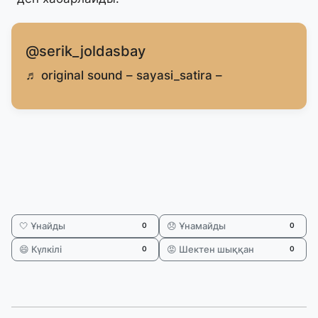
@serik_joldasbay
♬ original sound – sayasi_satira –
🤍 Ұнайды
😞 Ұнамайды
0
0
😄 Күлкілі
😡 Шектен шыққан
0
0