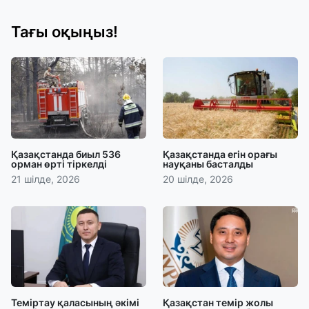
Тағы оқыңыз!
Қазақстанда биыл 536
Қазақстанда егін орағы
орман өрті тіркелді
науқаны басталды
21 шілде, 2026
20 шілде, 2026
Теміртау қаласының әкімі
Қазақстан темір жолы