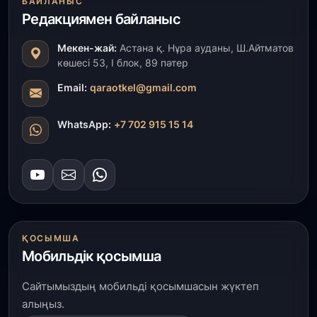
БАЙЛАНЫС
«Ауыл аманаты»: Түркістанда 30,2 млрд теңгеге
Редакциямен байланыс
4 223 жоба қаржыландырылды
Мекен-жай:
Астана қ. Нұра ауданы, Ш.Айтматов
31 шілде, 2026
көшесі 53, І блок, 89 пәтер
Президент тапсырмасы орындалды: Шардара
толық ауыз сумен қамтылды
Email:
qaraotkel@gmail.com
30 шілде, 2026
WhatsApp:
+7 702 915 15 14
Түркістанда «Арыс-2» және Темір ауылының
теміржол вокзалдары пайдалануға берілді
30 шілде, 2026
Қордайлық қыз-келіншектер ұлттық нақыштағы
креативті бұйымдар шығаруда
ҚОСЫМША
Мобильдік қосымша
29 шілде, 2026
Сарыарқа ауданында «Заң түні» әлеуметтік
Сайтымыздың мобильді қосымшасын жүктеп
акциясы өтті
алыңыз.