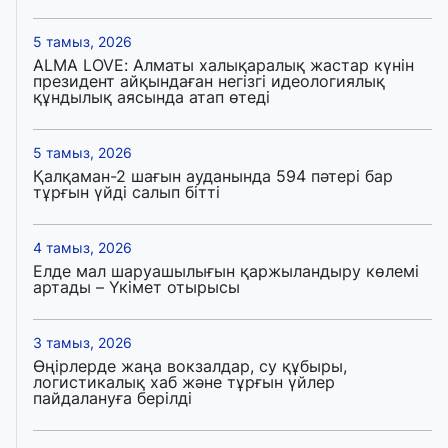
5 тамыз, 2026
ALMA LOVE: Алматы халықаралық жастар күнін
президент айқындаған негізгі идеологиялық
құндылық аясында атап өтеді
5 тамыз, 2026
Қалқаман-2 шағын ауданында 594 пәтері бар
тұрғын үйді салып бітті
4 тамыз, 2026
Елде мал шаруашылығын қаржыландыру көлемі
артады – Үкімет отырысы
3 тамыз, 2026
Өңірлерде жаңа вокзалдар, су құбыры,
логистикалық хаб және тұрғын үйлер
пайдалануға берілді