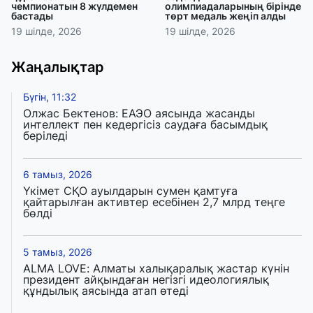
чемпионатын 8 жүлдемен
олимпиадаларының бірінде
бастады
төрт медаль жеңіп алды
19 шілде, 2026
19 шілде, 2026
Жаңалықтар
Бүгін, 11:32
Олжас Бектенов: ЕАЭО аясында жасанды
интеллект пен кедергісіз саудаға басымдық
беріледі
6 тамыз, 2026
Үкімет СҚО ауылдарын сумен қамтуға
қайтарылған активтер есебінен 2,7 млрд теңге
бөлді
5 тамыз, 2026
ALMA LOVE: Алматы халықаралық жастар күнін
президент айқындаған негізгі идеологиялық
құндылық аясында атап өтеді