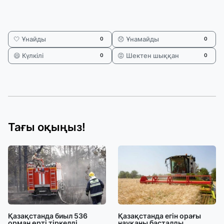
🤍 Ұнайды
😞 Ұнамайды
0
0
😄 Күлкілі
😡 Шектен шыққан
0
0
Тағы оқыңыз!
Қазақстанда биыл 536
Қазақстанда егін орағы
орман өрті тіркелді
науқаны басталды