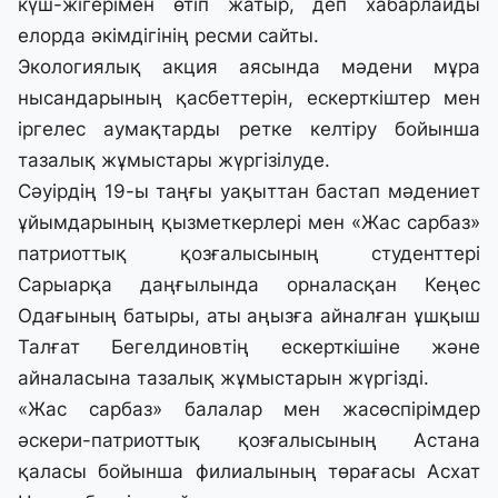
күш-жігерімен өтіп жатыр, деп хабарлайды
елорда әкімдігінің ресми сайты.
Экологиялық акция аясында мәдени мұра
нысандарының қасбеттерін, ескерткіштер мен
іргелес аумақтарды ретке келтіру бойынша
тазалық жұмыстары жүргізілуде.
Сәуірдің 19-ы таңғы уақыттан бастап мәдениет
ұйымдарының қызметкерлері мен «Жас сарбаз»
патриоттық қозғалысының студенттері
Сарыарқа даңғылында орналасқан Кеңес
Одағының батыры, аты аңызға айналған ұшқыш
Талғат Бегелдиновтің ескерткішіне және
айналасына тазалық жұмыстарын жүргізді.
«Жас сарбаз» балалар мен жасөспірімдер
әскери-патриоттық қозғалысының Астана
қаласы бойынша филиалының төрағасы Асхат