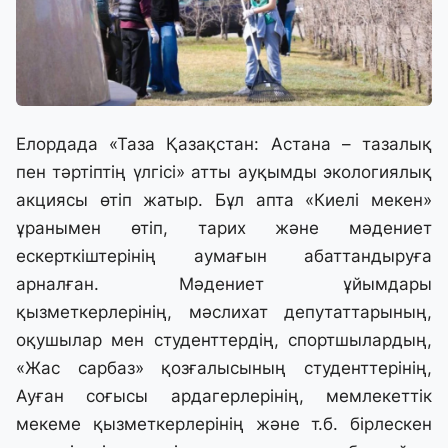
Елордада «Таза Қазақстан: Астана – тазалық
пен тәртіптің үлгісі» атты ауқымды экологиялық
акциясы өтіп жатыр. Бұл апта «Киелі мекен»
ұранымен өтіп, тарих және мәдениет
ескерткіштерінің аумағын абаттандыруға
арналған. Мәдениет ұйымдары
қызметкерлерінің, мәслихат депутаттарының,
оқушылар мен студенттердің, спортшылардың,
«Жас сарбаз» қозғалысының студенттерінің,
Ауған соғысы ардагерлерінің, мемлекеттік
мекеме қызметкерлерінің және т.б. бірлескен