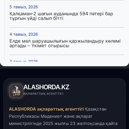
5 тамыз, 2026
Қалқаман-2 шағын ауданында 594 пәтері бар
тұрғын үйді салып бітті
4 тамыз, 2026
Елде мал шаруашылығын қаржыландыру көлемі
артады – Үкімет отырысы
3 тамыз, 2026
Өңірлерде жаңа вокзалдар, су құбыры,
логистикалық хаб және тұрғын үйлер
пайдалануға берілді
ALASHORDA.KZ
3 тамыз, 2026
АҚПАРАТТЫҚ АГЕНТТІГІ
Қызылордада 300 орындық аурухана,
Президенттік кітапхана және жаңа театр
ALASHORDA ақпараттық агенттігі
Қазақстан
салынып жатыр
Республикасы Мәдениет және ақпарат
министрлігінде 2025 жылғы 23 желтоқсанда қайта
1 тамыз, 2026