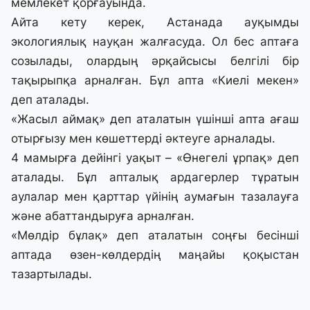
мемлекет қорғауында.
Айта кету керек, Астанада ауқымды
экологиялық науқан жалғасуда. Ол бес аптаға
созылады, олардың әрқайсысы белгілі бір
тақырыпқа арналған. Бұл апта «Киелі мекен»
деп аталады.
«Жасыл аймақ» деп аталатын үшінші апта ағаш
отырғызу мен көшеттерді әктеуге арналады.
4 мамырға дейінгі уақыт – «Өнегелі ұрпақ» деп
аталады. Бұл апталық ардагерлер тұратын
аулалар мен қарттар үйінің аумағын тазалауға
және абаттандыруға арналған.
«Мөлдір бұлақ» деп аталатын соңғы бесінші
аптада өзен-көлдердің маңайы қоқыстан
тазартылады.