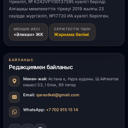
тіркеліп, № KZ42VPY00137595 куәлігі берілді.
Кинопоиск Қазақстан азаматтарының ең
танымал онлайн-кинотеатрына айналды
Алғашқы мемлекеттік тіркеуі 2019 жылғы 23
сәуірде жүргізіліп, №17720 ИА куәлігі берілген.
31 шілде, 2026
МЕНШІК ИЕСІ
СЕРІКТЕСТІК ҮШІН
Ақмола облысындағы кездесуде кәсіпкерлер мен
«Әлихан» ЖК
Жарнама бөлімі
ұстаздар «Әділет» партиясына өз ұсыныстарын
айтты
31 шілде, 2026
БАЙЛАНЫС
ҚР Президенті Орталық Азия елдеріне
Редакциямен байланыс
ұзақмерзімді ынтымақтастық жоспарын әзірлеуді
ұсынды
Мекен-жай:
Астана қ. Нұра ауданы, Ш.Айтматов
көшесі 53, І блок, 89 пәтер
31 шілде, 2026
«Ауыл аманаты»: Түркістанда 30,2 млрд теңгеге
Email:
qaraotkel@gmail.com
4 223 жоба қаржыландырылды
WhatsApp:
+7 702 915 15 14
31 шілде, 2026
Президент тапсырмасы орындалды: Шардара
толық ауыз сумен қамтылды