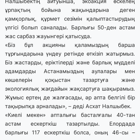
Налшыбектің айтуынша, экоакция өскелең
ұрпақтың бойына жақындарына деген
қамқорлық, құрмет сезімін қалыптастырудың
үлгісі болып саналады. Барлығы 50-ден астам
жас сарбаз жауынгері қатысуда.
«Біз бұл акцияны қаламыздың барша
тұрғындарына үндеу ретінде өткізіп жатырмыз.
Біз жастарды, еріктілерді және барлық мүдделі
адамдарды Астанамыздың аулалары мен
көшелерін қоқыстан тазартуға және
экологиялық жағдайын жақсартуға шақырамыз.
Жұмыс ертең де жалғасады, әр апта белгілі бір
тақырыпқа арналады», – деді Асхат Налшыбек.
«Киелі мекен» апталығы басталғалы 40-тан
астам ескерткіш тазартылды. Елордада
барлығы 117 ескерткіш болса, оның 46-сы –