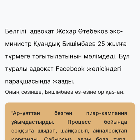
Белгілі адвокат Жохар Өтебеков экс-
министр Қуандық Бишімбаев 25 жылға
түрмеге тоғытылатынын мәлімдеді. Бұл
туралы адвокат
Facebook
желісіндегі
парақшасында жазды.
Оның сөзінше, Бишімбаев өз-өзіне ор қазған.
“Ар-ұяттан безген пиар-кампания
ұйымдастырды. Процесс бойында
соққыға шыдап, шайқасып, айналсоқтап
қорғанды. Сабырсыз адам бола тұра,