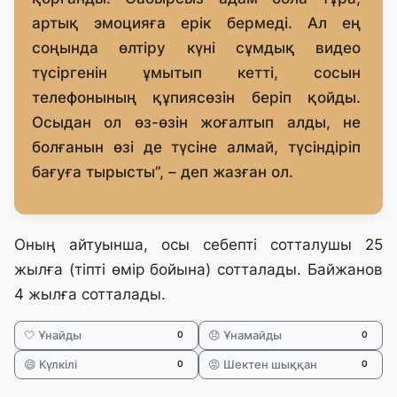
артық эмоцияға ерік бермеді. Ал ең
соңында өлтіру күні сұмдық видео
түсіргенін ұмытып кетті, сосын
телефонының құпиясөзін беріп қойды.
Осыдан ол өз-өзін жоғалтып алды, не
болғанын өзі де түсіне алмай, түсіндіріп
бағуға тырысты”, – деп жазған ол.
Оның айтуынша, осы себепті сотталушы 25
жылға (тіпті өмір бойына) сотталады. Байжанов
4 жылға сотталады.
🤍 Ұнайды
😞 Ұнамайды
0
0
😄 Күлкілі
😡 Шектен шыққан
0
0