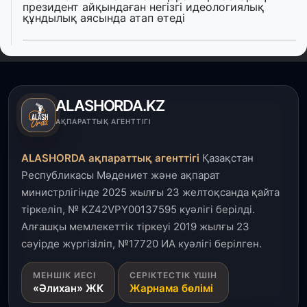
президент айқындаған негізгі идеологиялық
құндылық аясында атап өтеді
5 тамыз, 2026
Қалқаман-2 шағын ауданында 594 пәтері бар
тұрғын үйді салып бітті
ALASHORDA.KZ
4 тамыз, 2026
АҚПАРАТТЫҚ АГЕНТТІГІ
Елде мал шаруашылығын қаржыландыру көлемі
артады – Үкімет отырысы
ALASHORDA ақпараттық агенттігі
Қазақстан
Республикасы Мәдениет және ақпарат
3 тамыз, 2026
министрлігінде 2025 жылғы 23 желтоқсанда қайта
Өңірлерде жаңа вокзалдар, су құбыры,
тіркеліп, № KZ42VPY00137595 куәлігі берілді.
логистикалық хаб және тұрғын үйлер
пайдалануға берілді
Алғашқы мемлекеттік тіркеуі 2019 жылғы 23
сәуірде жүргізіліп, №17720 ИА куәлігі берілген.
3 тамыз, 2026
МЕНШІК ИЕСІ
СЕРІКТЕСТІК ҮШІН
Қызылордада 300 орындық аурухана,
«Әлихан» ЖК
Жарнама бөлімі
Президенттік кітапхана және жаңа театр
салынып жатыр