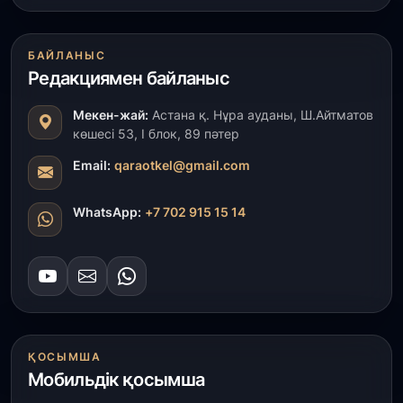
1 тамыз, 2026
БАЙЛАНЫС
Кинопоиск Қазақстан азаматтарының ең
Редакциямен байланыс
танымал онлайн-кинотеатрына айналды
Мекен-жай:
Астана қ. Нұра ауданы, Ш.Айтматов
31 шілде, 2026
көшесі 53, І блок, 89 пәтер
Ақмола облысындағы кездесуде кәсіпкерлер мен
ұстаздар «Әділет» партиясына өз ұсыныстарын
Email:
qaraotkel@gmail.com
айтты
WhatsApp:
+7 702 915 15 14
31 шілде, 2026
ҚР Президенті Орталық Азия елдеріне
ұзақмерзімді ынтымақтастық жоспарын әзірлеуді
ұсынды
31 шілде, 2026
«Ауыл аманаты»: Түркістанда 30,2 млрд теңгеге
ҚОСЫМША
4 223 жоба қаржыландырылды
Мобильдік қосымша