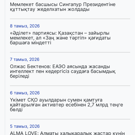
Мемлекет басшысы Сингапур Президентіне
құттықтау жеделхатын жолдады
8 тамыз, 2026
«Әділет» партиясы: Қазақстан – зайырлы
мемлекет, ал «Заң және тәртіп» қағидаты
баршаға міндетті
7 тамыз, 2026
Олжас Бектенов: ЕАЭО аясында жасанды
интеллект пен кедергісіз саудаға басымдық
беріледі
6 тамыз, 2026
Үкімет СҚО ауылдарын сумен қамтуға
қайтарылған активтер есебінен 2,7 млрд теңге
бөлді
5 тамыз, 2026
ALMA LOVE: Алматы халықаралық жастар күнін