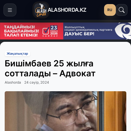
ALASHORDA.KZ
RU
Жаңалықтар
Бишімбаев 25 жылға
сотталады – Адвокат
Alashorda
24 сәуір, 2024