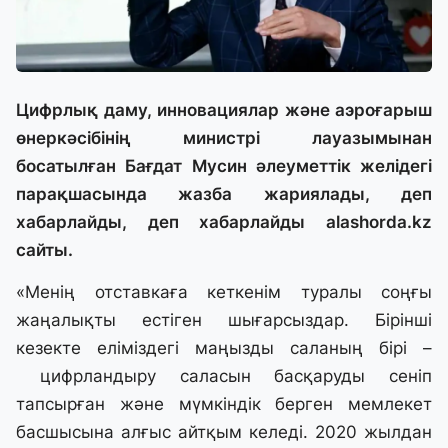
Цифрлық даму, инновациялар және аэроғарыш
өнеркәсібінің министрі лауазымынан
босатылған Бағдат Мусин әлеуметтік желідегі
парақшасында жазба жариялады, деп
хабарлайды, деп хабарлайды
alashorda.kz
сайты.
«Менің отставкаға кеткенім туралы соңғы
жаңалықты естіген шығарсыздар. Бірінші
кезекте еліміздегі маңызды саланың бірі –
цифрландыру саласын басқаруды сеніп
тапсырған және мүмкіндік берген мемлекет
басшысына алғыс айтқым келеді. 2020 жылдан