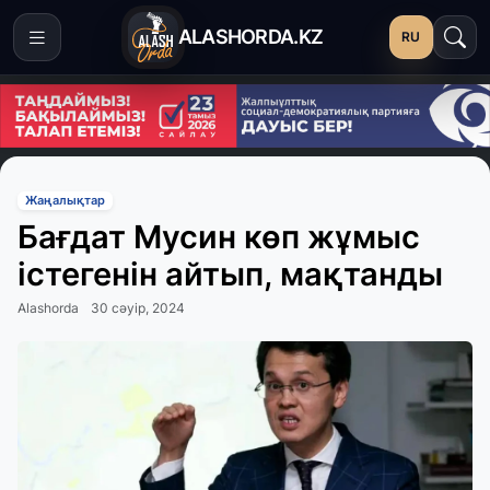
ALASHORDA.KZ
RU
Жаңалықтар
Бағдат Мусин көп жұмыс
істегенін айтып, мақтанды
Alashorda
30 сәуір, 2024