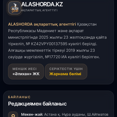
ALASHORDA.KZ
3 тамыз, 2026
АҚПАРАТТЫҚ АГЕНТТІГІ
Өңірлерде жаңа вокзалдар, су құбыры,
логистикалық хаб және тұрғын үйлер
ALASHORDA ақпараттық агенттігі
Қазақстан
пайдалануға берілді
Республикасы Мәдениет және ақпарат
министрлігінде 2025 жылғы 23 желтоқсанда қайта
3 тамыз, 2026
тіркеліп, № KZ42VPY00137595 куәлігі берілді.
Қызылордада 300 орындық аурухана,
Президенттік кітапхана және жаңа театр
Алғашқы мемлекеттік тіркеуі 2019 жылғы 23
салынып жатыр
сәуірде жүргізіліп, №17720 ИА куәлігі берілген.
1 тамыз, 2026
МЕНШІК ИЕСІ
СЕРІКТЕСТІК ҮШІН
«Әлихан» ЖК
Жарнама бөлімі
Кинопоиск Қазақстан азаматтарының ең
танымал онлайн-кинотеатрына айналды
31 шілде, 2026
БАЙЛАНЫС
Ақмола облысындағы кездесуде кәсіпкерлер мен
Редакциямен байланыс
ұстаздар «Әділет» партиясына өз ұсыныстарын
айтты
Мекен-жай:
Астана қ. Нұра ауданы, Ш.Айтматов