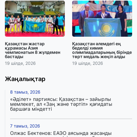
Қазақстан жастар
Қазақстан әлемдегі ең
құрамасы Азия
беделді химия
чемпионатын 8 жүлдемен
олимпиадаларының бірінде
бастады
төрт медаль жеңіп алды
19 шілде, 2026
19 шілде, 2026
Жаңалықтар
8 тамыз, 2026
«Әділет» партиясы: Қазақстан – зайырлы
мемлекет, ал «Заң және тәртіп» қағидаты
баршаға міндетті
7 тамыз, 2026
Олжас Бектенов: ЕАЭО аясында жасанды