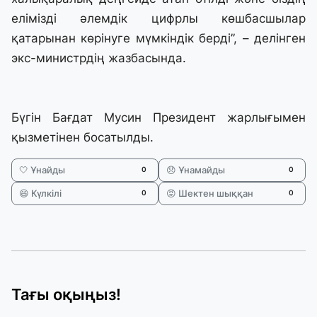
елімізді әлемдік цифрлы көшбасшылар
қатарынан көрінуге мүмкіндік берді”, – делінген
экс-министрдің жазбасында.
Бүгін Бағдат Мусин Президент жарлығымен
қызметінен босатылды.
🤍 Ұнайды
😞 Ұнамайды
0
0
😄 Күлкілі
😡 Шектен шыққан
0
0
Тағы оқыңыз!