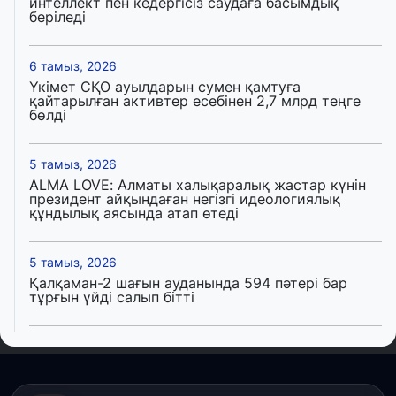
интеллект пен кедергісіз саудаға басымдық
беріледі
6 тамыз, 2026
Үкімет СҚО ауылдарын сумен қамтуға
қайтарылған активтер есебінен 2,7 млрд теңге
бөлді
5 тамыз, 2026
ALMA LOVE: Алматы халықаралық жастар күнін
президент айқындаған негізгі идеологиялық
құндылық аясында атап өтеді
5 тамыз, 2026
Қалқаман-2 шағын ауданында 594 пәтері бар
тұрғын үйді салып бітті
4 тамыз, 2026
Елде мал шаруашылығын қаржыландыру көлемі
артады – Үкімет отырысы