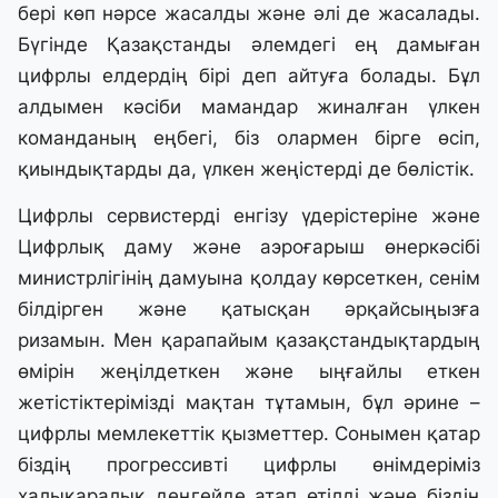
бері көп нәрсе жасалды және әлі де жасалады.
Бүгінде Қазақстанды әлемдегі ең дамыған
цифрлы елдердің бірі деп айтуға болады. Бұл
алдымен кәсіби мамандар жиналған үлкен
команданың еңбегі, біз олармен бірге өсіп,
қиындықтарды да, үлкен жеңістерді де бөлістік.
Цифрлы сервистерді енгізу үдерістеріне және
Цифрлық даму және аэроғарыш өнеркәсібі
министрлігінің дамуына қолдау көрсеткен, сенім
білдірген және қатысқан әрқайсыңызға
ризамын. Мен қарапайым қазақстандықтардың
өмірін жеңілдеткен және ыңғайлы еткен
жетістіктерімізді мақтан тұтамын, бұл әрине –
цифрлы мемлекеттік қызметтер. Сонымен қатар
біздің прогрессивті цифрлы өнімдеріміз
халықаралық деңгейде атап өтілді және біздің