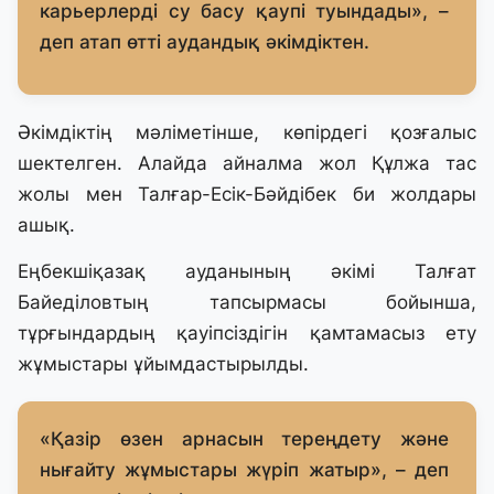
карьерлерді су басу қаупі туындады», –
деп атап өтті аудандық әкімдіктен.
Әкімдіктің мәліметінше, көпірдегі қозғалыс
шектелген. Алайда айналма жол Құлжа тас
жолы мен Талғар-Есік-Бәйдібек би жолдары
ашық.
Еңбекшіқазақ ауданының әкімі Талғат
Байеділовтың тапсырмасы бойынша,
тұрғындардың қауіпсіздігін қамтамасыз ету
жұмыстары ұйымдастырылды.
«Қазір өзен арнасын тереңдету және
нығайту жұмыстары жүріп жатыр», – деп