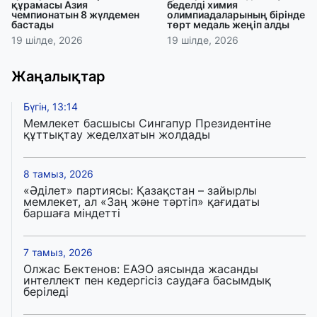
құрамасы Азия
беделді химия
чемпионатын 8 жүлдемен
олимпиадаларының бірінде
бастады
төрт медаль жеңіп алды
19 шілде, 2026
19 шілде, 2026
Жаңалықтар
Бүгін, 13:14
Мемлекет басшысы Сингапур Президентіне
құттықтау жеделхатын жолдады
8 тамыз, 2026
«Әділет» партиясы: Қазақстан – зайырлы
мемлекет, ал «Заң және тәртіп» қағидаты
баршаға міндетті
7 тамыз, 2026
Олжас Бектенов: ЕАЭО аясында жасанды
интеллект пен кедергісіз саудаға басымдық
беріледі