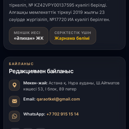
Өңірлерде жаңа вокзалдар, су құбыры,
тіркеліп, № KZ42VPY00137595 куәлігі берілді.
логистикалық хаб және тұрғын үйлер
пайдалануға берілді
Алғашқы мемлекеттік тіркеуі 2019 жылғы 23
сәуірде жүргізіліп, №17720 ИА куәлігі берілген.
3 тамыз, 2026
МЕНШІК ИЕСІ
СЕРІКТЕСТІК ҮШІН
Қызылордада 300 орындық аурухана,
«Әлихан» ЖК
Жарнама бөлімі
Президенттік кітапхана және жаңа театр
салынып жатыр
1 тамыз, 2026
БАЙЛАНЫС
Кинопоиск Қазақстан азаматтарының ең
Редакциямен байланыс
танымал онлайн-кинотеатрына айналды
Мекен-жай:
Астана қ. Нұра ауданы, Ш.Айтматов
31 шілде, 2026
көшесі 53, І блок, 89 пәтер
Ақмола облысындағы кездесуде кәсіпкерлер мен
ұстаздар «Әділет» партиясына өз ұсыныстарын
Email:
qaraotkel@gmail.com
айтты
WhatsApp:
+7 702 915 15 14
31 шілде, 2026
ҚР Президенті Орталық Азия елдеріне