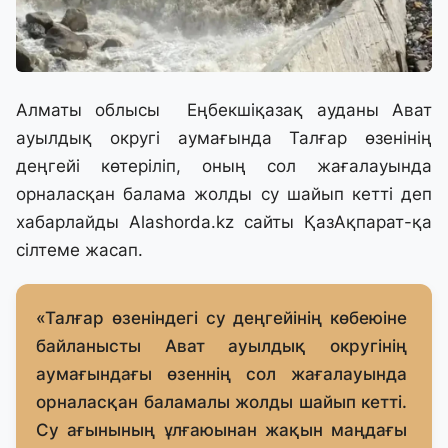
Алматы облысы Еңбекшіқазақ ауданы Ават
ауылдық округі аумағында Талғар өзенінің
деңгейі көтеріліп, оның сол жағалауында
орналасқан балама жолды су шайып кетті деп
хабарлайды Alashorda.kz сайты ҚазАқпарат-қа
сілтеме жасап.
«Талғар өзеніндегі су деңгейінің көбеюіне
байланысты Ават ауылдық округінің
аумағындағы өзеннің сол жағалауында
орналасқан баламалы жолды шайып кетті.
Су ағынының ұлғаюынан жақын маңдағы