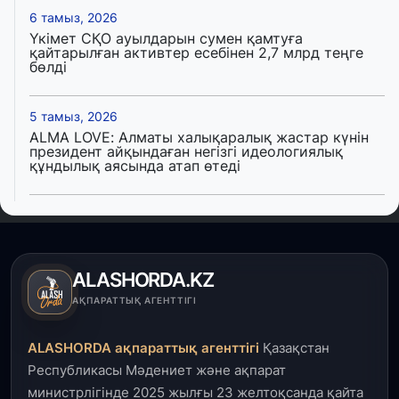
6 тамыз, 2026
Үкімет СҚО ауылдарын сумен қамтуға
қайтарылған активтер есебінен 2,7 млрд теңге
бөлді
5 тамыз, 2026
ALMA LOVE: Алматы халықаралық жастар күнін
президент айқындаған негізгі идеологиялық
құндылық аясында атап өтеді
5 тамыз, 2026
Қалқаман-2 шағын ауданында 594 пәтері бар
тұрғын үйді салып бітті
ALASHORDA.KZ
4 тамыз, 2026
АҚПАРАТТЫҚ АГЕНТТІГІ
Елде мал шаруашылығын қаржыландыру көлемі
артады – Үкімет отырысы
ALASHORDA ақпараттық агенттігі
Қазақстан
Республикасы Мәдениет және ақпарат
3 тамыз, 2026
министрлігінде 2025 жылғы 23 желтоқсанда қайта