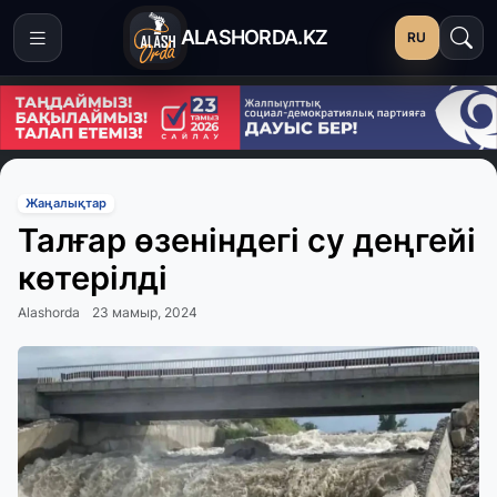
ALASHORDA.KZ
RU
Жаңалықтар
Талғар өзеніндегі су деңгейі
көтерілді
Alashorda
23 мамыр, 2024