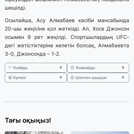
шешілді.
Осылайша, Асу Алмабаев кәсіби мансабында
20-шы жеңісіне қол жеткізді. Ал, Хосе Джонсон
осымен 9 рет жеңілді. Спортшылардың UFC-
дегі жетістіктеріне келетін болсақ, Алмабаевта
3-0, Джонсонда – 1-2.
🤍 Ұнайды
😞 Ұнамайды
0
0
😄 Күлкілі
😡 Шектен шыққан
0
0
Тағы оқыңыз!