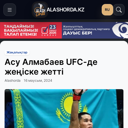
ALASHORDA.KZ
RU
Жаңалықтар
Асу Алмабаев UFC-де
жеңіске жетті
Alashorda
16 маусым, 2024