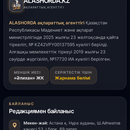
ALASHORDA.KZ
3 тамыз, 2026
АҚПАРАТТЫҚ АГЕНТТІГІ
Қызылордада 300 орындық аурухана,
Президенттік кітапхана және жаңа театр
ALASHORDA ақпараттық агенттігі
Қазақстан
салынып жатыр
Республикасы Мәдениет және ақпарат
министрлігінде 2025 жылғы 23 желтоқсанда қайта
1 тамыз, 2026
тіркеліп, № KZ42VPY00137595 куәлігі берілді.
Кинопоиск Қазақстан азаматтарының ең
танымал онлайн-кинотеатрына айналды
Алғашқы мемлекеттік тіркеуі 2019 жылғы 23
сәуірде жүргізіліп, №17720 ИА куәлігі берілген.
31 шілде, 2026
МЕНШІК ИЕСІ
СЕРІКТЕСТІК ҮШІН
Ақмола облысындағы кездесуде кәсіпкерлер мен
«Әлихан» ЖК
Жарнама бөлімі
ұстаздар «Әділет» партиясына өз ұсыныстарын
айтты
31 шілде, 2026
БАЙЛАНЫС
ҚР Президенті Орталық Азия елдеріне
Редакциямен байланыс
ұзақмерзімді ынтымақтастық жоспарын әзірлеуді
ұсынды
Мекен-жай:
Астана қ. Нұра ауданы, Ш.Айтматов
көшесі 53, І блок, 89 пәтер