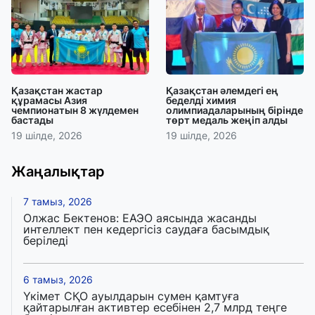
Қазақстан жастар
Қазақстан әлемдегі ең
құрамасы Азия
беделді химия
чемпионатын 8 жүлдемен
олимпиадаларының бірінде
бастады
төрт медаль жеңіп алды
19 шілде, 2026
19 шілде, 2026
Жаңалықтар
7 тамыз, 2026
Олжас Бектенов: ЕАЭО аясында жасанды
интеллект пен кедергісіз саудаға басымдық
беріледі
6 тамыз, 2026
Үкімет СҚО ауылдарын сумен қамтуға
қайтарылған активтер есебінен 2,7 млрд теңге