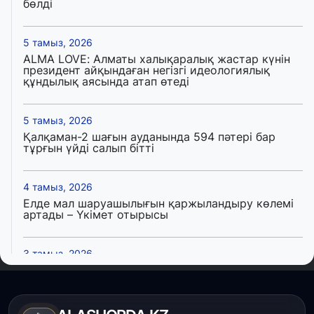
бөлді
5 тамыз, 2026
ALMA LOVE: Алматы халықаралық жастар күнін
президент айқындаған негізгі идеологиялық
құндылық аясында атап өтеді
5 тамыз, 2026
Қалқаман-2 шағын ауданында 594 пәтері бар
тұрғын үйді салып бітті
4 тамыз, 2026
Елде мал шаруашылығын қаржыландыру көлемі
артады – Үкімет отырысы
3 тамыз, 2026
Өңірлерде жаңа вокзалдар, су құбыры,
логистикалық хаб және тұрғын үйлер
пайдалануға берілді