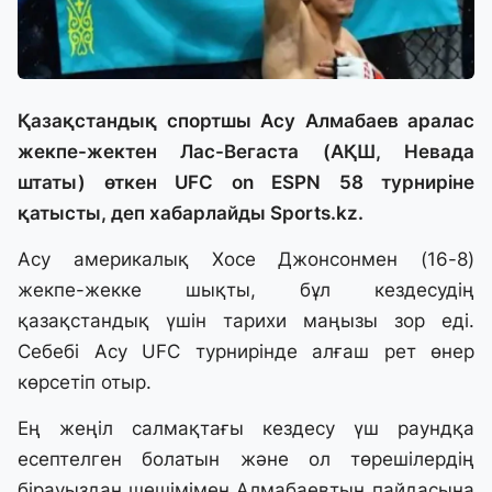
Қазақстандық спортшы Асу Алмабаев аралас
жекпе-жектен Лас-Вегаста (АҚШ, Невада
штаты) өткен UFC on ESPN 58 турниріне
қатысты, деп хабарлайды
Sports.kz.
Асу америкалық Хосе Джонсонмен (16-8)
жекпе-жекке шықты, бұл кездесудің
қазақстандық үшін тарихи маңызы зор еді.
Себебі Асу UFC турнирінде алғаш рет өнер
көрсетіп отыр.
Ең жеңіл салмақтағы кездесу үш раундқа
есептелген болатын және ол төрешілердің
бірауыздан шешімімен Алмабаевтың пайдасына