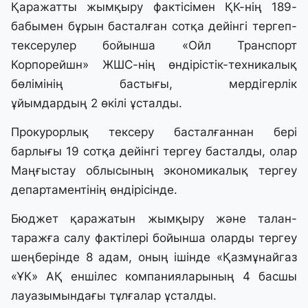
Қаражатты жымқыру фактісімен ҚК-нің 189-
бабымен бұрын басталған сотқа дейінгі тергеп-
тексерулер бойынша «Ойл Транспорт
Корпорейшн» ЖШС-нің өндірістік-техникалық
бөлімінің бастығы, мердігерлік
ұйымдардың 2 өкілі ұсталды.
Прокурорлық тексеру басталғаннан бері
барлығы 19 сотқа дейінгі тергеу басталды, олар
Маңғыстау облысының экономикалық тергеу
департаментінің өндірісінде.
Бюджет қаражатын жымқыру және талан-
таражға салу фактілері бойынша оларды тергеу
шеңберінде 8 адам, оның ішінде «Қазмұнайгаз
«ҰК» АҚ еншілес компанияларының 4 басшы
лауазымындағы тұлғалар ұсталды.