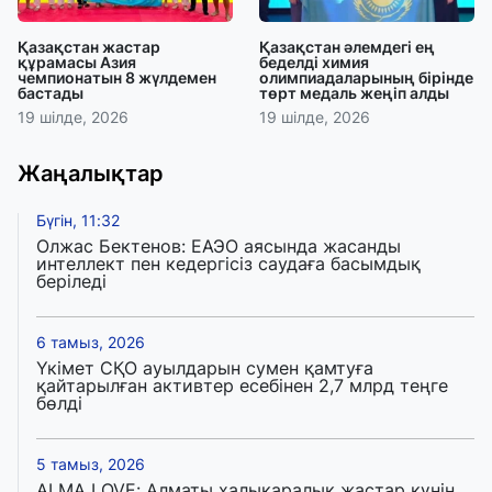
Қазақстан жастар
Қазақстан әлемдегі ең
құрамасы Азия
беделді химия
чемпионатын 8 жүлдемен
олимпиадаларының бірінде
бастады
төрт медаль жеңіп алды
19 шілде, 2026
19 шілде, 2026
Жаңалықтар
Бүгін, 11:32
Олжас Бектенов: ЕАЭО аясында жасанды
интеллект пен кедергісіз саудаға басымдық
беріледі
6 тамыз, 2026
Үкімет СҚО ауылдарын сумен қамтуға
қайтарылған активтер есебінен 2,7 млрд теңге
бөлді
5 тамыз, 2026
ALMA LOVE: Алматы халықаралық жастар күнін