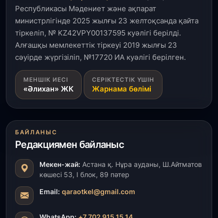
Республикасы Мәдениет және ақпарат
министрлігінде 2025 жылғы 23 желтоқсанда қайта
1 тамыз, 2026
тіркеліп, № KZ42VPY00137595 куәлігі берілді.
Кинопоиск Қазақстан азаматтарының ең
танымал онлайн-кинотеатрына айналды
Алғашқы мемлекеттік тіркеуі 2019 жылғы 23
сәуірде жүргізіліп, №17720 ИА куәлігі берілген.
31 шілде, 2026
МЕНШІК ИЕСІ
СЕРІКТЕСТІК ҮШІН
Ақмола облысындағы кездесуде кәсіпкерлер мен
«Әлихан» ЖК
Жарнама бөлімі
ұстаздар «Әділет» партиясына өз ұсыныстарын
айтты
31 шілде, 2026
БАЙЛАНЫС
ҚР Президенті Орталық Азия елдеріне
Редакциямен байланыс
ұзақмерзімді ынтымақтастық жоспарын әзірлеуді
ұсынды
Мекен-жай:
Астана қ. Нұра ауданы, Ш.Айтматов
көшесі 53, І блок, 89 пәтер
31 шілде, 2026
«Ауыл аманаты»: Түркістанда 30,2 млрд теңгеге
Email:
qaraotkel@gmail.com
4 223 жоба қаржыландырылды
WhatsApp:
+7 702 915 15 14