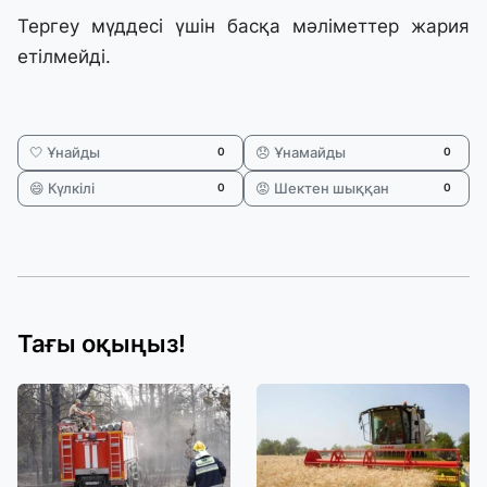
Тергеу мүддесі үшін басқа мәліметтер жария
етілмейді.
🤍 Ұнайды
😞 Ұнамайды
0
0
😄 Күлкілі
😡 Шектен шыққан
0
0
Тағы оқыңыз!