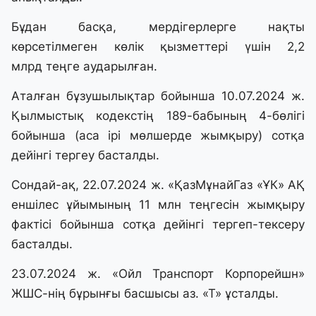
Бұдан басқа, мердігерлерге нақты
көрсетілмеген көлік қызметтері үшін 2,2
млрд теңге аударылған.
Аталған бұзушылықтар бойынша 10.07.2024 ж.
Қылмыстық кодекстің 189-бабының 4-бөлігі
бойынша (аса ірі мөлшерде жымқыру) сотқа
дейінгі тергеу басталды.
Сондай-ақ, 22.07.2024 ж. «ҚазМұнайГаз «ҰК» АҚ
еншілес ұйымының 11 млн теңгесін жымқыру
фактісі бойынша сотқа дейінгі тергеп-тексеру
басталды.
23.07.2024 ж. «Ойл Транспорт Корпорейшн»
ЖШС-нің бұрынғы басшысы аз. «Т» ұсталды.