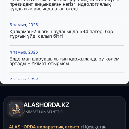
президент айқындаған негізгі идеологиялық
құндылық аясында атап өтеді
5 тамыз, 2026
Қалқаман-2 шағын ауданында 594 пәтері бар
тұрғын үйді салып бітті
4 тамыз, 2026
Елде мал шаруашылығын қаржыландыру көлемі
артады – Үкімет отырысы
3 тамыз, 2026
Өңірлерде жаңа вокзалдар, су құбыры,
логистикалық хаб және тұрғын үйлер
пайдалануға берілді
ALASHORDA.KZ
3 тамыз, 2026
АҚПАРАТТЫҚ АГЕНТТІГІ
Қызылордада 300 орындық аурухана,
Президенттік кітапхана және жаңа театр
ALASHORDA ақпараттық агенттігі
Қазақстан
салынып жатыр