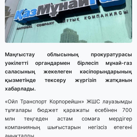
Маңғыстау облысының прокуратурасы
уәкілетті органдармен бірлесіп мұнай-газ
саласының жекелеген кәсіпорындарының
қызметінде тексеру жүргізіп жатқанын
хабарлады.
«Ойл Транспорт Корпорейшн» ЖШС лауазымды
тұлғалары бюджет қаражаты есебінен 700
млн теңгеден астам сомаға мердігер
компанияның шығыстарын негізсіз өтегені
анықталды.