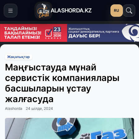
ALASHORDA.KZ
RU
Жаңалықтар
Маңғыстауда мұнай
сервистік компаниялары
басшыларын ұстау
жалғасуда
Alashorda
24 шілде, 2024